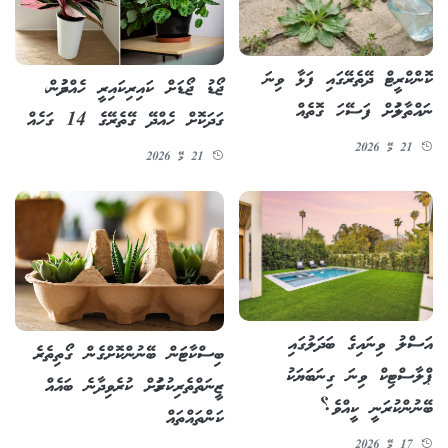
ކޮންކްރީޓް ދޭތެރޭގައި ފަޅާ ވިނަ
ޖޯޑު ޖޯޑަށް ކައިރިކައިރީ ހެއްދުމުން،
ނައްތާލުމަށް ފަސޭހަ ގޮތެއް
ގަދަކޮށް ހެއްދޭ ގޭތެރޭގެ 14 ގަހެއް
21 މޭ 2026
21 މޭ 2026
އަސްލު ވިނައިގެ ބަދަލުގައި
ބިސްކާޓަން ބޭނުންކޮށްގެން ގޯތިތެރެ
ޕްލާސްޓިކް ވިނަ ގިނަބަޔަކު
ޒީނަތްތެރިކުރުމަށް ކުރެވިދާނެ ބައެއް
ބޭނުންކުރަނީ ކީއްވެ؟
ކަންތައްތައް
17 މޭ 2026