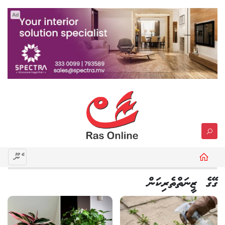
Ad
މެނޫ
ގޭގެ ޒީނަތްތެރިކަން