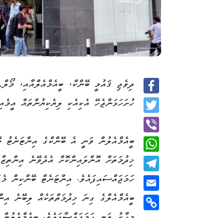
ދިވެޖި ޤައުމީ ބޭންކް، ބީއެމްއެލްއާއި، މޯލްޑ
Facebook
ހުށަހަޅަންޖެހޭ އެކިއެކި ލިޔެކިޔުންތައް އީމެއ
Twitter
ބީއެމްއެލުން ވަނީ އެ ބޭންކްގެ އިންޓަނެޓު ބ
Viber
ޚިދުމަތަށް އޮންލައިންކޮށް އެދެވޭނެ އިންތިޒާމ
WhatsApp
ހަމަޖައްސައިފައެވެ. އިންޓަނެޓް ބޭންކިން މެދ
Telegram
ބީއެމްއެލްގެ ގިނަ ޚިދުމަތްތަކެއް ލިބޭނެ އިން
Email
މިހާރު ވަނީ ހަމަޖައްސާފައެވެ. ބީއެމްއެލުން 
Copy