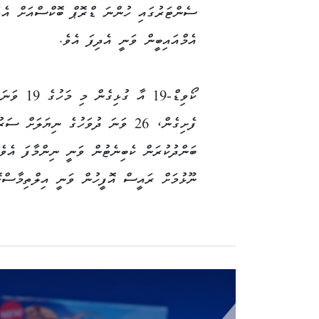
ސެންޓަރުގައި ހުންނަ ޑްރޮޕް ބޮކްސްއަށް އެތަ
އެމްއައިބީން ވަނީ އެދިފަ އެވެ.
ކޯވިޑް-19 އާ ގުޅިގެ
ފެށިގެން، 26 ވަނަ ދުވަހުގެ ނިޔަލަށް ސަ
ބަންދުކުރަން ކެބިނެޓުން ވަނީ ނިންމާފަ އެވެ
ނޫޅުމަށް ރައީސް އޮފީހުން ވަނީ އިލްތިމާސްކޮ