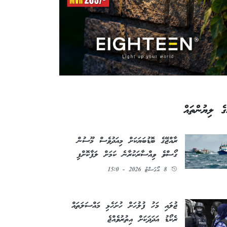
ގެ ލިޔުންތައް
ރާއްޖޭގެ ބޮޑުބަޔަކަށް މިއަދުވެސް މޫސުން
ގޯސްވެ ވިއްސާރަކުރާނެ ކަމަށް ލަފާކޮށްފި
8 އޯގަސްޓު 2026 - 15:0
ޖުލައި މަހު ފުލުހަށް ހުށަހެޅި މައްސަލަތައް
ރެކޯޑު އަދަދަކަށް އިތުރުވެއްޖެ