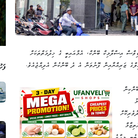
ިވްސް އިސްލާމިކް ބޭންކް، އެމްއައިބީ ގެ ޚިދުމަތްތަކަށް
ިލްގެ ޒަރިއްޔާއިން ފޮނުވަން އެ ދެ ބޭންކުން އެދިއްޖެއެވެ.
ފަހު
ޭންކިން
ު
ުވެރިކޮށް
ތިޒާމް
ބުނީ މިހާރު