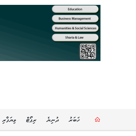
ޚަބަރު
ދުނިޔެ
ރިޕޯޓް
ވިޔަފާރި