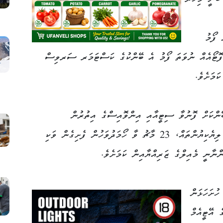
 ފޯމު
ެ ފޮޓޯއެއް ނުވަތަ ފޯމު އެ ބޭންކުގެ ކަސްޓަމަރ ސަރވިސް
ަމަށެވެ.
ންކަށް ފޮނުވާ ސިޓީއާއި އިންވޮއިސްގެ އިތުރުން
ނޯޓިސްތަކާއި އެހެނިހެން ޑޮކިއުމެންޓުތަކާއި ލިޔެކިޔުންތައް، 23 މާޗު ވާ ހޯމަދުވަހުން ފެށިގެން ވަކި
ްނާނީ މެއިލްގެ ޒަރިއްޔާއިން ކަމަށެވެ.
ުށަހަޅަން
ެ އޭޓީއެމް