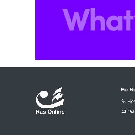
For N
Hot
ra