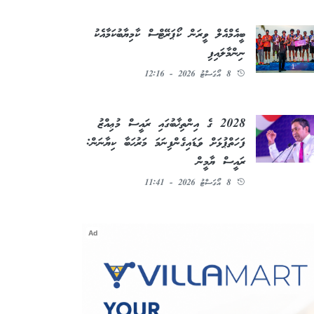
ބީއެމްއެލް ވީރަން ކޯޕަރޭޓްސް ކާމިޔާބުކަމާއެކު
ނިންމާލައިފި
8 އޯގަސްޓު 2026 - 12:16
2028 ގެ އިންތިޚާބުގައި ރައީސް މުޢިއްޒު
ފަހަތްޕުޅަށް ވަޑައިގެންފިނަމަ މަރުޙަބާ ކިޔާނަން:
ރައީސް ޔާމީން
8 އޯގަސްޓު 2026 - 11:41
Ad