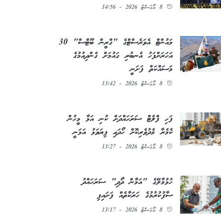
8 އޯގަސްޓު 2026 - 14:56
މައުންޓް އެވަރެސްޓްގެ "ގްރީން ބޫޓްސް" 30
އަހަރަށްފަހު އެނބުރި ގައުމަށް ގެންދިއުމުގެ
މަސައްކަތް ފަށަނީ
8 އޯގަސްޓު 2026 - 13:42
ފަހި ފްލެޓް ސަރަހައްދަށް ކުނި އަޅާ މީހުން
ކެމެރާ މެދުވެރިކޮށް ހޯދައި ފިޔަވަޅު އަޅަނީ
8 އޯގަސްޓު 2026 - 13:27
ހުޅުމާލޭގެ "އަމާން ދޯދި" ސަރަހައްދު
ސާފުކުރުމުގެ ހަރަކާތެއް ފަށައިފި
8 އޯގަސްޓު 2026 - 13:17