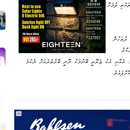
ކެތި ލުމަށް
ން މި މަހުގެ 19 ވަނަ ދުވަހުން
ރުކާރު
. އެއާއި އެކު ޒަރޫރީ ބޭނުމަކު ނޫނީ ބޭރުތެރެއަށް ނުކުމެ
ށްފައެވެ.
Ad