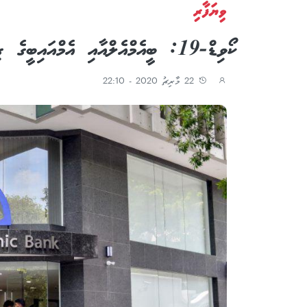
ވިޔަފާރި
ކޯވިޑް-19: ބީއެމްއެލްއާއި އެމްއައިބީގެ ގިނަ ޚިދުމަތްތައް އޮންލައިންކޮށް
22 މާރިޗު 2020 - 22:10