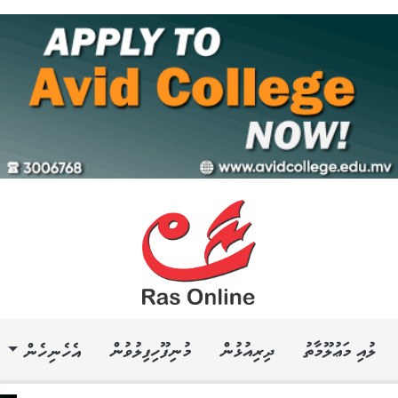
ލުއި މަޢުލޫމާތު
ދިރިއުޅުން
މުނިފޫހިފިލުވުން
އެހެނިހެން