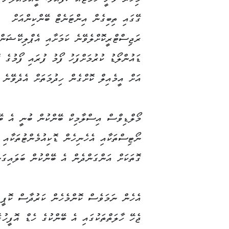
Link
ގޭގައި ތިބިގެން އިންޓަނެޓް ބޭންކިންއަށް
ރަޖިސްޓްރީކޮށްލެވޭނެ ކަމަށާއި އެޕްލިކޭޝަން
ޑައުންލޯޑު ކުރުމަށްފަހު ފޯމު ފުރައި ފޯމުގ
އަށް އީމެއިލް ކޮށްގެން ހިދުމަތަށް އެދެވޭނެ ކ
މޯލްޑިވްސް އިސްލާމިކް ބޭންކުން ބުނީ އެ ބޭ
ގޮތަކަށް އަންގަންދެން އެ ބޭންކުން ބަލައިގަނ
އެހެން ނަމަވެސް ކޮންމެހެން ކަރުދާސް ކޮޕީ ހ
ޖެހޭ ހާލަތްތަކުގައި އެ ބޭންކުގެ ހެޑް އޮފީހުގ