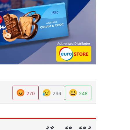
😡
😥
😃
270
266
248