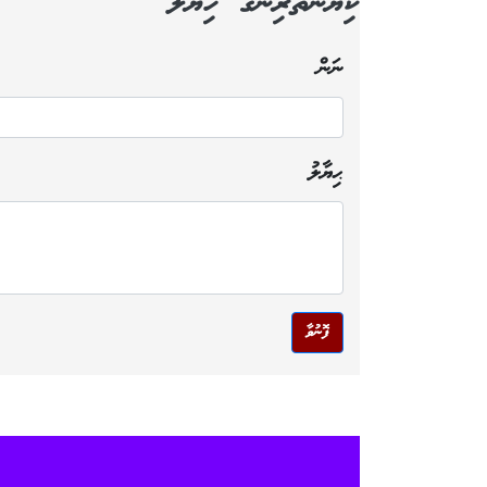
ކިޔުންތެރިންގެ ހިޔާލު
ނަން
ޙިޔާލު
ފޮނުވާ