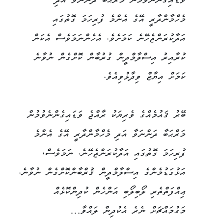
ވަޑައިގެންނެވުމުން މަރްޙަބާ ދަންނަވާ އަދި
މެހްމާންދާރީ އޭގެ އެންމެ ފުރިހަމަ ގޮތުގައި
އަދާކުރަންޖެހޭނެ ކަމަށެވެ. އެހެންނަމަވެސް އެކަން
ކުރާއިރު އިސްލާމްދީން ގުރުބާން ކޮށްގެން ނުވާނެ
ކަމަށް އިޔާޒް ވިދާޅުވިއެވެ.
ބޭރު ޤައުމެއްގެ ވެރިޔަކު ރާއްޖެ ވަޑައިގެންނެވުމުން
މަރްޙަބާ ދަންނަވާ އަދި މެހްމާންދާރީ އޭގެ އެންމެ
ފުރިހަމަ ގޮތުގައި އަދާކުރަންޖެހޭނެ. ނަމަވެސް،
އަޅުގަޑުމެންގެ އިސްލާމްދީން ޤުރްބާންކޮށްގެން ނުވާނެ.
ޢިއްފަތްތެރި ލޯބިލޯބި އަންހެން ކުދިންކޮޅެއް
މަގުމައްޗަށް ނެރެ އެކުދިން ލައްވާ…