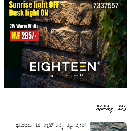
ފަހުގެ ލިޔުންތައް
ގެއްލުނު ތިން މީހުން ހޯދުމަށް ބޮޑު ސަރަހައްދެއް