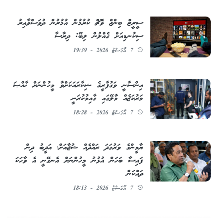
ސީރީޒް ބިންޖް ވޮޗް ކުރުމުން އުމުރުން ދުވަސްވާއިރު
ސިކުނޑިއަށް ގެއްލުން ލިބޭ: ދިރާސާ
7 އޯގަސްޓު 2026 - 19:39
އިންސާނީ ވަގުފާރީގެ ޝިކާރައަކަށްވާ މީހުންނަށް ޚާއްޞަ
މަރުކަޒެއް މާލޭގައި ގާއިމުކުރަނީ
7 އޯގަސްޓު 2026 - 18:28
ޔާމީންގެ ވަރުގަދަ ރައްދެއް ޝުޖާއަށް؛ އަދީބު ދިން
ފައިސާ ބަހަން އުޅުނު މީހުންނަށް އެނގޭނީ އެ ވާހަކަ
ދައްކަން
7 އޯގަސްޓު 2026 - 18:13