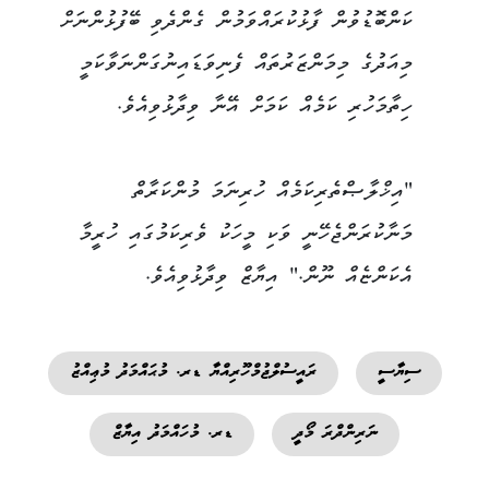
ކަންބޮޑުވުން ފާޅުކުރައްވަމުން ގެންދެވި ބޭފުޅުންނަށް
މިއަދުގެ މިމަންޒަރުތައް ފެނިވަޑައިނުގަންނަވާކަމީ
ހިތާމަހުރި ކަމެއް ކަމަށް އޭނާ ވިދާޅުވިއެވެ.
"އިޚްލާޞްތެރިކަމެއް ހުރިނަމަ މުންކަރާތް
މަނާކުރަންޖެހޭނީ ވަކި މީހަކު ވެރިކަމުގައި ހުރީމާ
އެކަންޏެއް ނޫން." އިޔާޒް ވިދާޅުވިއެވެ.
ސިޔާސީ
ރައީސުލްޖުމްހޫރިއްޔާ ޑރ. މުޙައްމަދު މުޢިއްޒު
ނަރިންދްރަ މޯދީ
ޑރ. މުހައްމަދު އިޔާޒް