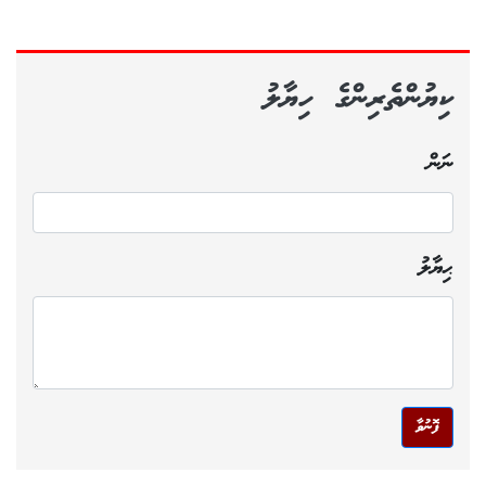
ކިޔުންތެރިންގެ ހިޔާލު
ނަން
ޙިޔާލު
ފޮނުވާ