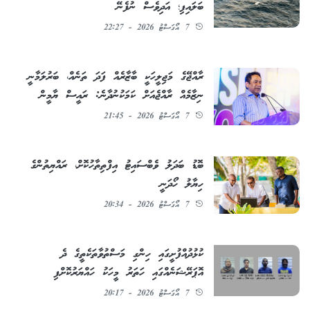
ބަލައިފި؛ އަދިވެސް ނުފެނޭ
7 އޯގަސްޓު 2026 - 22:27
ރާއްޖޭގެ މަޖިލީހަކީ ބާޒާރެއް ފަދަ ތަނެއް، ބަރުލަމާނީ
ނިޒާމެއް ރާއްޖެއަށް ކަމަކުނުދާނެ: ރައީސް ޔާމީން
7 އޯގަސްޓު 2026 - 21:45
ބޮޑު ބަދަލު ވެބްސައިޓު އިފްތިތާހުކޮށް، ރައްޔިތުންގެ
ހިޔާލު ހޯދަނީ
7 އޯގަސްޓު 2026 - 20:34
ކުޅުދުއްފުށީގައި ހިންގި މަސްތުވާތަކެތީގެ ދެ
އޮޕަރޭޝަނެއްގައި ހަތަރު މީހަކު ހައްޔަރުކޮށްފި
7 އޯގަސްޓު 2026 - 20:17