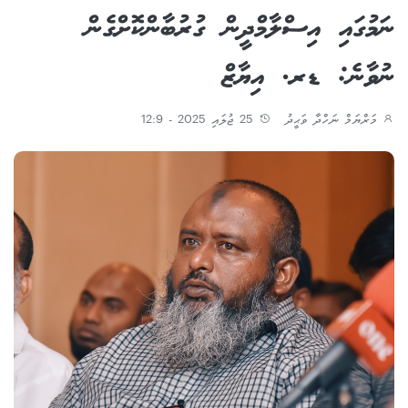
ނަމުގައި އިސްލާމްދީން ގުރުބާންކޮށްގެން
ނުވާނެ: ޑރ. އިޔާޒް
މަރްޔަމް ނަހްދާ ވަޙީދު
25 ޖުލައި 2025 - 12:9