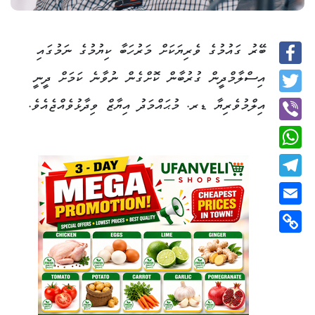
ބޭރު ގައުމުގެ ވެރިޔަކަށް މަރުހަބާ ކިޔުމުގެ ނަމުގައި
Facebook
އިސްލާމްދީން ގުރުބާން ކޮށްގެން ނުވާނެ ކަމަށް ދީނީ
Twitter
އިލްމުވެރިޔާ ޑރ. މުޙައްމަދު އިޔާޒް ވިދާޅުވެއްޖެއެވެ.
Viber
WhatsApp
Telegram
Email
Copy
Link