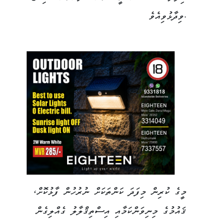
ވިދާޅުވިއެވެ.
މީގެ ކުރިން މިފަދަ ކަންތަކަށް ނުރުހުން ފާޅުކޮށް،
ޤައުމުގެ މިނިވަންކަމާއި އިސްތިޤްލާލު ގެއްލިގެން