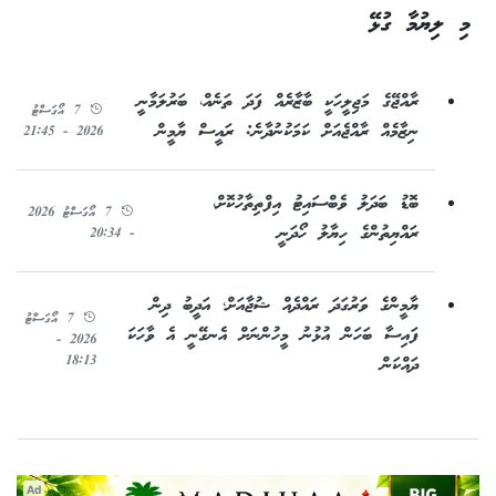
މި ލިޔުމާ ގުޅޭ
ރާއްޖޭގެ މަޖިލީހަކީ ބާޒާރެއް ފަދަ ތަނެއް، ބަރުލަމާނީ
7 އޯގަސްޓު
ނިޒާމެއް ރާއްޖެއަށް ކަމަކުނުދާނެ: ރައީސް ޔާމީން
2026 - 21:45
ބޮޑު ބަދަލު ވެބްސައިޓު އިފްތިތާހުކޮށް،
7 އޯގަސްޓު 2026
ރައްޔިތުންގެ ހިޔާލު ހޯދަނީ
- 20:34
ޔާމީންގެ ވަރުގަދަ ރައްދެއް ޝުޖާއަށް؛ އަދީބު ދިން
7 އޯގަސްޓު
ފައިސާ ބަހަން އުޅުނު މީހުންނަށް އެނގޭނީ އެ ވާހަކަ
2026 -
18:13
ދައްކަން
Ad