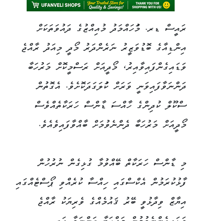
ރައީސް ޑރ. މުަހައްމަދު މުއިއްޒުގެ ދައުވަތަކަށް
އިންޑިއާގެ ބޮޑުވަޒީރު ނަރެންދަރު މޯދީ މިއަދު ރާއްޖެ
ވަޑައިގެންފައިވާއިރު، މޯދީއަށް ރަސްމީކޮށް މަރުހަބާ
ދަންނަވާފައިވަނީ ވަރަށް ކުަލަގަދަކޮށެވެ. އެގޮތުން
ސްކޫލް ކުދިންގެ ހާއްސަ ޑާންސް ހަރަކާތެއްވެސް
މޯދީއަށް މަރުހަބާ ދެންނެވުމަށް ބާއްވާފައިވެއެވެ.
މި ޑާންސް ހަރަކާތް ބޭއްވުމާ ގުޅިގެން ނުރުހުން
ފާޅުކުރަމުން އެކްސްގައި ހިއްސާ ކުރެއްވި ޕޯސްޓެއްގައި
އިޔާޒް ވިދާޅުވީ ބޭރު ޤައުމެއްގެ ވެރިޔަކު ރާއްޖެ