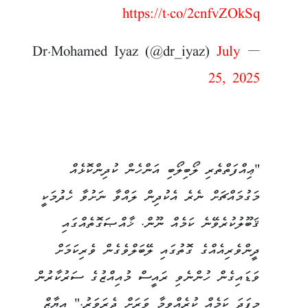
https://t.co/2cnfvZOkSq
July
— Dr.Mohamed Iyaz (@dr_iyaz)
25, 2025
"ޢިއްފަތްތެރި ލޯބިލޯބި އަންހެން ކުދިންކޮޅެއް
މަގުމައްޗަށް ނެރެ އެކުދިން ލައްވާ ނަށުވާ ހެދުމަކީ
ޤަބޫލުކުރެވޭނެ ކަމެއް ނޫން. ޚާއްޞަގޮތެއްގައި
ދީންވެރިއެއްގެ ގޮތުގައި ލޭބަލްވެގެން ވެރިކަމަށް
ވަޑައިގެން ހުންނެވި ⁦‪ރައީސް މުއިއްޒުގެ ސަރުކާރުން
މިފަދަ ކަމެއް ކުރެއްވީމާ ވަރަށް ދެރަވަރު." އިޔާޒް