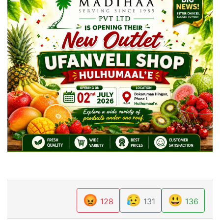
😡
😥
😃
128
131
136