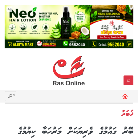
Ad
މެނޫ
ޚަބަރު
ބޭރު ގައުމުގެ ވެރިޔަކަށް މަރުހަބާ ކިޔުމުގެ