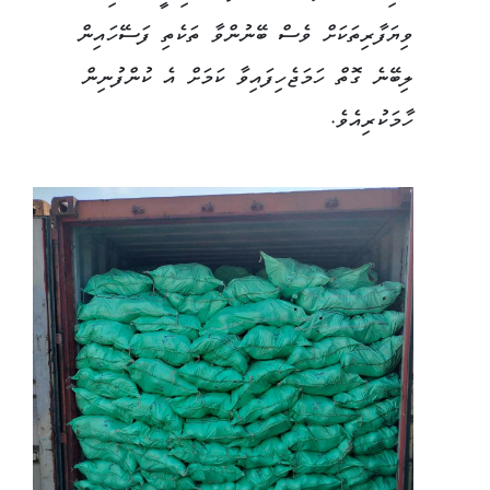
ވިޔަފާރިތަކަށް ވެސް ބޭނުންވާ ތަކެތި ފަސޭހައިން
ލިބޭނެ ގޮތް ހަމަޖެހިފައިވާ ކަމަށް އެ ކުންފުނިން
ހާމަކުރިއެވެ.