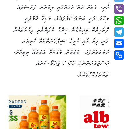
Twitter
ކާށި، ވަރަށް ހެޔޮ އަގެއްގައި ލިބޭނޭނެ ފުރުސަތެއް
މިހާރު ވަނީ ތަނަވަސްވެފައެވެ. މަޑިހާ ކޮމްޕެނީ
Viber
ޕްރައިވެޓް ލިމިޓެޑުން ހިންގާ އުފަންވެލި ފިހާރަތަކުން
WhatsApp
ވަނީ ފިޔާ އާއި ކާށީގެ ޝިޕްމަންޓްތައް ކްލިއަރ
Telegram
ކުރުރުމަށްފަހު، ވަގުތުން ވަގުތަށް އަގުތައް ތިރިކޮށް،
Email
ކަސްޓަމަރުންނަށް ހާއްސަ ޕްރޮމޯޝަނެއް
Copy
Link
ތައާރަފްކޮށްފައެވެ.