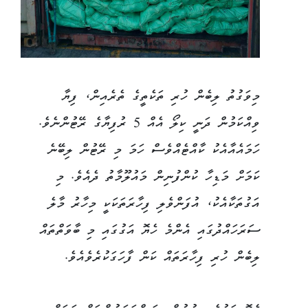
މިވަގުތު ލިބެން ހުރި ތަކެތީގެ ތެރެއިން، ފިޔާ
ވިއްކަމުން ދަނީ ކިލޯ އެއް 5 ރުފިޔާގެ ރޭޓުންނެވެ.
ހަމައެއާއެކު ކާއްޓެއްވެސް ހަމަ މި ރޭޓުން ލިބޭނެ
ކަމަށް މަޑިހާ ކުންފުނިން މައުލޫމާތު ދެއެވެ. މި
އަގުތަކާއެކު، އުފަންވެލި ފިހާރަތަކަކީ މިހާރު މާލެ
ސަރަހައްދުގައި އެންމެ ހެޔޮ އަގުގައި މި ބާވަތްތައް
ލިބެން ހުރި ފިހާރަތައް ކަން ފާހަގަކުރެވެއެވެ.