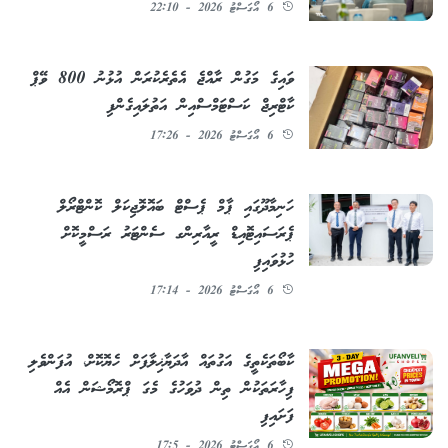
6 އޯގަސްޓު 2026 - 22:10
ވައިގެ މަގުން ރާއްޖެ އެތެރެކުރަން އުޅުނު 800 ވޭޕް
ކާޓްރިޖް ކަސްޓަމްސްއިން އަތުލައިގެންފި
6 އޯގަސްޓު 2026 - 17:26
ހަނިމާދޫގައި ޕާމް ޕެސްޓް ބައޮލޮޖިކަލް ކޮންޓްރޯލް
ޕެރަސައިޓޮއިޑް ރީއާރިންގ ސެންޓަރު ރަސްމީކޮށް
ހުޅުވައިފި
6 އޯގަސްޓު 2026 - 17:14
ކާބޯތަކެތީގެ އަގުތައް އާދަޔާޚިލާފަށް ހެޔޮކޮށް، އުފަންވެލި
ފިހާރަތަކުން ތިން ދުވަހުގެ މެގަ ޕްރޮމޯޝަން އެއް
ފަށައިފި
6 އޯގަސްޓު 2026 - 17:5