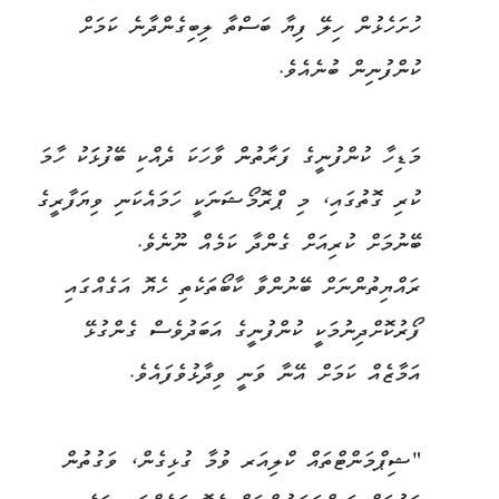
ހުށަހެޅުން ހިލޭ ފިޔާ ބަސްތާ ލިބިގެންދާނެ ކަމަށް
ކުންފުނިން ބުނެއެވެ.
މަޑިހާ ކުންފުނީގެ ފަރާތުން ވާހަކަ ދެއްކި ބޭފުޅަަކު ހާމަ
ކުރި ގޮތުގައި، މި ޕްރޮމޯޝަނަކީ ހަމައެކަނި ވިޔަފާރީގެ
ބޭނުމަށް ކުރިއަށް ގެންދާ ކަމެއް ނޫނެވެ.
ރައްޔިތުންނަށް ބޭނުންވާ ކާބޯތަކެތި ހެޔޮ އަގެއްގައި
ފޯރުކޮށްދިނުމަކީ ކުންފުނީގެ އަބަދުވެސް ގެންގުޅޭ
އަމާޒެއް ކަމަށް އޭނާ ވަނީ ވިދާޅުވެފައެވެ.
"ޝިޕްމަންޓްތައް ކްލިއަރ ވުމާ ގުޅިގެން، ވަގުތުން