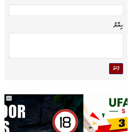
ޙިޔާލު
ފޮނުވާ
Ad