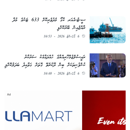
ސީ-ޓު-އެއަރ ކާގޯ މެދުވެރިކޮށް 633 ޓަނުގެ މުދާ
ރާއްޖެއިން ބޭރުކޮށްފި
6 އޯގަސްޓު 2026 - 16:53
ރައީސުލްޖުމްހޫރިއްޔާގެ ހުއްދައާއެކު ސަރުކާރު
ކުންފުނިތަކަށް ބިން ދޫކުރެވޭ ގޮތަށް ގަވާއިދު ބަދަލުކޮށްފި
6 އޯގަސްޓު 2026 - 16:40
Ad