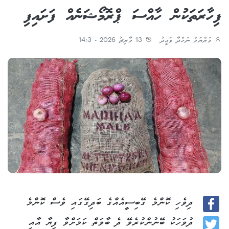
ފިހާރަތަކުން ހާއްސަ ޕްރޮމޯޝަނެއް ފަށައިފި
މަރްޔަމް ނަހްދާ ވަޙީދު
13 މާރިޗު 2026 - 14:3
ދިވެހި ކޮންމެ ގޭބިސީއެއްގެ ބަދިގޭގައި ވެސް ކޮންމެ
Facebook
ދުވަހަކު ބޭނުންކުރެވޭ ދެ ބާވަތް ކަމަށްވާ ފިޔާ އާއި