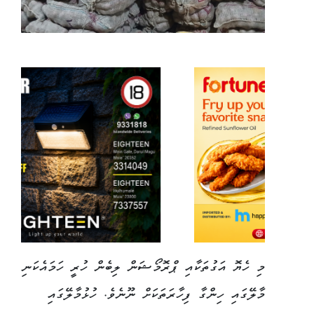
މި ހެޔޮ އަގުތަކާއި ޕްރޮމޯޝަން ލިބެން ހުރީ ހަމައެކަނި
މާލޭގައި ހިންގާ ފިހާރަތަކަށް ނޫނެވެ. ހުޅުމާލޭގައި