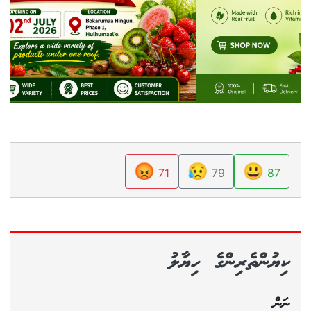
😡
😥
😃
71
79
87
ކިޔުންތެރިންގެ ހިޔާލު
ނަން