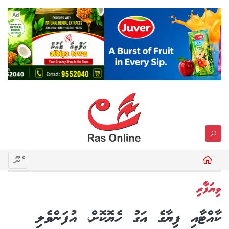
Ad
މެނޫ
ވިޔަފާރި
ކާއްޓާއި ފިޔާގެ އަގު ހެޔޮކޮށް، އުފަންވެލި