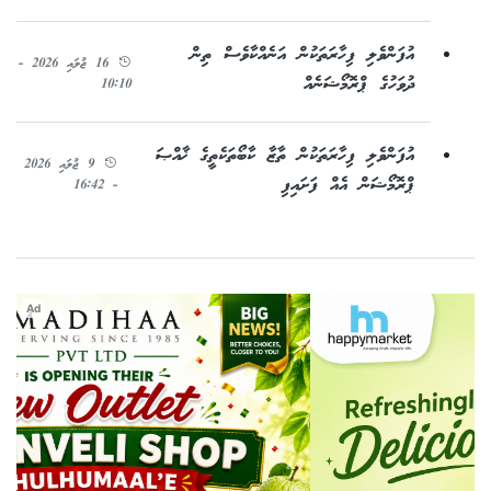
އުފަންވެލި ފިހާރަތަކުން އަނެއްކާވެސް ތިން
16 ޖުލައި 2026 -
ދުވަހުގެ ޕްރޮމޯޝަނެއް
10:10
އުފަންވެލި ފިހާރަތަކުން ތާޒާ ކާބޯތަކެތީގެ ޚާއްޞަ
9 ޖުލައި 2026
ޕްރޮމޯޝަން އެއް ފަށައިފި
- 16:42
Ad