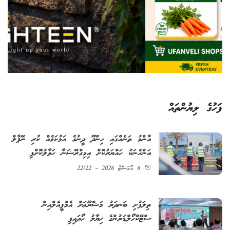
ފަހުގެ ލިޔުންތައް
އާންމު ތަނެއްގައި ހިންދޫ ދީނުގެ އަޅުކަމެއް ކުރި ނޭޕާލް
އަންހެނަކު ހައްޔަރުކޮށް އިމިގްރޭޝަނާ ހަވާލުކޮށްފި
6 އޯގަސްޓު 2026 - 22:22
ތިލަފުށި ބަނދަރު މަޝްރޫޢަށް އެމްޕީއެލްއިން
ސްޓޭކްހޯލްޑަރުންގެ ޚިޔާލު ހޯދައިފި