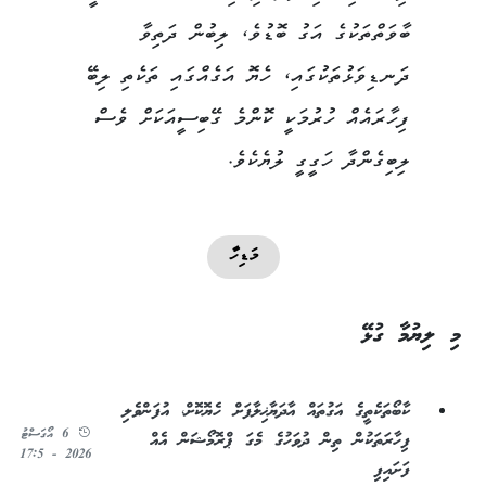
ބާވަތްތަކުގެ އަގު ބޮޑުވެ، ލިބުން ދަތިވާ
ދަނޑިވަޅުތަކުގައި، ހެޔޮ އަގެއްގައި ތަކެތި ލިބޭ
ފިހާރައެއް ހުރުމަކީ ކޮންމެ ގޭބިސީއަކަށް ވެސް
ލިބިގެންދާ ހަގީގީ ލުޔެކެވެ.
މަޑިހާ
މި ލިޔުމާ ގުޅޭ
ކާބޯތަކެތީގެ އަގުތައް އާދަޔާޚިލާފަށް ހެޔޮކޮށް، އުފަންވެލި
6 އޯގަސްޓު
ފިހާރަތަކުން ތިން ދުވަހުގެ މެގަ ޕްރޮމޯޝަން އެއް
2026 - 17:5
ފަށައިފި