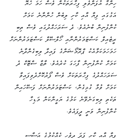
ހިންގާ އުފަންވެލި ފިހާރަތަކުން ވެސް ހަމަ ހެޔޮ
އަގުގައި ފިޔާ އާއި ކާށި ލިބެން ހުންނާނެ ކަމަށް
ކުންފުނިން ބުނެއެވެ. ދެ ސަރަހައްދުގައި ވެސް ތިބި
ރީޓެއިލް ކަސްޓަމަރުންނާއި ހޯލްސޭލް ކަސްޓަމަރުންނަށް
ހަމަހަމަކަމާއެކު ޕްރޮމޯޝަންގެ ފައިދާ ލިބިގެންދާނެ
ކަމަށް ކުންފުނިން ފާހަގަ ކުރެއެވެ. ތާޒާ ސްޓޮކް ދެ
ސަރަހައްދުގެ ފިހާރަތަކަށް ވެސް ފޯރުކޮށްދެވިފައިވާ
ކަމަށް ވުމާ ގުޅިގެން، ކަސްޓަމަރުންނަށް ފަސޭހައިން
ތަކެތި ލިބިގަނެވޭނެ ކަމުގެ ޔަގީންކަން މަޑިހާ
ކުންފުނިން ވަނީ ދީފައެވެ.
ފިޔާ އާއި ކާށި ފަދަ ދިވެހި ކެއްކުމުގެ އަސާސީ