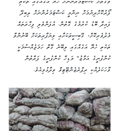
ވަގުތަށް ކަސްޓަމަރުންނަށް ހެޔޮ އަގެއްގައި ތަކެތި
ފޯރުކޮށްދިނުމަށް ނިންމީ ކަސްޓަމަރުންނަށް ލިބިދޭ
ފައިދާ ބޮޑު ކުރުމުގެ ގޮތުން. އުފަންވެލި ފިހާރަތައް
މެދުވެރިކޮށް، ގޭބިސީތަކަށާއި ވިޔަފާރިތަކަށް ބޭނުންވާ
ތަކެތި ހެޔޮ އަގެއްގައި ލިބޭނެ ގޮތް ހަމަޖެއްސުމަކީ
ކުންފުނީގެ އަމާޒު" މަޑިހާ ކުންފުނީގެ ފަރާތުން
ވާހަކަދެއްކި ރިޕްރެޒެންޓޭޓިވް ވިދާޅުވިއެވެ.