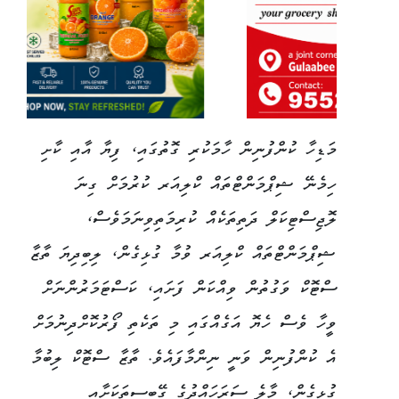
މަޑިހާ ކުންފުނިން ހާމަކުރި ގޮތުގައި، ފިޔާ އާއި ކާށި
ހިމެނޭ ޝިޕްމަންޓްތައް ކްލިއަރ ކުރުމަށް ގިނަ
ލޮޖިސްޓިކަލް ދަތިތަކެއް ކުރިމަތިވިނަމަވެސް،
ޝިޕްމަންޓްތައް ކްލިއަރ ވުމާ ގުޅިގެން، ލިބިދިޔަ ތާޒާ
ސްޓޮކް ވަގުތުން ވިއްކަން ފަށައި، ކަސްޓަމަރުންނަށް
ވީހާ ވެސް ހެޔޮ އަގެއްގައި މި ތަކެތި ފޯރުކޮށްދިނުމަށް
އެ ކުންފުނިން ވަނީ ނިންމާފައެވެ. ތާޒާ ސްޓޮކް ލިބުމާ
ގުޅިގެން، މާލެ ސަރަހައްދުގެ ގޭބިސީތަކަށާއި