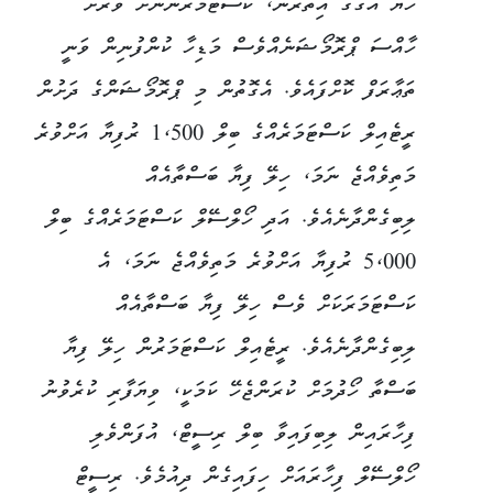
ހެޔޮ އަގުގެ އިތުރުން، ކަސްޓަމަރުންނަށް ވަރަށް
ހާއްސަ ޕްރޮމޯޝަނެއްވެސް މަޑިހާ ކުންފުނިން ވަނީ
ތަޢާރަފް ކޮށްފައެވެ. އެގޮތުން މި ޕްރޮމޯޝަންގެ ދަށުން
ރީޓެއިލް ކަސްޓަމަރެއްގެ ބިލް 1،500 ރުފިޔާ އަށްވުރެ
މަތިވެއްޖެ ނަމަ، ހިލޭ ފިޔާ ބަސްތާއެއް
ލިބިގެންދާނެއެވެ. އަދި ހޯލްސޭލް ކަސްޓަމަރެއްގެ ބިލް
5،000 ރުފިޔާ އަށްވުރެ މަތިވެއްޖެ ނަމަ، އެ
ކަސްޓަމަރަކަށް ވެސް ހިލޭ ފިޔާ ބަސްތާއެއް
ލިބިގެންދާނެއެވެ. ރީޓެއިލް ކަސްޓަމަރުން ހިލޭ ފިޔާ
ބަސްތާ ހޯދުމަށް ކުރަންޖެހޭ ކަމަކީ، ވިޔަފާރި ކުރެވުނު
ފިހާރައިން ލިބިފައިވާ ބިލް ރިސީޓް، އުފަންވެލި
ހޯލްސޭލް ފިހާރައަށް ހިފައިގެން ދިއުމެވެ. ރިސީޓް