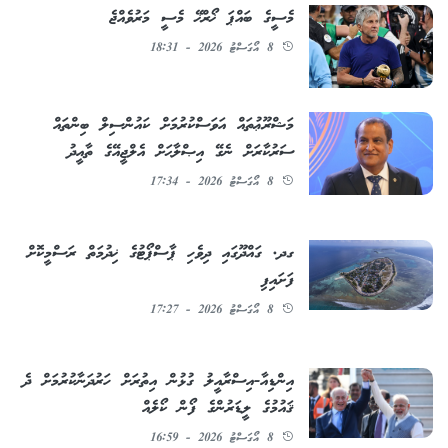
މެސީގެ ބައްޕަ ޚޯރްޚޭ މެސީ މަރުވެއްޖެ
8 އޯގަސްޓު 2026 - 18:31
މަޝްރޫޢުތައް އަވަސްކުރުމަށް ކައުންސިލް ބިންތައް
ސަރުކާރަށް ނެގޭ އިޞްލާޙަށް އެލްޖީއޭގެ ތާއީދު
8 އޯގަސްޓު 2026 - 17:34
ގދ. ގައްދޫގައި ދިވެހި ޕާސްޕޯޓުގެ ޚިދުމަތް ރަސްމީކޮށް
ފަށައިފި
8 އޯގަސްޓު 2026 - 17:27
އިންޑިއާ-އިސްރާއީލު ގުޅުން އިތުރަށް ހަރުދަނާކުރުމަށް ދެ
ޤައުމުގެ ލީޑަރުންގެ ފޯން ކޯލެއް
8 އޯގަސްޓު 2026 - 16:59