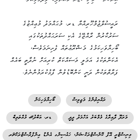
އިރަކުތޯ،" މިނިސްޓަރު މުއްތަލިބު ވިދާޅުވިއެވެ.
ރައީސުލްޖުމްހޫރިއްޔާ ޑރ. މުޙައްމަދު މުޢިއްޒުގެ
ސަރުކާރުން ރާއްޖޭގެ އެކި ސަރަޙައްދުތަކުގައި
ބޯހިޔާވަހިކަމުގެ މަޝްރޫޢުތައް ފެށިނަމަވެސް،
އެކަންތަކުގެ އަމަލީ މަސައްކަތް ކުރިއަށް ނުދާތީ ބައެއް
ފަރާތްތަކުން ދަނީ ކަންބޮޑުވުން ފާޅުކުރަމުންނެވެ.
ރައްޔިތުންގެ މަޖިލިސް
ބޯހިޔާވަހިކަން
މަރަދޫ ދާއިރާގެ މެމްބަރު އަހްމަދު ދީދީ
ޑރ. އަބްދުﷲ މުއްތަލިބް
މިނިސްޓްރީ އޮފް ކޮންސްޓްރަކްޝަން، ހައުސިންގ އެންޑް އިންފްރާސްޓްރަކްޗަރ