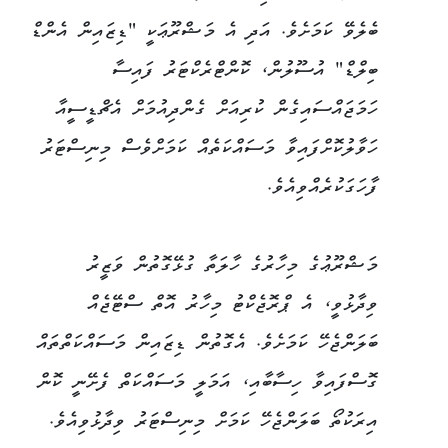
ބެލެވޭ ކަމަށެވެ. އަދި އެ މަޝްރޫޢަކީ "ޑިޒައިން އެންޑް
ބިލްޑް" އުސޫލުން، ކޮންޓްރެކްޓަރު ފައިސާ
ހަމަޖައްސައިގެން ކުރިއަށް ގެންދިއުމަށް އެޗްޑީސީއާ
ހަވާލުކޮށްފައިވާ މަސައްކަތެއް ކަމަށްވެސް މިނިސްޓަރު
ފާހަގަކުރެއްވިއެވެ.
މަޝްރޫޢުގެ މިހާރުގެ ހާލަތާ ގުޅޭގޮތުން ވަޒީރު
ވިދާޅުވީ، އެ ޕްރޮޖެކްޓު މިހާރު އޮތް ސްޓޭޖެއް
ބަލަންޖެހޭ ކަމަށެވެ. އެގޮތުން ޑިޒައިން މަސައްކަތްތައް
ގޮސްފައިވާ ހިސާބާއި، އަމަލީ މަސައްކަތް ފެށޭނީ ކޮން
އިރަކުތޯ ބަލަންޖެހޭ ކަމަށް މިނިސްޓަރު ވިދާޅުވިއެވެ.