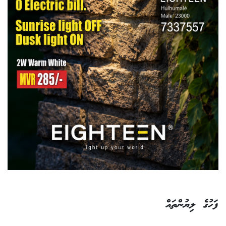
ފަހުގެ ލިޔުންތައް