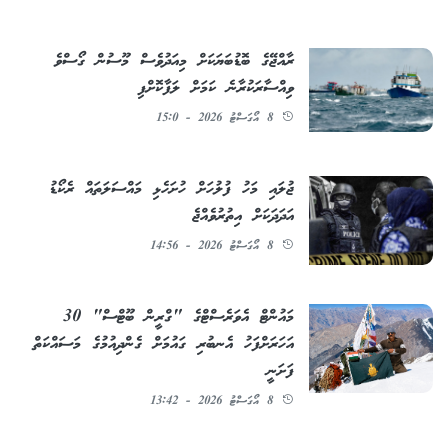
ރާއްޖޭގެ ބޮޑުބަޔަކަށް މިއަދުވެސް މޫސުން ގޯސްވެ
ވިއްސާރަކުރާނެ ކަމަށް ލަފާކޮށްފި
8 އޯގަސްޓު 2026 - 15:0
ޖުލައި މަހު ފުލުހަށް ހުށަހެޅި މައްސަލަތައް ރެކޯޑު
އަދަދަކަށް އިތުރުވެއްޖެ
8 އޯގަސްޓު 2026 - 14:56
މައުންޓް އެވަރެސްޓްގެ "ގްރީން ބޫޓްސް" 30
އަހަރަށްފަހު އެނބުރި ގައުމަށް ގެންދިއުމުގެ މަސައްކަތް
ފަށަނީ
8 އޯގަސްޓު 2026 - 13:42