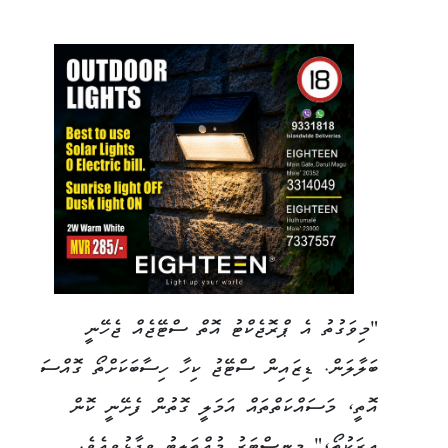
"މިވަގުތު އެ ޕްރޮޖެކްޓު އޮތް ސްޓޭޖެއް ޖެހޭނީ
ބަލާލަން. ޑިޒައިން ސްޓޭޖު ކިހާ ހިސާބަކަށްތޯ ގޮއްސަ
އޮތީ، މަސައްކަތްތައް އަމަލީ ގޮތުން ފެށޭނީ ކޮން