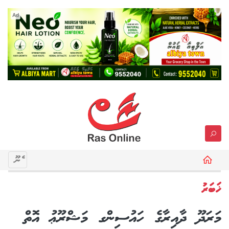
Ad
މެނޫ
ޚަބަރު
މަރަދޫ ދާއިރާގެ ހައުސިންގ މަޝްރޫޢު އޮތް