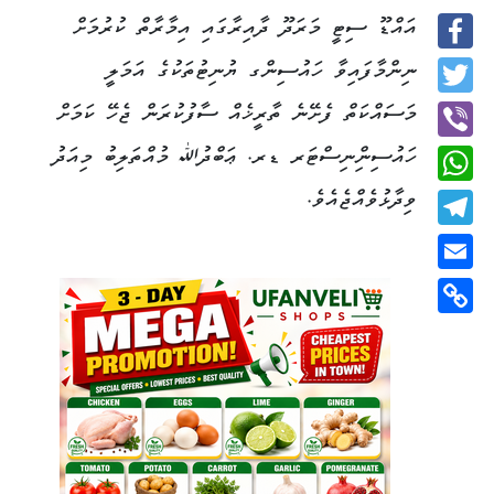
އައްޑޫ ސިޓީ މަރަދޫ ދާއިރާގައި އިމާރާތް ކުރުމަށް
Facebook
ނިންމާފައިވާ ހައުސިންގ ޔުނިޓުތަކުގެ އަމަލީ
Twitter
މަސައްކަތް ފެށޭނެ ތާރީޚެއް ސާފުކުރަން ޖެހޭ ކަމަށް
ހައުސިންިނިސްޓަރ ޑރ. ޢަބްދުﷲ މުއްތަލިބު މިއަދު
Viber
ވިދާޅުވެއްޖެއެވެ.
WhatsApp
Telegram
Email
Copy
Link