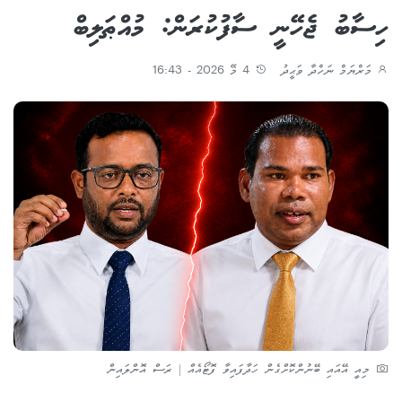
ހިސާބު ޖެހޭނީ ސާފުކުރަން: މުއްޠަލިބް
މަރްޔަމް ނަހްދާ ވަޙީދު
4 މޭ 2026 - 16:43
މިއީ އޭއައި ބޭނުންކޮށްގެން ހަދާފައިވާ ފޮޓޯއެއް | ރަސް އޮންލައިން