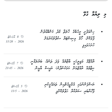
މި ލިޔުމާ ގުޅޭ
ހިންމަފުށީ ރީހެބްގެ ހާލަތާ މެދު ކަންބޮޑުވުން
8 އޯގަސްޓު
ފާޅުކޮށް، ހޯމް މިނިސްޓަރާ ސުވާލުކުރުމަށް
2026 - 11:20
ހުށަހަޅައިފި
ރާއްޖޭގެ މަޖިލީހަކީ ބާޒާރެއް ފަދަ ތަނެއް، ބަރުލަމާނީ
7 އޯގަސްޓު
ނިޒާމެއް ރާއްޖެއަށް ކަމަކުނުދާނެ: ރައީސް ޔާމީން
2026 - 21:45
ރަސްފަންނުގައި އެމްޕީއެލްއިން ތަރައްޤީކުރި
5 އޯގަސްޓު
ފާޚާނާބަރި ސަރުކާރާ ހަވާލުކޮށްފި
2026 - 11:5