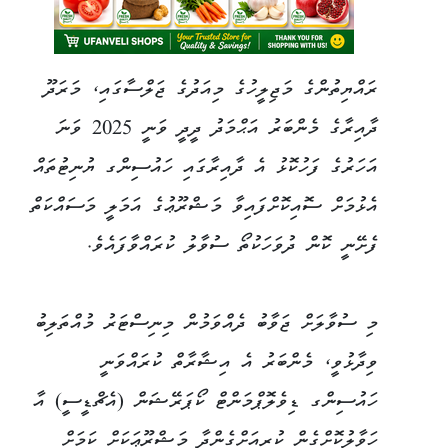
ރައްޔިތުންގެ މަޖިލީހުގެ މިއަދުގެ ޖަލްސާގައި، މަރަދޫ
ދާއިރާގެ މެންބަރު އަޙްމަދު ދީދީ ވަނީ 2025 ވަނަ
އަހަރުގެ ފަހުކޮޅު އެ ދާއިރާގައި ހައުސިންގ ޔުނިޓުތައް
އެޅުމަށް ސޮއިކޮށްފައިވާ މަޝްރޫޢުގެ އަމަލީ މަސައްކަތް
ފެށޭނީ ކޮން ދުވަހަކުތޯ ސުވާލު ކުރައްވާފައެވެ.
މި ސުވާލަށް ޖަވާބު ދެއްވަމުން މިނިސްޓަރު މުއްތަލިބު
ވިދާޅުވީ، މެންބަރު އެ އިޝާރާތް ކުރައްވަނީ
ހައުސިންގ ޑިވެލޮޕްމަންޓް ކޯޕަރޭޝަން (އެޗްޑީސީ) އާ
ހަވާލުކޮށްގެން ކުރިއަށްގެންދާ މަޝްރޫޢަކަށް ކަމަށް