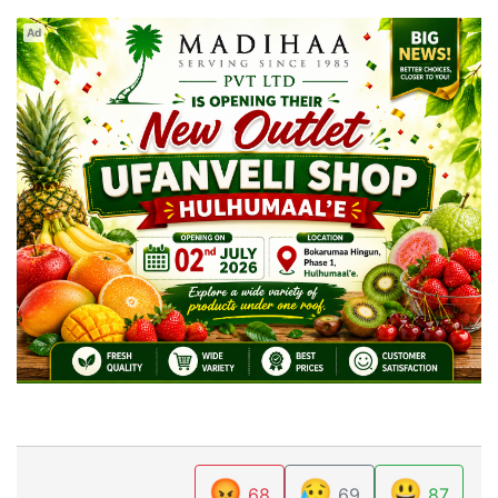
Ad
😡
😥
😃
68
69
87