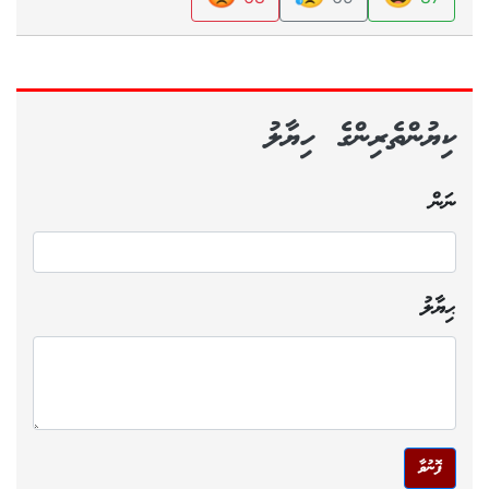
ކިޔުންތެރިންގެ ހިޔާލު
ނަން
ޙިޔާލު
ފޮނުވާ