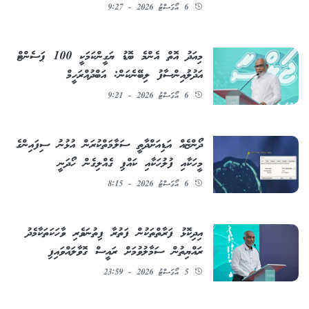
6 އޯގަސްޓު 2026 - 9:27
މިއަދު އޮތް އެންމެ ބޮޑު ޔަގީންކަމަކީ 100 ޕަސެންޓް
އަދުލުއިންސާފު ލިބޭނެކަން: އަބްދުއްރަހީމް
6 އޯގަސްޓު 2026 - 9:21
ދޯންޏެއް އަޑިއަށްދާތީ ސަލާމަތްކުރަން އުޅުނު ސިފައިންގެ
މީހަކާއި ފުލުހަކާއި ކައްޕި ގެއްލިގެން ހޯދަނީ
6 އޯގަސްޓު 2026 - 8:15
އިދިކޮޅު ފަރާތްތަކުން ފަތުރާ ފިތުނަވެރި ވާހަކަތަކާމެދު
ރައްޔިތުން ސަމާލުވުމަށް ރައީސް ގޮވާލައްވައިފި
5 އޯގަސްޓު 2026 - 23:59