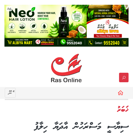
Ad
މެނޫ
ޚަބަރު
ސިޔާސީ މަސްރަހުން އާދަޔާ ހިލާފު