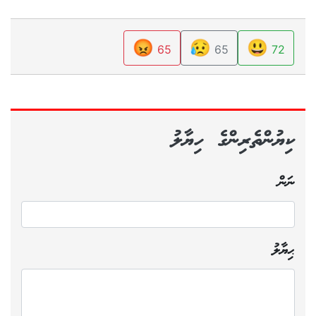
😡
😥
😃
65
65
72
ކިޔުންތެރިންގެ ހިޔާލު
ނަން
ޙިޔާލު