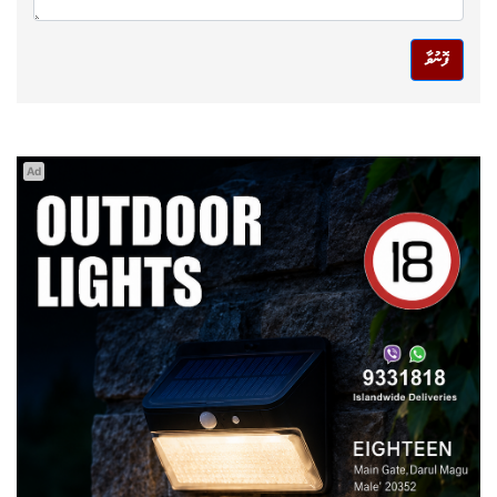
ފޮނުވާ
Ad