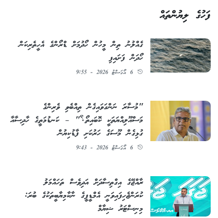
ފަހުގެ ލިޔުންތައް
ގެއްލުނު ތިން މީހުން ހޯދުމަށް ޑްރޯންގެ އެހީތެރިކަން
ހޯދަން ފަށައިފި
6 އޯގަސްޓު 2026 - 9:55
"މުސާރަ ނަންގަވައިގެން ތިއްބެވި ވެރިންގެ
މަސްއޫލިއްޔަތަކީ ކޮބައިތޯ؟" – ކަނޑުމަތީގެ ހާދިސާއާ
ގުޅިގެން މޫސަގެ ހަރުކަށި ފާޑުކިޔުން
6 އޯގަސްޓު 2026 - 9:43
ރާއްޖޭގެ އިގްތިސާދަށް އަދިވެސް ތަހައްމަލު
ކުރަންޖެހިފައިވަނީ އެމްޑީޕީގެ ނާކާމިޔާބީތަކުގެ ބުރަ:
މިނިސްޓަރު ޝިޔާމް