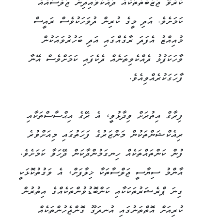
ކުރެވޭ ޖަޒުބާތުތަކެއް ދައްކުވައިދިން ޖަލްސާއެއް
ކަމަށެވެ. އަދި މީގެ ކުރިން ދުވަހަކުވެސް ރައީސް
މުއިއްޒު އެފަދަ ރާގެއްގައި އަދި ބަހުރުވައަކުން
ވާހަކަފުޅު ދެއްކެވިތަނެއް ދެކެފައި ކަމަށްވެސް އޭނާ
ފާހަގަކުރެއްވިއެވެ.
ފިރާގް އިތުރަށް ވިދާޅުވީ، އެ ރޭގެ އިޙްސާސްތަކާއި
ރިއެކްޝަންތަކުން މަންޒަރުގެ ފަހަތުގައި މިއަށްވުރެ
ފުން ކަންތައްތަކެއް ހިނގަމުންދާކަން ދޭހަވާ ކަމަށެވެ.
އާންމު ސިޔާސީ ޖަލްސާތަކާ ޚިލާފަށް، އެ ވަގުތުކޮޅަކީ
ގިނަ ޕްރެޝަރުތަކަކާއި ކަންބޮޑުވުންތަކެއްގެ އިތުރުން
ކުރިއަށް އޮތްތަނުގައި އުނދަގޫ ގޮންޖެހުންތަކެއް