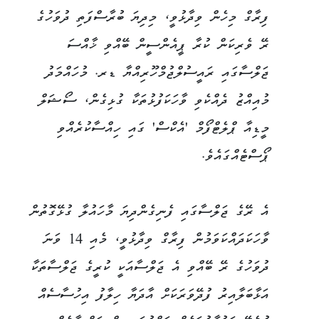
ފިރާގް މިހެން ވިދާޅުވީ، މިދިޔަ ބުރާސްފަތި ދުވަހުގެ
ރޭ ވެރިކަން ކުރާ ޕީއެންސީން ބޭއްވި ޚާއްސަ
ޖަލްސާގައި ރައީސުލްޖުމްހޫރިއްޔާ ޑރ. މުހައްމަދު
މުއިއްޒު ދެއްކެވި ވާހަކަފުޅުތަކާ ގުޅިގެން، ސޯޝަލް
މީޑިއާ ޕްލެޓްފޯމް 'އެކްސް' ގައި ހިއްސާކުރެއްވި
ޕޯސްޓެއްގައެވެ.
އެ ރޭގެ ޖަލްސާގައި ފެނިގެންދިޔަ މާހައުލާ ގުޅޭގޮތުން
ވާހަކަދައްކަވަމުން ފިރާގް ވިދާޅުވީ، މެއި 14 ވަނަ
ދުވަހުގެ ރޭ ބޭއްވި އެ ޖަލްސާއަކީ ކުރީގެ ޖަލްސާތަކާ
އަޅާބަލާއިރު ފުދޭވަރަކަށް އާދަޔާ ހިލާފު އިހުސާސެއް