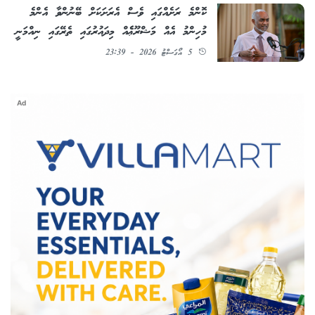
ކޮންމެ ރަށެއްގައި ވެސް އެރަށަކަށް ބޭނުންވާ އެންމެ
މުހިންމު އެއް މަޝްރޫޢެެއް މިދައުރުގައި ތެރޭގައި ނިއްމަނީ
5 އޯގަސްޓު 2026 - 23:39
Ad