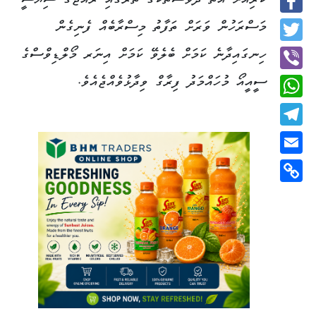
ކުރިއަށް އޮތް ދުވަސްތަކުގެ ތެރޭގައި ރާއްޖޭގެ ސިޔާސީ
Facebook
މަސްރަހުން ވަރަށް ތަފާތު މިސްރާބެއް ފެނިގެން
Twitter
ހިނގައިދާނެ ކަމަށް ބެލެވޭ ކަމަށް އިނަރ މޯލްޑިވްސްގެ
ސީއީއޯ މުހައްމަދު ފިރާގް ވިދާޅުވެއްޖެއެވެ.
Viber
WhatsApp
Telegram
Email
Copy
Link