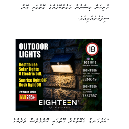
ހުރިކަން ވިސްނުނު ވަގުތުކޮޅެއްގެ ގޮތުގައި އޭނާ
ސިފަކުރެއްވިއެވެ.
"އަޅުގަނޑު ގަބޫލުކުރާ ގޮތުގައި ކޮންމެވެސް ވަރެއްގެ