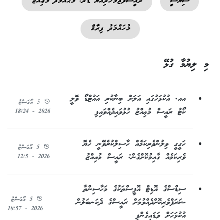
ސިޔާސީ
ރައީސުލްޖުމްހޫރިއްޔާ ޑރ. މުޙައްމަދު މުޢިއްޒު
މުހައްމަދު ފިރާޤް
މި ލިޔުމާ ގުޅޭ
އއ. އުކުޅަހުގައި އަލަށް ބިނާކުރި އައުޓްޑޯ ވޮލީ
5 އޯގަސްޓު
ކޯޓު ރައީސް މުޢިއްޒު ހުޅުވައިދެއްވައިފި
2026 - 18:24
ހަގީގީ ވިލުންވެރިކަމެއް ހާސިލްކުރެވޭނީ ހެޔޮ
5 އޯގަސްޓު
ވެރިކަމެއް ގާއިމުކޮށްގެން: ރައީސް މުއިއްޒު
2026 - 12:5
ސިޑްސްގެ އޮޑިޓް އޮފީސްތަކުގެ މަހާސިންތާ
5 އޯގަސްޓު
ޝަރަފްވެރިކޮށްދެއްވުމަށް ރައީސްގެ ދެކަނބަލުން
2026 - 10:57
އުކުޅަހަށް ވަޑައިގެންފި