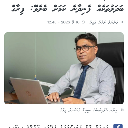
ބަދަލުތަކެއް ފެނިދާނެ ކަމަށް ބެލެވޭ: ފިރާގް
މަރްޔަމް ނަހްދާ ވަޙީދު
16 މޭ 2026 - 12:43
އިނާރ މޯލްޑިވްސްގެ ސީއީއޯ މުހައްމަދު ފިރާގް