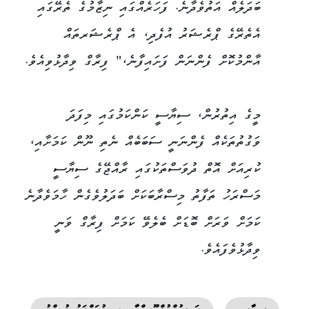
ބަދަލެއް އަތުވެދާނެ. ފަހަރެއްގައި ނިޒާމުގެ ތެރޭގައި
އެތެރޭގެ ޕްރެޝަރު އުފެދި، އެ ޕްރެޝަރތައް
އާންމުކޮށް ފެންނަން ފަށައިފާނެ،" ފިރާގް ވިދާޅުވިއެވެ.
މީގެ އިތުރުން، ސިޔާސީ ކަންކަމުގައި މިފަދަ
ވަގުތުތަކެއް ފެންނަނީ ސަބަބެއް ނެތި ނޫން ކަމަށާއި،
ކުރިއަށް އޮތް ދުވަސްތަކުގައި ރާއްޖޭގެ ސިޔާސީ
މަސްރަހު ތަފާތު މިސްރާބަކަށް ބަދަލުވެގެން ހާމަވެދާނެ
ކަމަށް ވަރަށް ބޮޑަށް ބެލެވޭ ކަމަށް ފިރާގް ވަނީ
ވިދާޅުވެފައެވެ.