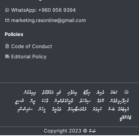
rasonlinemv@gmail.com
For Advertising
WhatsApp: +960 956 9394
marketing.rasonline@gmail.com
Policies
Code of Conduct
Editorial Policy
ޚަބަރު
ދުނިޔެ
ރިޕޯޓް
ވިޔަފާރި
ލުއި މަޢުލޫމާތު
ދިރިއުޅުން
މުނިފޫހިފިލުވުން
ކޮލަމް
ޞިއްހަތު
ތާރީޚުގެތެރެއިން
ވާހަކަ
ދީން
ރެސިޕީ
އެޑިޓަރުގެ ބަސް
ކުޅިވަރު
އެޑްވަރޓޯރިއަލް
ތަޢުލީމް
މީހުން
ސައިންސާއި
ޓެކްނޮލޮޖީ