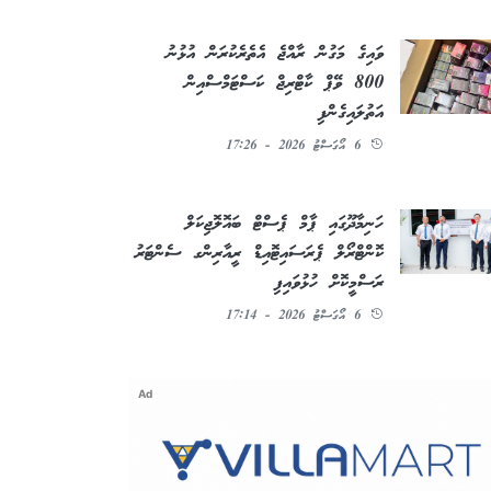
ވައިގެ މަގުން ރާއްޖެ އެތެރެކުރަން އުޅުނު
800 ވޭޕް ކާޓްރިޖް ކަސްޓަމްސްއިން
އަތުލައިގެންފި
6 އޯގަސްޓު 2026 - 17:26
ހަނިމާދޫގައި ޕާމް ޕެސްޓް ބައޮލޮޖިކަލް
ކޮންޓްރޯލް ޕެރަސައިޓޮއިޑް ރީއާރިންގ ސެންޓަރު
ރަސްމީކޮށް ހުޅުވައިފި
6 އޯގަސްޓު 2026 - 17:14
Ad