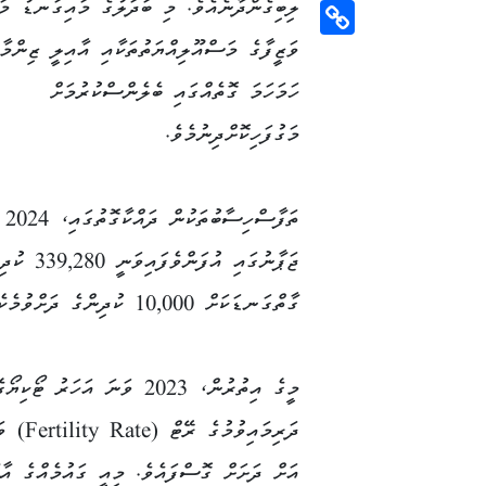
ލިބިގެންދާނެއެވެ. މި ބަދަލުގެ މައިގަނޑު މަ
Email
ވަޒީފާގެ މަސްއޫލިއްޔަތުތަކާއި އާއިލީ ޒިންމާ
Copy
Link
ހަމަހަމަ ގޮތެއްގައި ބެލެންސްކުރުމަށް
މަގުފަހިކޮށްދިނުމެވެ.
ތަ
ޖަޕާނުގަ
ގާތްގަނޑަކަށް 10,000 ކުދިންގެ ދަށްވުމެކެވެ.
މީގެ އިތުރުން، 2023 ވަނަ އަހަރު ޓޯކިޔޯގ
އަށް ދަށަށް ގޮސްފައެވެ. މިއީ ގައުމެއްގެ އާބ