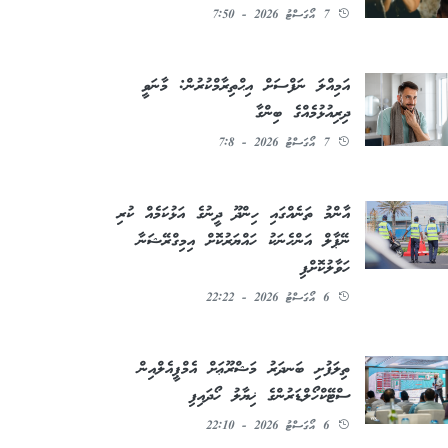
7 އޯގަސްޓު 2026 - 7:50
އަމިއްލަ ނަފްސަށް އިޙްތިރާމްކުރުން: މާނަވީ
ދިރިއުޅުމެއްގެ ބިންގާ
7 އޯގަސްޓު 2026 - 7:8
އާންމު ތަނެއްގައި ހިންދޫ ދީނުގެ އަޅުކަމެއް ކުރި
ނޭޕާލް އަންހެނަކު ހައްޔަރުކޮށް އިމިގްރޭޝަނާ
ހަވާލުކޮށްފި
6 އޯގަސްޓު 2026 - 22:22
ތިލަފުށި ބަނދަރު މަޝްރޫޢަށް އެމްޕީއެލްއިން
ސްޓޭކްހޯލްޑަރުންގެ ޚިޔާލު ހޯދައިފި
6 އޯގަސްޓު 2026 - 22:10