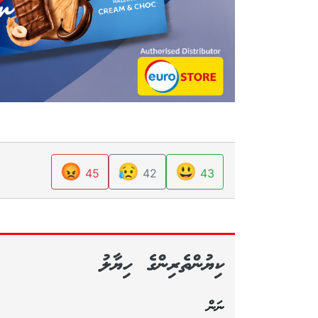
😡
😥
😃
45
42
43
ކިޔުންތެރިންގެ ހިޔާލު
ނަން