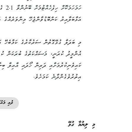
ހަމަހަމަކޮށް ހިފެ
އަޅާބަލާއިރު ކަންބޮޑުވާންޖެހޭ މިންވަރެއްގެ ދަ
މި ބަދަލާ ގުޅޭގޮތުން ސަރުކާރުގެ ކަމާބެހޭ ފަ
އުންމީދު ކުރަނީ، މަސައްކަތުގެ ބުރަކަން ކުޑ
ކައިވެނިކުރުމަށާއި ދަރިން ހޯދައި އާއިލާ ބިނ
އިތުރުވެގެންދާނެ ކަމަށެވެ.
ލުއި މައުލ
މި ލިޔުމާ ގުޅޭ