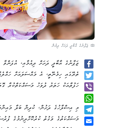
ޖަޕާނުގެ އާބާދީ ދަށަށް ދިޔުން
ޖަޕާނުގެ އާބާދީ ދަށަށް ދިއުމާއި، އުފަންވާ 
Facebook
ތެރޭގައި ހިމެނޭތީ، އެ މައްސަލައަށް ހައްލެއ
Twitter
ހަފުތާއަކު ހަތަރު ދުވަހު މަސައްކަތްކުރާ ގޮތ
Viber
މި އިސްލާހުގެ ދަށުން، ކުދިން ބަލާ މައިންބަ
WhatsApp
މަސައްކަތުގެ ވަގުތު ކުރުކޮށްދިނުމުގެ ފުރުސ
Telegram