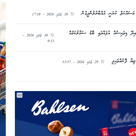
ސައްކަތް ކުރަނީ އެއްބާރުލުންދީގެން
30 ޖުލައި 2026 - 17:18
ހަކަ ކިޔައިދޭ ޑިވައިސެއް އުފައްދައި ބޮޑު ސަމާލުކަމެއް
30 ޖުލައި 2026 -
9:13
ޔާ ފޮނުއްވައިފި
29 ޖުލައި 2026 - 13:57
Ad