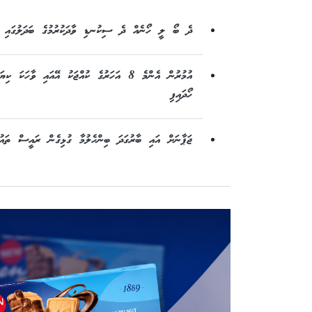
ދެ ބޯ ލީ ހޯނެއް ދެ ސިކުނޑި ވާދަކުރުމުގެ ބަދަލުގައި މަ
އުމުރުން އެންމެ 8 އަހަރުގެ ކުއްޖަކު އޭއައި ވާ
ހޯދައިފި
ޖަޕާނަށް އައި ބާރުގަދަ ބިންހެލުމާ ގުޅިގެން ރައީސް ތައުޒި