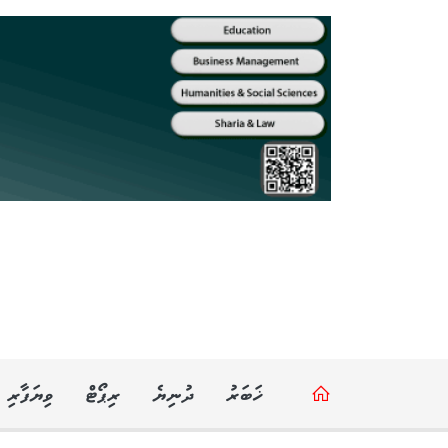
ޚަބަރު
ދުނިޔެ
ރިޕޯޓް
ވިޔަފާރި