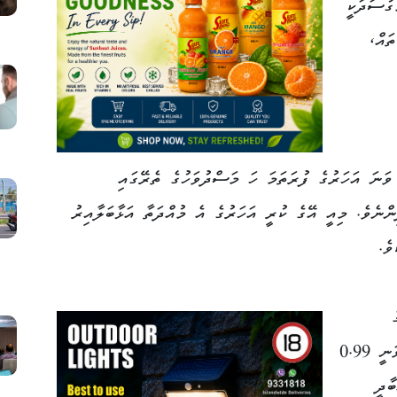
ގުސަދަކީ
ތައް،
ފާސްހިސާބުތަކުން ދައްކާގޮތުގައި، 2024 ވަނަ އަހަރުގެ ފުރަތަމަ ހަ މަސްދުވަހުގެ ތެރޭގައި
އި އުފަންވެފައިވަނީ 339,280 ކުދިންނެވެ. މިއީ އޭގެ ކުރީ އަހަރުގެ އެ މުއްދަތާ އަޅާބަލާއިރު
ެ
ދަރިމައިވުމުގެ ރޭޓް (Fertility Rate) ވަނީ 0.99
ާދީ