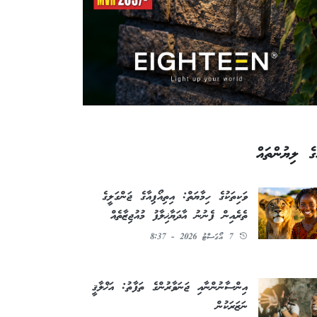
ގެ ލިޔުންތައް
ވަކިތަކުގެ ހިމާޔަތް: އިތިއޯޕިއާގެ ޖަންގަލީގެ
ތެރެއިން ފެނުނު އާދަޔާޚިލާފު މުއުޖިޒާތެއް
7 އޯގަސްޓު 2026 - 8:37
އިންސާނުންނާއި ޖަނަވާރުންގެ ތަފާތު: އަޚްލާޤީ
ނަޒަރަކުން