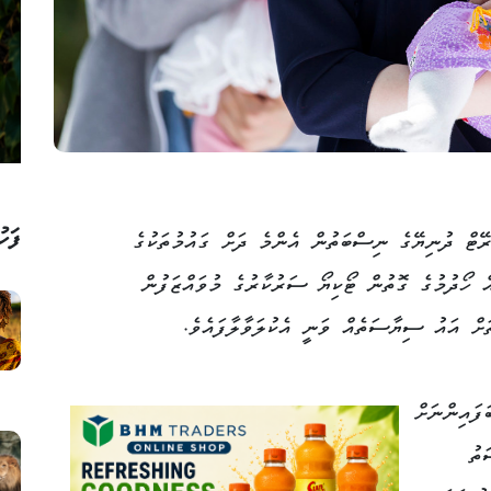
ފަހު
ރޭޓް ދުނިޔޭގެ ނިސްބަތުން އެންމެ ދަށް ގައުމުތަކުގެ
ް ހޯދުމުގެ ގޮތުން ޓޯކިޔޯ ސަރުކާރުގެ މުވައްޒަފުން
ަށް އައު ސިޔާސަތެއް ވަނީ އެކުލަވާލާފައެވެ.
ފައިންނަށް
ަތު