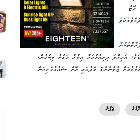
ހެއްޓުމަށް ބޭނުންވާ 2.1 ގެ ރޭޓާ
ށްވުމެކެވެ.
ރާތްތަކުން
ަވެ، އަމިއްލަ ދިރިއުޅުމަށް އިތުރު ވަގުތު ލިބުމުން،
ާކުރުމަށް ޒުވާނުންގެ މެދުގައި އޮތް ޝައުގުވެރިކަން
ޫމާތު
ޖަޕާން