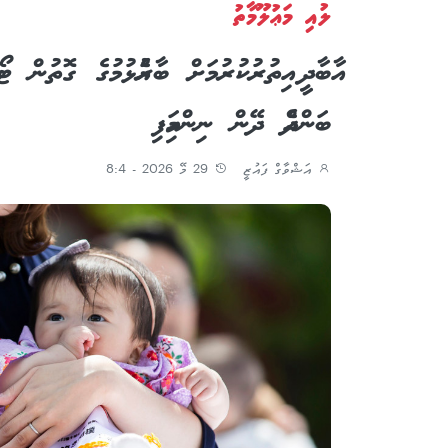
ލުއި މަޢުލޫމާތު
އާބާދީ އިތުރުކުރުމަށް ބާރުއެޅުމުގެ ގޮތުން ޓޯ
ބަންދެއް ދޭން ނިންމައިފި
އަޝްވާގް ފައުޒީ
29 މޭ 2026 - 8:4