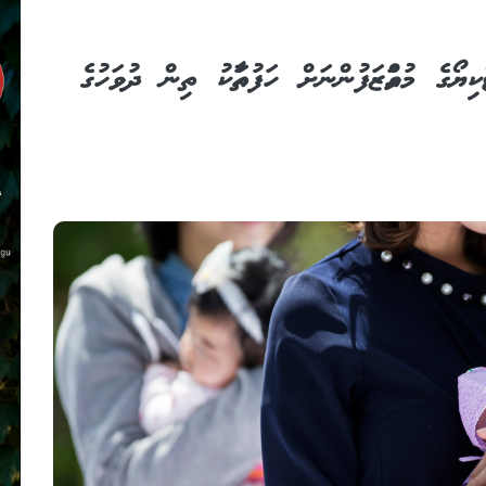
ކިޔޯގެ މުވައްޒަފުންނަށް ހަފުތާއަކު ތިން ދުވަހުގެ