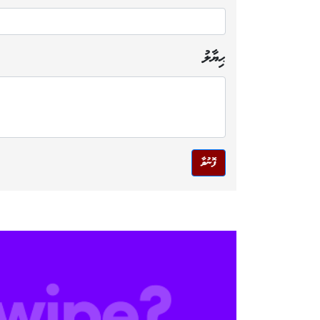
ޙިޔާލު
ފޮނުވާ