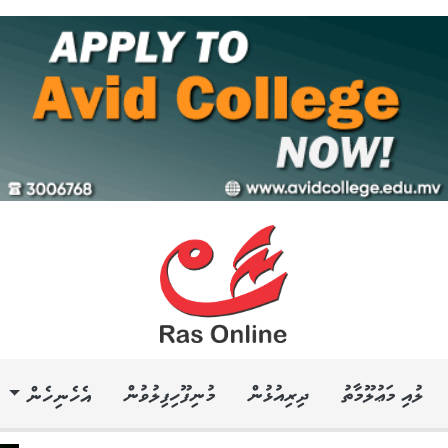
ލުއި މަޢުލޫމާތު
ދިރިއުޅުން
މުނިފޫހިފިލުވުން
އެހެނިހެން