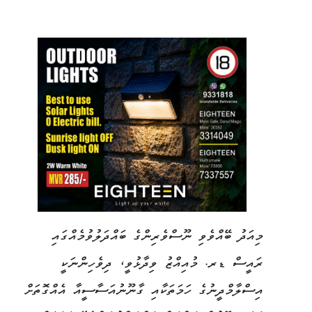
މިއަދު ބޭއްވެވި ނޫސްވެރިންގެ ބައްދަލުވުމެއްގައި
ރައީސް ޑރ. މުއިއްޒު ވިދާޅުވީ، ދިވެހިންނަކީ
އިސްލާމްދީނުގެ ހަމަތަކާއި ގާނޫނުއަސާސީއާ އެއްގޮތަށް