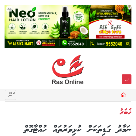
Ad
މެނޫ
ޚަބަރު
ނަމާދު ގަޑިތަކަށް ކުޅިވަރުތައް ހުއްޓާގޮތް