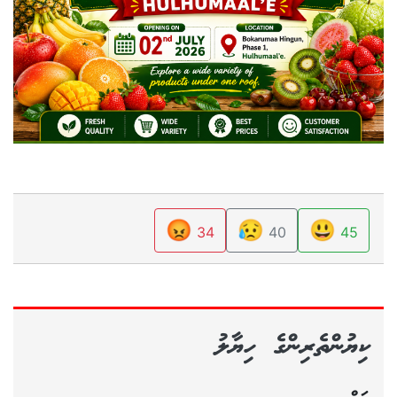
😡
😥
😃
34
40
45
ކިޔުންތެރިންގެ ހިޔާލު