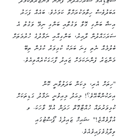
ސްޓޭޑިއަމް ސަރަހައްދުން ފެންނަ މަންޒަރުތަކާމެދު
އަބަދުވެސް ހިތާމަކުރަށްވާ ކަމަށެވެ. ބައެއް ފަހަރު
އިޝާ ބަންގި ގޮވާ ވަގުތާއި ބަންގި ނިމޭ ވަގުތު އެ
ސަރަހައްދުން ދާއިރު، ބަންގިއާއި ނަމާދުގެ ހުރުމަތަށް
ބެލުމެއް ނެތި ގިނަ ބަޔަކު ކުޅިވަރު ކުޅެން ތިބޭ
މަންޒަރު ފެންނަކަމަށް ޒައިދު ފާހަގަކުރެއްވިއެވެ.
"ހިތަށް އެރި، މިކަން ބަދަލުވާނީ ކޮން
އިރަކުންބާއޭވެ؟! މިއަދު މިއިވުނީ ނަމާދު ގަޑިތަކަށް
ކުޅިވަރުތައް ހުއްޓާގޮތް ހަދަން އުޅޭ ވާހަކަ. ވ
އުފާވެއްޖެ!" ޝައިޚް ޒައިދުގެ ޕޯސްޓުގައި
ވިދާޅުވެފައިވެއެވެ.