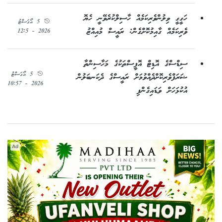
ހަގީގީ ވިލުންވެރިކަމެއް ހާސިލްކުރެވޭނީ ހެޔޮ
5 އޯގަސްޓު
ވެރިކަމެއް ގާއިމުކޮށްގެން: ރައީސް މުއިއްޒު
2026 - 12:5
ސިޑްސްގެ އޮޑިޓް އޮފީސްތަކުގެ މަހާސިންތާ
5 އޯގަސްޓު
ޝަރަފްވެރިކޮށްދެއްވުމަށް ރައީސްގެ ދެކަނބަލުން
2026 - 10:57
އުކުޅަހަށް ވަޑައިގެންފި
Ad