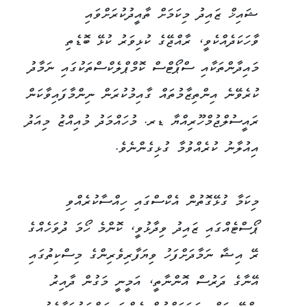
ޝައިޚް ޒައިދު މިކަމަށް ތާއީދުކުރަށްވައި
ވާހަކަދެއްކެވީ، ރާއްޖޭގެ ކުޅިވަރު ކުޅޭ ބޮޑެތި
މައިދާންތަކާއި ސްޕޯޓްސް ކޮމްޕްލެކްސްތަކުގައި ނަމާދު
ކުރެވޭނެ އިންތިޒާމުތައް ގާއިމުކުރަން ނިންމާފައިވާކަން
ރައީސުލްޖުމްހޫރިއްޔާ ޑރ. މުހައްމަދު މުއިއްޒު މިއަދު
އިއުލާނު ކުރެއްވުމާ ގުޅިގެންނެވެ.
މިކަމާ ގުޅޭގޮތުން އެކްސްގައި ހިއްސާކުރެއްވި
ޕޯސްޓެއްގައި ޒައިދު ވިދާޅުވީ، ކޮންމެ ހޯމަ ދުވަހެއްގެ
ރޭ އިޝާ ނަމާދަށްފަހު ވިޔަފާރިވެރިންގެ މިސްކިތުގައި
އޭނާގެ ދަރުސް އޮންނާތީ، އަމީނީ މަގުން ދާއިރު