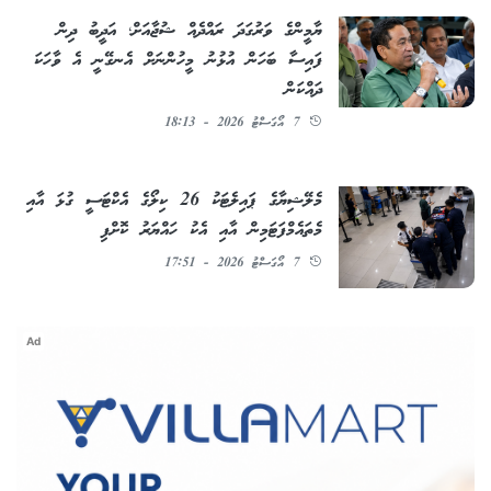
ޔާމީންގެ ވަރުގަދަ ރައްދެއް ޝުޖާއަށް؛ އަދީބު ދިން
ފައިސާ ބަހަން އުޅުނު މީހުންނަށް އެނގޭނީ އެ ވާހަކަ
ދައްކަން
7 އޯގަސްޓު 2026 - 18:13
މެލޭޝިޔާގެ ޕައިލެޓަކު 26 ކިލޯގެ އެކްޓަސީ ގުޅަ އާއި
މެތައެމްފަޓަމިން އާއި އެކު ހައްޔަރު ކޮށްފި
7 އޯގަސްޓު 2026 - 17:51
Ad