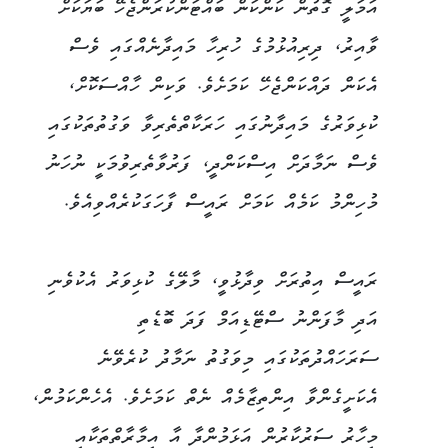
އަމަލީ ގޮތުން ކަންކަން ބައްޓަންކުރަންޖެހޭ ބަޔަކަށް
ވާއިރު، ދިރިއުޅުމުގެ ހުރިހާ މައިދާނެއްގައި ވެސް
އެކަން ދައްކަންޖެހޭ ކަމަށެވެ. ވަކިން ހާއްސަކޮށް،
ކުޅިވަރުގެ މައިދާނުގައި ހަރަކާތްތެރިވާ ވަގުތުތަކުގައި
ވެސް ނަމާދަށް އިސްކަންދީ، ފަރުވާތެރިވުމަކީ ނުހަނު
މުހިންމު ކަމެއް ކަމަށް ރައީސް ފާހަގަކުރެއްވިއެވެ.
ރައީސް އިތުރަށް ވިދާޅުވީ، މާލޭގެ ކުޅިވަރު އެކުވެނި
އަދި މާފަންނު ސްޓޭޑިއަމް ފަދަ ބޮޑެތި
ސަރަހައްދުތަކުގައި މިވަގުތު ނަމާދު ކުރެވޭނެ
އެކަށީގެންވާ އިންތިޒާމެއް ނެތް ކަމަށެވެ. އެހެންކަމުން،
މިހާރު ސަރުކާރުން އަޅަމުންދާ އާ އިމާރާތްތަކާއި