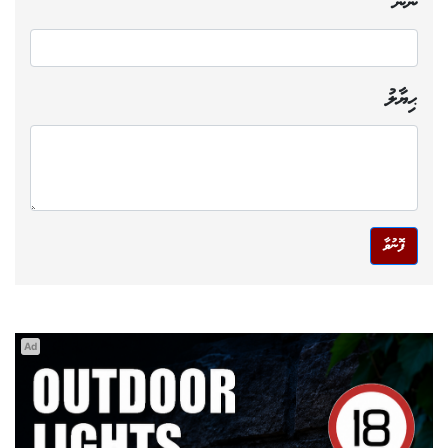
ނަން
ޙިޔާލު
ފޮނުވާ
Ad