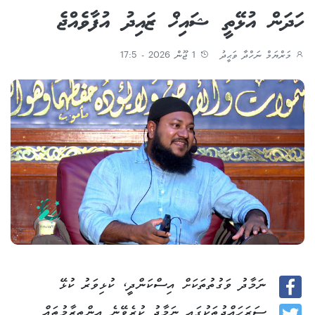
ހަދަން އުޅޭތީ ޝައިޚް ޒައިދު އުފާވެއްޖެ
މަރްޔަމް ނަހްދާ ވަޙީދު
1 ޖޫން 2026 - 17:5
ނަމާދު ވަގުތުތަކަށް އިސްކަންދީ، ކުޅިވަރު ކުޅޭ
Facebook
ސަރަހައްދުތަކުގައި ނަމާދު ކުރެވޭނެ އިންތިޒާމުތައް