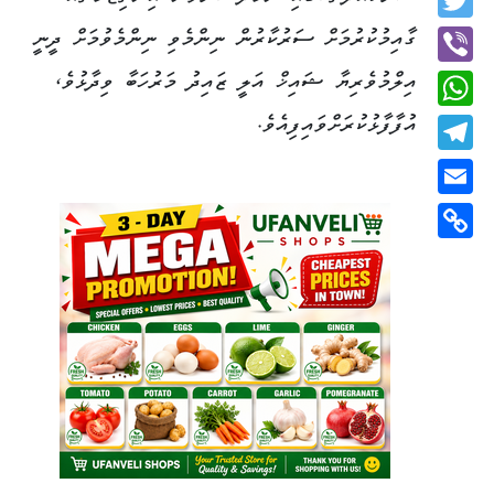
Twitter
ގާއިމުކުރުމަށް ސަރުކާރުން ނިންމެވި ނިންމެވުމަށް ދީނީ
އިލްމުވެރިޔާ ޝައިޚް އަލީ ޒައިދު މަރުހަބާ ވިދާޅުވެ،
Viber
އުފާފާޅުކުރަށްވައިފިއެވެ.
WhatsApp
Telegram
Email
Copy
Link