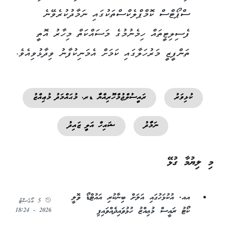
ސްޕޯޓްސް ކޮމްޕްލެކްސްތަކުގައި ނަމާދުކުރެވޭނެ
ފެސިލިޓީތައް ހިމެނުމުގެ މަސައްކަތް މިހާރު އޮތީ
ތަންފީޒީ މަރުހަލާގައި ކަމަށް އެމަނިކުފާނު ވިދާޅުވިއެވެ.
ކުޅިވަރު
ރައީސުލްޖުމްހޫރިއްޔާ ޑރ. މުޙައްމަދު މުޢިއްޒު
ނަމާދު
ޝައިހް އަލީ ޒައިދު
މި ލިޔުމާ ގުޅޭ
އއ. އުކުޅަހުގައި އަލަށް ބިނާކުރި އައުޓްޑޯ ވޮލީ
5 އޯގަސްޓު
ކޯޓު ރައީސް މުޢިއްޒު ހުޅުވައިދެއްވައިފި
2026 - 18:24