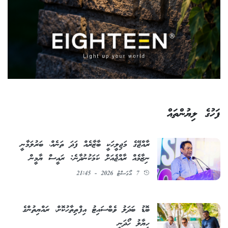
ފަހުގެ ލިޔުންތައް
ރާއްޖޭގެ މަޖިލީހަކީ ބާޒާރެއް ފަދަ ތަނެއް، ބަރުލަމާނީ
ނިޒާމެއް ރާއްޖެއަށް ކަމަކުނުދާނެ: ރައީސް ޔާމީން
7 އޯގަސްޓު 2026 - 21:45
ބޮޑު ބަދަލު ވެބްސައިޓު އިފްތިތާހުކޮށް، ރައްޔިތުންގެ
ހިޔާލު ހޯދަނީ