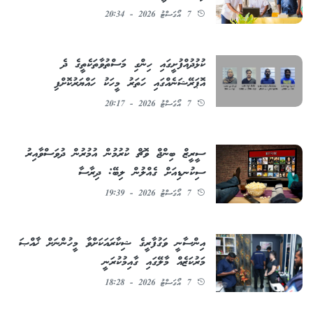
7 އޯގަސްޓު 2026 - 20:34
ކުޅުދުއްފުށީގައި ހިންގި މަސްތުވާތަކެތީގެ ދެ
އޮޕަރޭޝަނެއްގައި ހަތަރު މީހަކު ހައްޔަރުކޮށްފި
7 އޯގަސްޓު 2026 - 20:17
ސީރީޒް ބިންޖް ވޮޗް ކުރުމުން އުމުރުން ދުވަސްވާއިރު
ސިކުނޑިއަށް ގެއްލުން ލިބޭ: ދިރާސާ
7 އޯގަސްޓު 2026 - 19:39
އިންސާނީ ވަގުފާރީގެ ޝިކާރައަކަށްވާ މީހުންނަށް ޚާއްޞަ
މަރުކަޒެއް މާލޭގައި ގާއިމުކުރަނީ
7 އޯގަސްޓު 2026 - 18:28