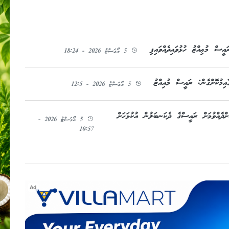
ސް މުޢިއްޒު ހުޅުވައިދެއްވައިފި
5 އޯގަސްޓު 2026 - 18:24
އިމުކޮށްގެން: ރައީސް މުއިއްޒު
5 އޯގަސްޓު 2026 - 12:5
ދެއްވުމަށް ރައީސްގެ ދެކަނބަލުން އުކުޅަހަށް
5 އޯގަސްޓު 2026 -
10:57
Ad