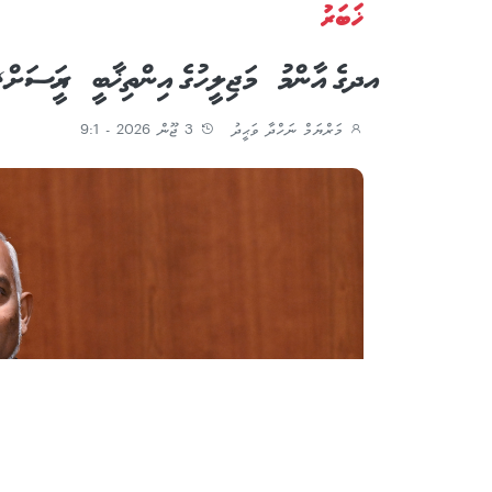
ޚަބަރު
އދގެ އާންމު މަޖިލީހުގެ އިންތިޚާބީ ރައީސަށް,
މަރްޔަމް ނަހްދާ ވަޙީދު
3 ޖޫން 2026 - 9:1