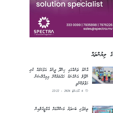
ގެ ލިޔުންތައް
އާންމު ތަނެއްގައި ހިންދޫ ދީނުގެ އަޅުކަމެއް ކުރި
ނޭޕާލް އަންހެނަކު ހައްޔަރުކޮށް އިމިގްރޭޝަނާ
ހަވާލުކޮށްފި
6 އޯގަސްޓު 2026 - 22:22
ތިލަފުށި ބަނދަރު މަޝްރޫޢަށް އެމްޕީއެލްއިން