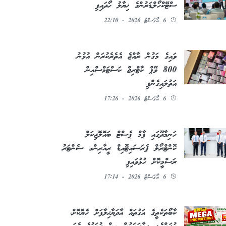
ސްޓޭކްހޯލްޑަރުންގެ ޚިޔާލު ހޯދައިފި
6 އޯގަސްޓު 2026 - 22:10
ވައިގެ މަގުން ރާއްޖެ އެތެރެކުރަން އުޅުނު
800 ވޭޕް ކާޓްރިޖް ކަސްޓަމްސްއިން
އަތުލައިގެންފި
6 އޯގަސްޓު 2026 - 17:26
ހަނިމާދޫގައި ޕާމް ޕެސްޓް ބައޮލޮޖިކަލް
ކޮންޓްރޯލް ޕެރަސައިޓޮއިޑް ރީއާރިންގ ސެންޓަރު
ރަސްމީކޮށް ހުޅުވައިފި
6 އޯގަސްޓު 2026 - 17:14
ކާބޯތަކެތީގެ އަގުތައް އާދަޔާޚިލާފަށް ހެޔޮކޮށް،