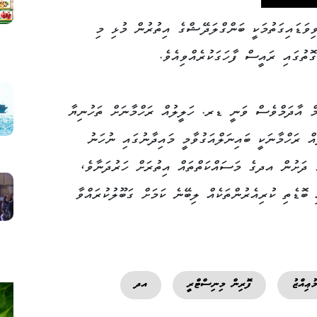
ިވަޑައިގަތުމަކީ ބަންގްލަދޭޝްގެ އިތުރުން މުޅި މި
ތުގައި ރައީސް ފާހަގަކުރެއްވިއެވެ.
 އާދަމްވެސް ވަނީ ޑރ. ހަލީލުއް ރަހްމާނަށް ތަހުނިޔާ
ް ރަހްމާނަކީ ބައިނަލްއަގުވާމީ މައިދާނުގައި ނުހަނު
ެ ދަށުން އދގެ މަސައްކަތްތައް އިތުރަށް ހަރުދަނާވެ،
 ބޮޑެތި ކުރިއެރުންތަކެއް ލިބޭނެ ކަމަށް ގަބޫލުކުރައްވާ
ުޢިއްޒު
ފޮރިން މިނިސްޓްރީ
އދ