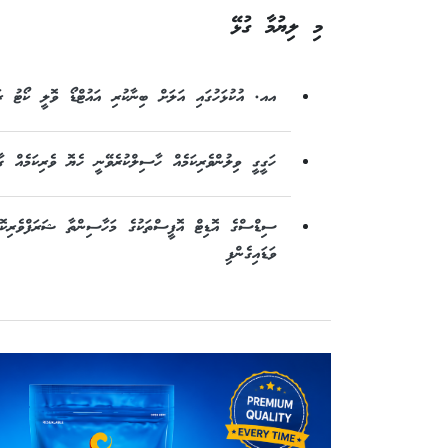
މި ލިޔުމާ ގުޅޭ
އއ. އުކުޅަހުގައި އަލަށް ބިނާކުރި އައުޓްޑޯ ވޮލީ ކޯޓު ރައީ
ހަގީގީ ވިލުންވެރިކަމެއް ހާސިލްކުރެވޭނީ ހެޔޮ ވެރިކަމެއް ގާ
ސިޑްސްގެ އޮޑިޓް އޮފީސްތަކުގެ މަހާސިންތާ ޝަރަފްވެރިކޮށް
ވަޑައިގެންފި