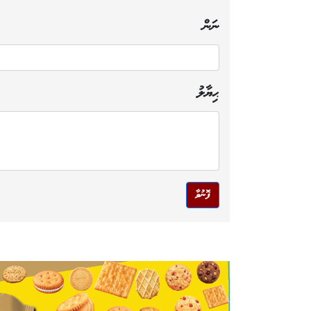
ނަން
ޙިޔާލު
ފޮނުވާ