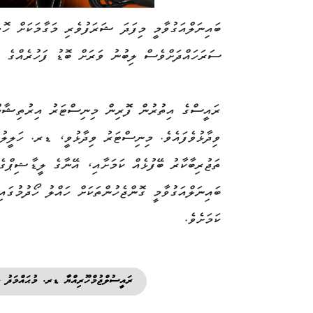
ބައިނަލްއަގުވާމީ މިފަދަ ޝަރަފުވެރި މަގާމަކަށް ހޮވ
ސަރަހައްދަށްވެސް ލިބުނު ވަރަށް ބޮޑު ފަހުރެއްގެ ގޮ
ރައީސްގެ އިތުރުން ފޮރިން މިނިސްޓަރު އިރުތިޝާމް
ވިދާޅުވެފައެވެ. މިނިސްޓަރު ވިދާޅުވީ، ޑރ. ހަލީލުއ
ތަޖުރިބާކާރު ބޭފުޅެއް ކަމަށާއި، އޭނާގެ ލީޑާޝިޕްގ
ބައިނަލްއަގުވާމީ ގޮންޖެހުންތަކަށް ހައްލު ހޯދުމުގައި
ކަމަށެވެ.
ރައީސުލްޖުމްހޫރިއްޔާ ޑރ. މުޙައްމަދު މ