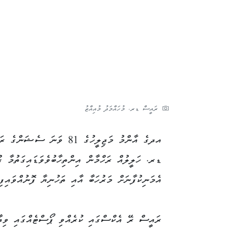
ރައީސް ޑރ. މުހައްމަދު މުއިއްޒު
އދގެ އާންމު މަޖިލީހުގެ 81 
ޑރ. ހަލީލުއް ރަހްމާން އިންތިހާބުވެވަޑައިގަތުމާ ގ
އެމަނިކުފާނަށް މަރުހަބާ އާއި ތަހުނިޔާ ފޮނުއްވައިފިއ
ރައީސް ރޭ އެކްސްގައި ކުރެއްވި ޕޯސްޓެއްގައި ވި