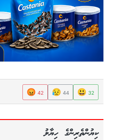
😡
😥
😃
42
44
32
ކިޔުންތެރިންގެ ހިޔާލު