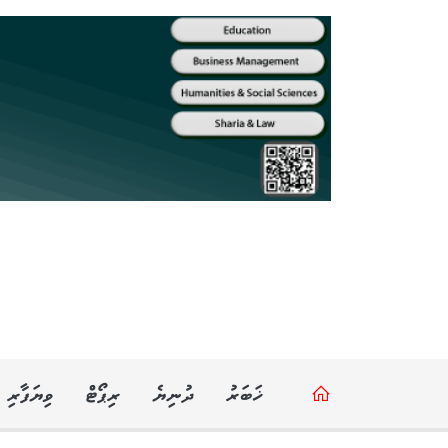
ޚަބަރު
ދުނިޔެ
ރިޕޯޓް
ވިޔަފާރި