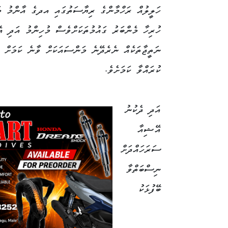
ހަލީލުއް ރަހްމާންގެ ރިޔާސަތުގައި އދގެ އާންމު މަ
ހުރިހާ މެންބަރު ގައުމުތަކަށްވެސް މުހިންމު އަދި އެ
ނަތީޖާތަކެއް ނެރެދޭނެ މަންސައަކަށް ވާނެ ކަމަށް އ
ކުރައްވާ ކަމަށެވެ.
އަދި ދެކުނު
އޭޝިއާ
ސަރަހައްދަށް
ނިސްބަތްވާ
ބޭފުޅަކު