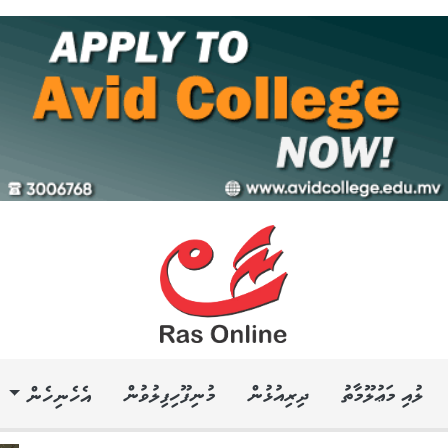
ލުއި މަޢުލޫމާތު
ދިރިއުޅުން
މުނިފޫހިފިލުވުން
އެހެނިހެން