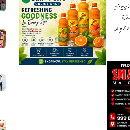
ޖިލީހަކީ
ދެވޭ
ުންމީދު