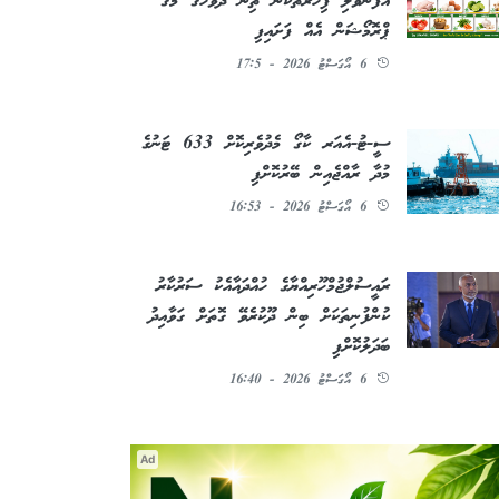
އުފަންވެލި ފިހާރަތަކުން ތިން ދުވަހުގެ މެގަ
ޕްރޮމޯޝަން އެއް ފަށައިފި
6 އޯގަސްޓު 2026 - 17:5
ސީ-ޓު-އެއަރ ކާގޯ މެދުވެރިކޮށް 633 ޓަނުގެ
މުދާ ރާއްޖެއިން ބޭރުކޮށްފި
6 އޯގަސްޓު 2026 - 16:53
ރައީސުލްޖުމްހޫރިއްޔާގެ ހުއްދައާއެކު ސަރުކާރު
ކުންފުނިތަކަށް ބިން ދޫކުރެވޭ ގޮތަށް ގަވާއިދު
ބަދަލުކޮށްފި
6 އޯގަސްޓު 2026 - 16:40
Ad