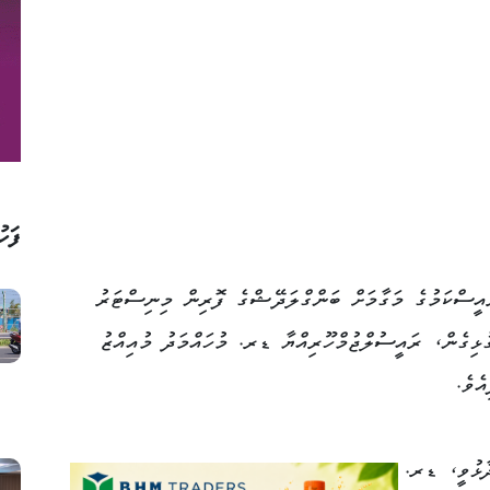
ފަހު
ވަނަ ސެޝަންގެ ރައީސްކަމުގެ މަގާމަށް ބަންގްލަދޭޝްގެ ފޮރިން މިނިސްޓަރު
ުޅިގެން، ރައީސުލްޖުމްހޫރިއްޔާ ޑރ. މުހައްމަދު މުއިއްޒު
ެވެ.
ދާޅުވީ، ޑރ.