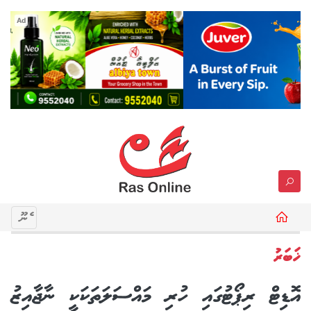
Ad
މެނޫ
ޚަބަރު
އޮޑިޓް ރިޕޯޓުގައި ހުރި މައްސަލަތަކަކީ ނާޖާއިޒު