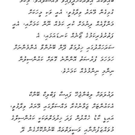
ބައިތަކެއް އިތުރުކޮށްދީފައިވާ މައްސަލައެވެ. މިކަމާ
ގުޅިގެން މޭޔަރު ވިދާޅުވީ، އެއީ ވަކި މީހަކަށް
މަންފާއެއް ދިނުމަށް ކުރި ކަމެއް ނޫން ކަމަށާއި، އެއީ
ފަތުރުވެރިކަމުގެ ޒޯނެއް ކަނޑައަޅައި، އެ
ސަރަހައްދުގައި ޚިދުމަތް ދޭން ބޭނުންވާ އެންމެންނަށް
ހަމަހަމަ ފުރުޞަތު އޮންނާނެ ގޮތަށް ކައުންސިލުން
ނިންމި ނިންމުމެއް ކަމަށެވެ.
ދައުލަތަށް ލިބެންޖެހޭ ފައިސާ ޕަބްލިކް ބޭންކް
އެކައުންޓަށް ޖަމާނުކުރާ މައްސަލާގައި މޭޔަރު ވިދާޅުވީ،
އައިޑީ ކާޑު ހެއްދުން ފަދަ ޚިދުމަތްތަކަކީ ކައުންސިލްގެ
މުވައްޒަފުންނާއި ވަސީލަތްތައް ބޭނުންކޮށްގެން ދޭ