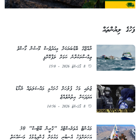
ފަހުގެ ލިޔުންތައް
ރާއްޖޭގެ ބޮޑުބަޔަކަށް މިއަދުވެސް މޫސުން ގޯސްވެ
ވިއްސާރަކުރާނެ ކަމަށް ލަފާކޮށްފި
8 އޯގަސްޓު 2026 - 15:0
ޖުލައި މަހު ފުލުހަށް ހުށަހެޅި މައްސަލަތައް ރެކޯޑު
އަދަދަކަށް އިތުރުވެއްޖެ
8 އޯގަސްޓު 2026 - 14:56
މައުންޓް އެވަރެސްޓްގެ "ގްރީން ބޫޓްސް" 30
އަހަރަށްފަހު އެނބުރި ގައުމަށް ގެންދިއުމުގެ މަސައްކަތް