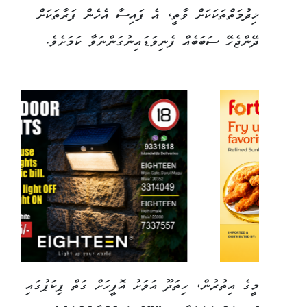
ޚިދުމަތްތަކަކަށް ވާތީ، އެ ފައިސާ އެހެން ފަރާތަކަށް
ދޭންޖެހޭ ސަބަބެއް ފެނިވަޑައިނުގަންނަވާ ކަމަށެވެ.
މީގެ އިތުރުން، ހިތަދޫ އަވަށު އޮފީހަށް ގަތް ޕިކަޕުގައި