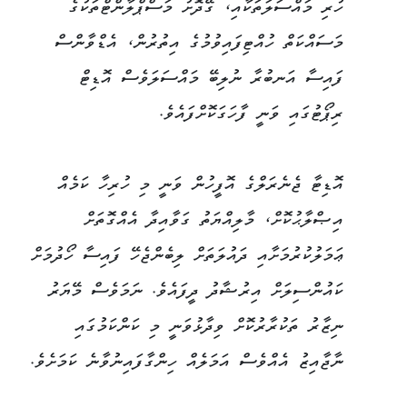
ހުރި މައްސަލަތަކާއި، ގޭދޮށު މަސްޕްލާންޓްތަކުގެ
މަސައްކަތް ހުއްޓިފައިވުމުގެ އިތުރުން، އެޑްވާންސް
ފައިސާ އަނބުރާ ނުލިބޭ މައްސަލަވެސް އޮޑިޓް
ރިޕޯޓުގައި ވަނީ ފާހަގަކޮށްފައެވެ.
އޮޑިޓާ ޖެނެރަލްގެ އޮފީހުން ވަނީ މި ހުރިހާ ކަމެއް
އިޞްލާޙުކޮށް، މާލިއްޔަތު ގަވާއިދާ އެއްގޮތަށް
ޢަމަލުކުރުމަށާއި ދައުލަތަށް ލިބެންޖެހޭ ފައިސާ ހޯދުމަށް
ކައުންސިލަށް އިރުޝާދު ދީފައެވެ. ނަމަވެސް މޭޔަރު
ނިޒާރު ތަކުރާރުކޮށް ވިދާޅުވަނީ މި ކަންކަމުގައި
ނާޖާއިޒު އެއްވެސް އަމަލެއް ހިންގާފައިނުވާނެ ކަމަށެވެ.