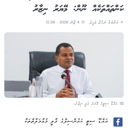
ކަންތައްތަކެއް ނޫން: މޭޔަރު ނިޒާރު
މަރްޔަމް ނަހްދާ ވަޙީދު
4 ޖޫން 2026 - 12:39
އައްޑޫ ސިޓީގެ މޭޔަރު އަލީ ނިޒާރު-
އައްޑޫ ސިޓީ ކައުންސިލްގެ މާލީ މުޢާމަލާތްތަކާ