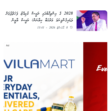
2028 ގެ އިންތިޚާބުގައި ރައީސް މުޢިއްޒު ފަހަތްޕުޅަށް
ވަޑައިގެންފިނަމަ މަރުޙަބާ ކިޔާނަން: ރައީސް ޔާމީން
8 އޯގަސްޓު 2026 - 11:41
Ad