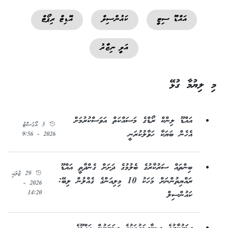
އައްޑޫ ސިޓީ
ކައުންސިލް
އޮޑިޓް ރިޕޯޓް
އަލީ ނިޒާރު
މި ލިޔުމާ ގުޅޭ
އައްޑޫ ލިންކް ރޯޑްގެ މަސައްކަތް އަވަސްކުރުމަށް
3 އޯގަސްޓު
އެހެން ބަޔަކާ ހަވާލުކުރަނީ
2026 - 9:56
ބިންތައް ސަރުކާރުގެ ބެލުމުގެ ދަށަށް ގެންދާތީ އައްޑޫ
29 ޖުލައި
ރައްޔިތުންނަށް މަހަކު 10 މިލިއަންގެ ގެއްލުން ލިބޭ:
2026 -
14:20
ކައުންސިލް