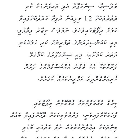
މެލޭޝިއާ، ސިންގަޕޫރު އަދި ތައިލެންޑަށް ކުރި
ދަތުރުތަކަށް 1.2 މިލިއަން ރުފިޔާ ޚަރަދުކޮށްފައިވާ
ކަމަށް ރިޕޯޓުގައިވެއެވެ. ނަމަވެސް ނިޒާރު ވިދާޅުވީ،
މިއީ ކައުންސިލަރުންގެ ތަމްރީނަށް ކުރި ހަމައެކަނި
ދަތުރު ކަމަށާއި، މިއީ ސިންގަޕޫރުގެ ކަމާގުޅޭ
ފަރާތްތަކާ އެކު ވެވުނު އެއްބަސްވުމެއްގެ ދަށުން
ކުރިއަށްގެންދިޔަ ތަމްރީނުތަކެއް ކަމަށެވެ.
ބިމުގެ މުޢާމަލާތްތަކާ ގުޅޭގޮތުން ރިޕޯޓުގައި
ފާހަގަކޮށްފައިވަނީ، ފަތުރުވެރިކަމަށް ދޫކޮށްފައިވާ ބައެއް
ބިންތަކަށް އިޢުލާނުކުރުމެއް ނެތް ގޮތުގައި ބޮޑެތި