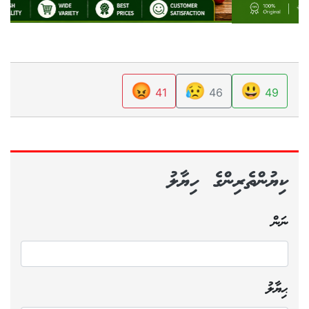
😡
😥
😃
41
46
49
ކިޔުންތެރިންގެ ހިޔާލު
ނަން
ޙިޔާލު