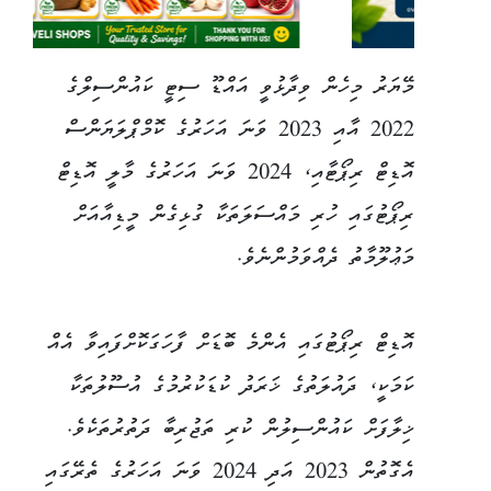
މޭޔަރު މިހެން ވިދާޅުވީ އައްޑޫ ސިޓީ ކައުންސިލްގެ
2022 އާއި 2023 ވަނަ އަހަރުގެ ކޮމްޕްލަޔަންސް
އޮޑިޓް ރިޕޯޓާއި، 2024 ވަނަ އަހަރުގެ މާލީ އޮޑިޓް
ރިޕޯޓުގައި ހުރި މައްސަލަތަކާ ގުޅިގެން މީޑިއާއަށް
މަޢުލޫމާތު ދެއްވަމުންނެވެ.
އޮޑިޓް ރިޕޯޓުގައި އެންމެ ބޮޑަށް ފާހަގަކޮށްފައިވާ އެއް
ކަމަކީ، ދައުލަތުގެ ޚަރަދު ކުޑަކުރުމުގެ އުސޫލުތަކާ
ޚިލާފަށް ކައުންސިލުން ކުރި ތަޖުރިބާ ދަތުރުތަކެވެ.
އެގޮތުން 2023 އަދި 2024 ވަނަ އަހަރުގެ ތެރޭގައި