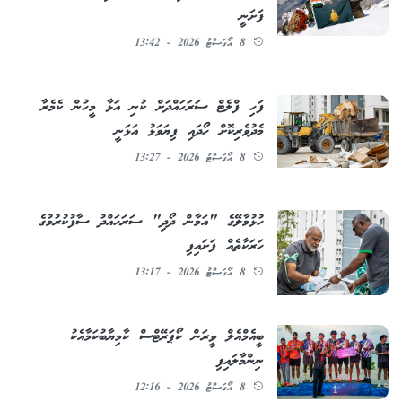
ފަށަނީ
8 އޯގަސްޓު 2026 - 13:42
ފަހި ފްލެޓް ސަރަހައްދަށް ކުނި އަޅާ މީހުން ކެމެރާ
މެދުވެރިކޮށް ހޯދައި ފިޔަވަޅު އަޅަނީ
8 އޯގަސްޓު 2026 - 13:27
ހުޅުމާލޭގެ "އަމާން ދޯދި" ސަރަހައްދު ސާފުކުރުމުގެ
ހަރަކާތެއް ފަށައިފި
8 އޯގަސްޓު 2026 - 13:17
ބީއެމްއެލް ވީރަން ކޯޕަރޭޓްސް ކާމިޔާބުކަމާއެކު
ނިންމާލައިފި
8 އޯގަސްޓު 2026 - 12:16