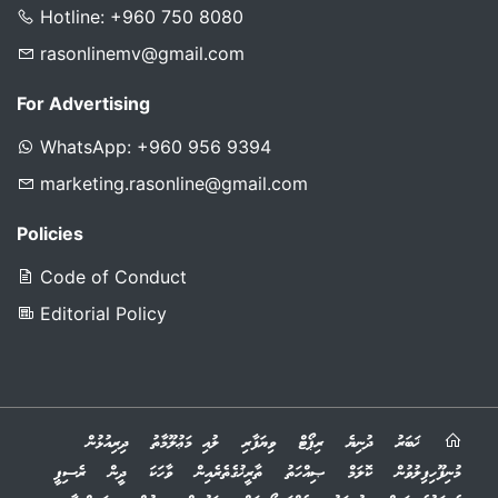
Hotline: +960 750 8080
rasonlinemv@gmail.com
For Advertising
WhatsApp: +960 956 9394
marketing.rasonline@gmail.com
Policies
Code of Conduct
Editorial Policy
ޚަބަރު
ދުނިޔެ
ރިޕޯޓް
ވިޔަފާރި
ލުއި މަޢުލޫމާތު
ދިރިއުޅުން
މުނިފޫހިފިލުވުން
ކޮލަމް
ޞިއްހަތު
ތާރީޚުގެތެރެއިން
ވާހަކަ
ދީން
ރެސިޕީ