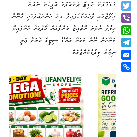
Facebook
ގުޅޭގޮތުން އޮޑިޓާ ޖެނެރަލްގެ އޮފީހުން ނެރުނު
Twitter
ރިޕޯޓުގައި ފާހަގަކޮށްފައިވާ ގިނަ ކަންތައްތަކަކީ ގާނޫނާ
ޚިލާފު ނުވަތަ ނާޖާއިޒު މަންފާއެއް ހޯދުމަށް ކޮށްފައިވާ
Viber
ކަންކަން ނޫން ކަމަށް އައްޑޫ ސިޓީގެ މޭޔަރު ޢަލީ
WhatsApp
ނިޒާރު ވިދާޅުވެއްޖެއެވެ.
Telegram
Email
Copy
Link