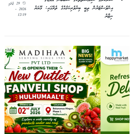
ސަރުކާރުގެ ސިޔާސަތުތަކުގެ ސަބަބުން އައްޑޫގެ
29 ޖުލައި
އިންވެސްޓަރުން ތިބީ ބިރުވެރިކަމެއްގެ ތެރޭގައި: މޭޔަރު
2026 -
12:19
ނިޒާރު
Ad