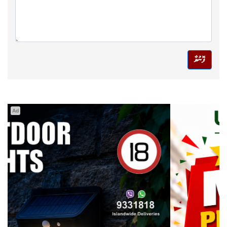
ފޮނުވާ
Ad