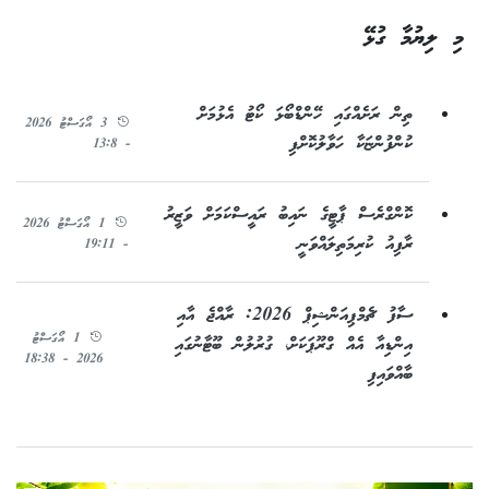
މި ލިޔުމާ ގުޅޭ
ތިން ރަށެއްގައި ހޭންޑްބޯޅަ ކޯޓު އެޅުމަށް
3 އޯގަސްޓު 2026
ކުންފުންޏަކާ ހަވާލުކޮށްފި
- 13:8
ކޮންގްރެސް ޕާޓީގެ ނައިބު ރައީސްކަމަށް ވަޒީރު
1 އޯގަސްޓު 2026
ރާފިއު ކުރިމަތިލައްވަނީ
- 19:11
ސާފު ޗެމްޕިއަންޝިޕް 2026: ރާއްޖެ އާއި
1 އޯގަސްޓު
އިންޑިއާ އެއް ގްރޫޕަކަށް، ގުރުލުން ބޫޓާނުގައި
2026 - 18:38
ބާއްވައިފި