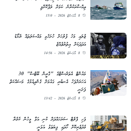
ވިއްސާރަކުރާނެ ކަމަށް ލަފާކޮށްފި
8 އޯގަސްޓު 2026 - 15:0
ޖުލައި މަހު ފުލުހަށް ހުށަހެޅި މައްސަލަތައް ރެކޯޑު
އަދަދަކަށް އިތުރުވެއްޖެ
8 އޯގަސްޓު 2026 - 14:56
މައުންޓް އެވަރެސްޓްގެ "ގްރީން ބޫޓްސް" 30
އަހަރަށްފަހު އެނބުރި ގައުމަށް ގެންދިއުމުގެ މަސައްކަތް
ފަށަނީ
8 އޯގަސްޓު 2026 - 13:42
ފަހި ފްލެޓް ސަރަހައްދަށް ކުނި އަޅާ މީހުން ކެމެރާ
މެދުވެރިކޮށް ހޯދައި ފިޔަވަޅު އަޅަނީ