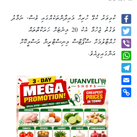
ގަލޮޅު ދަނޑު-
ކުޅިވަރު ކުޅޭ ހުރިހާ މައިދާންތަކެއްގައި ވެސް، ނަމާދު
Facebook
ވަގުތު ޖެހުމާ އެކު 20 މިނެޓަށް ހަރަކާތްތައް
Twitter
ހުއްޓާލުމަށް ސްޕޯޓްސް މިނިސްޓްރީން ރަސްމީކޮށް
އަންގައިފިއެވެ.
Viber
WhatsApp
Telegram
Email
Copy
Link