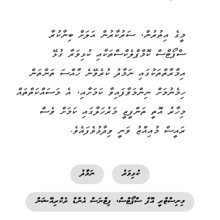
މީގެ އިތުރުން، ސަރުކާރުން އަލަށް ބިނާކުރާ
ސްޕޯޓްސް ކޮމްޕްލެކްސްތަކާއި ކުޅިވަރާ ގުޅޭ
އިމާރާތްތަކުގައި ނަމާދު ކުރެވޭނެ ހާއްސަ ތަންތަން
ހިމެނުމަށް ނިންމަވާފައިވާ ކަމަށާއި، އެ މަސައްކަތްތައް
މިހާރު އޮތީ ތަންފީޒީ މަރުހަލާގައި ކަމަށް ވެސް
ރައީސް މުއިއްޒު ވަނީ ވިދާޅުވެފައެވެ.
ކުޅިވަރު
ނަމާދު
މިނިސްޓްރީ އޮފް ސްޕޯޓްސް، ފިޓްނަސް އެންޑް ރެކްރިއޭޝަން