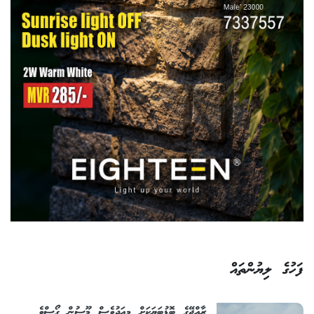
ފަހުގެ ލިޔުންތައް
ރާއްޖޭގެ ބޮޑުބަޔަކަށް މިއަދުވެސް މޫސުން ގޯސްވެ