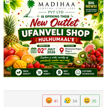
Ad
😡
😥
😃
41
34
35