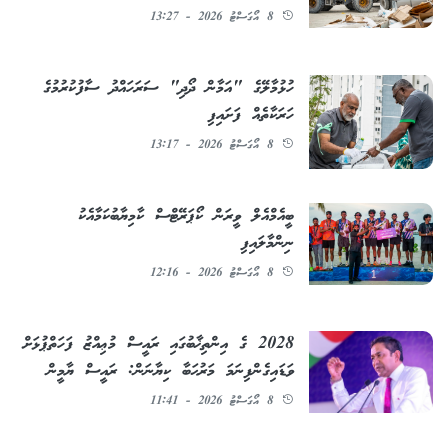
8 އޯގަސްޓު 2026 - 13:27
ހުޅުމާލޭގެ "އަމާން ދޯދި" ސަރަހައްދު ސާފުކުރުމުގެ
ހަރަކާތެއް ފަށައިފި
8 އޯގަސްޓު 2026 - 13:17
ބީއެމްއެލް ވީރަން ކޯޕަރޭޓްސް ކާމިޔާބުކަމާއެކު
ނިންމާލައިފި
8 އޯގަސްޓު 2026 - 12:16
2028 ގެ އިންތިޚާބުގައި ރައީސް މުޢިއްޒު ފަހަތްޕުޅަށް
ވަޑައިގެންފިނަމަ މަރުޙަބާ ކިޔާނަން: ރައީސް ޔާމީން
8 އޯގަސްޓު 2026 - 11:41