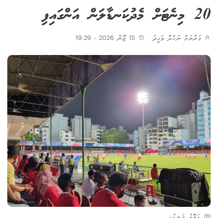
20 މިނެޓަށް މެދުކަނޑާލަން އަންގައިފި
މަރްޔަމް ނަހްދާ ވަޙީދު
15 ޖޫން 2026 - 19:29