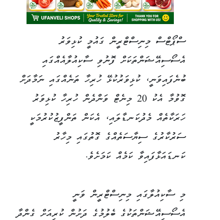
ސްޕޯޓްސް މިނިސްޓްރީން ގައުމީ ކުޅިވަރު
އެސޯސިއޭޝަންތަކަށް ފޮނުވި ސާކިއުލާއެއްގައި
ބުނެފައިވަނީ، ކުޅިވަރުކުޅޭ ހުރިހާ ތަނެއްގައި ނަމާދަށް
ގޮވުމާ އެކު 20 މިނެޓް ވަންދެން ހުރިހާ ކުޅިވަރު
ހަރަކާތެއް މެދުކަނޑާލައި، އެކަން ތަންފީޒުކުރުމަކީ
ސަރުކާރުގެ ސިޔާސަތެއްގެ ގޮތުގައި މިހާރު
ކަނޑައަޅާފައިވާ ކަމެއް ކަމަށެވެ.
މި ސާކިއުލާގައި މިނިސްޓްރީން ވަނީ
އެސޯސިއޭޝަންތަކުގެ ބެލުމުގެ ދަށުން ކުރިއަށް ގެންދާ