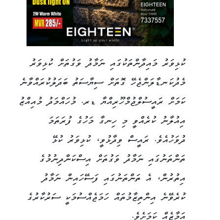
ކުޅިވަރު މައިދާންތަކުގައި ނަމާދު ވަގުތަށް ކުޅިވަރު
މެދުކަނޑާލަންޖެހޭ ގޮތަށް ސިޔާސަތު ބަދަލުކުރައްވާނެ
ކަމަށް ރައީސުލްޖުމްހޫރިއްޔާ ޑރ. މުހައްމަދު މުއިއްޒު
އިއުލާނު ކުރެއްވީ މި ހިނގާ މަހުގެ ފުރަތަމަ
ދުވަހުއެވެ. ރައީސް ވިދާޅުވީ، ކުޅިވަރު ކުޅޭ
ތަންތަނުގައި ނަމާދު ވަގުތަށް އިސްކަންދިނުމުގެ
އިތުރުން، އެ ތަންތަނުގައި ފަސޭހައިން ނަމާދު
ކުރެވޭނެ އިންތިޒާމުތައް ހަމަޖެއްސުމަކީ ސަރުކާރުގެ
އަމާޒެއް ކަމަށެވެ.