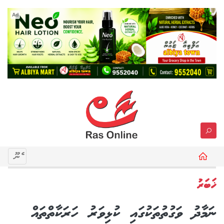
Ad
މެނޫ
ޚަބަރު
ނަމާދު ވަގުތުތަކުގައި ކުޅިވަރު ހަރަކާތްތައް