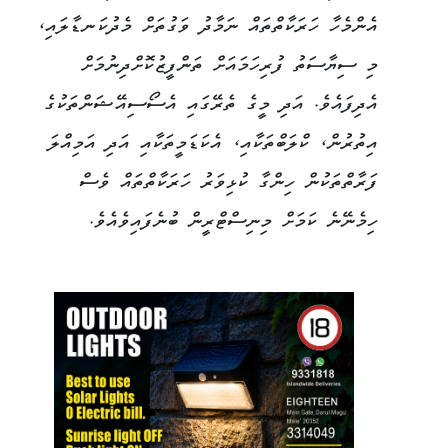
އެންމެހާ ހަރަކާތްތައް ނަމާދު ވަގުތަށް މެދުކަނޑާލައި،
މި ސިޔާސަތު ފުރިހަމައަށް ތަންފީޒުކޮށްދިނުމަށް
އެދިފައެވެ. އަދި މީގެ ތެރޭގައި އެސޯސިއޭޝަންތަކުގެ
އިތުރުން، ކްލަބްތަކާއި، އެކަޑަމީތަކާއި އަދި އަމިއްލަ
ފަރާތްތަކުން ހިންގާ ކުޅިވަރު ހަރަކާތްތައް ވެސް
ހިމެނޭނެ ކަމަށް މިނިސްޓްރީން ބުނެފައިވެއެވެ.