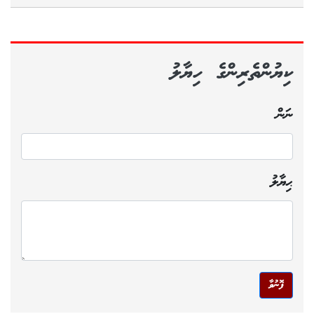
ކިޔުންތެރިންގެ ހިޔާލު
ނަން
ޙިޔާލު
ފޮނުވާ