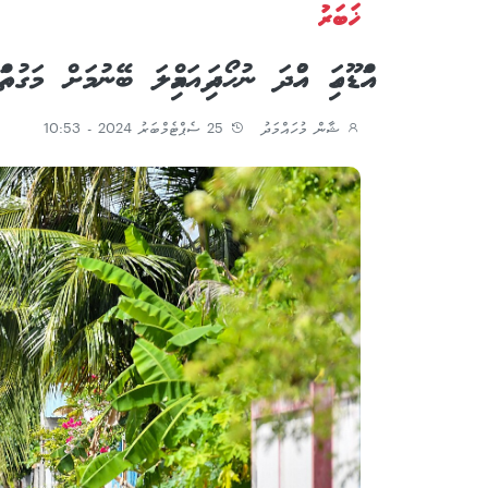
ޚަބަރު
އައްޑޫގައި ހުއްދަ ނުހޯދައި އަމިއްލަ ބޭނުމަށް މ
ޝާން މުހައްމަދު
25 ސެޕްޓެމްބަރު 2024 - 10:53