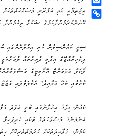
އިޖުތިމާއީ އަދި އުމްރާނީ މަސައްކަތްތަކަށް
Email
ބޭނުންކުރަމުންދާކަމުގެ ޝަކުވާ ލިބެމުންދާ ކަ
Copy
Link
ސިޓީ ކައުންސިލުން ކުރި އިއުލާނެއްގައި ބުނ
ދިވެހިރާއްޖޭގެ އިދާރީ ދާއިރާތައް ލާމަރުކަޒ
ލޯކަލް ގަވަމަންޓް އޮތޯރިޓީގެ މަޝްވަރާއާއެ
ކުރުމާއި ބެހޭ ގަވާއިދު" އެކުލަވާލައި ގެޒެޓްގ
ކައުންސިލްގެ އިއުލާނުގައި ބުނީ އެފަދަ ގަވާއ
އެންމެންގެ މަސްލަހަތަށް ޓަކައި ހެދިފައިވާ ގ
ކަމުން، ގަވާއިދުތަކަށް ހުރުމަތްތެރިކޮށް ހިތު