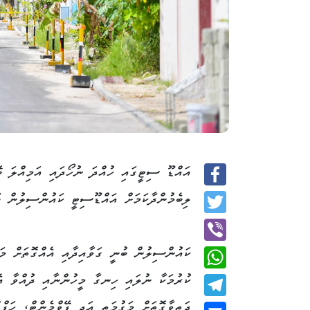
އައްޑޫ ސިޓީގައި ހުއްދަ ނުހޯދައި އަމިއްލަ ބޭ
Facebook
ލިބެމުންދާކަމަށް އައްޑޫސިޓީ ކައުންސިލުން ބު
Twitter
ކައުންސިލުން ބުނީ ގަވާއިދާއި އެއްގޮތަށް މަ
Viber
ކުރުމަކާ ނުލައި ހިނގާ މީހުންނާއި ދުއްވާ އެ
WhatsApp
ދަތިވާގޮތަށް މަގުމަތި އަދި ޕޭވްމެންޓް، ހަފްލ
Telegram