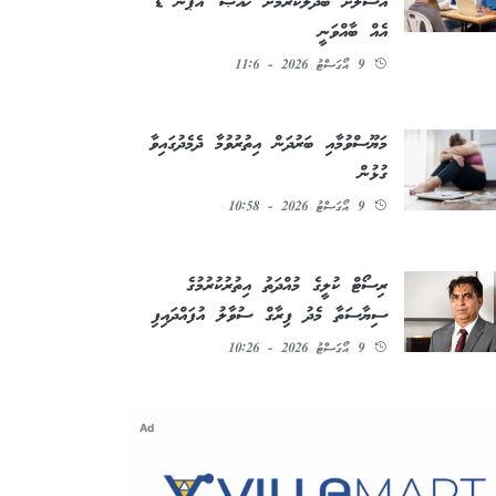
އުސޫލަށް ބަދަލުކުރުމަށް ޚާއްޞަ 'އޯޕަން ޑޭ'
އެއް ބާއްވަނީ
9 އޯގަސްޓު 2026 - 11:6
މަޔޫސްވުމާއި ބަރުދަން އިތުރުވުމާ ދެމެދުގައިވާ
ގުޅުން
9 އޯގަސްޓު 2026 - 10:58
ރިސޯޓް ކުލީގެ މުއްދަތު އިތުރުކުރުމުގެ
ސިޔާސަތާ މެދު ފިރާގް ސުވާލު އުފައްދައިފި
9 އޯގަސްޓު 2026 - 10:26
Ad