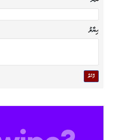
ނަން
ޙިޔާލު
ފޮނުވާ