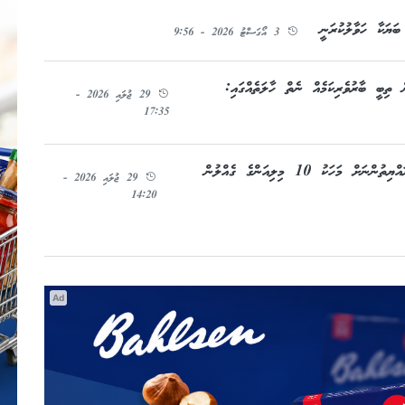
ަޔަކާ ހަވާލުކުރަނީ
3 އޯގަސްޓު 2026 - 9:56
ައްޔިތުން ތިބީ ބާރުވެރިކަމެއް ނެތް ހާލަތެއްގައި:
29 ޖުލައި 2026 -
17:35
ބިންތައް ސަރުކާރުގެ ބެލުމުގެ ދަށަށް ގެންދާތީ އައްޑޫ ރައްޔިތުންނަށް މަހަކު 10 މިލިއަންގެ ގެއްލުން
29 ޖުލައި 2026 -
14:20
Ad