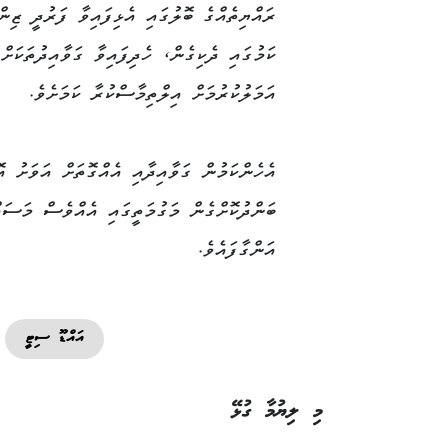
ރައްޔިތެއްގެ ބޮލުގައި އެޅިފައިވާ ފަރުދީ ޒިން
ކަމުގައި ދެކިގެން، ހެދިފައިވާ ގަވާއިދުތަކަށް
އަމަލުކުރުމަށް އިލްތިމާސްކުރާ ކަމަށެވެ.
އެހެންކަމުން ގަވާއިދާއި އެއްގޮތަށް އަވަށު އ
ބަންދުކޮށްގެން މަގުމަތީގައި އެއްވެސް މަސައ
އަންގާފައެވެ.
އައްޑޫ ސިޓީ
މި ލިޔުމާ ގުޅޭ