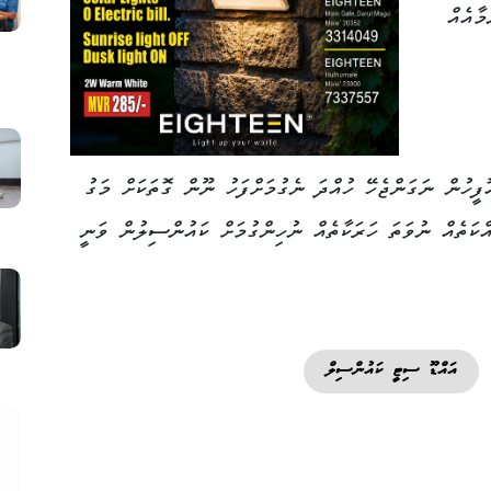
މާއެއް
ޮފީހުން ނަގަންޖެހޭ ހުއްދަ ނެގުމަށްފަހު ނޫން ގޮތަކަށް މަގު
ްކަތެއް ނުވަތަ ހަރަކާތެއް ނުހިންގުމަށް ކައުންސިލުން ވަނީ
އައްޑޫ ސިޓީ ކައުންސިލް