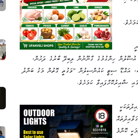
މަށެވެ.
ީ
ީ އުސޫލުން ހިންގުމުގެ ގާނޫނުން ލިބިދޭ ބާރުގެ ދަށުން،
ކު، އައްޑޫ ސިޓީ ކައުންސިލުން "ވަގުތީ ގޮތުން މަގު ބަންދު
ައި ޝާއިރުކޮށްފައިވާ ކަމަށެވެ.
ިދުތަކަކީ
ަވާއިދުތައް
މަކީ ކޮންމެ