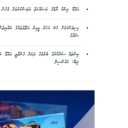
އައްޑޫ ލިންކް ރޯޑްގެ މަސައްކަތް އަވަސްކުރުމަށް އެހެން ބ
މިނިވަންކަމަށް 61 އަހަރު ވީއިރު އަތޮޅުތަކުގެ ރ
ޝުއާއު
ލިބޭ: ކައުންސިލް