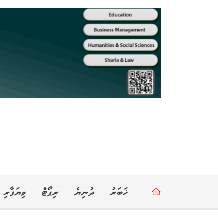
ޚަބަރު
ދުނިޔެ
ރިޕޯޓް
ވިޔަފާރި