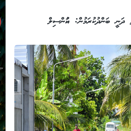
ަގުތައް ދަނީ ބަންދުކުރަމުން: ކައުންސިލް