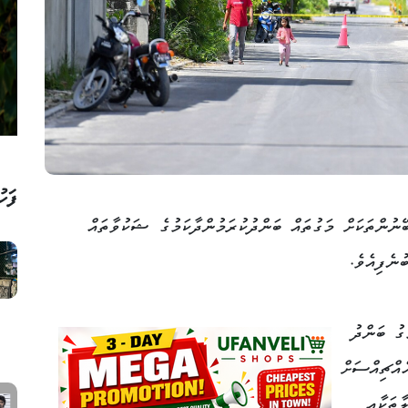
ފަހު
ނުންތަކަށް މަގުތައް ބަންދުކުރަމުންދާކަމުގެ ޝަކުވާތައް
ނެފިއެވެ.
ގު ބަންދު
އްޗިއްސަށް
ާތަކާއި