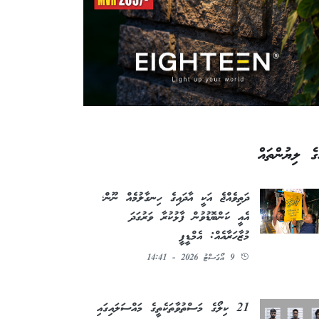
ގެ ލިޔުންތައް
ދަތިވެއްޖެ އަކީ އާދައިގެ ހިނގާލުމެއް ނޫން؛
އެއީ ކަންބޮޑުވުން ފާޅުކުރާ ވަރުގަދަ
މުޒާހަރާއެއް: އެމްޑީޕީ
9 އޯގަސްޓު 2026 - 14:41
21 ކިލޯގެ މަސްތުވާތަކެތީގެ މައްސަލައިގައި