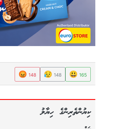
😡
😥
😃
148
148
165
ކިޔުންތެރިންގެ ހިޔާލު