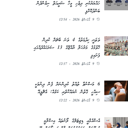
ހައްޔަރުކުރި ދިވެހި މީހާ ޝަރީއަތް ނިމެންދެން
ބަންދުކޮށްފި
9 އޯގަސްޓު 2026 - 12:54
ވަޠަނީ ޚިދުމަތުގެ 4 ވަނަ ބެޗަށް ކުދިން
ހޮވުމުގެ މަރުހަލާ ރާއްޖޭގެ 13 ސަރަޙައްދެއްގައި
ފަށައިފި
9 އޯގަސްޓު 2026 - 12:37
6 މަސްނުވާ ތުއްތު ކުދިންނަށް ފެން ދިނުމަކީ
ސިއްހީ ގޮތުން ނުރައްކާތެރި ކަމެއް: އެޗްޕީއޭ
9 އޯގަސްޓު 2026 - 12:22
އެސްއެމްއީ ޑިޖިޓަލްގެ ލޯނުތައް އިސްލާމީ