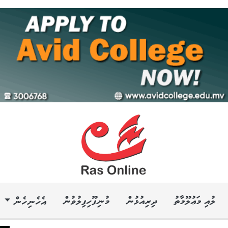
ލުއި މަޢުލޫމާތު
ދިރިއުޅުން
މުނިފޫހިފިލުވުން
އެހެނިހެން