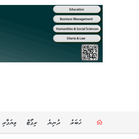
ޚަބަރު
ދުނިޔެ
ރިޕޯޓް
ވިޔަފާރި