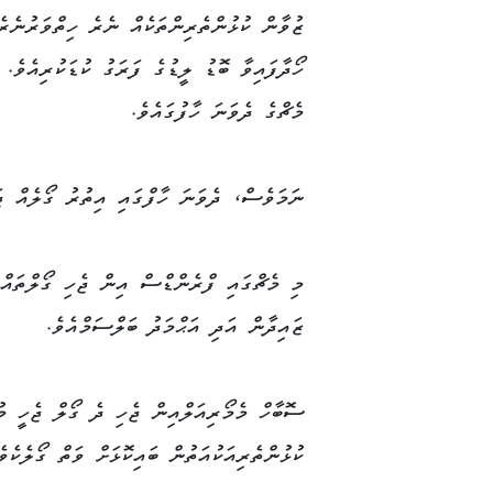
ޒުވާން ކުޅުންތެރިންތަކެއް ނެރެ ހިތްވަރުނެރ
މެޗްގެ ދެވަނަ ހާފުގައެވެ.
ނަމަވެސް، ދެވަނަ ހާފްގައި އިތުރު ގޯލެއް ޖ
މި މެޗްގައި ފްރެންޑްސް އިން ޖެހި ގޯލްތައް
ޒައިދާން އަދި އަޙްމަދު ބަލްސަމްއެވެ.
ސޮބާހް މެމޯރިއަލްއިން ޖެހި ދެ ގޯލް ޖެހީ މު
ކުޅުންތެރިއަކުއަތުން ބައިކޮޅަށް ވަތް ގޯލެކެވެ