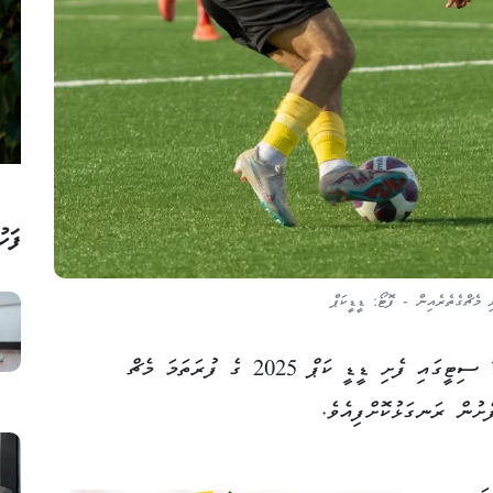
ފަހު
 މެޗްގެތެރެއިން - ފޮޓޯ: ޑީޑީކަޕް
މުޅި ރާއްޖެއަށް ހުޅުވާލައިގެން މިއަދު އައްޑޫ ސިޓީގައި ފެށި ޑީޑީ ކަޕް 2025 ގެ ފުރަތަމަ މެޗް
ެށުން ރަނގަޅުކޮށްފިއެވެ.