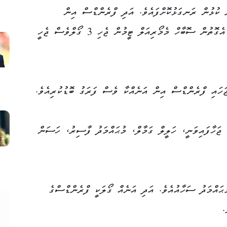
ެ ކުޅުން ރަނގަޅުކޮށްފައެވެ. އަދި ފްރެންޑްސް އިން
ހޯދާފައިވާ ބޮޑު ލީޑުގެ ފަރަގު ކުޑަކުރިއެވެ. އެގޮތުން ސޮބާހް މެމޯރިއަލް ޓީމުން ޖެހި 3 ގޯލްވެސް ޖެހީ
ަހައި ފްރެންޑްސް އިން އަނެއްކާ ވެސް ފަރަގު ބޮޑުކުރިއެވެ.
 ޖަހާފައިވަނީ، ހަލީލް ގަމާލް، މުޙައްމަދު ފާސިރު، ހަސަން
ޙައްމަދު ސަހާއުއެވެ. އަދި އަނެއް ގޯލަކީ ފްރެންޑްސްގެ
.