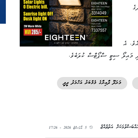
ގެ
ެވެ. އެ
ދި މައިލޯ ސިޓީ ސްޕޯޓްސް ކުލަބެވެ.
މަރަދޫ ދާއިރާގެ މެމްބަރު އަހްމަދު ދީދީ
އްބަސްވުމަކަށް އަތުވެއްޖެ
5 އޯގަސްޓު 2026 - 17:26