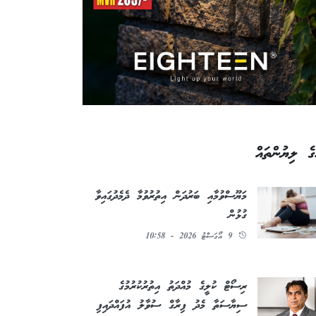
ގެ ލިޔުންތައް
މަޔޫސްވުމާއި ބަރުދަން އިތުރުވުމާ ދެމެދުގައިވާ
ގުޅުން
9 އޯގަސްޓު 2026 - 10:58
ރިސޯޓް ކުލީގެ މުއްދަތު އިތުރުކުރުމުގެ
ސިޔާސަތާ މެދު ފިރާގް ސުވާލު އުފައްދައިފި