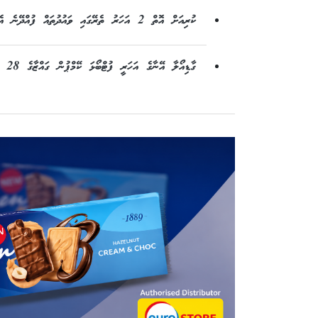
ކުރިއަށް އޮތް 2 އަހަރު ތެރޭގައި ވައުދުތައް ފުއްދޭނެ އެއްވެސް ގޮތެއް ނެތް: ދީދީ
ގާޑިއޯލާ އޭނާގެ އަހަރީ ފުޓްބޯޅަ ކޭމްޕުން ގައްޒާގެ 28 ކުއްޖަކަށް ފުރުސަތު ދީފި