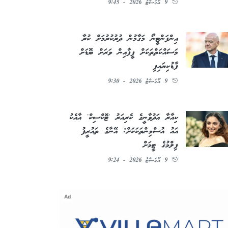
9 އޯގަސްޓު 2026 - 9:45
އިންފަންޓީނޯ މަގާމުން ދުރުކުރުމަށް ކުރާ
މަސައްކަތްތަކަށް ފީފާއިން ވަރަށް ބޮޑަށް
ފާޑުކިޔައިފި
9 އޯގަސްޓު 2026 - 9:30
ކިއާރާ އަދުވާނީގެ ކެރިއަރު 'ޓޮކްސިކް' އާއެކު
އައު އުސްމިންތަކަކަށް: އޭނާގެ ތައުރީފު
ފިލްމުގެ ޓީމަށް
9 އޯގަސްޓު 2026 - 9:24
Ad