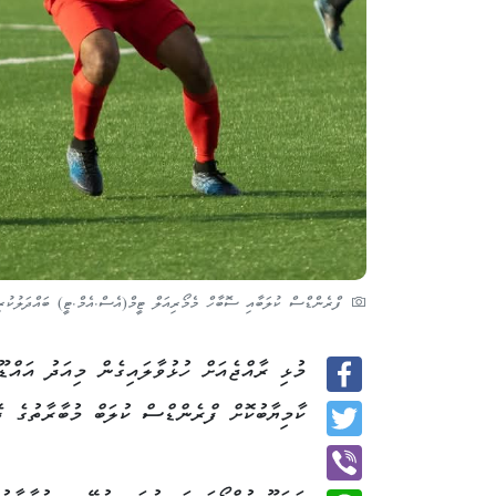
ފްރެންޑްސް ކުލަބާއި ސޮބާހް މެމޯރިއަލް ޓީމް(އެސް.އެމް.ޓީ) ބައްދަލުކުރި
Facebook
ކާމިޔާބުކޮށް ފްރެންޑްސް ކުލަބް މުބާރާތުގެ ފ
Twitter