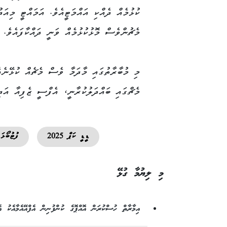
ކުޅުމެއް ދެއްކި އައްމަޓީއެވެ. އަމައްޓީ މިއަދު
މެޗުންވެސް މޮޅުކުޅުމެއް ވަނީ ދައްކާފައެވެ.
މި މުބާރާތުގައި މާދަމާ ވެސް މެޗެއް ކުޅޭނެއ
މެޗްގައި ބައްދަލުކުރާނީ، އެފްސީ ޒެފިއާ އަ
ޑީޑީ ކަޕް 2025
ފުޓުބޯޅަ
މި ލިޔުމާ ގުޅޭ
އިމާރާތް ހުސްކުރަން އޮއްޕޮގެ ކުންފުނިން އެފްއޭއެމާއެކު އެ