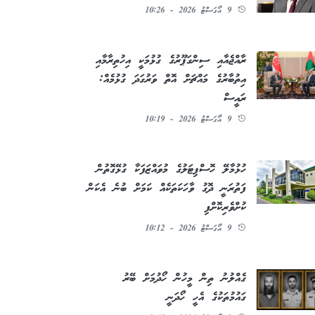
9 އޯގަސްޓު 2026 - 10:26
ރާއްޖެއާއި ސިންގަޕޫރުގެ ގުޅުމަކީ އިހުތިރާމާއި
އިތުބާރުގެ މައްޗަށް އޮތް ވަރުގަދަ ގުޅުމެއް:
ރައީސް
9 އޯގަސްޓު 2026 - 10:19
ހުޅުމާލޭ ހޮސްޕިޓަލުގެ މުވައްޒަފަކާ ގުޅޭގޮތުން
ފަތުރަނީ ދޮގު ވާހަކަތަކެއް ކަމަށް ބުނެ އެކަން
ކުށްވެރިކޮށްފި
9 އޯގަސްޓު 2026 - 10:12
ގެއްލުނު ތިން މީހުން ހޯދުމަށް ބޭރު
ގައުމުތަކުގެ އެހީ ހޯދަނީ