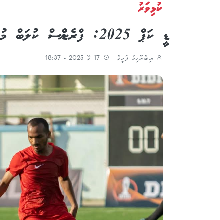
ކުޅިވަރު
ޑީޑީ ކަޕް 2025: ފްރެންޑްސް ކުލަބް މުބާރާތް ފެށީ މޮޅަކުން
އިބްރާހިމް ފަހީމް
17 މޭ 2025 - 18:37