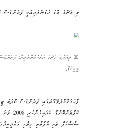
މި މެޗްގެ މޮޅު ކުޅުންތެރިއަކީ ފްރެންޑްސް ކުލަބުގެ ޖާޒީ ނ
ޑީޑީކަޕް
ފާހަގަކޮށްލެވޭގޮތުގައި ފްރެންޑްސް ކްލަބު ޓީމ
ކެޕްޓަންބޭންޑް އަޅައިގެނ
ސާސްކަފް ތަށި އުފުލާލި ދިވެހި ގައުމީޓީމުގައ