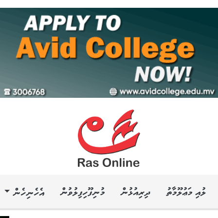
ލުއި މަޢުލޫމާތު
ދިރިއުޅުން
މުނިފޫހިފިލުވުން
އެހެނިހެން