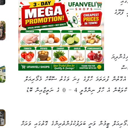
ައި
 ފޭދޫގެ
ގެންދިޔަ
ްސް
 އެގޮތުން ފުރަތަމަ ހާފްގެ ގިނަ ވަގުތު ސޮބާހް މެމޯރިއަލް
ޓީމުގެ ހާފުގައި ބޯޅަ ގެންގުޅެ، ފްރެންޑްސް ކްލަބުން އެ ހާފް ނިންމާލީ 4 – 0 ގެ ނަތީޖާއިން ބޮޑު
ޯރިއަލް ޓީމުން ވަނީ ބަދަލުކުޅުންތެރިންގެ ގޮތުގައި ވަރަށް