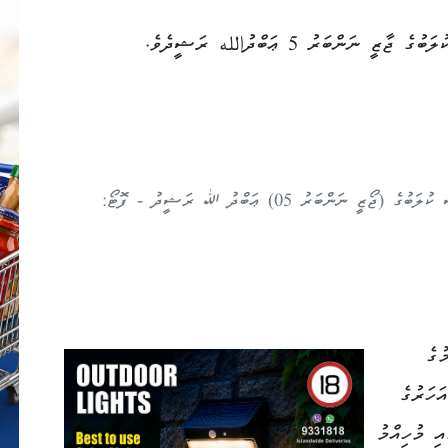
ަންބަރު 5 ޢަބްދުالله ރަޝީދެވެ.
މިއަދުގެ މެޗްގެ މުޅުކުޅުންތެރިޔާ: ފްރެންޑްސް ކުލަބުގެ (ޖޯޒީ ނަންބަރު 05) ޢަބްދު ﷲ ރަޝީދު - ފޮޓޯ:
ުގެ
ްހުރީ 2008 ވަނަ އަހަރުގެ
ި މުހިއްމު