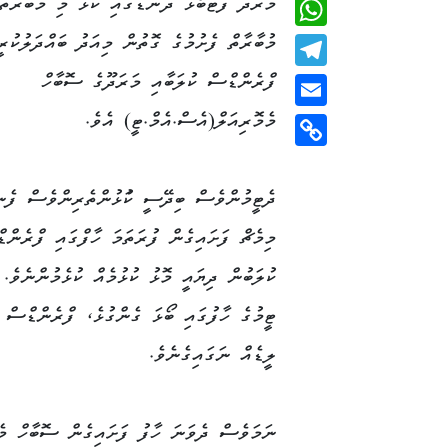
މަރަދޫ ފުޓްބޯޅަ ދަނޑުގައި ކުޅޭ މި މުބާރާތުގ
Viber
މުބާރާތް ފެށުމުގެ ގޮތުން މިއަދު ބައްދަލުކުރީ
WhatsApp
ފްރެންޑްސް ކުލަބާއި މަރަދޫގެ ސޮބާހް
Telegram
މެމޮރިއަލް(އެސް.އެމް.ޓީ) އެވެ.
Email
Copy
Link
ދެޓީމުންވެސް ބިދޭސީ ކުަޅުންތެރިންވެސް ފެނި
މިމެޗް ފަށައިގެން ފުރަތަމަ ހާފްގައި ފްރެންޑ
ކުލަބުން ދިޔައީ މޮޅު ކުޅުމެއް ކުޅެމުންނެވެ.
ލީޑެއް ނަގައިގެނެވެ.
ނަމަވެސް ދެވަނަ ހާފު ފަށައިގެން ސޮބާހް މެމ