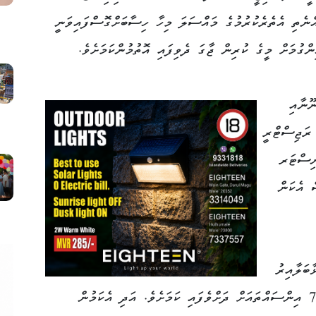
އްނެތި އެތެރެކުރުމުގެ މައްސަލަ މިހާ ހިސާބަށްގޮސްފައިވަނީ
ންގުމަށް މީގެ ކުރިން ޖާގަ ދެވިފައި އޮތުމުންކަމަށެވެ.
ޫނާއި
 ރަޖިސްޓްރީ
ނިސްޓަރ
ް އެކަން
ބަލާއިރު
ވެހިކަލް ރެޖިސްޓްރީ ކުރި އަދަދު ވަނީ 74.6 އިންސައްތައަށް ދަށްވެފައި ކަމަށެވެ. އަދި އެކަމުން