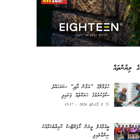
ގެ ލިޔުންތައް
ހުޅުމާލޭގެ "އަމާން ދޯދި" ސަރަހައްދު
ސާފުކުރުމުގެ ހަރަކާތެއް ފަށައިފި
8 އޯގަސްޓު 2026 - 13:17
ބީއެމްއެލް ވީރަން ކޯޕަރޭޓްސް ކާމިޔާބުކަމާއެކު
ނިންމާލައިފި