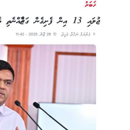
ޚަބަރު
ޖުލައި 13 އިން ފެށިގެން ގަރާޖެއްނެތި ވެހިކަލް އެތެރެނުކުރެވޭނެ: މިނިސްޓަރ
މަރްޔަމް ނަހްދާ ވަޙީދު
26 ޖޫން 2025 - 11:42