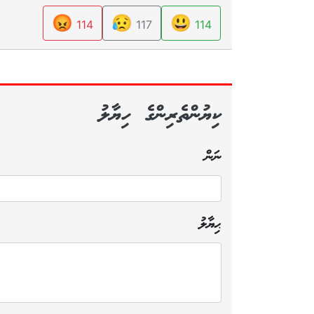
😡
😥
😃
114
117
114
ކިޔުންތެރިންގެ ހިޔާލު
ނަން
ޙިޔާލު