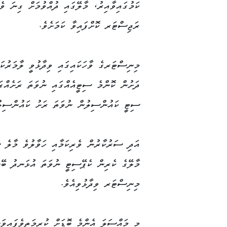
ކަމުގައިވާއިރު، މާލޭގައި ދުއްވުމަށް ގިނަ ވެހ
Copy
Link
ރަޖިސްޓަރ ކޮށްފައިވާ ކަމަށެވެ.
މިނިސްޓަރގެ ވާހަކައިގައި ވިދާޅުވީ ލާމަރުކަ
ދަށުން ކޮންމެ ސިޓީއެއްގައި ނުވަތަ ރަށެއްގަ
ސިޓީ ކައުންސިލުން ނުވަތަ ރަށު ކައުންސިލު
އަދި ސަރުކާރުން ވެރިކަމާއި ހަވާލުވެ މާލެ ސ
މާލޭގެ ކެރިން ކެޕޭސިޓީ ނުވަތަ އުޅަނދު ބޭނ
މިނިސްޓަރ ވިދާޅުވިއެވެ.
މި މައްސަލަ އެންމެ ބޮޑަށް ކުރިމަތިވެފައިވ