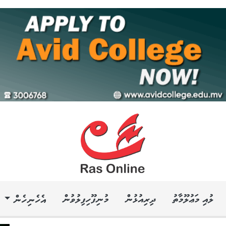
ލުއި މަޢުލޫމާތު
ދިރިއުޅުން
މުނިފޫހިފިލުވުން
އެހެނިހެން