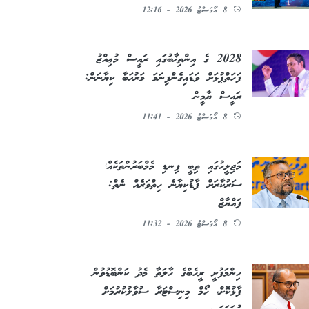
8 އޯގަސްޓު 2026 - 12:16
2028 ގެ އިންތިޚާބުގައި ރައީސް މުޢިއްޒު
ފަހަތްޕުޅަށް ވަޑައިގެންފިނަމަ މަރުޙަބާ ކިޔާނަން:
ރައީސް ޔާމީން
8 އޯގަސްޓު 2026 - 11:41
މަޖިލީހުގައި ތިބީ ފިނޑި މެމްބަރުންތަކެއް؛
ސަރުކާރަށް ފާޑުކިޔާނެ ހިތްވަރެއް ނެތް:
ފައްޔާޒް
8 އޯގަސްޓު 2026 - 11:32
ހިންމަފުށީ ރީހެބްގެ ހާލަތާ މެދު ކަންބޮޑުވުން
ފާޅުކޮށް، ހޯމް މިނިސްޓަރާ ސުވާލުކުރުމަށް