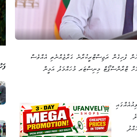
ލައި މަހުގެ 13 ވަނަ ދުވަހުން ފެށިގެން ރަޖިސްޓްރީކުރާނެ ގަރާޖެއްނެތި އެއްވެސް
ފަހު
މަށް ޓްރާންސްޕޯޓް މިނިސްޓަރ މުހައްމަދު އަމީން
އުއެއްގައި
ެ
އްދު