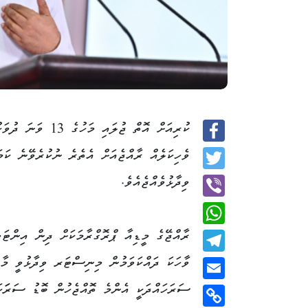
ކުރިއަށް އޮތް ޖު
Facebook
ވެހިކަލެއް ރާއްޖެއަށް އެތެރެ ނުކުރެވޭނެ ކަ
Twitter
ވިދާޅުވެއްޖެއެވެ.
Viber
ރާއްޖޭގެ މީޑިއާ ޕްރޮގްރާމަކަށް ދިން އިންޓަވި
WhatsApp
ވާހަކަ ދައްކަވަމުން މިނިސްޓަރ ވިދާޅުވީ މާލ
Telegram
ސަރަހައްދަކީ އެންމެ ތޮއްޖެހުން ބޮޑު ސަރަަހަ
Email