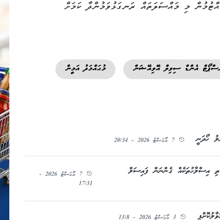
އްޓުމުން މި މައްސަލަތައް ރަނގަޅުވަމުންދާ ކަމަށް
ްސްޕޯޓް އެންޑް ސިވިލް އޭވިއޭޝަން
މުޙައްމަދު އަމީން
ލު ހޯދަނީ
7 އޯގަސްޓު 2026 - 20:34
ތި އިސްލާހުތަކެއް ގެންނަން ފައިސަލް
7 އޯގަސްޓު 2026 -
17:31
ާލުކޮށްފި
3 އޯގަސްޓު 2026 - 13:8