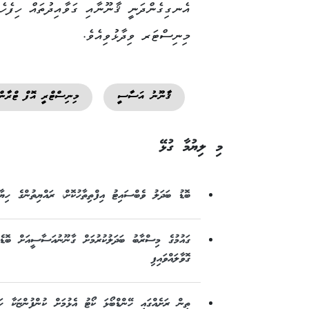
އެނގިގެންދަނީ ޤާނޫނާއި ގަވާއިދުތައް ހިފެހެ
މިނިސްޓަރ ވިދާޅުވިއެވެ.
ޤާނޫނު އަސާސީ
މިނިސްޓްރީ އޮފް ޓްރާނ
މި ލިޔުމާ ގުޅޭ
ބޮޑު ބަދަލު ވެބްސައިޓު އިފްތިތާހުކޮށް، ރައްޔިތުންގެ ހިޔާ
ގައުމުގެ މިސްރާބު ބަދަލުކުރުމަށް ގާނޫނުއަސާސީއަށް ބޮޑެ
ގޮވާލައްވައިފި
ތިން ރަށެއްގައި ހޭންޑްބޯޅަ ކޯޓު އެޅުމަށް ކުންފުންޏަކާ ހަވ