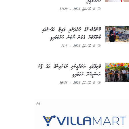
ހުށަހަޅައިފި
8 އޯގަސްޓު 2026 - 11:20
ކޮންގްރެސްގެ ހުއްދަނެތި ވައިޓް ހައުސްގައި
ބޯލްރޫމެއް އެޅުން ކޯޓުން ހުއްޓުވައިފި
8 އޯގަސްޓު 2026 - 11:3
ވެލިދޫގައި ތަރައްޤީކުރި ކުޑަކުދިންގެ އައު ޕާކު
ރަސްމީކޮށް ހުޅުވައިފި
8 އޯގަސްޓު 2026 - 10:53
Ad