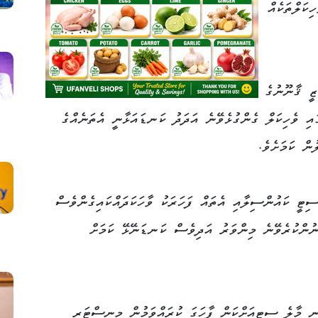
ިކަލްތަކެއް
ޒީ ޤާނޫނުގެ
އި ވެހިކަލް ގެންގުޅެވޭނެ އަދަދު ކަނޑައަޅާނީ އެތަނެއްގެ
ން ކަމަށެވެ.
ިޓީ ކައުންސިލާއި އެތައް ފަހަރަކު ވާހަކަދައްކައިގެންވެސް
ުންކުރެވޭނެ މިންވަރު އަދިވެސް ކަނޑަނޭޅޭ ކަމަށް
ަނީ މާލެ ސިޓީއަށްކަން ފާހަގަ ކުރައްވަމުން މިނިސްޓަރ