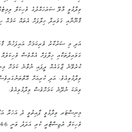
ވިދާޅުވީ މާލޭ ސަރަހައްދުގެ ވެހިކަލް ލިމިޓެ
ޤާނޫނާއި ގަވައިދާ ޚިލާފަށް އެތައް ކަމެއް ހި
އަދި މި ސަރުކާރު ވެރިކަމަށް އައިފަހުން ޤާނ
ގަވައިދުތަކާއި ޚިލާފަށް އެއްވެސް ވެހިކަލެއް
ކުރެވޭނެ ޖާގައެއް ދީފައި ނުވާނެ ކަމަށް މި
ވިދާޅުވިއެވެ. އަދި ކުރިއަށް އޮތްތަނުގައިވެސ
ވިޔަކަ ނުދޭނެ ކަމަށްވެސް ވިދާޅުވިއެވެ.
މިނިސްޓަރ ވިދާޅުވީ ފާއިތުވީ ދެ އަހަރާ އަޅާ