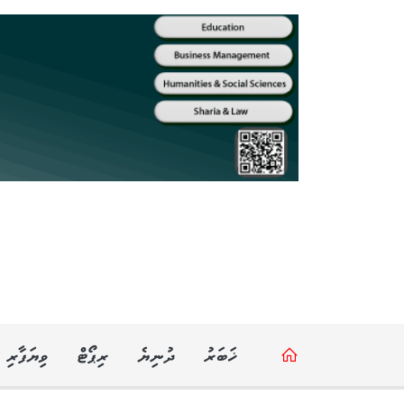
ޚަބަރު
ދުނިޔެ
ރިޕޯޓް
ވިޔަފާރި