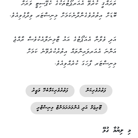
ތަރައްޤީ ކުރެވޭ އެއަރޕޯޓުތަކުގެ ކެޕޭސިޓީ ވަރަށް
ބޮޑަށް އިތުރުވެގެންދާނެކަމަށް މިނިސްޓަރ ވިދާޅުވިއެވެ.
އަދި ވެލާނާ އެއަޕޯޓުގެ އައު ޓާމިނަލާއެކުވެސް ރާއްޖެ
އަންނަ އެއަރލައިންތައް އިތުރުކުރެވޭނެ ކަމަށް
މިނިސްޓަރ ފާހަގަ ކުރެއްވިއެވެ.
ފަތުރުވެރިކަން
ފަތުރުވެރިކަމާބެހޭ ވަޒީރު
ޓޫރިޒަމް އަދި އެންވަޔަރަމަންޓް މިނިސްޓްރީ
މި ލިޔުމާ ގުޅޭ