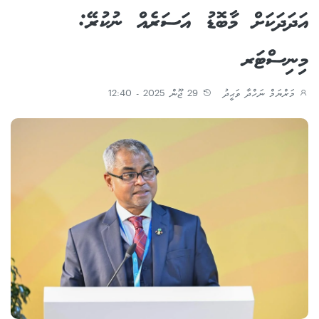
އަދަދަކަށް މާބޮޑު އަސަރެއް ނުކުރޭ:
މިނިސްޓަރ
މަރްޔަމް ނަހްދާ ވަޙީދު
29 ޖޫން 2025 - 12:40