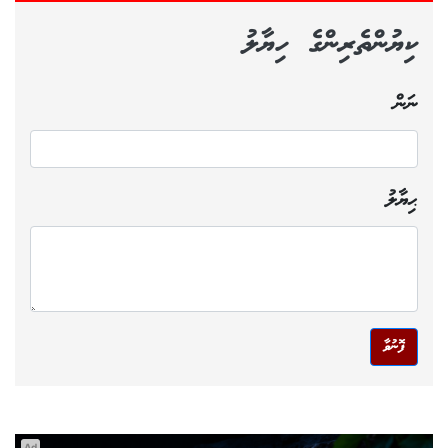
ކިޔުންތެރިންގެ ހިޔާލު
ނަން
ޙިޔާލު
ފޮނުވާ
Ad