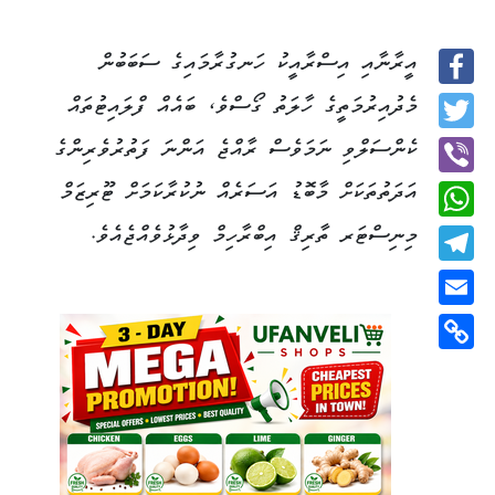
އީރާނާއި އިސްރާއީކު ހަނގުރާމައިގެ ސަބަބުން
Facebook
މެދުއިރުމަތީގެ ހާލަތު ގޯސްވެ، ބައެއް ފްލައިޓުތައް
Twitter
ކެންސަލްވި ނަމަވެސް ރާއްޖެ އަންނަ ފަތުރުވެރިންގެ
އަދަތުތަކަށް މާބޮޑު އަސަރެއް ނުކުރާކަމަށް ޓޫރިޒަމް
Viber
މިނިސްޓަރ ތާރިޤް އިބްރާހިމް ވިދާޅުވެއްޖެއެވެ.
WhatsApp
Telegram
Email
Copy
Link