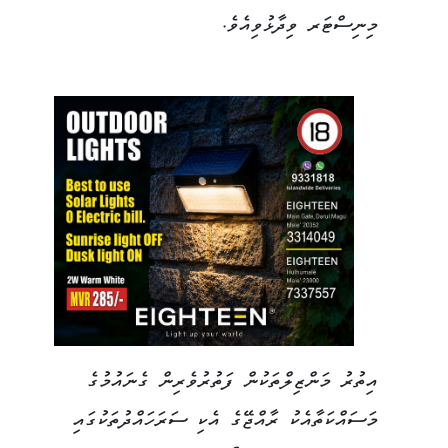
މިނިސްޓަރ ވިދާޅުވިއެވެ.
އިތުރު މަންޒިލްތަކުން ފަތުރުވެރިން ގެނައުމުގެ
މަސައްކަތާއެކު ރާއްޖޭގެ އެކި ސަރަހައްދުތަކުގައި