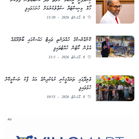
ހިންމަފުށީ ރީހެބްގެ ހާލަތާ މެދު ކަންބޮޑުވުން ފާޅުކޮށް،
ހޯމް މިނިސްޓަރާ ސުވާލުކުރުމަށް ހުށަހަޅައިފި
8 އޯގަސްޓު 2026 - 11:20
ކޮންގްރެސްގެ ހުއްދަނެތި ވައިޓް ހައުސްގައި ބޯލްރޫމެއް
އެޅުން ކޯޓުން ހުއްޓުވައިފި
8 އޯގަސްޓު 2026 - 11:3
ވެލިދޫގައި ތަރައްޤީކުރި ކުޑަކުދިންގެ އައު ޕާކު ރަސްމީކޮށް
ހުޅުވައިފި
8 އޯގަސްޓު 2026 - 10:53
Ad