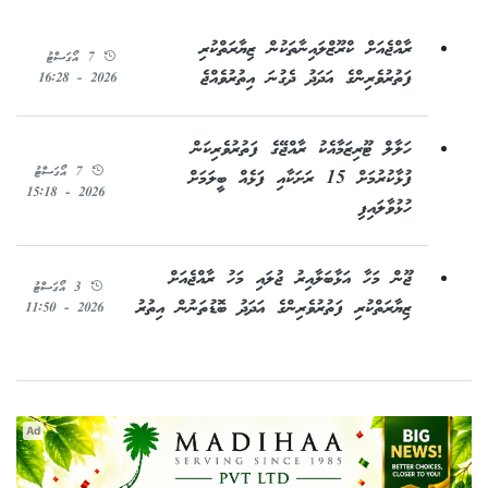
ރާއްޖެއަށް ކްރޫޒްލައިނާތަކުން ޒިޔާރަތްކުރި
7 އޯގަސްޓު
ފަތުރުވެރިންގެ އަދަދު ދެގުނަ އިތުރުވެއްޖެ
2026 - 16:28
ހަލާލް ޓޫރިޒަމާއެކު ރާއްޖޭގެ ފަތުރުވެރިކަން
7 އޯގަސްޓު
ފުޅާކުރުމަށް 15 ރަށަކާއި ފަޅެއް ބީލަމަށް
2026 - 15:18
ހުޅުވާލައިފި
ޖޫން މަހާ އަޅާބަލާއިރު ޖުލައި މަހު ރާއްޖެއަށް
3 އޯގަސްޓު
ޒިޔާރަތްކުރި ފަތުރުވެރިންގެ އަދަދު ބޮޑުތަނުން އިތުރު
2026 - 11:50
Ad