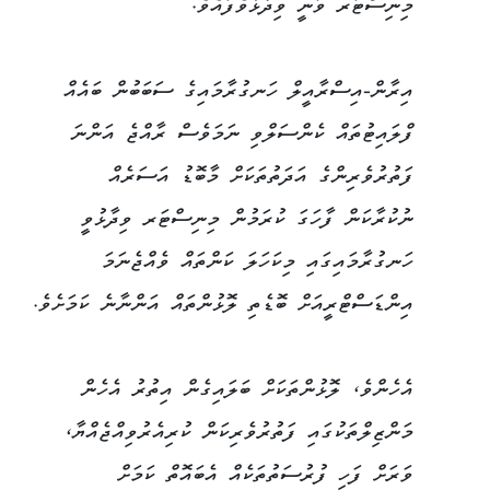
މިނިސްޓަރ ވަނީ ވިދާޅުވެފައެވެ.
އިރާން-އިސްރާއީލް ހަނގުރާމައިގެ ސަބަބުން ބައެއް
ފްލައިޓުތައް ކެންސަލްވި ނަމަވެސް ރާއްޖެ އަންނަ
ފަތުރުވެރިންގެ އަދަތުތަކަށް މާބޮޑު އަސަރެއް
ނުކުރާކަން ފާހަގަ ކުރަމުން މިނިސްޓަރ ވިދާޅުވީ
ހަނގުރާމައިގައި މިކަހަލަ ކަންތައް ވެއްޖެނަމަ
އިންޑަސްޓްރީއަށް ބޮޑެތި ލޮޅުންތައް އަންނާނެ ކަމަށެވެ.
އެހެންވެ، ލޮޅުންތަކަށް ބަލައިގެން އިތުރު އެހެން
މަންޒިލްތަކުގައި ފަތުރުވެރިކަން ކުރިއެރުވިއްޖެއްޔާ،
ވަރަށް ފަހި ފުރުސަތުތަކެއް އެބައޮތް ކަމަށް