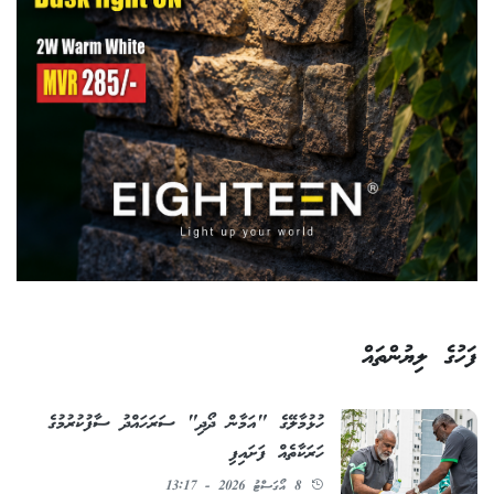
ފަހުގެ ލިޔުންތައް
ހުޅުމާލޭގެ "އަމާން ދޯދި" ސަރަހައްދު ސާފުކުރުމުގެ
ހަރަކާތެއް ފަށައިފި
8 އޯގަސްޓު 2026 - 13:17