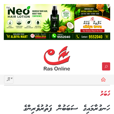
Ad
މެނޫ
ޚަބަރު
ހަނގުރާމައިގެ ސަބަބުން ފަތުރުވެރިންގެ