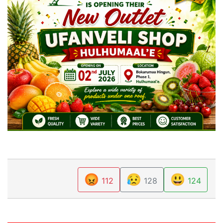
😡
😥
😃
112
128
124