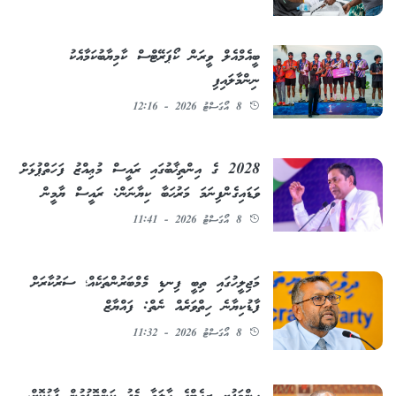
ބީއެމްއެލް ވީރަން ކޯޕަރޭޓްސް ކާމިޔާބުކަމާއެކު
ނިންމާލައިފި
8 އޯގަސްޓު 2026 - 12:16
2028 ގެ އިންތިޚާބުގައި ރައީސް މުޢިއްޒު ފަހަތްޕުޅަށް
ވަޑައިގެންފިނަމަ މަރުޙަބާ ކިޔާނަން: ރައީސް ޔާމީން
8 އޯގަސްޓު 2026 - 11:41
މަޖިލީހުގައި ތިބީ ފިނޑި މެމްބަރުންތަކެއް؛ ސަރުކާރަށް
ފާޑުކިޔާނެ ހިތްވަރެއް ނެތް: ފައްޔާޒް
8 އޯގަސްޓު 2026 - 11:32