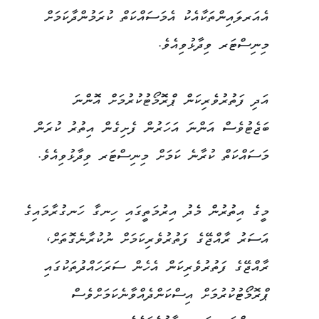
އެއަރލައިންތަކާއެކު އެމަސައްކަތް ކުރަމުންދާކަމަށް
މިނިސްޓަރ ވިދާޅުވިއެވެ.
އަދި ފަތުރުވެރިކަން ޕްރޮމޯޓުކުރުމަށް އޮންނަ
ބަޖެޓުވެސް އަންނަ އަހަރުން ފެށިގެން އިތުރު ކުރަން
މަސައްކަތް ކުރާނެ ކަމަށް މިނިސްޓަރ ވިދާޅުވިއެވެ.
މީގެ އިތުރުން މެދު އިރުމަތީގައި ހިނގާ ހަނގުރާމައިގެ
އަސަރު ރާއްޖޭގެ ފަތުރުވެރިކަމަށް ނުކުރާނެގޮތަށް،
ރާއްޖޭގެ ފަތުރުވެރިކަން އެހެން ސަރަހައްދުތަކުގައި
ޕްރޮމޯޓުކުރުމަށް އިސްކަންދެއްވާނެކަމަށްވެސް