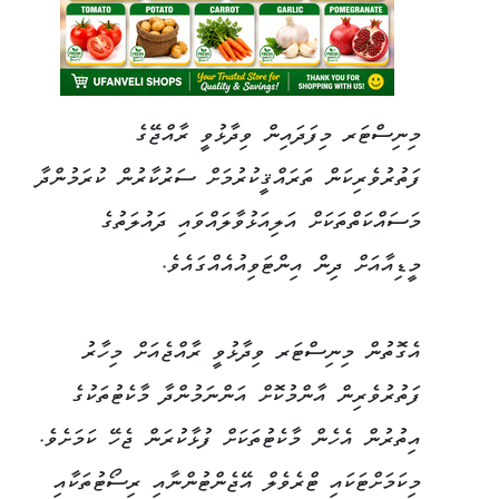
މިނިސްޓަރ މިފަދައިން ވިދާޅުވީ ރާއްޖޭގެ
ފަތުރުވެރިކަން ތަރައްޤީކުރުމަށް ސަރުކާރުން ކުރަމުންދާ
މަސައްކަތްތަކަށް އަލިއަޅުވާލައްވައި ދައުލަތުގެ
މީޑިއާއަށް ދިން އިންޓަވިއުއެއްގައެވެ.
އެގޮތުން މިނިސްޓަރ ވިދާޅުވީ ރާއްޖެއަށް މިހާރު
ފަތުރުވެރިން އާންމުކޮށް އަންނަމުންދާ މާކެޓުތަކުގެ
އިތުރުން އެހެން މާކެޓުތަކަށް ފުޅާކުރަން ޖެހޭ ކަމަށެވެ.
މިކަމަށްޓަކައި ޓްރެވެލް އޭޖެންޓުންނާއި ރިސޯޓުތަކާއި