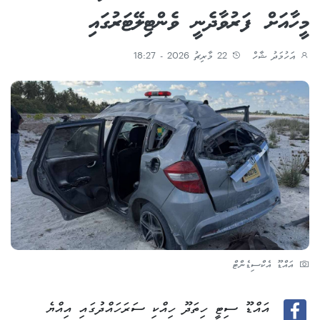
މީހާއަށް ފަރުވާދެނީ ވެންޓިލޭޓަރުގައި
އަހުމަދު ޝާހް
22 މާރިޗު 2026 - 18:27
އައްޑޫ އެކްސިޑެންޓް
އައްޑޫ ސިޓީ ހިތަދޫ ހިއްކި ސަރަހައްދުގައި އިއްޔެ