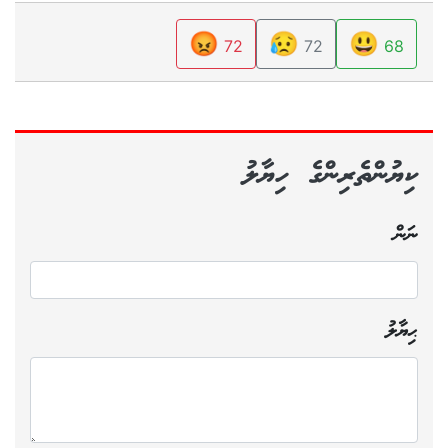
😡
😥
😃
72
72
68
ކިޔުންތެރިންގެ ހިޔާލު
ނަން
ޙިޔާލު