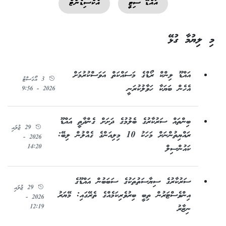
އައްޑޫ ސިޓީ
އެކްސިޑެންޓް
މި ލިޔުމާ ގުޅޭ
އައްޑޫ ލިންކް ރޯޑްގެ މަސައްކަތް އަވަސްކުރުމަށް
3 އޯގަސްޓު
އެހެން ބަޔަކާ ހަވާލުކުރަނީ
2026 - 9:56
ބިންތައް ސަރުކާރުގެ ބެލުމުގެ ދަށަށް ގެންދާތީ އައްޑޫ
29 ޖުލައި
ރައްޔިތުންނަށް މަހަކު 10 މިލިއަންގެ ގެއްލުން ލިބޭ:
2026 -
14:20
ކައުންސިލް
ސަރުކާރުގެ ސިޔާސަތުތަކުގެ ސަބަބުން އައްޑޫގެ
29 ޖުލައި
އިންވެސްޓަރުން ތިބީ ބިރުވެރިކަމެއްގެ ތެރޭގައި: މޭޔަރު
2026 -
12:19
ނިޒާރު