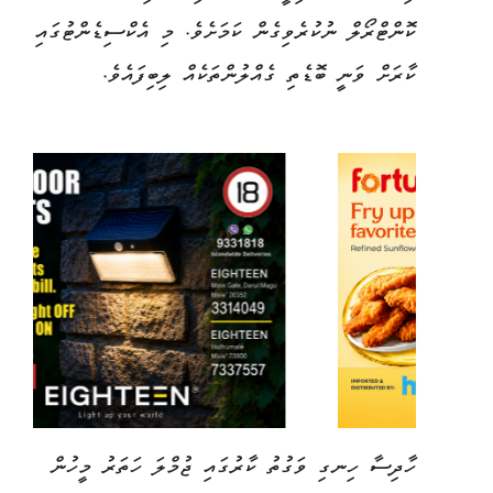
ކޮންޓްރޯލް ނުކުރެވިގެން ކަމަށެވެ. މި އެކްސިޑެންޓުގައި
ކާރަށް ވަނީ ބޮޑެތި ގެއްލުންތަކެއް ލިބިފައެވެ.
ހާދިސާ ހިނގި ވަގުތު ކާރުގައި ޖުމްލަ ހަތަރު މީހުން