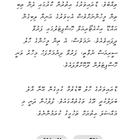
ތިއްބެވެ. ޑްރައިވަރުގެ އިތުރުން ކާރުގައި ދެން ތިބި
ތިން މީހުންނަށްވެސް އެކިވަރުގެ އަނިޔާ ލިބިގެން
އައްޑޫ އިކުއެޓޯރިއަލް ހޮސްޕިޓަލުގައި ފަރުވާ
ދީފައިވެއެވެ. ނަމަވެސް، އެ ތިން މީހުންގެ ހާލު
ސީރިއަސް ނުވާތީ، ފަރުވާ ދިނުމަށްފަހު މިހާރު ވަނީ
ހޮސްޕިޓަލުން ދޫކޮށްލާފައެވެ.
ޑްރައިވަރުގެ ހާލު ބޮޑުވުމާ ގުޅިގެން އޭނާ މާލެ
ބަދަލުކުރީ ރޭގެ ވަގުތެއްގައެވެ. ފުލުހުން ދަނީ މި
މައްސަލަ އިތުރަށް ތަހުގީގު ކުރަމުންނެވެ.