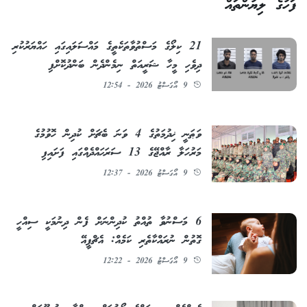
ފަހުގެ ލިޔުންތައް
21 ކިލޯގެ މަސްތުވާތަކެތީގެ މައްސަލައިގައި ހައްޔަރުކުރި
ދިވެހި މީހާ ޝަރީއަތް ނިމެންދެން ބަންދުކޮށްފި
9 އޯގަސްޓު 2026 - 12:54
ވަޠަނީ ޚިދުމަތުގެ 4 ވަނަ ބެޗަށް ކުދިން ހޮވުމުގެ
މަރުހަލާ ރާއްޖޭގެ 13 ސަރަޙައްދެއްގައި ފަށައިފި
9 އޯގަސްޓު 2026 - 12:37
6 މަސްނުވާ ތުއްތު ކުދިންނަށް ފެން ދިނުމަކީ ސިއްހީ
ގޮތުން ނުރައްކާތެރި ކަމެއް: އެޗްޕީއޭ
9 އޯގަސްޓު 2026 - 12:22