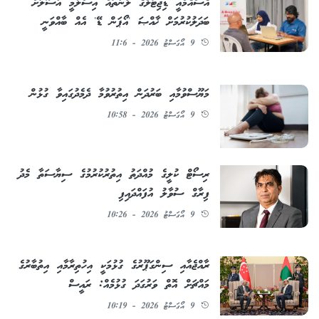
އެސްއެމްއީ ޑިޖިޓަލްގެ ލޯނުތައް އިސްލާމީ އުސޫލަށް
ބަދަލުކުރުމަށް ޚާއްޞަ 'އޯޕަން ޑޭ' އެއް ބާއްވަނީ
9 އޯގަސްޓު 2026 - 11:6
މަޔޫސްވުމާއި ބަރުދަން އިތުރުވުމާ ދެމެދުގައިވާ ގުޅުން
9 އޯގަސްޓު 2026 - 10:58
ރިސޯޓް ކުލީގެ މުއްދަތު އިތުރުކުރުމުގެ ސިޔާސަތާ މެދު
ފިރާގް ސުވާލު އުފައްދައިފި
9 އޯގަސްޓު 2026 - 10:26
ރާއްޖެއާއި ސިންގަޕޫރުގެ ގުޅުމަކީ އިހުތިރާމާއި އިތުބާރުގެ
މައްޗަށް އޮތް ވަރުގަދަ ގުޅުމެއް: ރައީސް
9 އޯގަސްޓު 2026 - 10:19