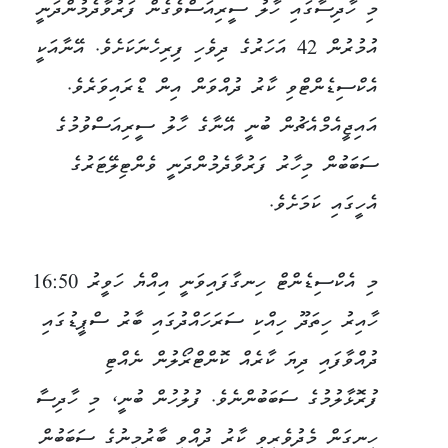
މި ހާދިސާގައި ހާލު ސީރިއަސްވެގެން ފަރުވާދެމުންދަނީ
އުމުރުން 42 އަހަރުގެ ދިވެހި ފިރިހެނަކަށެވެ. އޭނާއަކީ
އެކްސިޑެންޓްވި ކާރު ދުއްވަން އިން ޑްރައިވަރެވެ.
އައިޖީއެމްއެޗުން ބުނީ އޭނާގެ ހާލު ސީރިއަސްވުމުގެ
ސަބަބުން މިހާރު ފަރުވާދެމުންދަނީ ވެންޓިލޭޓަރުގެ
އެހީގައި ކަމަށެވެ.
މި އެކްސިޑެންޓް ހިނގާފައިވަނީ އިއްޔެ ހަވީރު 16:50
ހާއިރު ހިތަދޫ ހިއްކި ސަރަހައްދުގައި ބާރު ސްޕީޑުގައި
ދުއްވާފައި ދިޔަ ކާރެއް ކޮންޓްރޯލުން ނެއްޓި
ފުރޮޅާލުމުގެ ސަބަބުންނެވެ. ފުލުހުން ބުނީ، މި ހާދިސާ
ހިނގަން މެދުވެރިވީ ކާރު ދުއްވި ބާރުމިނުގެ ސަބަބުން