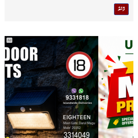
ފޮނުވާ
Ad