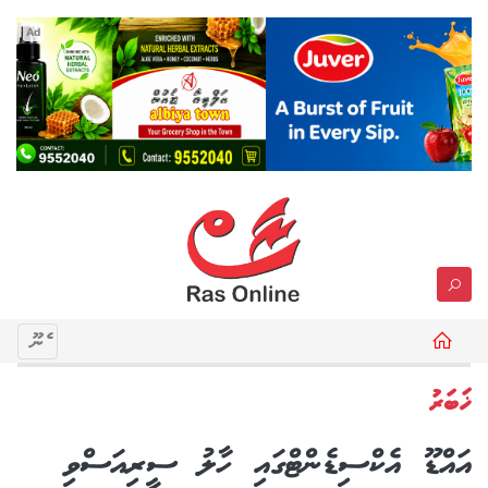
Ad
މެނޫ
ޚަބަރު
އައްޑޫ އެކްސިޑެންޓްގައި ހާލު ސީރިއަސްވި