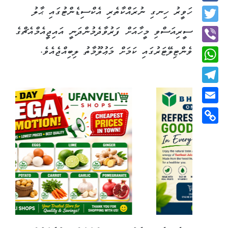
Facebook
ހަވީރު ހިނގި ނުރައްކާތެރި އެކްސިޑެންޓުގައި ޙާލު
Twitter
ސީރިއަސްވި މީހާއަށް ފަރުވާދެމުންދަނީ އައިޖީއެމްއެޗްގެ
ވެންޓިލޭޓަރުގައި ކަމަށް މަޢުލޫމާތު ލިބިއްޖެއެވެ.
Viber
WhatsApp
Telegram
Email
Copy
Link