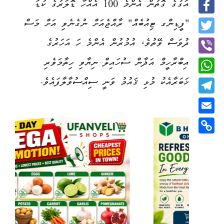
އަގުގެ ގޮތުން އެންމެ 100 އެއްހާ ޑޮލަރުގެ ކުޑަ
Facebook
"ފީޑިންގ ޓިއުބެއް" ރާއްޖެއަށް ނުގެނެވި އަށް މަސް
Twitter
ދުވަސް ވޭތުވެ، އުމުރުން އެންމެ ހަ އަހަރުގެ
އިބްރާހީމް އަޛާން ސުހައިލް ނިޔާވި ހިތާމަވެރި
Viber
ޚަބަރާއެކު މުޅި ޤައުމު ވަނީ ސިއްސުވާލާފައެވެ.
WhatsApp
Telegram
Email
Copy
Link