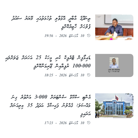
ތިނަދޫގެ އާބާދީ އޮޅުވާލި ތުހުމަތުގައި މޭޔަރު ސައުދު
ފުލުހަށް ހާޒިރުކޮށްފި
10 އޯގަސްޓު 2026 - 19:56
ޑައިމޯފިން ޓްރެފިކް ކުރި މީހަކު 25 އަހަރަށް ޖަލަށްލައި
100,000 ރުފިޔާއިން ޖޫރިމަނާކޮށްފި
10 އޯގަސްޓު 2026 - 18:25
އެންޓި ސްކޭމް ސެންޓަރަށް 3,000 އަށްވުރެ ގިނަ
މައްސަލަ: ގެއްލުނު ފައިސާގެ އަދަދު 35 މިލިއަނަށް
އަރައިފި
10 އޯގަސްޓު 2026 - 17:23