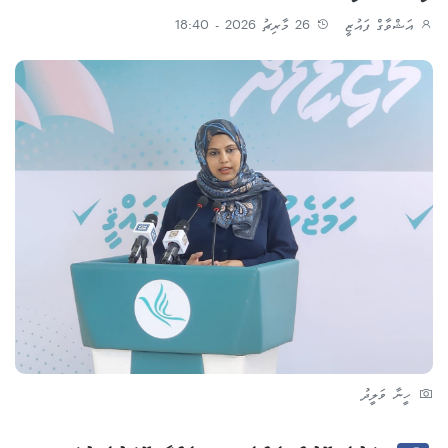
އަޝްވާގް ފައުޒީ
26 މާރިޗު 2026 - 18:40
ހީނާ ވަލީދު