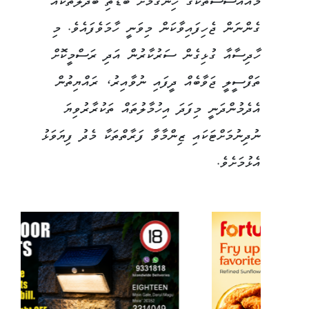
މުއައްސަސާތަކުގެ ހިންގުމަށް ބޮޑެތި ބަދަލުތަކެއް
ގެންނަން ޖެހިފައިވާކަން މިވަނީ ހާމަވެފައެވެ. މި
ހާދިސާއާ ގުޅިގެން ސަރުކާރުން އަދި ރަސްމީކޮށް
ތަފްސީލީ ޖަވާބެއް ދީފައި ނުވާއިރު، ރައްޔިތުން
އެދެމުންދަނީ މިފަދަ އިހުމާލުތައް ތަކުރާރުވިޔަ
ނުދިނުމަށްޓަކައި ޒިންމާވާ ފަރާތްތަކާ މެދު ފިޔަވަޅު
އެޅުމަށެވެ.