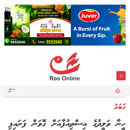
Ad
މެނޫ
ޚަބަރު
ހީނާ ވަލީދުގެ އިސްތިއުފާއަށް ގޮވަން ފަށައިފި