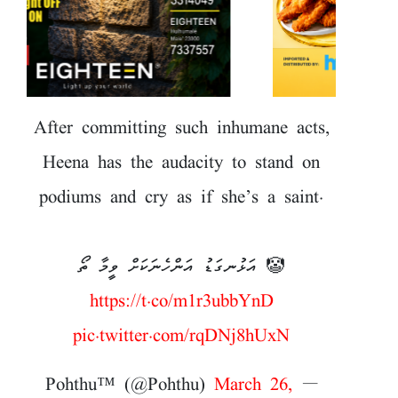
After committing such inhumane acts,
Heena has the audacity to stand on
podiums and cry as if she’s a saint.
އަޅުނގަޑު އަންހެނަކަށް ވީމާ ތޯ 🤡
https://t.co/m1r3ubbYnD
pic.twitter.com/rqDNj8hUxN
March 26,
— Pohthu™ (@Pohthu)