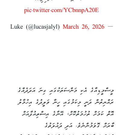
pic.twitter.com/YCbnnpA20E
March 26, 2026
— Luke (@lucasjalyl)
މީސްމީޑިއާގެ އެކި މަންސަތަކުގައި ގިނަ އަދަދެއްގެ
ރައްޔިތުން ދަނީ މިކަމުގައި ހީނާ ވަލީދުގެ އިހުމާލު
އޮތް ކަމަށް ތުހުމަތުކޮށް، އޭނާގެ އިސްތިއުފާއަށް
ބާރަށް ގޮވަމުންނެވެ. އަދި ދައުލަތުގެ