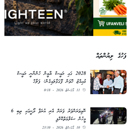
ފަހުގެ ލިޔުންތައް
2028 ގައި ރައީސް ޔާމީން ހުންނާނީ ރައީސް
މުއިއްޒު ހޮވަން ފޫގަޅާލައިގެން: ފަލާހް
11 އޯގަސްޓު 2026 - 0:18
ނޮޅިވަރަންފަރު ފަރަށް އެރި އުރަފާ ދޯނީގައި ތިބި 6
މީހުން ސަލާމަތްކޮށްފި
10 އޯގަސްޓު 2026 - 23:30