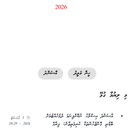
2026
ހީނާ ވަލީދު
އާސަންދަ
މި ލިޔުމާ ގުޅޭ
އާސަންދަ އިސްލާހު ނުކޮށްފިނަމަ ދެމެހެއްޓުމަށް
5 އޯގަސްޓު
ބޮޑެތި ގޮންޖެހުންތަކާ ކުރިމަތިވާނެ: ފިރާގް
2026 - 10:29