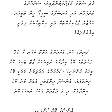
މެދު ސުވާލު އުފައްދަމުންދާއިރު، ސަރުކާރުގެ
ތަރުޖަމާނު އަދި އެންސްޕާގެ ސީއީއޯ ހީނާ ވަލީދަށް
އަމާޒުވާ ފާޑުކިޔުންތައް ވަނީ އިންތިހާއަށް މިވަނީ
އިތުރުވެފައެވެ.
ދުނިޔޭގެ ކޮން ގައުމެއްގަ ހެލްތް ކެއާރ އާ ގުޅޭ
ދައުލަތުގެ ބޮޑު އިދާރާގެ ވެރިޔަކަށް ޕާޓް ޓައިމް ކޮށް
މީހަކު ހުންނަނީ؟ ސަރުކާރުގެ ތަރުޖަމާނު ކަމަކީ ބޮޑު
ޒިންމާއެއް. އެންސްޕާ ހިންގުމަކީ އެއަށް ވުރެ ބޮޑު
ޒިންމާއެއް. މި ދެ މަގާމަށް އެކަކު ނުބެހެއްޓޭނެ
އެންސްޕާ ބޮއްސުންލައިފި…