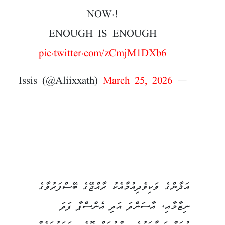
NOW.!
ENOUGH IS ENOUGH
pic.twitter.com/zCmjM1DXb6
March 25, 2026
— Issis (@Aliixxath)
އަޛާންގެ ވަކިވެދިއުމާއެކު ރާއްޖޭގެ ބޭސްފަރުވާގެ
ނިޒާމާއި، އާސަންދަ އަދި އެންސްޕާ ފަދަ