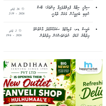
ސިއްޙީ ނިޒާމް ފެއިލްވެފައިވާ މިންވަރު: ބޭސް
26 ޖުލައި
ނުލިބި ބަލިމީހުން މަރަށް ތެޅެނީ
2026 - 2:39
ރައީސް ޑރ. މުޢިއްޒުގެ ސަރުކާރާމެދު އާންމުންގެ
2 ޖުލައި
އިތުބާރު ކުޑަވެ، ނުތަނަވަސްކަން އިތުރުވުން
2026 - 19:6
Ad