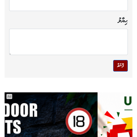
ޙިޔާލު
ފޮނުވާ
Ad