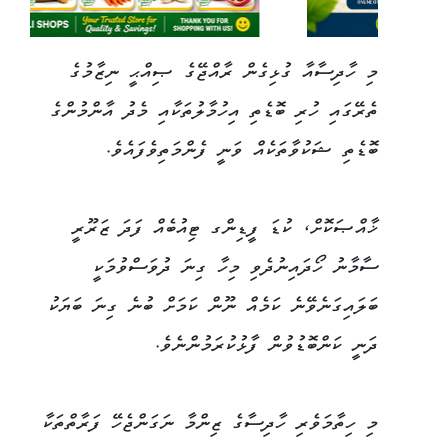
މި ހާދިސާއާ ގުޅިގެން ރާއްޖޭގެ ޞިއްޙީ ނިޒާމުގެ
ތެރޭގައި ހުރި ބޮޑެތި އިހުމާލުތަކާއި މެދު އާންމުންގެ
ބޮޑެތި ޝަކުވާތަކެއް ވަނީ ފެންމަތިވެފައެވެ.
ޚާއްޞަކޮށް، ކުޑަ ފީޑިންގ ޓިއުބެއް ފަދަ ޒަރޫރީ
ސާމާނު ހޯދައިނުދެވި މިހާ ގިނަ ދުވަސްވުމަކީ
ބަލައިގަނެވޭނެ ކަމެއް ނޫން ކަމަށް ބުނެ ގިނަ ބަޔަކު
ދަނީ ކަންބޮޑުވުން ފާޅުކުރަމުންނެވެ.
މި ހިތާމަވެރި ހާދިސާގެ ޒިންމާ ނަގަންޖެހޭ ފަރާތްތަކާ