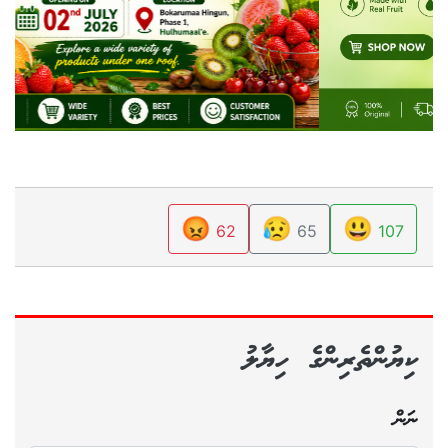
😡
😥
😃
62
65
107
ކިޔުންތެރިންގެ ހިޔާލު
ނަން