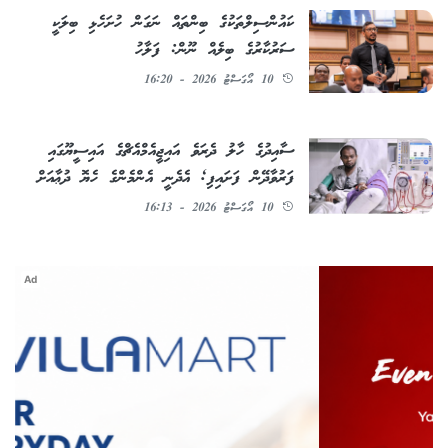
ކައުންސިލްތަކުގެ ބިންތައް ނަގަން ހުށަހެޅި ބިލަކީ
ސަރުކާރުގެ ބިލެއް ނޫން: ފަލާހު
10 އޯގަސްޓު 2026 - 16:20
ސާއިދުގެ ހާލު ދެރަވެ އައިޖީއެމްއެޗްގެ އައިސީޔޫގައި
ފަރުވާދޭން ފަށައިފި; އެދެނީ އެންމެންގެ ހެޔޮ ދުޢާއަށް
10 އޯގަސްޓު 2026 - 16:13
Ad