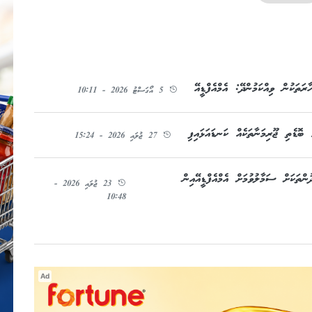
ތަކުން ވިއްކަމުންދޭ: އެމްއެފްޑީއޭ
5 އޯގަސްޓު 2026 - 10:11
ބޮޑެތި ޖޫރިމަނާތަކެއް ކަނޑައަޅައިފި
27 ޖުލައި 2026 - 15:24
ންތަކަށް ސަމާލުވުމަށް އެމްއެފްޑީއޭއިން
23 ޖުލައި 2026 -
10:48
Ad