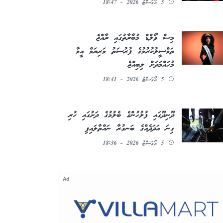
5 އޯގަސްޓު 2026 - 18:47
މިސް ވޯލްޑް މުބާރާތުގައި ރާއްޖެ
ތަމްސީލުކުރުމުގެ ފުރުސަތު މަރިޔަމް އީމާ
މުހައްމަދަށް ލިބިއްޖެ
5 އޯގަސްޓު 2026 - 18:41
ދޫނިދޫގައި ފުލުހުންގެ ބެލުމުގެ ދަށުގައި ހުރި
ގިނަ އަދަދެއްގެ ބަނގުރާ ނައްތާލައިފި
5 އޯގަސްޓު 2026 - 18:36
Ad