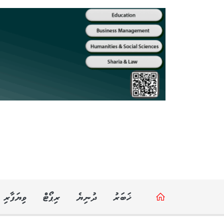
ޚަބަރު
ދުނިޔެ
ރިޕޯޓް
ވިޔަފާރި