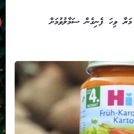
ާ މަރާ ވިހަ ފެނިގެން ސަމާލުވުމަށް