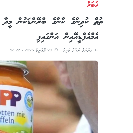
ޚަބަރު
ތުއްތު ކުދިންގެ ކާނާގެ ބްރޭންޑަކުން މީދ
އެމްއެފްޑީއޭއިން އަންގައިފި
މަރްޔަމް ނަހްދާ ވަޙީދު
20 އޭޕްރީލު 2026 - 23:22