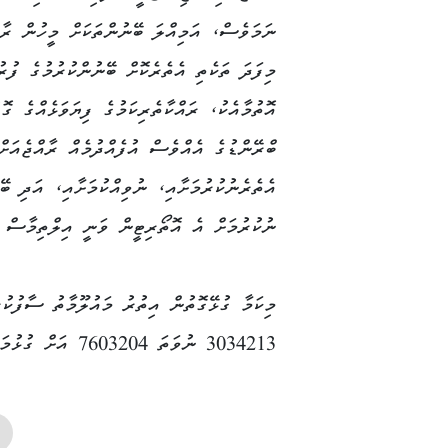
ނަމަވެސް، އަމިއްލަ ބޭނުންތަކަށް މީހުން ރާއ
މިފަދަ ތަކެތި އެތެރެކޮށް ބޭނުންކުރުމުގެ ފުރ
އޮތުމާއެކު، ރައްކާތެރިކަމުގެ ފިޔަވަޅެއްގެ ގޮ
ބްރޭންޑުގެ އެއްވެސް އުފެއްދުމެއް ރާއްޖެއަށް
އެތެރެނުކުރުމަށާއި، ނުވިއްކުމަށާއި، އަދި ބޭ
ނުކުރުމަށް އެ އޮތޯރިޓީން ވަނީ އިލްތިމާސް ކ
މިކަމާ ގުޅޭގޮތުން އިތުރު މައުލޫމާތު ސާފުކުރ
3034213 ނުވަތަ 7603204 އަށް ގުޅުމަށް އެ އިދާރާއިން ވަނީ އަންގާފައެވެ.