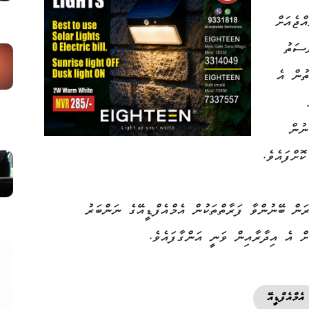
ްޖެއަށް
ުސަތު
ތުން އެ
ނުން
ޮށްފައެވެ.
ަން ބޭނުންވާ ފަރާތްތަކުން އެމްއެފްޑީއޭގެ ނަންބަރު
އެމްއެފްޑީއޭ