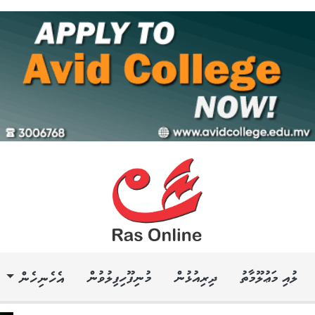
ލުއި މަޢުލޫމާތު
ދިރިއުޅުން
މުނިފޫހިފިލުވުން
އެހެނިހެން