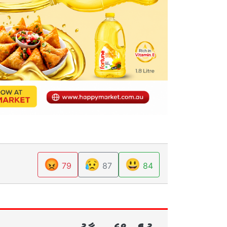
😡
😥
😃
79
87
84