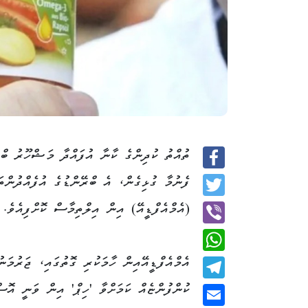
ތުއްތު ކުދިންގެ ކާނާ އުފައްދާ މަޝްހޫރު ބްރ
Facebook
ފެނުމާ ގުޅިގެން، އެ ބްރޭންޑުގެ އުފެއްދުންތ
Twitter
(އެމްއެފްޑީއޭ) އިން އިލްތިމާސް ކޮށްފިއެވެ.
Viber
އެމްއެފްޑީއޭއިން ހާމަކުރި ގޮތުގައި، ޖަރުމަނު
WhatsApp
ކުންފުންޏެއް ކަމަށްވާ 'ހިޕް' އިން ވަނީ އޮސް
Telegram