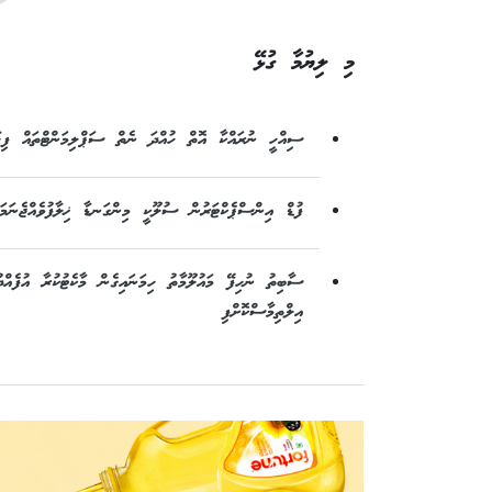
މި ލިޔުމާ ގުޅޭ
ސިއްހީ ނުރައްކާ އޮތް ހުއްދަ ނެތް ސަޕްލިމަންޓްތައް ފިހާރަ
ފުޑް އިންސްޕެކްޓަރުން ސުލޫކީ މިންގަނޑާ ޚިލާފުވެއްޖެނަމަ 
ސާބިތު ނުހިފޭ މައުލޫމާތު ހިމަނައިގެން މާކެޓުކުރާ އުފެއްދު
އިލްތިމާސްކޮށްފި