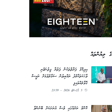
ގެ ލިޔުންތައް
އިދިކޮޅު ފަރާތްތަކުން ފަތުރާ ފިތުނަވެރި
ވާހަކަތަކާމެދު ރައްޔިތުން ސަމާލުވުމަށް ރައީސް
ގޮވާލައްވައިފި
5 އޯގަސްޓު 2026 - 23:59
ކޮންމެ ރަށެއްގައި ވެސް އެރަށަކަށް ބޭނުންވާ