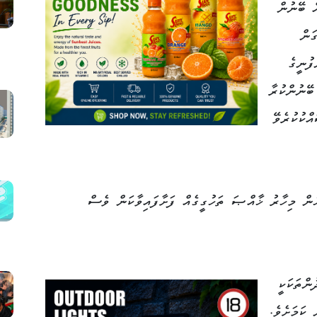
ް ބޭނުން
ަން
ފުނީގެ
ބޭނުންކުރާ
ްކުކުރެވޭ
ުން މިހާރު ޚާއްޞަ ތަހުގީގެއް ފަށާފައިވާކަން ވެސް
ންތަކަކީ
 ކަމަށެވެ.