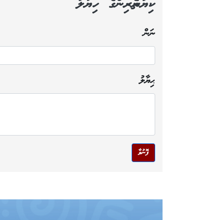
ކިޔުންތެރިންގެ ހިޔާލު
ނަން
ޙިޔާލު
ފޮނުވާ