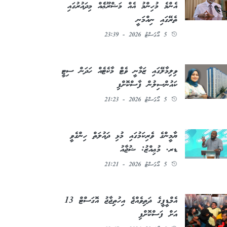
އެންމެ މުހިންމު އެއް މަޝްރޫޢެެއް މިދައުރުގައި
ތެރޭގައި ނިއްމަނީ
5 އޯގަސްޓު 2026 - 23:39
ވިލިމާލޭގައި ޒަމާނީ ވެޓް މާކެޓެއް ހަދަން ސިޓީ
ކައުންސިލުން ފާސްކޮށްފި
5 އޯގަސްޓު 2026 - 21:23
ޔާމީންގެ ވެރިކަމުގައި މުޅި ދައުލަތް ހިންގެވީ
ޑރ. މުޢިއްޒު: ޝުޖާއު
5 އޯގަސްޓު 2026 - 21:21
އެމްޑީޕީގެ ދަތިވެއްޖެ އިހުތިޖާޖު އޮގަސްޓް 13
އަށް ފަސްކޮށްފި