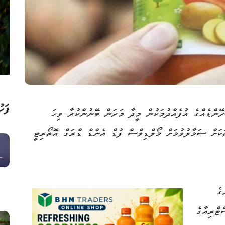
ފަހު
ޭންޑެއްގެ އުފެއްދުމަކުން މީދާ މަރަން ބޭނުންކުރާ ވިހަ
ަކަށް ސަމާލުވުމަށް މޯލްޑިވްސް ފުޑް އެންޑް ޑްރަގް އޮތޯރިޓީ
ގެ
ޓްރިއާގެ