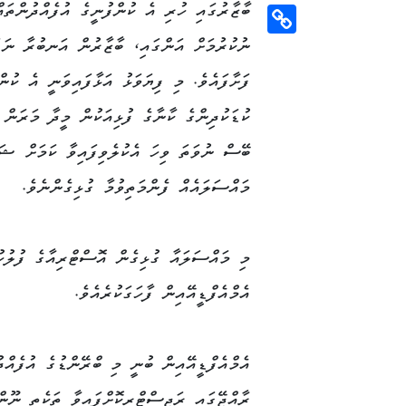
ބާޒާރުގައި ހުރި އެ ކުންފުނީގެ އުފެއްދުންތައ
Email
ނުކުރުމަށް އަންގައި، ބާޒާރުން އަނބުރާ ނަގ
Copy
Link
ފަށާފައެވެ. މި ފިޔަވަޅު އަޅާފައިވަނީ އެ ކުން
ކުޑަކުދިންގެ ކާނާގެ ފުޅިއަކުން މީދާ މަރަން 
ބޭސް ނުވަތަ ވިހަ އެކުލެވިފައިވާ ކަމަށް ޝައ
މައްސަލައެއް ފެންމަތިވުމާ ގުޅިގެންނެވެ.
މި މައްސަލައާ ގުޅިގެން އޮސްޓްރިއާގެ ފުލުހ
އެމްއެފްޑީއޭއިން ފާހަގަކުރެއެވެ.
އެމްއެފްޑީއޭއިން ބުނީ މި ބްރޭންޑުގެ އުފެއްދު
ރާއްޖޭގައި ރަޖިސްޓްރީކޮށްފައިވާ ތަކެތި ނޫން