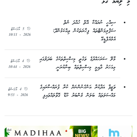
މި ލިޔުމާ ގުޅޭ
ސިއްހީ ނުރައްކާ އޮތް ހުއްދަ ނެތް
5 އޯގަސްޓު
ސަޕްލިމަންޓްތައް ފިހާރަތަކުން ވިއްކަމުންދޭ:
2026 - 10:11
އެމްއެފްޑީއޭ
މާލޭ ސަރަހައްދުގެ ވަގުތީ މިސްކިތްތަކުގެ ބަދަލުގައި
4 އޯގަސްޓު
މިއަހަރު ދާއިމީ މިސްކިތްތައް ބިނާކުރަނީ
2026 - 10:44
ވަޒީފާ އަދާކުރާ އަންހެނުންނަށް ކުރާ ފުރައްސާރައިގެ
4 އޯގަސްޓު
މައްސަލަތައް ބަލަން މެންބަރު ކުޑޫ ގޮވާލައްވައިފި
2026 - 9:53
Ad