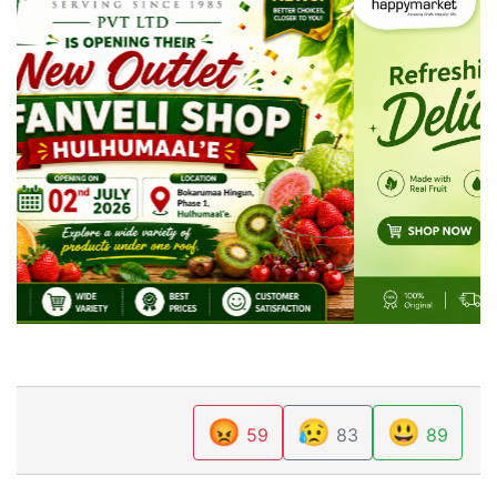
😡
😥
😃
59
83
89