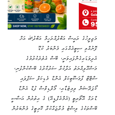
މަޖިލީހުގެ ރައީސް އަބްދުއްރަހީމް އަބްދުﷲ އަށް
ފޮނުއްވި ސިޓީއެއްގައި މެންބަރު ކުޑޫ
އެދިވަޑައިގެންފައިވަނީ، ބޭސް އެތެރެކުރުމުގެ
މަސްއޫލިއްޔަތު އަދާކުރާ ސަރުކާރުގެ ބޭސްކުންފުނި،
ސްޓޭޓް ފާމަސޫޓިކަލް އެންޑް މެޑިކަލް ސަޕްލައި
ކޯޕަރޭޝަން ލިމިޓެޑާއި، މޯލްޑިވްސް ފުޑް އެންޑް
ޑްރަގް އޮތޯރިޓީ (އެމްއެފްޑީއޭ) ގެ އިތުރުން އަސާސީ
ބޭސްތަކުގެ ލިސްޓު މުރާޖައާކުރާ ކޮމިޓީގެ މެންބަރުން