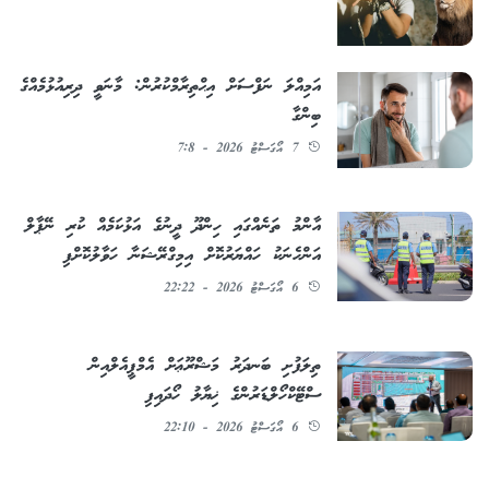
އަމިއްލަ ނަފްސަށް އިޙްތިރާމްކުރުން: މާނަވީ ދިރިއުޅުމެއްގެ
ބިންގާ
7 އޯގަސްޓު 2026 - 7:8
އާންމު ތަނެއްގައި ހިންދޫ ދީނުގެ އަޅުކަމެއް ކުރި ނޭޕާލް
އަންހެނަކު ހައްޔަރުކޮށް އިމިގްރޭޝަނާ ހަވާލުކޮށްފި
6 އޯގަސްޓު 2026 - 22:22
ތިލަފުށި ބަނދަރު މަޝްރޫޢަށް އެމްޕީއެލްއިން
ސްޓޭކްހޯލްޑަރުންގެ ޚިޔާލު ހޯދައިފި
6 އޯގަސްޓު 2026 - 22:10