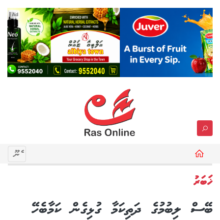
Ad
މެނޫ
ޚަބަރު
ބޭސް ލިބުމުގެ ދަތިކަމާ ގުޅިގެން ކަމާބެހޭ