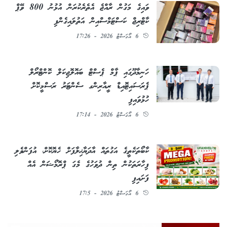
ވައިގެ މަގުން ރާއްޖެ އެތެރެކުރަން އުޅުނު 800 ވޭޕް
ކާޓްރިޖް ކަސްޓަމްސްއިން އަތުލައިގެންފި
6 އޯގަސްޓު 2026 - 17:26
ހަނިމާދޫގައި ޕާމް ޕެސްޓް ބައޮލޮޖިކަލް ކޮންޓްރޯލް
ޕެރަސައިޓޮއިޑް ރީއާރިންގ ސެންޓަރު ރަސްމީކޮށް
ހުޅުވައިފި
6 އޯގަސްޓު 2026 - 17:14
ކާބޯތަކެތީގެ އަގުތައް އާދަޔާޚިލާފަށް ހެޔޮކޮށް، އުފަންވެލި
ފިހާރަތަކުން ތިން ދުވަހުގެ މެގަ ޕްރޮމޯޝަން އެއް
ފަށައިފި
6 އޯގަސްޓު 2026 - 17:5