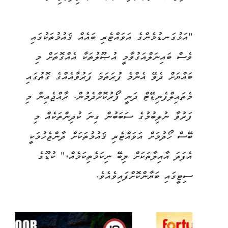
"އަޅުގަނޑުމެންގެ އަވައްޓެރި ބައެއް ޤައުމުތަކުގައި
ވެސް ބައިނަލްއަގުވާމީ އުޞޫލުތަކާ އެއްގޮތަށް މި
ބައްޔަށް ދެވޭ އެންމެ ފުރަތަމަ ފަރުވާއެއްގެ ގޮތުގައި
މެތައިލްފެނިޑޭޓް ދަނީ ފޯރުކޮށްދެމުން. ރާއްޖެއިން މި
ފަރުވާ ނުލިބުމުގެ ސަބަބުން ގިނަ ކުދިންތަކެއް މި
ބޭސް ހޯދުމަށް އަވައްޓެރި ޤައުމުތަކަށް ދާންޖެހުމަކީ
އެފަދަ އާއިލާތަކަށް ލިބޭ ނިކަމެތިކަމެއް،" ކުޑޫގެ
ސިޓީގައި ބަޔާންކޮށްފައިވެއެވެ.