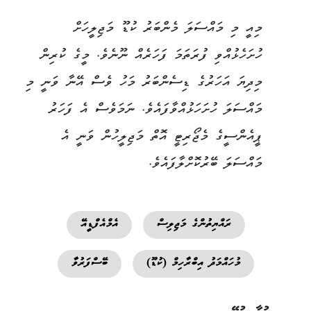
މިއީ މި މައްސަލަ މެންބަރު ކުޑޫ މަޖިލީހަށް
ހުށަހެޅުއްވި ފުރަތަމަ ފަހަރެއް ނޫނެވެ. މީގެ ކުރިން
މިދިޔަ އަހަރުގެ ޑިސެންބަރު މަހު ވެސް އޭނާ ވަނީ މި
މައްސަލަ ހުށަހަޅުއްވާފައެވެ. ނަމަވެސް އެ ފަހަރު
ޕީއެންސީގެ މެޖޯރިޓީ އޮތް މަޖިލީހުން ވަނީ އެ
މައްސަލަ ބޭރުކޮށްލާފައެވެ.
ރައްޔިތުންގެ މަޖިލިސް
އެމްއެފްޑީއޭ
މުހައްމަދު އިބްރާހިމް (ކުޑޫ)
ބޭސްފަރުވާ