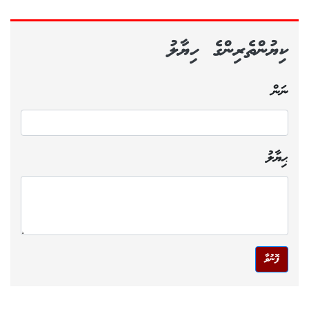
ކިޔުންތެރިންގެ ހިޔާލު
ނަން
ޙިޔާލު
ފޮނުވާ