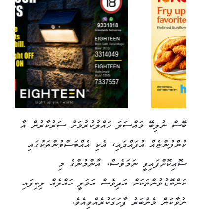
ބޭސް ނުލިބޭ މައްސަލަ ހައްލުކުރުމަށް ސަރުކާރުން އާ
ކުންފުންޏެއް އުފައްދައި، އެކި އެއްބަސްވުންތަކުގައި
ސޮއިކޮށްފައިވީ ނަމަވެސް، އާންމުންގެ މި
ކަންބޮޑުވުންތަކަށް އަދިވެސް އަމަލީ ހައްލެއް ލިބިފައި
ނުވާކަން މެންބަރު ފާހަގަކުރެއްވިއެވެ.