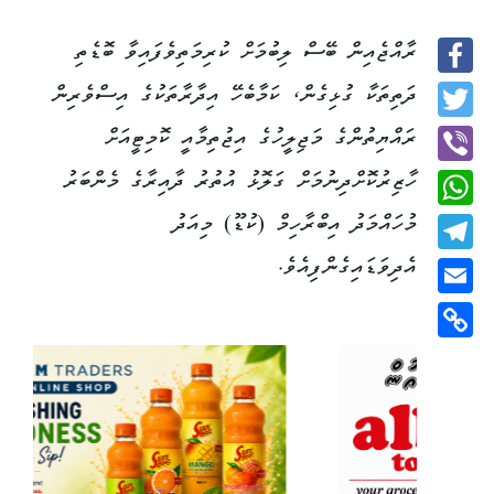
ރާއްޖެއިން ބޭސް ލިބުމަށް ކުރިމަތިވެފައިވާ ބޮޑެތި
Facebook
ދަތިތަކާ ގުޅިގެން، ކަމާބެހޭ އިދާރާތަކުގެ އިސްވެރިން
Twitter
ރައްޔިތުންގެ މަޖިލީހުގެ އިޖުތިމާއީ ކޮމިޓީއަށް
ހާޒިރުކޮށްދިނުމަށް ގަލޮޅު އުތުރު ދާއިރާގެ މެންބަރު
Viber
މުހައްމަދު އިބްރާހިމް (ކުޑޫ) މިއަދު
WhatsApp
އެދިވަޑައިގެންފިއެވެ.
Telegram
Email
Copy
Link