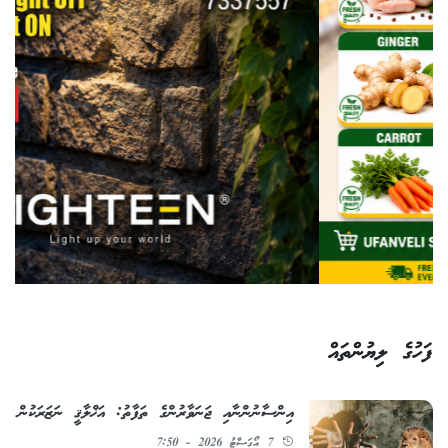
ފަހުގެ ލިޔުންތައް
އިންސާނުންނާއި ޖަނަވާރުންގެ ތަފާތު: އަޚްލާޤީ ނަޒަރަކުން
7 އޯގަސްޓު 2026 - 7:50