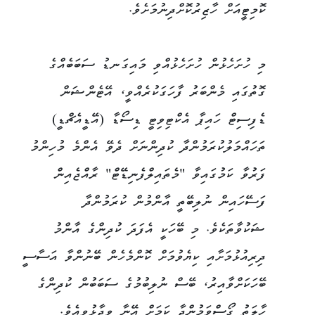
ކޮމިޓީއަށް ހާޒިރުކޮށްދިނުމަށެވެ.
މި ހުށަހެޅުން ހުށަހެޅުއްވި މައިގަނޑު ސަބަބެއްގެ
ގޮތުގައި މެންބަރު ފާހަގަކުރެއްވީ، އޭޓެންޝަން
ޑެފިސިޓް ހައިޕާ އެކްޓިވިޓީ ޑިސޯޑާ (އޭޑީއެޗްޑީ)
ތަހައްމަލުކުރަމުންދާ ކުދިންނަށް ދެވޭ އެންމެ މުހިންމު
ފަރުވާ ކަމުގައިވާ "މެތައިލްފެނިޑޭޓް" ރާއްޖެއިން
ފަސޭހައިން ނުލިބޭތީ އާންމުން ކުރަމުންދާ
ޝަކުވާތަކެވެ. މި ބޭހަކީ އެފަދަ ކުދިންގެ އާންމު
ދިރިއުޅުމަށާއި ކިޔެވުމަށް ކޮންމެހެން ބޭނުންވާ އަސާސީ
ބޭހަކަށްވާއިރު، ބޭސް ނުލިބުމުގެ ސަބަބުން ކުދިންގެ
ހާލަތު ގޯސްވަމުންދާ ކަމަށް އޭނާ ވިދާޅުވިއެވެ.