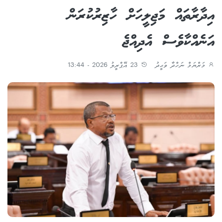
އިދާރާތައް މަޖިލީހަށް ހާޒިރުކުރަން
އަނެއްކާވެސް އެދިއްޖެ
މަރްޔަމް ނަހްދާ ވަޙީދު
23 އޭޕްރީލު 2026 - 13:44