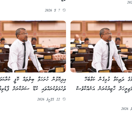
ކުޑޫ
7 މޭ 2026
ގެ ދަތިކަމާ ގުޅިގެން ކަމާބެހޭ
އިދިކޮޅުން ހުށަހަޅާ ބިލުތައް ކޮޕީ ކުރާކަމަ
ަޖިލީހަށް ހާޒިރުކުރަން އަނެއްކާވެސް
ތުހުމަތުކުރައްވައި ކުޑޫ ސަރުކާރަށް ފާޑުވިދާޅ
22 އޭޕްރީލު 2026