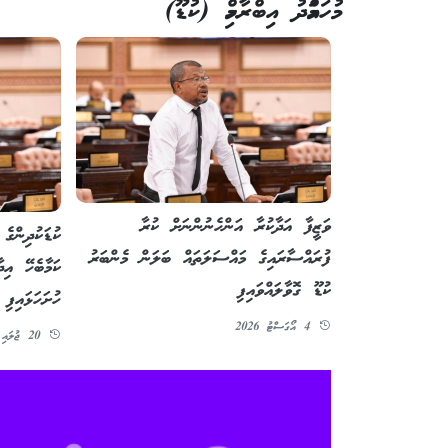
މުހައްމަދު އިބްރާހިމް (ކުޑޫ)
ވަޒީފާ އަދާކުރާ އަންހެނުންނަށް ކުރާ
ކުޑަކުދިންގެ
ފުރައްސާރައިގެ މައްސަލަތައް ބަލަން މެންބަރު
ކަމާބެހޭ އިދ
ކުޑޫ ގޮވާލައްވައިފި
ހުށަހަޅައިފި
4 އޯގަސްޓު 2026
20 ޖުލައި 2026