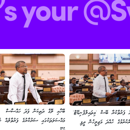
ބޭހާއި ލޭގެ ދަތިކަން ފަދަ ހައްސާސް
ށް ފަރުވާކުރާ ބޭސް 'މިތައިލްފެނިޑޭޓް'
މައްސަލަތަކުގައި ސަރުކާރުގެ ފަރުވާލެއް ނ
ެކުރުމުގެ ހުއްދަ މަޖިލީހުން ދީފި