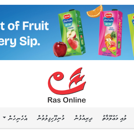
ލުއި މަޢުލޫމާތު
ދިރިއުޅުން
މުނިފޫހިފިލުވުން
އެހެނިހެން