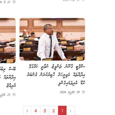
11 މޭ 2026
ސޭފްޓީ ގާނޫނު ތަންފީޒު ނުވާތީ ކަމާގުޅޭ
ބޭސް ލިބުމު
އިދާރާތައް މަޖިލީހަށް ހާޒިރުކުރަން މެންބަރު
އިދާރާތައް މ
ކުޑޫ އެދިވަޑައިގެންފި
އެދިއްޖެ
29 އޭޕްރީލު 2026
23 އޭޕްރީލު 2026
›
4
3
2
1
‹