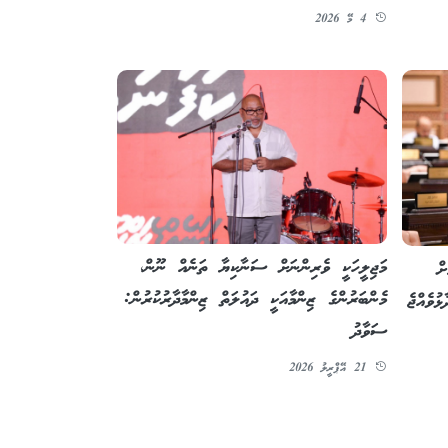
4 މޭ 2026
މަޖިލީހަކީ ވެރިންނަށް ސަނާކިޔާ ތަނެއް ނޫން،
ށް
މެންބަރުންގެ ޒިންމާއަކީ ދައުލަތް ޒިންމާދާރުކުރުން:
ުވެއްޖެ
ސަވާދު
21 އޭޕްރީލު 2026