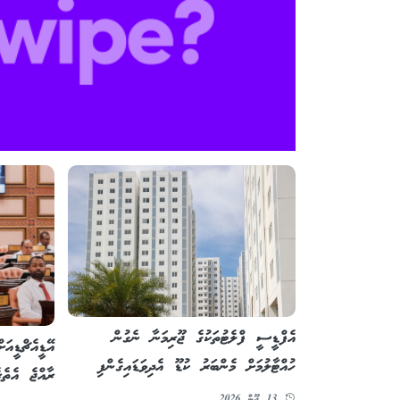
އެފްޑީސީ ފްލެޓުތަކުގެ ޖޫރިމަނާ ނެގުން
އޭޑީއެޗްޑީއަ
ހުއްޓާލުމަށް މެންބަރު ކުޑޫ އެދިވަޑައިގެންފި
ރާއްޖެ އެތެރ
13 ޖޫން 2026