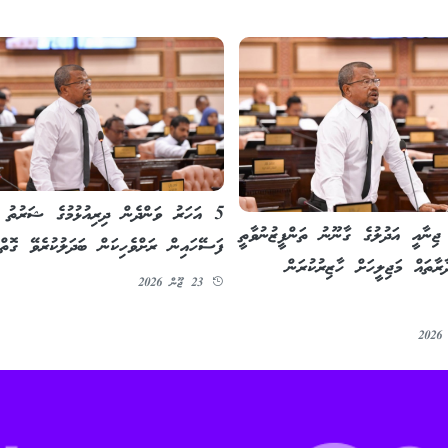
5 އަހަރު ވަންދެން ދިރިއުޅުމުގެ ޝަރުތު އ
 ޖިނާއީ އަދުލުގެ ގާނޫނު ތަންފީޒުނުވާތީ
ފަސޭހައިން ރަށްވެހިކަން ބަދަލުކުރެވޭ ގޮތް
ާރާތައް މަޖިލީހަށް ހާޒިރުކުރަން
23 ޖޫން 2026