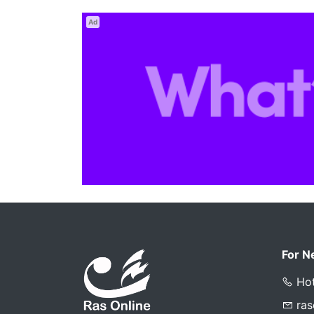
Ad
For N
Hot
ra