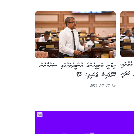
ުވާލައި،
ކިޑްނީ ބަލިމީހުންގެ އުންމީދުތަކުގައި ސަރުކާރުން
 ހަދަނީ
ކޮޅުފައިން ޖަހައިފި: ކުޑޫ
17 ޖޫން 2026
Ad