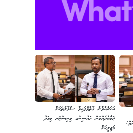
އަހަރެއްވާން ގާތްވެފައިވާ ސުވާލުތަކަށް
ޖަވާބުދެއްވަން ހައުސިންގ މިނިސްޓަރ މިއަދު
ެތް:
މަޖިލީހަށް