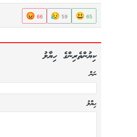
😡
😥
😃
66
59
65
ކިޔުންތެރިންގެ ހިޔާލު
ނަން
ޙިޔާލު