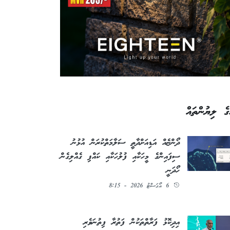
ގެ ލިޔުންތައް
ދޯންޏެއް އަޑިއަށްދާތީ ސަލާމަތްކުރަން އުޅުނު
ސިފައިންގެ މީހަކާއި ފުލުހަކާއި ކައްޕި ގެއްލިގެން
ހޯދަނީ
6 އޯގަސްޓު 2026 - 8:15
އިދިކޮޅު ފަރާތްތަކުން ފަތުރާ ފިތުނަވެރި