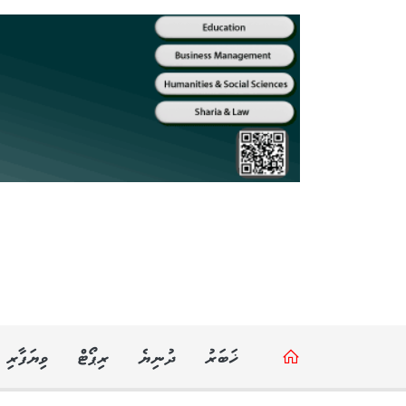
ޚަބަރު
ދުނިޔެ
ރިޕޯޓް
ވިޔަފާރި