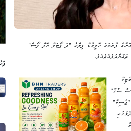
ނާގެ ފުރަތަމަ ހޮލީވުޑް ފިލްމު "ދަ ޕޯޓަލް އޮފް ފޯސް"
ތައްޔާރުވެއްޖެއެވެ.
ފަހު
ެޓިކް
ްސް ސާގާ"
"ޖެސިކާ"
ްމުގައި
ާ