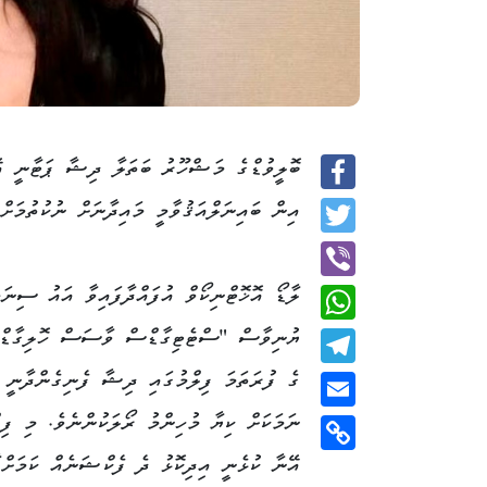
ބޮލީވުޑްގެ މަޝްހޫރު ބަތަލާ ދިޝާ ޕަޓާނީ އޭ
Facebook
އިން ބައިނަލްއަޤުވާމީ މައިދާނަށް ނުކުތުމަށް 
Twitter
ލާޑޯ އޮޚޮޓްނިކޯވް އުފައްދާފައިވާ އައު ސިނަމ
Viber
ޔުނިވާސް "ސްޓެޓިގާޑްސް ވާސަސް ހޮލިގާޑ
WhatsApp
ގެ ފުރަތަމަ ފިލްމުގައި ދިޝާ ފެނިގެންދާނީ 
Telegram
ނަމަކަށް ކިޔާ މުހިންމު ރޯލަކުންނެވެ. މި ފިލ
Email
އޭނާ ކުޅެނީ އިދިކޮޅު ދެ ފެކްޝަނެއް ކަމަށްވ
Copy