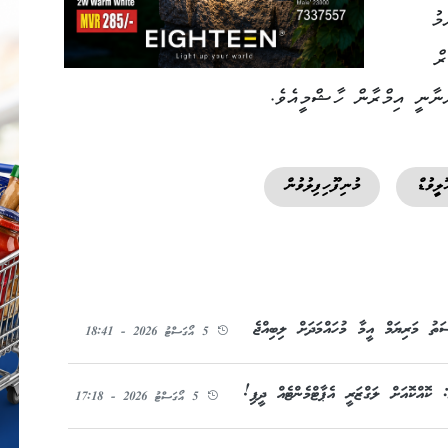
މުހިންމު
ރް
ްނާނީ އިމްރާން ހާޝްމީއެވެ.
ޮލީވުޑް
މުނިފޫހިފިލުވުން
ތު މަރިޔަމް އީމާ މުހައްމަދަށް ލިބިއްޖެ
5 އޯގަސްޓު 2026 - 18:41
ކޮއްކޮއަށް ލަގްޒަރީ އެޕާޓްމެންޓެއް ދީފި!
5 އޯގަސްޓު 2026 - 17:18