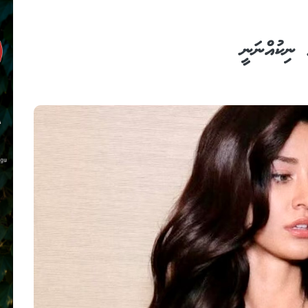
 ނިކުއްނަނީ