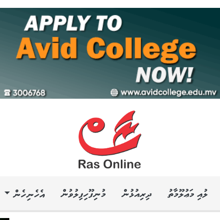
ލުއި މަޢުލޫމާތު
ދިރިއުޅުން
މުނިފޫހިފިލުވުން
އެހެނިހެން