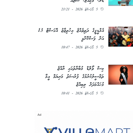
ޑރ. މުޢިއްޒު: ޝުޖާއު
5 އޯގަސްޓު 2026 - 21:21
އެމްޑީޕީގެ ދަތިވެއްޖެ އިހުތިޖާޖު އޮގަސްޓް 13
އަށް ފަސްކޮށްފި
5 އޯގަސްޓު 2026 - 18:47
މިސް ވޯލްޑް މުބާރާތުގައި ރާއްޖެ
ތަމްސީލުކުރުމުގެ ފުރުސަތު މަރިޔަމް އީމާ
މުހައްމަދަށް ލިބިއްޖެ
5 އޯގަސްޓު 2026 - 18:41
Ad