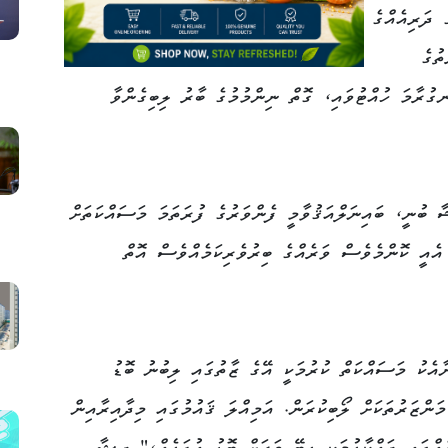
 ދަރިއެއްގެ
ތުގެ
ގުރާމަ ހުއްޓުވައި، ގޮތް ނިންމުމުގެ ބާރު ލިބިގެންވާ
ާ ބުނީ، ބައިނަލްއަޤުވާމީ ފެންވަރުގެ ފުރަތަމަ މަސައްކަތަށް
އެއީ ކޮންމެވެސް ވަރެއްގެ ބިރުވެރިކަމެއްވެސް އޮތް
ާއެކު މަސައްކަތް ކުރުމަކީ އޭގެ ޒާތުގައި ލިބުނު ބޮޑު
ންޒަރުތަކަށް ލޯބިކުރަން. އަމިއްލަ ޤައުމުގައި މިދާއިރާއިން