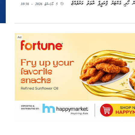
ހޯދި އެކްޓަރު ޕްރަދީޕް ރާވަތު މަރުވެއްޖެ
5 އޯގަސްޓު 2026 - 10:36
Ad