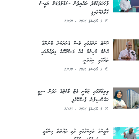
ވާހަކަތަކާމެދު ރައްޔިތުން ސަމާލުވުމަށް ރައީސް
ގޮވާލައްވައިފި
5 އޯގަސްޓު 2026 - 23:59
ކޮންމެ ރަށެއްގައި ވެސް އެރަށަކަށް ބޭނުންވާ
އެންމެ މުހިންމު އެއް މަޝްރޫޢެެއް މިދައުރުގައި
ތެރޭގައި ނިއްމަނީ
5 އޯގަސްޓު 2026 - 23:39
ވިލިމާލޭގައި ޒަމާނީ ވެޓް މާކެޓެއް ހަދަން ސިޓީ
ކައުންސިލުން ފާސްކޮށްފި
5 އޯގަސްޓު 2026 - 21:23
ޔާމީންގެ ވެރިކަމުގައި މުޅި ދައުލަތް ހިންގެވީ