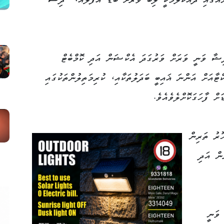
ެއްގައި ދައްކާލުމަކީ ލިބޭ ވަރަށް ބޮޑު އުފަލެއް،" ދިޝާ
ިޝާ ވަނީ ވަރަށް ވަރުގަދަ އެކްޝަން އަދި ކޮމްބެޓް
ްޓާއަށް އަންނަ ޣައިބީ ބަދަލުތަކާއި، ކުރިމަތިލުންތަކުގައި
ށް ފާހަގަކޮށްލެވެއެވެ.
ޫރު ތަރިން
ން އަދި
ވަނީ