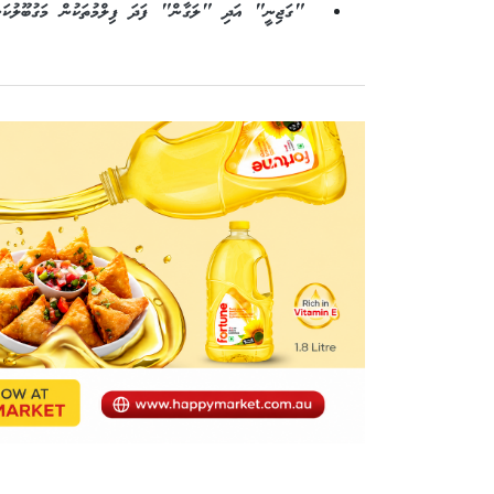
"ގަޖިނީ" އަދި "ލަގާން" ފަދަ ފިލްމުތަކުން މަގުބޫލުކަން 