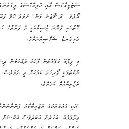
Link
ސްޓެޓިގާޑްސް އާއި ހޮލިގާޑްސްގެ ލީޑަރުންގެ
ރޯލެވެ. "ދަ ޗޯޒަން ވަން" ނުވަތަ ހޮވޭ ފަރާ
ގޮތުގައި ފެންނަ ޖެސިކާއަކީ ދެ ފަރާތުގެ ހަނ
މައިގަނޑު ޝަޚްޞިއްޔަތެވެ.
މި ފިލްމާ ގުޅޭގޮތުން ވާހަކަ ދައްކަމުން ދިޝ
ނުކުތުމަކީ ފޯރިގަދަ ކަމަކަށް ވީ ނަމަވެސް، 
ތަޖުރިބާއެއް ކަމަށެވެ.
"އެކި ޤައުމުތަކުގެ ތަޖުރިބާކާރު ފަންނާނުންނ
ފިލާވަޅެއް. އަހަރެން އަބަދުވެސް އެކްޝަން މަ