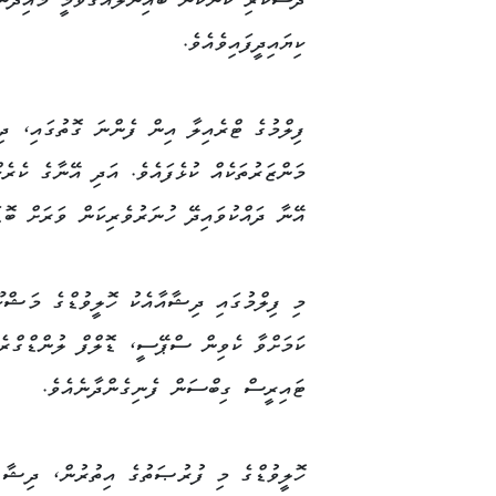
ދަސްކުރި ކަންކަން ބައިނަލްއަޤުވާމީ މައިދާނ
ކިޔައިދީފައިވެއެވެ.
ފިލްމުގެ ޓްރެއިލާ އިން ފެންނަ ގޮތުގައި، ދ
މަންޒަރުތަކެއް ކުޅެފައެވެ. އަދި އޭނާގެ ކެރެކ
އޭނާ ދައްކުވައިދޭ ހުނަރުވެރިކަން ވަރަށް ބޮޑަ
މި ފިލްމުގައި ދިޝާއާއެކު ހޮލީވުޑްގެ މަޝްހ
ކަމަށްވާ ކެވިން ސްޕޭސީ، ޑޮލްފް ލުންޑްގްރެ
ޓައިރީސް ގިބްސަން ފެނިގެންދާނެއެވެ.
ހޮލީވުޑްގެ މި ފުރުޞަތުގެ އިތުރުން، ދިޝާ 