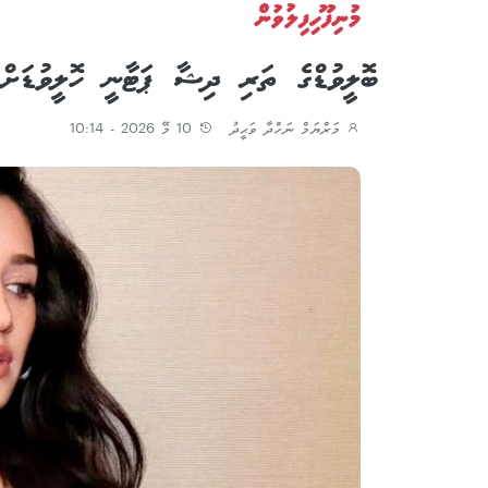
މުނިފޫހިފިލުވުން
ބޮލީވުޑްގެ ތަރި ދިޝާ ޕަޓާނީ ހޮލީވުޑަށް
މަރްޔަމް ނަހްދާ ވަޙީދު
10 މޭ 2026 - 10:14