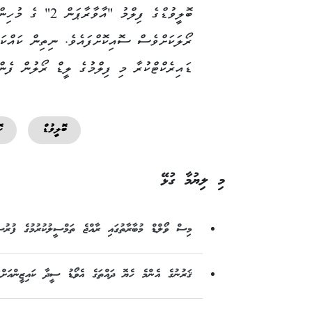
ބޮލީވުޑްގެ ފިލްމު "އާވާރާޕަން 2" ގެ 
ރޯލަކަށްވެސް ސޮއިކޮށްފައެވެ. ނިތިން ކައްކަ
ޑައިރެކްޓްކުރާ މި ފިލްމުގެ ލީޑް ރޯލުން ފެނ
ބޮލީވުޑް
ހ
މި ލިޔުމާ ގުޅޭ
މިސް ވޯލްޑް މުބާރާތުގައި ރާއްޖެ ތަމްސީލުކުރުމުގެ ފުރުސަ
ޤަރުނުގެ އެންމެ ހެޔޮ ދައްތަގެ އެވޯޑު ސީދާ ކައިޒީންއަށް: 