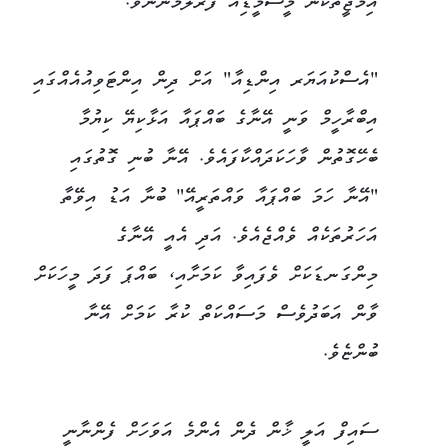
އިމޯޖީތަކުން މީސްމީޑިއާ ފުރާލަމުންނެވެ.
"އެސްކުއަޔަރ އިންޑިއާ" އަށް ދިން އިންޓަވިއުއެއްގައި
އިބްރާހީމް ވަނީ އޭނާގެ ބައްޕައާ އަޅާކިޔޭ ކިޔުމާ
ބެހޭގޮތުން ވާހަކަދައްކާފައެވެ. އޭނާ ބުނި ގޮތުގައި
"އޭނާ ހަމަ ބައްޕައާ ވައްތަރީއޭ" ބުނާ އަޑު އިވޭތާ
އަހަރުތަކެއް ވެއްޖެއެވެ. އަދި އެއީ އޭނާގެ
މިންގަނޑަކަށް ވެފައިވާ ކަމަށާއި، ބައްޕަ ފަދަ މީހަކަށް
ވާން އަބަދުވެސް މަސައްކަތް ކުރާ ކަމަށް އޭނާ
ބުންޏެވެ.
ސައިފް އަލީ ޚާން ދެން އެންމެ އަވަހަށް ފެންނާނީ