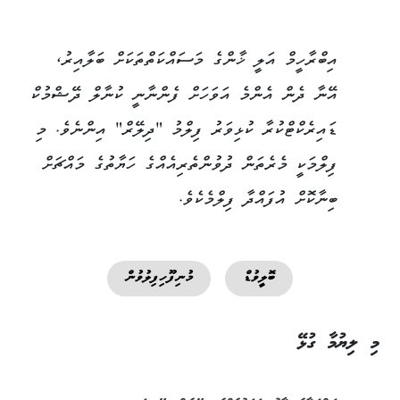
އިބްރާހީމް އަލީ ޚާންގެ މަސައްކަތްތަކަށް ބަލާއިރު،
އޭނާ ދެން އެންމެ އަވަހަށް ފެންނާނީ ކުނާލް ދޭޝްމުކް
ޑައިރެކްޓްކުރާ ކުޅިވަރު ފިލްމު "ދިލޭރް" އިންނެވެ. މި
ފިލްމަކީ މެރެތަން ދުވުންތެރިއެއްގެ ހަޔާތުގެ މައްޗަށް
ބިނާކޮށް އުފައްދާ ފިލްމެކެވެ.
ބޮލީވުޑް
މުނިފޫހިފިލުވުން
މި ލިޔުމާ ގުޅޭ