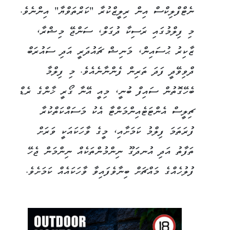
ނެޓްފްލިކްސް އިން ރިލީޒްކުރާ "ކަރްތަވްޔާ" އިންނެވެ.
މި ފިލްމުގައި ރަސިކާ ދުގަލް، ސަންޖޭ މިޝްރާ،
ޒާކިރު ޙުސައިން، މަނިޝް ޗައުދަރީ އަދި ސައުރަބް
ދްވިވޭދީ ފަދަ ތަރިން ފެންނާނެއެވެ. މި ފިލްމާ
ބެހޭގޮތުން ސައިފް ބުނީ، މިއީ އޭނާ ގޯރީ ޚާންގެ ރެޑް
ޗިލީސް އެންޓަޓެއިންމަންޓާ އެކު މަސައްކަތްކުރާ
ފުރަތަމަ ފިލްމު ކަމަށާއި، މީގެ ވާހަކައަކީ ވަރަށް
ތަފާތު އަދި އުނދަގޫ ނިންމުންތަކެއް ނިންމަން ޖެހޭ
ފުލުހެއްގެ މައްޗަށް ބިނާވެފައިވާ ވާހަކައެއް ކަމަށެވެ.