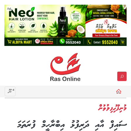
Ad
މެނޫ
މުނިފޫހިފިލުވުން
ސައިފް އާއި ދަރިފުޅު އިބްރާހީމް ފުރަތަމަ