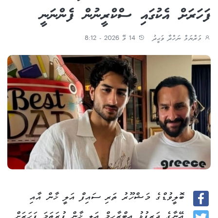
ފަހަރަށް އެކުގައި ސްކްރީނުން ފެންނަނީ
މަރްޔަމް ނަހްދާ ވަޙީދު
14 މޭ 2026 - 8:12
ބޮލީވުޑްގެ މަޝްހޫރު ތަރި ސައިފް އަލީ ޚާން އާއި
Facebook
އޭނާގެ ދަރިފުޅު އިބްރާހީމް އަލީ ޚާން ފުރަތަމަ ފަހަރަށް