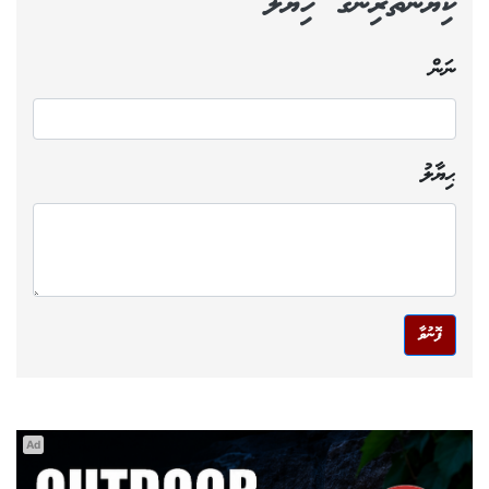
ކިޔުންތެރިންގެ ހިޔާލު
ނަން
ޙިޔާލު
ފޮނުވާ
Ad