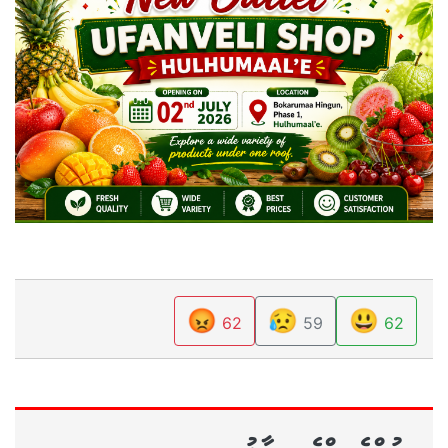
😡
😥
😃
62
59
62