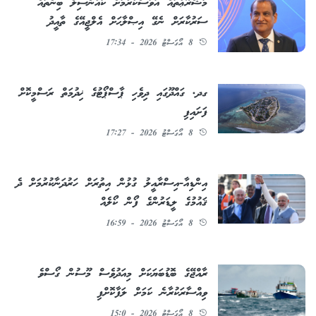
މަޝްރޫޢުތައް އަވަސްކުރުމަށް ކައުންސިލް ބިންތައް
ސަރުކާރަށް ނެގޭ އިޞްލާޙަށް އެލްޖީއޭގެ ތާއީދު
8 އޯގަސްޓު 2026 - 17:34
ގދ. ގައްދޫގައި ދިވެހި ޕާސްޕޯޓުގެ ޚިދުމަތް ރަސްމީކޮށް
ފަށައިފި
8 އޯގަސްޓު 2026 - 17:27
އިންޑިއާ-އިސްރާއީލު ގުޅުން އިތުރަށް ހަރުދަނާކުރުމަށް ދެ
ޤައުމުގެ ލީޑަރުންގެ ފޯން ކޯލެއް
8 އޯގަސްޓު 2026 - 16:59
ރާއްޖޭގެ ބޮޑުބަޔަކަށް މިއަދުވެސް މޫސުން ގޯސްވެ
ވިއްސާރަކުރާނެ ކަމަށް ލަފާކޮށްފި
8 އޯގަސްޓު 2026 - 15:0