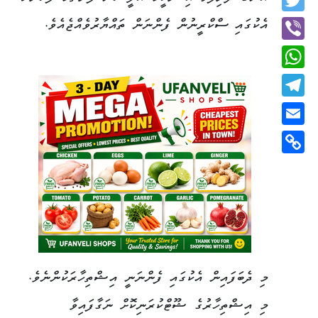
Twitter
އެކުގައި ސްކްރީނުން ފެންނަން ތައްޔާރުވެއްޖެއެވެ.
Viber
WhatsApp
Telegram
Email
Copy
Link
މި ދެބަފައިން އެކުގައި ފެންނަނީ އިޝްތިހާރަކުންނެވެ.
މި އިޝްތިހާރުގެ ޝޫޓްކުރަނިކޮށް ނަގާފައިވާ