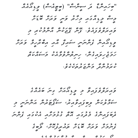
"ބިހައިންޑް ދަ ސީންސް" (ބީޓީއެސް) ވީޑިއޯއެއް
މީސް މީޑިއާގައި މިހާރު ވަނީ ވަރަށް ބޮޑަށް
ވައިރަލްވެފައެވެ. ފޭން ޕޭޖަކުން އާންމުކުރި މި
ވީޑިއޯއިން ފެންނަނީ ސައިފް އާއި އިބްރާހީމް ވަރަށް
ހަމަޖެހިލައިގެން، ހިނިތުންވުމާއެކު މަސައްކަތް
ކުރަމުންދާ މަންޒަރުތަކެކެވެ.
ވައިރަލްވެފައިވާ މި ވީޑިއޯއަށް ގިނަ ބައެއްގެ
ސަމާލުކަން ލިބިފައިވާއިރު، ސަޕޯޓަރުން އަންނަނީ މި
ދެބަފައިންގެ މެދުގައި އޮތް ގުޅުމަށާއި އެކުގައި ފެންނަ
ފެނުމަށް ވަރަށް ބޮޑަށް ތައުރީފުކޮށް، ލޯބީގެ