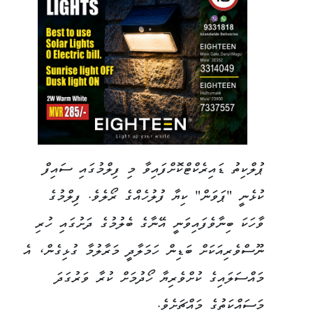
ޕުލްކިތު ޑައިރެކްޓްކޮށްފައިވާ މި ފިލްމުގައި ސައިފް
ކުޅެނީ "ޕަވަން" ކިޔާ ފުލުހެއްގެ ރޯލެވެ. ފިލްމުގެ
ވާހަކަ ބިނާވެފައިވަނީ އޭނާގެ ބެލުމުގެ ދަށުގައި ހުރި
ނޫސްވެރިއަކަށް ބަޑިން ހަމަލާދީ މަރާލުމާ ގުޅިގެން، އެ
މައްސަލައިގެ ކުށްވެރިޔާ ހޯދުމަށް ކުރާ ވަރުގަދަ
މަސައްކަތުގެ މައްޗަށެވެ.