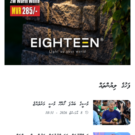
ފަހުގެ ލިޔުންތައް
މެސީގެ ބައްޕަ ޚޯރްޚޭ މެސީ މަރުވެއްޖެ
8 އޯގަސްޓު 2026 - 18:31