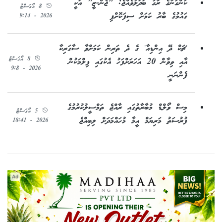
ކަންގަނާގެ ރާގު ބަދަލުވެއްޖެ: "ޖެން-ޒީ" އަކީ
8 އޯގަސްޓު
ގައުމުގެ ބާރު ކަމަށް ސިފަކޮށްފި
2026 - 9:14
'ޗަކް ދޭ އިންޑިއާ' ގެ ދެ ތަރިން ކަމަށްވާ ސާގަރިކާ
8 އޯގަސްޓު
އާއި ވިވާން 20 އަހަރަށްފަހު އެކުގައި ފިލްމަކުން
2026 - 9:8
ފެންނަނީ
މިސް ވޯލްޑް މުބާރާތުގައި ރާއްޖެ ތަމްސީލުކުރުމުގެ
5 އޯގަސްޓު
ފުރުސަތު މަރިޔަމް އީމާ މުހައްމަދަށް ލިބިއްޖެ
2026 - 18:41
Ad