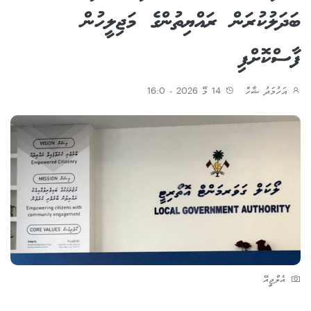
ބަދަލުކުރަން ރައްޔިތުންގެ މަޖިލީހުން
ފާސްކޮށްފި
އަހުމަދު ޝާހް
14 މޭ 2026 - 16:0
އެލްޖީއޭ