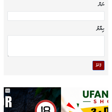
ނަން
ޙިޔާލު
ފޮނުވާ
Ad