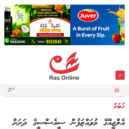
Ad
މެނޫ
ޚަބަރު
އެލްޖީއޭގެ މުވައްޒަފުން ސީއެސްސީގެ ދަށަށް