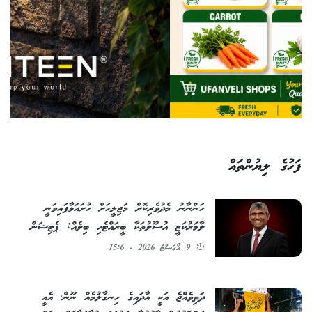
ފަހުގެ ލިޔުންތައް
ހަންނާނު މެދުވެރިކޮށް މަޖިލީހަށް ހުށައަޅާފައިވަނީ
ލާމަރުކަޒީ އުސޫލުތަކާ ބީރައްޓެހި ބިލެއް: ޕެޓިޝަން
9 އޯގަސްޓު 2026 - 15:6
ދަތިވެއްޖެ އަކީ އާދައިގެ ހިނގާލުމެއް ނޫން؛ އެއީ