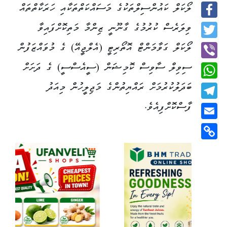
ލޯކަލް ކައުންސިލްތަކުގެ މަސައްކަތްތަކާއި ހަރަކާތްތައް
Facebook
ވިލަރެސް ކުރުމުގެ ގާނޫނީ ޒިންމާ މަތިކޮށްފައިވާ
Twitter
ލޯކަލް ގަވާމަންޓް އޮތޯރިޓީ (އެލްޖީއޭ) ގެ މުވައްޒަފުން
ސިވިލް ސާވިސް ކޮމިޝަން (ސީއެސްސީ) ގެ ދަށަށް
Viber
ބަދަލުކުރުމަށް ރައްޔިތުންގެ މަޖިލީހުން މިއަދު
WhatsApp
ފާސްކޮށްފިއެވެ.
Telegram
Email
Copy
Link