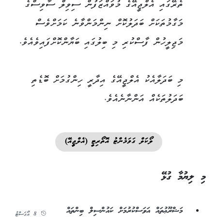
ތެރޭގައި އެލްޖީއޭގެ މުވައްޒަފުން ސިވިލް ސާވިސްގެ
މަގާމުތަކަށް ބަދަލުކޮށް ނިންމަންވާނެ ކަމަށްވެސް
މަޖިލީހުން ފާސްކުރި މި ބިލުގައި ބަޔާންކޮށްފައިވެއެވެ.
މި ބަދަލާއެކު އެލްޖީއޭގެ އިދާރީ ހިންގުމަށް ބޮޑެތި
ބަދަލުތަކެއް އަންނާނެއެވެ.
ލޯކަލް ގަވަމެންޓު އޮތޯރިޓީ (އެލްޖީއޭ)
މި ލިޔުމާ ގުޅޭ
މަޝްރޫޢުތައް އަވަސްކުރުމަށް ކައުންސިލް ބިންތައް
8 އޯގަސްޓު