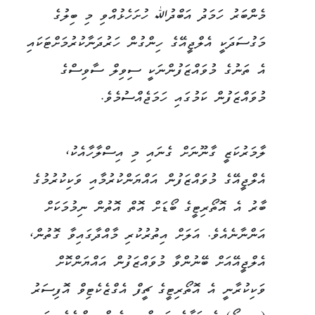
މެންބަރު ހަމަދު އަބްދުﷲ ހުށަހެޅުއްވި މި ބިލުގެ
މަގުސަދަކީ އެލްޖީއޭގެ ހިންގުން ހަރުދަނާކުރުމަށްޓަކައި
އެ ތަނުގެ މުވައްޒަފުންނަކީ ސިވިލް ސާވިސްގެ
މުވައްޒަފުން ކަމުގައި ހަމަޖެއްސުމެވެ.
ލާމަރުކަޒީ ގާނޫނަށް ގެނައި މި އިސްލާހާއެކު،
އެލްޖީއޭގެ މުވައްޒަފުން އައްޔަންކުރުމާއި ވަކިކުރުމުގެ
ބާރު އެ އޮތޯރިޓީގެ ބޯޑަށް އޮތް އޮތުން ނިމުމަކަށް
އަންނާނެއެވެ. އަލަށް އިތުރުކުރި މާއްދާގައިވާ ގޮތުން،
އެލްޖީއޭއަށް ބޭނުންވާ މުވައްޒަފުން އައްޔަންކޮށް
ވަކިކުރާނީ އެ އޮތޯރިޓީގެ ޗީފް އެގްޒެކެޓިވް އޮފިސަރު