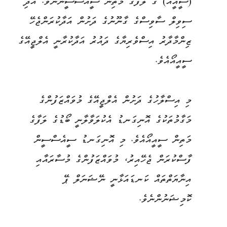
(ސީއީއޯ) ގެ ލަފާގެ މަތިން ސީއެސްސީންނެވެ. އަދި
ސިވިލް ސާވިސްގެ ގާނޫނުގެ ދަށުން އަދާކުރަންޖެހޭ
ޒިންމާދާރު އިސްވެރިޔާގެ ދައުރު އަދާކުރާނީ އެލްޖީއޭގެ
ސީއީއޯއެވެ.
މި އިސްލާހުގެ ދަށުން އެލްޖީއޭގެ މުވައްޒަފުންގެ
މަގާމުތަކުގެ އޮނިގަނޑު އެކުލަވާލާނީ ބޯޑުގެ ލަފާގެ
މަތިން ސީއީއޯއެވެ. މި އޮނިގަނޑު ސީއެސްސީން
ފާސްކުރަން ޖެހޭއިރު، މުވައްޒަފުންގެ މުސާރައާއި
އިނާޔަތްތައް ކަނޑައަޅާނީ ނޭޝަނަލް ޕޭ
ކޮމިޝަނުންނެވެ.