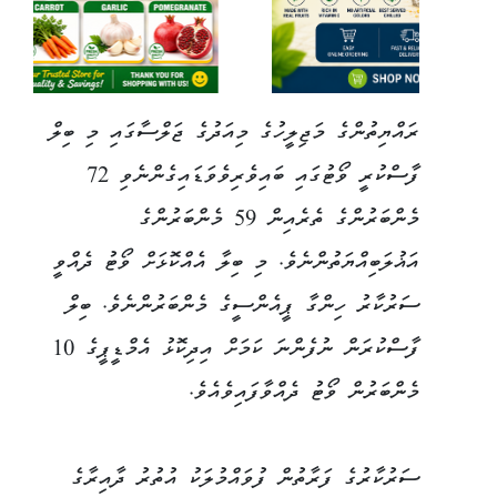
ރައްޔިތުންގެ މަޖިލީހުގެ މިއަދުގެ ޖަލްސާގައި މި ބިލް
ފާސްކުރީ ވޯޓުގައި ބައިވެރިވެވަޑައިގެންނެވި 72
މެންބަރުންގެ ތެރެއިން 59 މެންބަރުންގެ
އަޣުލަބިއްޔަތުންނެވެ. މި ބިލާ އެއްކޮޅަށް ވޯޓު ދެއްވީ
ސަރުކާރު ހިންގާ ޕީއެންސީގެ މެންބަރުންނެވެ. ބިލް
ފާސްކުރަން ނުފެންނަ ކަމަށް އިދިކޮޅު އެމްޑީޕީގެ 10
މެންބަރުން ވޯޓު ދެއްވާފައިވެއެވެ.
ސަރުކާރުގެ ފަރާތުން ފުވައްމުލަކު އުތުރު ދާއިރާގެ