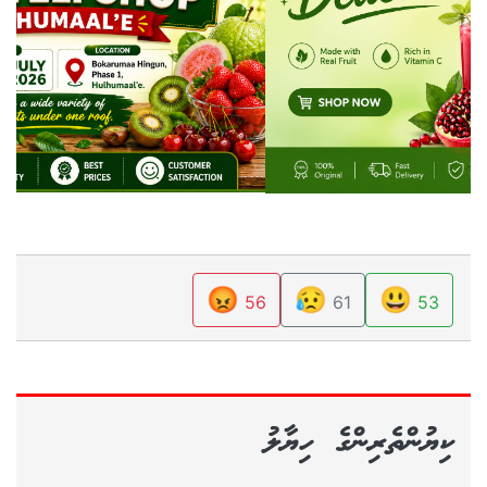
😡
😥
😃
56
61
53
ކިޔުންތެރިންގެ ހިޔާލު