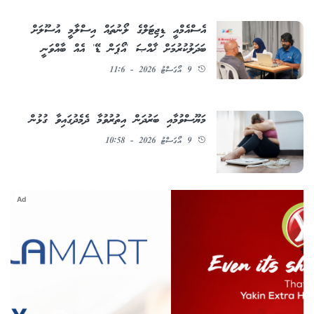
އެސްއެމްއީ ޑިޖިޓަލްގެ ލޯނުތައް އިސްލާމީ އުސޫލަށް
ބަދަލުކުރުމަށް ޚާއްޞަ 'އޯޕަން ޑޭ' އެއް ބާއްވަނީ
9 އޯގަސްޓު 2026 - 11:6
މަޔޫސްވުމާއި ބަރުދަން އިތުރުވުމާ ދެމެދުގައިވާ ގުޅުން
9 އޯގަސްޓު 2026 - 10:58
Ad