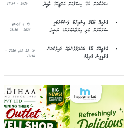
ސަރުކާރަށް ނެގޭ އިޞްލާޙަށް އެލްޖީއޭގެ ތާއީދު
2026 - 17:34
އެލްޖީއޭ ބޯޑުގެ އިންތިހާބު ފަސްކުރުމަކީ
4 އޯގަސްޓު
ސަރުކާރުން ބަލި އިއުލާންކުރުން: ނަޝީދު
2026 - 23:56
އެލްޖީއޭގެ ބޯޑު ބައްދަލުވުންތައް ލައިވްކުރަން
23 ޖުލައި 2026 -
އެމްޑީޕީން އެދިއްޖެ
13:16
Ad