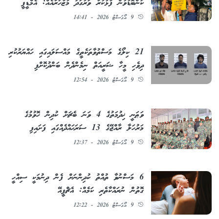
ކަންބޮޑުވުން ފާޅުކުރާ ވަރުގަދަ މުޒާހަރާއެއް: އެމްޑީޕީ
9 އޯގަސްޓު 2026 - 14:41
21 ކިލޯގެ މަސްތުވާތަކެތީގެ މައްސަލައިގައި ހައްޔަރުކުރި
ދިވެހި މީހާ ޝަރީއަތް ނިމެންދެން ބަންދުކޮށްފި
9 އޯގަސްޓު 2026 - 12:54
ވަޠަނީ ޚިދުމަތުގެ 4 ވަނަ ބެޗަށް ކުދިން ހޮވުމުގެ
މަރުހަލާ ރާއްޖޭގެ 13 ސަރަޙައްދެއްގައި ފަށައިފި
9 އޯގަސްޓު 2026 - 12:37
6 މަސްނުވާ ތުއްތު ކުދިންނަށް ފެން ދިނުމަކީ ސިއްހީ
ގޮތުން ނުރައްކާތެރި ކަމެއް: އެޗްޕީއޭ
9 އޯގަސްޓު 2026 - 12:22