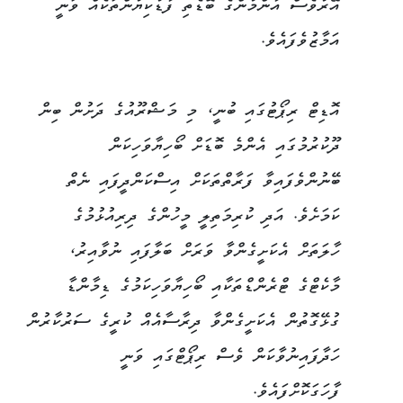
އޭރުވެސް އާންމުންގެ ބޮޑެތި ފާޑުކިޔުންތަކެއް ވަނީ
އަމާޒުވެފައެވެ.
އޮޑިޓް ރިޕޯޓުގައި ބުނީ، މި މަޝްރޫއުގެ ދަށުން ބިން
ދޫކުރުމުގައި އެންމެ ބޮޑަށް ބޯހިޔާވަހިކަން
ބޭނުންވެފައިވާ ފަރާތްތަކަށް އިސްކަންދީފައި ނެތް
ކަމަށެވެ. އަދި ކުރިމަތިލީ މީހުންގެ ދިރިއުޅުމުގެ
ހާލަތަށް އެކަށީގެންވާ ވަރަށް ބަލާފައި ނުވާއިރު،
މާކެޓްގެ ޓްރެންޑްތަކާއި ބޯހިޔާވަހިކަމުގެ ޑިމާންޑާ
ގުޅޭގޮތުން އެކަށީގެންވާ ދިރާސާއެއް ކުރީގެ ސަރުކާރުން
ހަދާފައިނުވާކަން ވެސް ރިޕޯޓްގައި ވަނީ
ފާހަގަކޮށްފައެވެ.