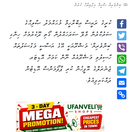
ބިންވެރިޔާ ސްކީމް އިފްތިތާހް ކުރުން
ކުރީގެ ރައީސް އިބްރާހީމް މުޙައްމަދު ޞާލިޙްގެ
Facebook
ސަރުކާރުން މާލޭ ސަރަހައްދުން ގޯތި ދޫކުރުމަށް ހިންގި
Twitter
'ބިންވެރިޔާ' މަޝްރޫއަކީ އޭގެ އަސާސީ މަގުސަދުތައް
ހާސިލުވި މަޝްރޫއެއް ނޫން ކަމަށް އޮޑިޓަރ
Viber
ޖެނެރަލްގެ އޮފީހުން ކުރި ޕާފޯމަންސް އޮޑިޓުން
WhatsApp
ދައްކައިފިއެވެ.
Telegram
Email
Copy
Link