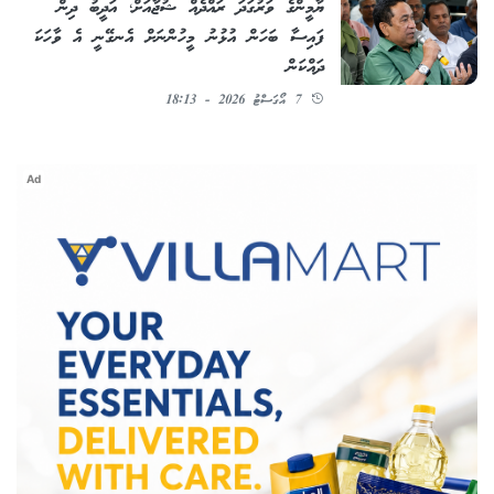
ޔާމީންގެ ވަރުގަދަ ރައްދެއް ޝުޖާއަށް؛ އަދީބު ދިން
ފައިސާ ބަހަން އުޅުނު މީހުންނަށް އެނގޭނީ އެ ވާހަކަ
ދައްކަން
7 އޯގަސްޓު 2026 - 18:13
Ad