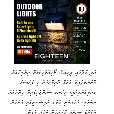
އަދި މާލޭގައި ދިރިއުޅޭ، ބޯހިޔާވަހިކަމަށް އިންތިހާއަށް
ބޭނުންވެފައިވާ އެތައް އާއިލާއަކަށް މި ފުރުސަތު
ގެއްލިގެންދިޔައީ، މީހުންގެ ބޭނުންޖެހިފައިވާ މިންވަރަށް
ނުބަލައި، ހަމައެކަނި މާލޭގެ ރަޖިސްޓްރީގައި އޮތުމުން
އަގުބޮޑު ބިންތައް ދޫކުރުމުން ކަމަށް އޮޑިޓް