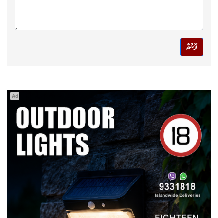
ފޮނުވާ
Ad