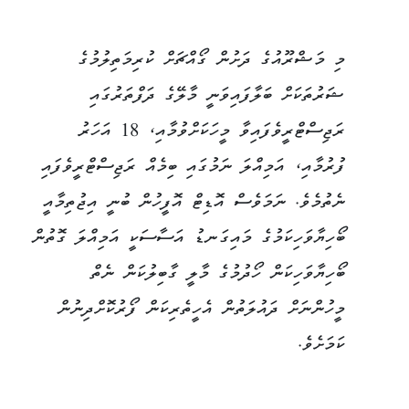
މި މަޝްރޫއުގެ ދަށުން ގޯއްޗަށް ކުރިމަތިލުމުގެ
ޝަރުތަކަށް ބަލާފައިވަނީ މާލޭގެ ދަފްތަރުގައި
ރަޖިސްޓްރީވެފައިވާ މީހަކަށްވުމާއި، 18 އަހަރު
ފުރުމާއި، އަމިއްލަ ނަމުގައި ބިމެއް ރަޖިސްޓްރީވެފައި
ނެތުމެވެ. ނަމަވެސް އޮޑިޓް އޮފީހުން ބުނީ އިޖުތިމާއީ
ބޯހިޔާވަހިކަމުގެ މައިގަނޑު އަސާސަކީ އަމިއްލަ ގޮތުން
ބޯހިޔާވަހިކަން ހޯދުމުގެ މާލީ ގާބިލުކަން ނެތް
މީހުންނަށް ދައުލަތުން އެހީތެރިކަން ފޯރުކޮށްދިނުން
ކަމަށެވެ.