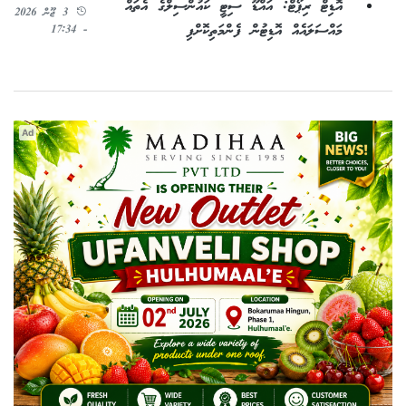
އޮޑިޓް ރިޕޯޓް: އައްޑޫ ސިޓީ ކައުންސިލްގެ އެތައް
3 ޖޫން 2026
މައްސަލައެއް އޮޑިޓުން ފެންމަތިކޮށްފި
- 17:34
Ad