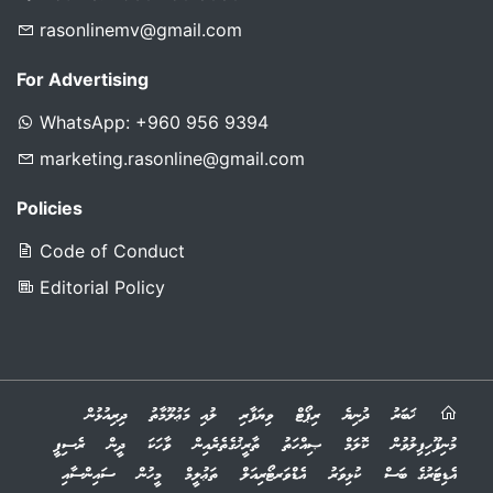
rasonlinemv@gmail.com
For Advertising
WhatsApp: +960 956 9394
marketing.rasonline@gmail.com
Policies
Code of Conduct
Editorial Policy
ޚަބަރު
ދުނިޔެ
ރިޕޯޓް
ވިޔަފާރި
ލުއި މަޢުލޫމާތު
ދިރިއުޅުން
މުނިފޫހިފިލުވުން
ކޮލަމް
ޞިއްހަތު
ތާރީޚުގެތެރެއިން
ވާހަކަ
ދީން
ރެސިޕީ
އެޑިޓަރުގެ ބަސް
ކުޅިވަރު
އެޑްވަރޓޯރިއަލް
ތަޢުލީމް
މީހުން
ސައިންސާއި