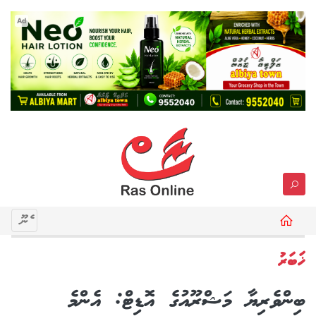
Ad
މެނޫ
ޚަބަރު
ބިންވެރިޔާ މަޝްރޫއުގެ އޮޑިޓް: އެންމެ