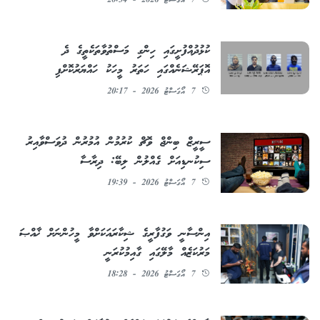
7 އޯގަސްޓު 2026 - 20:34
ކުޅުދުއްފުށީގައި ހިންގި މަސްތުވާތަކެތީގެ ދެ
އޮޕަރޭޝަނެއްގައި ހަތަރު މީހަކު ހައްޔަރުކޮށްފި
7 އޯގަސްޓު 2026 - 20:17
ސީރީޒް ބިންޖް ވޮޗް ކުރުމުން އުމުރުން ދުވަސްވާއިރު
ސިކުނޑިއަށް ގެއްލުން ލިބޭ: ދިރާސާ
7 އޯގަސްޓު 2026 - 19:39
އިންސާނީ ވަގުފާރީގެ ޝިކާރައަކަށްވާ މީހުންނަށް ޚާއްޞަ
މަރުކަޒެއް މާލޭގައި ގާއިމުކުރަނީ
7 އޯގަސްޓު 2026 - 18:28