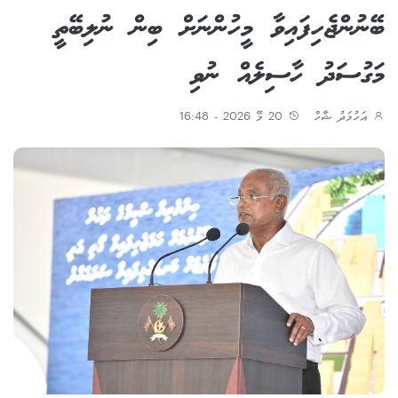
ބޭނުންޖެހިފައިވާ މީހުންނަށް ބިން ނުލިބޭތީ
މަގުސަދު ހާސިލެއް ނުވި
އަހުމަދު ޝާހް
20 މޭ 2026 - 16:48