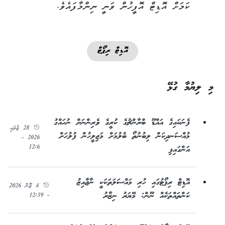
ކަމަށް އޮޑިޓް އޮފީހުން ވަނީ ނިންމާފައެވެ.
އޮޑިޓް ރިޕޯޓް
މި ލިޔުމާ ގުޅޭ
ފެނަކައިގެ އައްޑޫ ބްރާންޗުގެ ކުރީގެ ވެރިންނަށް ނުހައްގު
28 ޖުލައި
މުއްސަނދިކަން ލިބުނުތޯ ބެލުމަށް މަޖިލީހުން ފުލުހަށް
2026 -
12:6
އަންގައިފި
އޮޑިޓް ރިޕޯޓުގައި ހުރި މައްސަލަތަކަކީ ނާޖާއިޒު
4 ޖޫން 2026
ކަންތައްތަކެއް ނޫން: މޭޔަރު ނިޒާރު
- 12:39