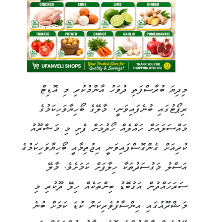
މިދިޔަ ބުރާސްފަތި ދުވަހު އާންމުކުރި މި އޮޑިޓް
ރިޕޯޓުގައި ބުނެފައިވަނީ، މާލޭގެ ބޯހިޔާވަހިކަމުގެ
މައްސަލައަށް ހައްލެއް ހޯދުމަށް ފެށި މި މަޝްރޫއު
ކުރިއަށް ގެންގޮސްފައިވަނީ އިޖުތިމާއީ ބޯހިޔާވަހިކަމުގެ
އަސްލު މަގުސަދުތަކާ ހިލާފަށް ކަމަށެވެ. މާލޭ
ސަރަހައްދުން އަގުބޮޑު ބިންތަކެއް ހިލޭ ދޫކުރި މި
މަޝްރޫއުގައި އިންސާފުވެރިކަން ކުޑަ ކަމަށް ބުނެ