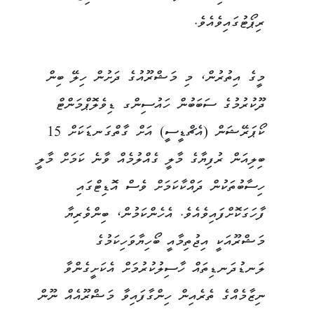
ރިޕޯޓުގައިވެއެވެ.
މީގެ އިތުރުން، މި މަޝްރޫއުގެ ދަށުން ހިލޭ ބިން
ދޫކުރުމުގެ ސަބަބުން ހައުސިންގ ޑިވެލޮޕްމަންޓް
ކޯޕަރޭޝަން (އެޗްޑީސީ) އަށް ގާތްގަނޑަކަށް 15
ބިލިއަން ރުފިޔާގެ މާލީ ގެއްލުމެއް ވާނެ ކަމަށް މާލީ
ހިސާބުތަކުން ދައްކާކަމަށް ވެސް އޮޑިޓްގައި
ފާހަގަކޮށްފައިވެއެވެ. އެހެންކަމުން، ބިންވެރިޔާ
މަޝްރޫއަކީ އިޖުތިމާއީ ބޯހިޔާވަހިކަމުގެ
ލަނޑުދަނޑިތައް ހާސިލުކުރުމަށް އެކަށީގެންވާ
ނިޒާމެއްގެ ތެރެއިން ހިންގާފައިވާ މަޝްރޫއެއް ނޫން