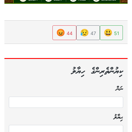
😡
😥
😃
44
47
51
ކިޔުންތެރިންގެ ހިޔާލު
ނަން
ޙިޔާލު