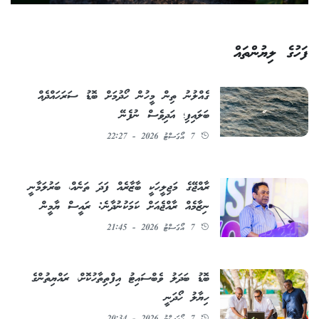
ފަހުގެ ލިޔުންތައް
ގެއްލުނު ތިން މީހުން ހޯދުމަށް ބޮޑު ސަރަހައްދެއް
ބަލައިފި؛ އަދިވެސް ނުފެނޭ
7 އޯގަސްޓު 2026 - 22:27
ރާއްޖޭގެ މަޖިލީހަކީ ބާޒާރެއް ފަދަ ތަނެއް، ބަރުލަމާނީ
ނިޒާމެއް ރާއްޖެއަށް ކަމަކުނުދާނެ: ރައީސް ޔާމީން
7 އޯގަސްޓު 2026 - 21:45
ބޮޑު ބަދަލު ވެބްސައިޓު އިފްތިތާހުކޮށް، ރައްޔިތުންގެ
ހިޔާލު ހޯދަނީ