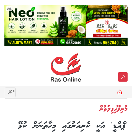
Ad
މެނޫ
މުނިފޫހިފިލުވުން
'ޕެއްޑީ' އަކީ ކެރިއަރުގައި މިހާތަނަށް ކުޅޭ