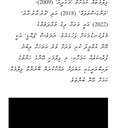
ފިލްމުތައް ކަމަށްވާ 'މަގަދީރާ' (2009)،
'ރަންގަސްތަލަމް' (2018) އަދި 'އާރު.އާރު.އާރު'
(2022) އައީ ވަރަށް ދިގު މުއްދަތެއްގެ
މެދުކެނޑުމަކަށް ފަހުގައެވެ. ނަމަވެސް 'ޕެއްޑީ' އަކީ
އޭނާ އުއްމީދު ކުރި ވަރަށް ވުރެ އަވަހަށް ލިބުނު
ފުރުސަތެއް ކަމަށާއި، މި ފިލްމަކީ އޭނާގެ ހަޔާތުގެ
ލައިބްރަރީގައި އަބަދަށް ރައްކާކުރަން ބޭނުންވާ ފިލްމެއް
ކަމަށް އޭނާ ބުންޏެވެ.