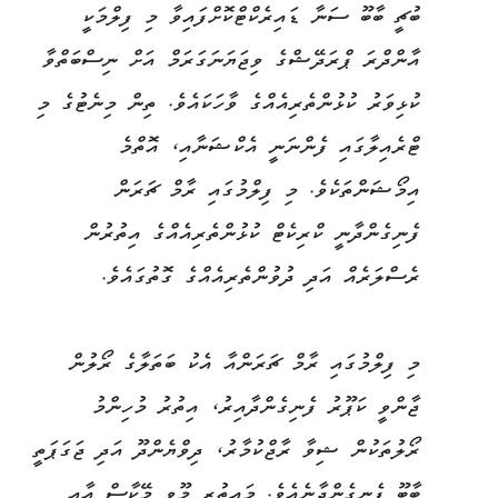
ބުޗީ ބާބޫ ސަނާ ޑައިރެކްޓްކޮށްފައިވާ މި ފިލްމަކީ
އާންދްރަ ޕްރަދޭޝްގެ ވިޖަޔަނަގަރަމް އަށް ނިސްބަތްވާ
ކުޅިވަރު ކުޅުންތެރިއެއްގެ ވާހަކައެވެ. ތިން މިނެޓުގެ މި
ޓްރެއިލާގައި ފެންނަނީ އެކްޝަނާއި، އޮތްމެ
އިމޯޝަންތަކެވެ. މި ފިލްމުގައި ރާމް ޗަރަން
ފެނިގެންދާނީ ކްރިކެޓް ކުޅުންތެރިއެއްގެ އިތުރުން
ރެސްލަރެއް އަދި ދުވުންތެރިއެއްގެ ގޮތުގައެވެ.
މި ފިލްމުގައި ރާމް ޗަރަންއާ އެކު ބަތަލާގެ ރޯލުން
ޖާންވީ ކަޕޫރު ފެނިގެންދާއިރު، އިތުރު މުހިންމު
ރޯލުތަކުން ޝިވާ ރާޖްކުމާރު، ދިވްޔެންދޫ އަދި ޖަގަޕަތީ
ބާބޫ ފެނިގެންދާނެއެވެ. މައިތުރީ މޫވީ މޭކާސް އާއި