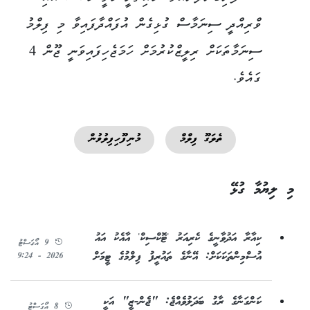
ވްރިއްދީ ސިނަމާސް ގުޅިގެން އުފައްދާފައިވާ މި ފިލްމު
ސިނަމާތަކަށް ރިލީޒްކުރުމަށް ހަމަޖެހިފައިވަނީ ޖޫން 4
ގައެވެ.
ތެލަގޫ ފިލްމް
މުނިފޫހިފިލުވުން
މި ލިޔުމާ ގުޅޭ
ކިއާރާ އަދުވާނީގެ ކެރިއަރު 'ޓޮކްސިކް' އާއެކު އައު
9 އޯގަސްޓު
އުސްމިންތަކަކަށް: އޭނާގެ ތައުރީފު ފިލްމުގެ ޓީމަށް
2026 - 9:24
ކަންގަނާގެ ރާގު ބަދަލުވެއްޖެ: "ޖެން-ޒީ" އަކީ
8 އޯގަސްޓު