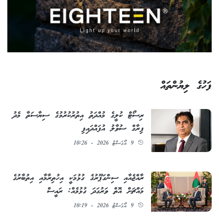
ފަހުގެ ލިޔުންތައް
ރިސޯޓް ކުލީގެ މުއްދަތު އިތުރުކުރުމުގެ ސިޔާސަތާ މެދު
ފިރާގް ސުވާލު އުފައްދައިފި
9 އޯގަސްޓު 2026 - 10:26
ރާއްޖެއާއި ސިންގަޕޫރުގެ ގުޅުމަކީ އިހުތިރާމާއި އިތުބާރުގެ
މައްޗަށް އޮތް ވަރުގަދަ ގުޅުމެއް: ރައީސް
9 އޯގަސްޓު 2026 - 10:19