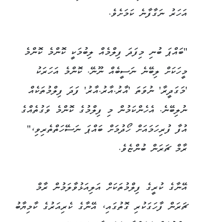
އަހަރު ނަގާފާނެ ކަމަށެވެ.
"ބައްޕަ ބުނި މިފަދަ ފިލްމެއް ލިބުމަކީ ކޮންމެ ކޮންމެ
މީހަކަށް ލިބޭނެ ނަސީބެއް ނޫނޭ. ކޮންމެ އަހަރަކު
'މަގަދީރާ' ނުވަތަ 'އާރު.އާރު.އާރު' ފަދަ ފިލްމުތަކެއް
ނުލިބޭނެ. އެހެންކަމުން މި ފިލްމުގެ ކޮންމެ ވަގުތެއްގެ
އުފާ ފުރިހަމައަށް ހޯދުމަށް ބައްޕަ ނަސޭހަތްތެރިވި،"
ރާމް ޗަރަން ބުންޏެވެ.
އޭނާގެ ކުރީގެ ފިލްމުތަކަށް އަލިއަޅުވާލަމުން ރާމް
ޗަރަން ފާހަގަކުރި ގޮތުގައި، އޭނާގެ ކެރިއަރުގެ ކާމިޔާބު