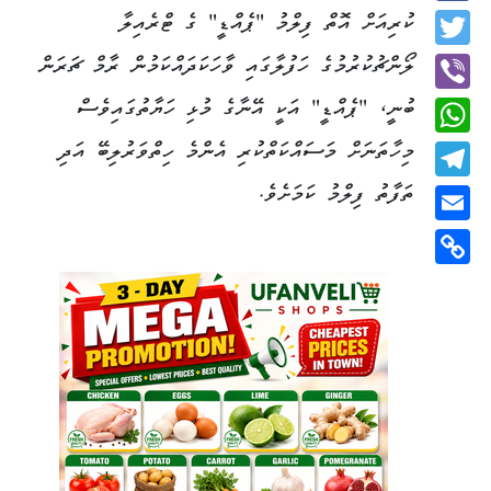
Facebook
ކުރިއަށް އޮތް ފިލްމު "ޕެއްޑީ" ގެ ޓްރެއިލާ
Twitter
ލޯންޗުކުރުމުގެ ހަފުލާގައި ވާހަކަދައްކަމުން ރާމް ޗަރަން
ބުނީ، "ޕެއްޑީ" އަކީ އޭނާގެ މުޅި ހަޔާތުގައިވެސް
Viber
މިހާތަނަށް މަސައްކަތްކުރި އެންމެ ހިތްވަރުލިބޭ އަދި
WhatsApp
ތަފާތު ފިލްމު ކަމަށެވެ.
Telegram
Email
Copy
Link