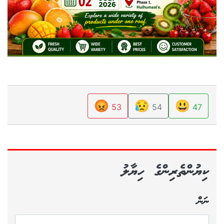
😡
😥
😃
53
54
47
ކިޔުންތެރިންގެ ހިޔާލު
ނަން