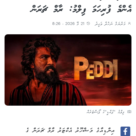
އެންމެ ފުރިހަމަ ފިލްމު: ރާމް ޗަރަން
މަރްޔަމް ނަހްދާ ވަޙީދު
21 މޭ 2026 - 8:26
ފިލްމު "ޕެއްޑީ"ގެ ޕޯސްޓަރެއް
އިންޑިއާގެ މަޝްހޫރު އެކްޓަރު ރާމް ޗަރަން ގެ