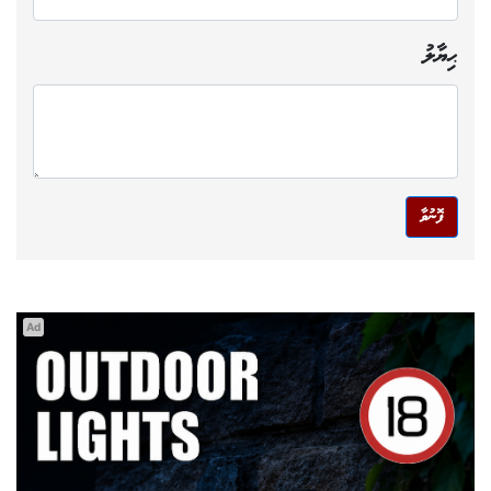
ޙިޔާލު
ފޮނުވާ
Ad