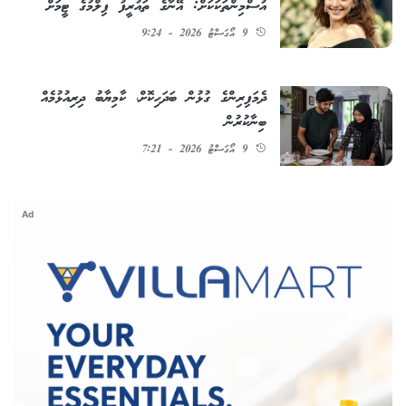
އުސްމިންތަކަކަށް: އޭނާގެ ތައުރީފު ފިލްމުގެ ޓީމަށް
9 އޯގަސްޓު 2026 - 9:24
ދެމަފިރިންގެ ގުޅުން ބަދަހިކޮށް، ކާމިޔާބު ދިރިއުޅުމެއް
ބިނާކުރުން
9 އޯގަސްޓު 2026 - 7:21
Ad