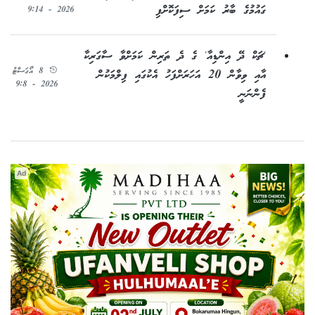
ގައުމުގެ ބާރު ކަމަށް ސިފަކޮށްފި
2026 - 9:14
'ޗަކް ދޭ އިންޑިއާ' ގެ ދެ ތަރިން ކަމަށްވާ ސާގަރިކާ
8 އޯގަސްޓު
އާއި ވިވާން 20 އަހަރަށްފަހު އެކުގައި ފިލްމަކުން
2026 - 9:8
ފެންނަނީ
Ad