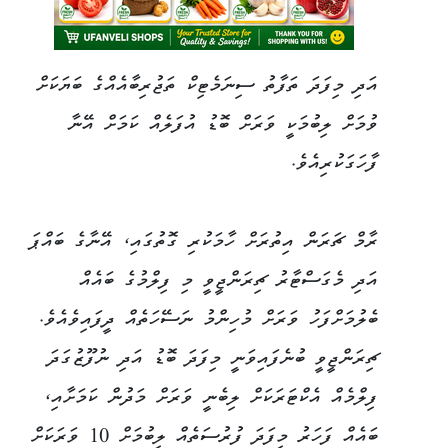
އަދި މިފަދަ ތަފާތު ސިނަމެޓިކް ތަޖުރިބާއެއްގެ ބަޔަކަށް
ވުމަށް ލިބުމަކީ ވަރަށް ބޮޑު އުފަލެއް ކަމަށް އޭނާ
ފާހަގަކުރިއެވެ.
ރާމް ޗަރަން އިތުރަށް ހާމަކުރި ގޮތުގައި، އޭނާގެ ބައްޕަ
އަދި މެގަސްޓާރު ޗިރަންޖީވީ މި ފިލްމުގެ ބައެއް
ބެލުމަށްފަހު ވަރަށް މުހިންމު ނަސޭހަތެއް ދީފައިވެއެވެ.
ޗިރަންޖީވީ ބުނެފައިވަނީ މިފަދަ ބޮޑު އަދި ނުފޫޒުގަދަ
ފިލްމެއް އެކްޓަރަކަށް ލިބެނީ ވަރަށް މަދުން ކަމަށާއި،
ބައެއް ފަހަރު މިފަދަ ފުރުސަތެއް ލިބުމަށް 10 ވަރަކަށް