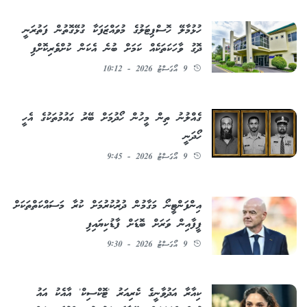
ހުޅުމާލޭ ހޮސްޕިޓަލުގެ މުވައްޒަފަކާ ގުޅޭގޮތުން ފަތުރަނީ
ދޮގު ވާހަކަތަކެއް ކަމަށް ބުނެ އެކަން ކުށްވެރިކޮށްފި
9 އޯގަސްޓު 2026 - 10:12
ގެއްލުނު ތިން މީހުން ހޯދުމަށް ބޭރު ގައުމުތަކުގެ އެހީ
ހޯދަނީ
9 އޯގަސްޓު 2026 - 9:45
އިންފަންޓީނޯ މަގާމުން ދުރުކުރުމަށް ކުރާ މަސައްކަތްތަކަށް
ފީފާއިން ވަރަށް ބޮޑަށް ފާޑުކިޔައިފި
9 އޯގަސްޓު 2026 - 9:30
ކިއާރާ އަދުވާނީގެ ކެރިއަރު 'ޓޮކްސިކް' އާއެކު އައު