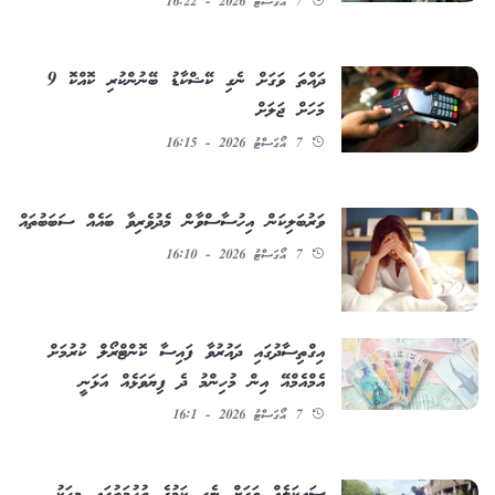
7 އޯގަސްޓު 2026 - 16:22
ދައްތަ ވަގަށް ނެގި ކޭޝްކާޑު ބޭނުންކުރި ކޮއްކޮ 9
މަހަށް ޖަލަށް
7 އޯގަސްޓު 2026 - 16:15
ވަރުބަލިކަން އިހުސާސްވާން މެދުވެރިވާ ބައެއް ސަބަބުތައް
7 އޯގަސްޓު 2026 - 16:10
އިގްތިސާދުގައި ދައުރުވާ ފައިސާ ކޮންޓްރޯލް ކުރުމަށް
އެމްއެމްއޭ އިން މުހިންމު ދެ ފިޔަވަޅެއް އަޅަނީ
7 އޯގަސްޓު 2026 - 16:1
ސައިކަލެއް ވަގަށް ނެގި ކަމުގެ ތުހުމަތުގައި މީހަކު