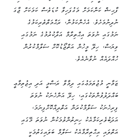
ފާޙިޝް ކަންކަމަށް މަގުފަހިވާ ކުޑަވެސް ކަމަކަށް ޖާގަ
ނުދިނުމަށެވެ. އެހެންކަމުން، ރަޙްމަތްތެރިކަމުގެ
ނަމުގައި ނުވަތަ އިޙްތިރާމް އަދާކުރުމުގެ ނަމުގައި
ވިޔަސް، ހިލޭ މީހުން އަތްޖޯޑުކޮށް ސަލާމްކުރުން
ހުއްދައެއް ނުވާނެއެވެ.
ޒަމާނީ މުޖުތަމަޢުގައި ދިމާވާ ރަސްމީ އަދި އިޖުތިމާޢީ
ބައްދަލުވުންތަކުގައި، ހިލޭ އަންހެނަކު ނުވަތަ
ފިރިހެނަކު ސަލާމްކުރަން އަތްދިއްކޮށްފިނަމަ،
އަދަބުވެރިކަމާއެކު ހިނިތުންވުމަކުން ނުވަތަ މޭގައި
އަތްލައި އިޙްތިރާމާއެކު ސަލާމް ބަލައިގަތުމަކީ