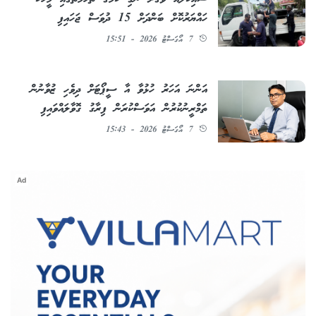
ހައްޔަރުކޮށް ބަންދަށް 15 ދުވަސް ޖަހައިފި
7 އޯގަސްޓު 2026 - 15:51
އަންނަ އަހަރު ހުޅުވާ އާ ސީޕޯޓަށް ދިވެހި ޒުވާނުން
ތަމްރީނުކުރުން އަވަސްކުރަން ފިރާގު ގޮވާލައްވައިފި
7 އޯގަސްޓު 2026 - 15:43
Ad