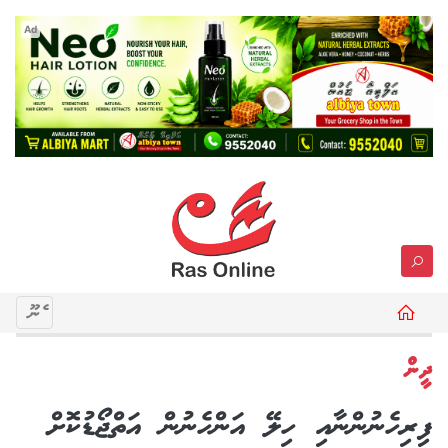
Ad
މެނޫ
ދީން
ފިރިހެނުންނާއި ހިލޭ އަންހެނުން އަތްޖޯޑުކޮށް