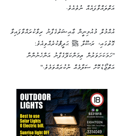
އަތްލައްވާފައެއް ނުވެއެވެ.
އުއްމުލް މުއުމިނީން ޢާއިޝަތުގެފާނު ރިވާކުރައްވާފައިވާ
ގޮތުގައި، ރަސޫލާ ﷺ ޙަދީޘްކުރެއްވިއެވެ:
"ހަމަކަށަވަރުން ތިމަންކަލޭގެފާނު އަންހެނުންނާ
އަތްޖޯޑުކޮށް ސަލާމެއް ނުކުރައްވަމެވެ."