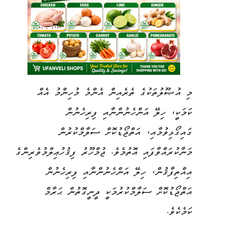
މި އުޞޫލުތަކުގެ ތެރެއިން އެންމެ މުހިންމު އެއް
ކަމަކީ، ހިލޭ އަންހެނުންނާއި ފިރިހެނުން
ގައިގޯޅިވުމާއި، އަތްޖޯޑުކޮށް ސަލާމްކުރުން
މަނާކުރައްވާފައި އޮތުމެވެ. ޖުމްހޫރު ފިޤުހުޢިލްމުވެރިންގެ
އިއްތިފާޤުން، ހިލޭ އަންހެނުންނާއި ފިރިހެނުން
އަތްޖޯޑުކޮށް ސަލާމްކުރުމަކީ ދީނީގޮތުން ޙަރާމް
ކަމެކެވެ.