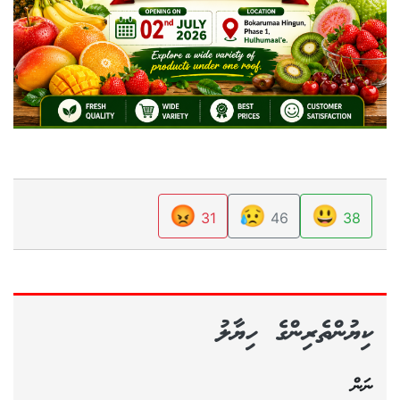
😡
😥
😃
31
46
38
ކިޔުންތެރިންގެ ހިޔާލު
ނަން