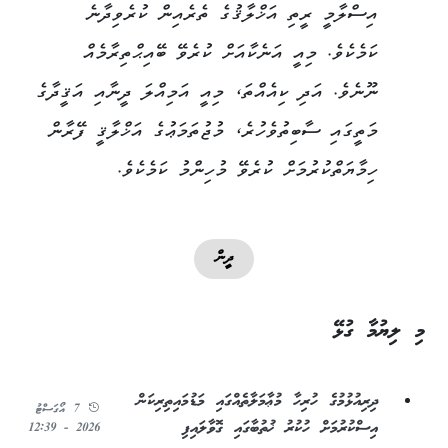
އިސްލާމީ ރީތި އަޚްލާޤުގެ ތެރެއިން ކުރެވިދާނެ
ކަމެކެވެ. މިއީ އަނެކާއަށް ކުރެވޭ ބޭއިޙްތިރާމެއް
ނޫނެވެ. އަދި ކިއެއްތަ، މިއީ އަމިއްލަ ދީނާއި އަޤީދާގެ
މަތީގައި ސާބިތުވެހުރެ، މުޖުތަމަޢުގެ އަޚްލާޤީ ފޭރާން
ހިމާޔަތްކުރުމަށް ކުރެވޭ މުހިންމު ކަމެކެވެ.
ދީން
މި ލިޔުމާ ގުޅޭ
ދިރިއުޅުމުގެ ހުރިހާ މުޢާމަލާތެއްގައި މަޑުމައިތިރިކަން
7 އޯގަސްޓު
އިސްކުރުމަށް ހުކުރު ޚުތުބާގައި ގޮވާލައިފި
2026 - 12:39