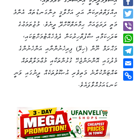
އިސްލާމްދީނަކީ އިންސާނާގެ ކަރާމާތާއި،
Facebook
އިއްފަތްތެރިކަން އަދި އަޚްލާޤީ މިންގަނޑުތައް އެންމެ
Twitter
މަތީ ދަރަޖައަށް ޙިމާޔަތްކޮށްދޭ ދީނެވެ. މުޖުތަމަޢުގެ
ބަދަހިކަމާއި ސާފުތާހިރުކަން ދެމެހެއްޓުމަށްޓަކައި،
Viber
މަޙްރަމް ނޫން (ހިލޭ) ފިރިހެނުންނާއި އަންހެނުންގެ
WhatsApp
މެދުގައި އޮންނަންޖެހޭ ގުޅުންތަކާއި މުޢާމަލާތްތައް
Telegram
ބައްޓަންކުރާނެ މަތިވެރި އުޞޫލުތަކެއް ދީނުގައި ވަނީ
Email
ކަނޑައަޅުއްވާފައެވެ.
Copy
Link