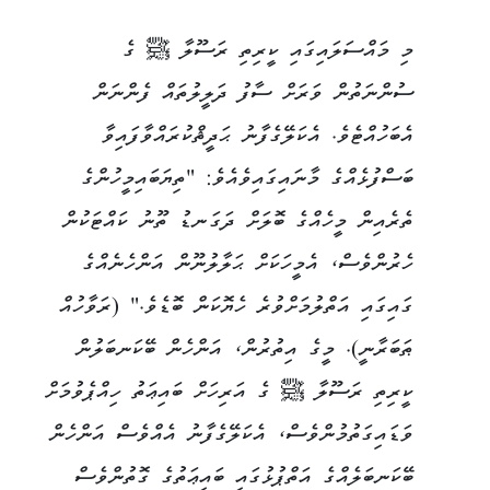
މި މައްސަލައިގައި ކީރިތި ރަސޫލާ ﷺ ގެ
ސުންނަތުން ވަރަށް ސާފު ދަލީލުތައް ފެންނަން
އެބަހުއްޓެވެ. އެކަލޭގެފާނު ޙަދީޘްކުރައްވާފައިވާ
ބަސްފުޅެއްގެ މާނައިގައިވެއެވެ: "ތިޔަބައިމީހުންގެ
ތެރެއިން މީހެއްގެ ބޮލަށް ދަގަނޑު ތޫނު ކައްޓަކުން
ހެރުންވެސް، އެމީހަކަށް ޙަލާލުނޫން އަންހެނެއްގެ
ގައިގައި އަތްލުމަށްވުރެ ހެޔޮކަން ބޮޑެވެ." (ރަވާހުއް
ޠަބަރާނީ). މީގެ އިތުރުން، އަންހެން ބޭކަނބަލުން
ކީރިތި ރަސޫލާ ﷺ ގެ އަރިހަށް ބައިޢަތު ހިއްޕެވުމަށް
ވަޑައިގަތުމުންވެސް، އެކަލޭގެފާނު އެއްވެސް އަންހެން
ބޭކަނބަލެއްގެ އަތްޕުޅުގައި ބައިޢަތުގެ ގޮތުންވެސް