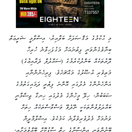
މި ޙުކުމުގެ މަޤްޞަދަށް ބަލާއިރު، އިސްލާމީ ޝަރީޢަތް
ބިނާވެގެންވަނީ ފިތުނައަށް މަގުފަހިވާނެ ހުރިހާ
ދޮރުތަކެއް ބަންދުކުރުމުގެ (ސައްދުލް ޛަރާއިޢުގެ)
މަތިވެރި އުޞޫލުގެ މައްޗަށެވެ. ފިރިހެނުންނާއި
އަންހެނުންގެ މެދުގައި އޮންނަ ފިޠުރީ ދަމައިގަތުމުގެ
ސަބަބުން، ހިލޭ މީހުންގެ މެދުގައި ހިނގާ ޖިސްމާނީ
ބައްދަލުވުންތަކަކީ ނޭދެވޭ ވަސްވާސްތަކެއް ހިތަށް
ވަނުމަށް މެދުވެރިވެދާނެ ކަމެކެވެ. އިސްލާމްދީން
ބޭނުންވަނީ އިންސާނާގެ ހިތް ސާފުކޮށް ބޭއްވުމަށާއި،