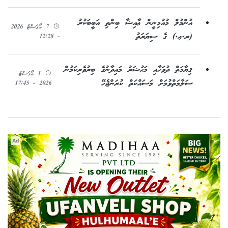
އުންމުލް މުއުމިނީން ޢާއިޝާ ބިންތި އަބީބަކުރު
7 އޯގަސްޓު 2026
(ރ.ޢ.) ގެ ސިޔަރަތު
- 12:28
ޤިޔާމަތް ދުވަހާއި މަޙުޝަރު މައިދާނުގެ ބިރުވެރިކަމުން
1 އޯގަސްޓު
ސަލާމަތްވުމަށް މަސައްކަތް ކުރަންޖެހޭ
2026 - 17:45
Ad