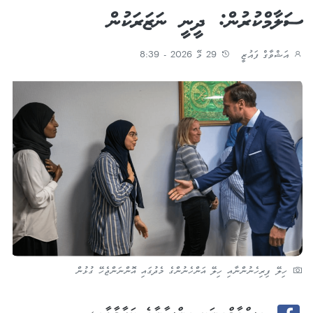
ސަލާމްކުރުން: ދީނީ ނަޒަރަކުން
އަޝްވާގް ފައުޒީ
29 މޭ 2026 - 8:39
ހިލޭ ފިރިހެނުންނާއި ހިލޭ އަންހެނުންގެ މެދުގައި އޮންނަންޖެހޭ ގުޅުން