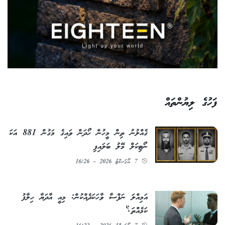
ފަހުގެ ލިޔުންތައް
ގެއްލުނު ތިން މީހުން ހޯދަން ވައިގެ މަގުން 881 އަކަ
ނޯޓިކަލް މޭލު ބަލައިފި
7 އޯގަސްޓު 2026 - 16:26
އަމިއްލަ ނަފްސާ ވާހަކަދެއްކުން: މިއީ އާދަޔާ ހިލާފު
ކަމެއްތަ؟