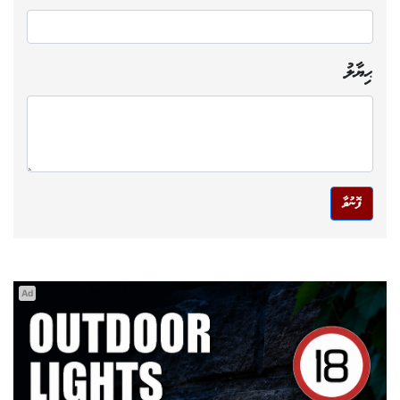
ޙިޔާލު
ފޮނުވާ
Ad