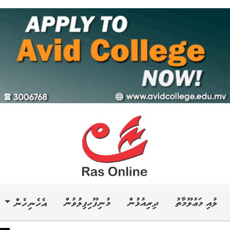
ލުއި މަޢުލޫމާތު
ދިރިއުޅުން
މުނިފޫހިފިލުވުން
އެހެނިހެން