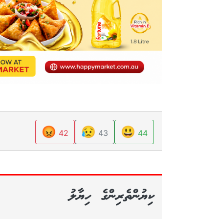
😡
😥
😃
42
43
44
ކިޔުންތެރިންގެ ހިޔާލު