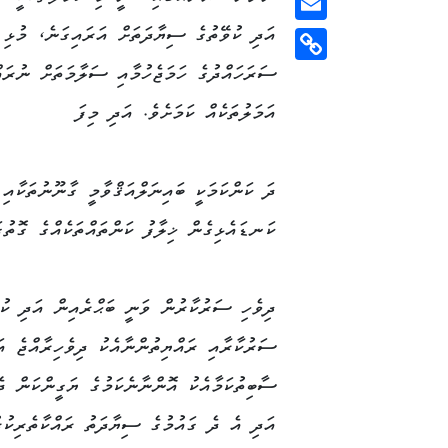
އަދި ކުވޭތުގެ ސިޔާދަތަށް އަރައިގަނެ، މުޅި
Email
ސަރަހައްދުގެ ހަމަޖެހުމާއި ސަލާމަތަށް ނުރައް
Copy
Link
އަމަލުތަކެއް ކަމަށެވެ. އަދި މިފަ
ދަ ކަންކަމަކީ ބައިނަލްއަޤްވާމީ ގާނޫނުތަކާއި
ކަނޑައެޅިގެން ޚިލާފު ކަންތައްތަކެއްގެ ގޮތު
ދިވެހި ސަރުކާރުން ވަނީ ބަޙްރެއިން އަދި ކުވ
ސަރުކާރާއި ރައްޔިތުންނާއެކު ދިވެހިރާއްޖެ އ
ސާބިތުކަމާއެކު އޮންނާނެކަމުގެ ޔަގީންކަން ދެއ
އަދި އެ ދެ ގައުމުގެ ސިޔާދަތު ރައްކާތެރިކުރ