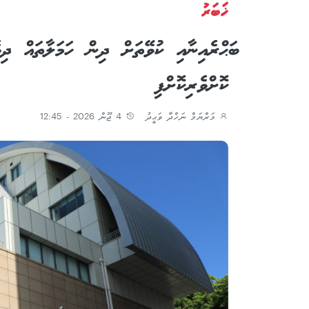
ޚަބަރު
ބަޙްރެއިނާއި ކުވޭތަށް ދިން ހަމަލާތައް ދި
ކޮށްވެރިކޮށްފި
މަރްޔަމް ނަހްދާ ވަޙީދު
4 ޖޫން 2026 - 12:45