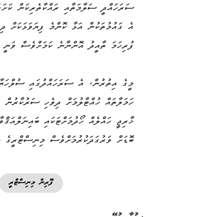
ސަރަހައްދީ ސަލާމަތާއި ރައްކާތެރިކަން ކަށަވަ
އެ ގައުމުތަކުން އަޅާ ކޮންމެ ފިޔަވަޅަކަށް ދިވ
ފުރިހަމަ ތާއީދު އޮންނާނެ ކަމަށްވެސް ވަނީ ބ
މީގެ އިތުރުން، އެ ސަރަހައްދުގައި ސުލްހަޔާއި
ހަމަލާތައް ހުއްޓާލުމަށް ދިވެހި ސަރުކާރުން 
ޚާރިޖީ ހައްލެއް ހޯދުމަށްޓަކައި ބައިނަލްއަޤްވ
ބޮޑަށް ވަރުގަދަކުރުމަށްވެސް މިނިސްޓްރީގެ ބަޔ
ފޮރިން މިނިސްޓްރީ