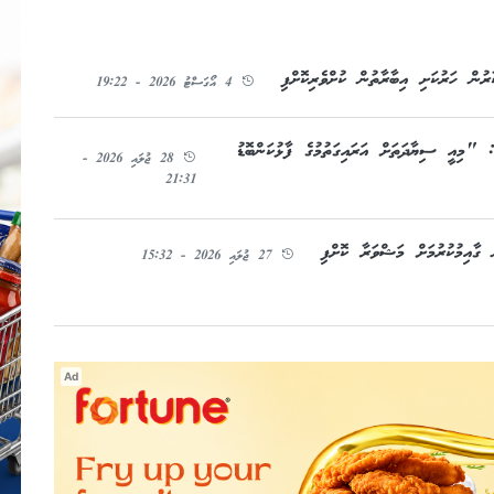
ުން ހަރުކަށި އިބާރާތުން ކުށްވެރިކޮށްފި
4 އޯގަސްޓު 2026 - 19:22
: "މިއީ ސިޔާދަތަށް އަރައިގަތުމުގެ ފާޅުކަންބޮޑު
28 ޖުލައި 2026 -
21:31
ގާއިމުކުރުމަށް މަޝްވަރާ ކޮށްފި
27 ޖުލައި 2026 - 15:32
Ad