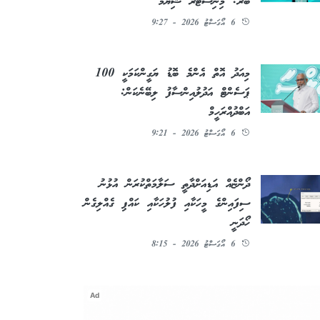
ބުރަ: މިނިސްޓަރު ޝިޔާމް
6 އޯގަސްޓު 2026 - 9:27
މިއަދު އޮތް އެންމެ ބޮޑު ޔަގީންކަމަކީ 100
ޕަސެންޓް އަދުލުއިންސާފު ލިބޭނެކަން:
އަބްދުއްރަހީމް
6 އޯގަސްޓު 2026 - 9:21
ދޯންޏެއް އަޑިއަށްދާތީ ސަލާމަތްކުރަން އުޅުނު
ސިފައިންގެ މީހަކާއި ފުލުހަކާއި ކައްޕި ގެއްލިގެން
ހޯދަނީ
6 އޯގަސްޓު 2026 - 8:15
Ad