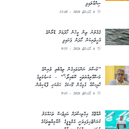
ނިންމާލައިފި
6 އޯގަސްޓު 2026 - 11:48
ގެއްލުނު ތިން މީހުން ހޯދުމަށް ޑްރޯންގެ
އެހީތެރިކަން ހޯދަން ފަށައިފި
6 އޯގަސްޓު 2026 - 9:55
"މުސާރަ ނަންގަވައިގެން ތިއްބެވި ވެރިންގެ
މަސްއޫލިއްޔަތަކީ ކޮބައިތޯ؟" – ކަނޑުމަތީގެ
ހާދިސާއާ ގުޅިގެން މޫސަގެ ހަރުކަށި ފާޑުކިޔުން
6 އޯގަސްޓު 2026 - 9:43
ރާއްޖޭގެ އިގްތިސާދަށް އަދިވެސް ތަހައްމަލު
ކުރަންޖެހިފައިވަނީ އެމްޑީޕީގެ ނާކާމިޔާބީތަކުގެ