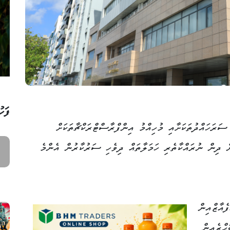
ފަހު
ސަރަހައްދުތަކަށާއި މުހިއްމު އިންފްރާސްޓްރަކްޗާތަކަށް
ް ދިން ނުރައްކާތެރި ހަމަލާތައް ދިވެހި ސަރުކާރުން އެންމެ
ެއާޒްއިން
ޙްރެއިން