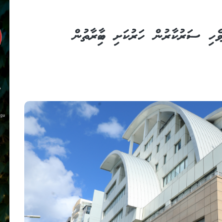
ވެހި ސަރުކާރުން ހަރުކަށި އިބާރާތުން