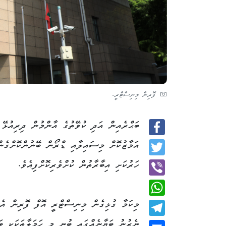
ފޮރިން މިނިސްޓްރީ-
ބަޙްރެއިން އަދި ކުވޭތުގެ އާންމުން ދިރިއުޅޭ 
Facebook
އަމާޒުކޮށް މިސައިލާއި ޑްރޯން ބޭނުންކޮށްގެނ
Twitter
ހަރުކަށި އިބާރާތުން ކުށްވެރިކޮށްފިއެވެ.
Viber
މިކަމާ ގުޅިގެން މިނިސްޓްރީ އޮފް ފޮރިން އެފ
WhatsApp
ނެރުނު ބަޔާނެއްގައި ބުނީ މި ހަމަލާތަކަކީ ބަ
Telegram