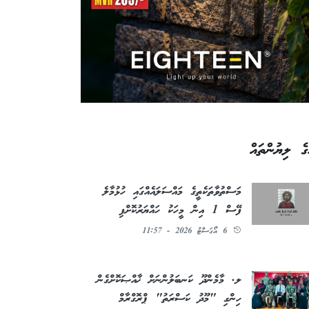
ގެ ލިޔުންތައް
މަސްތުވާތަކެތީގެ މައްސަލައެއްގައި ހުޅުމާލެ
ފޭސް 1 އިން މީހަކު ހައްޔަރުކޮށްފި
6 އޯގަސްޓު 2026 - 11:57
ލ. މާމެންދޫ ކަނބަލުންނަށް ޚާއްޞަކޮށްގެން
ހިންގި "މޫދު ކަސްރަތު" ޕްރޮގްރާމް