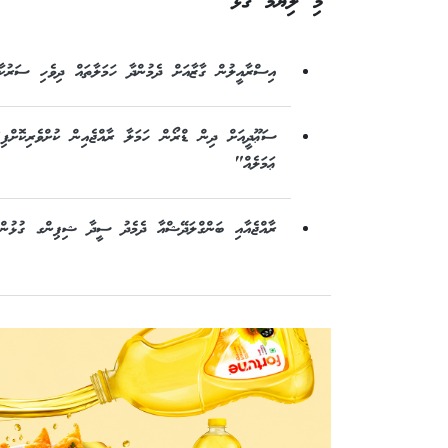
މި ލިޔުމާ ގުޅޭ
އިސްރާއީލުން ގާޒާއަށް ދެމުންދާ ހަމަލާތައް ދިވެހި ސަރުކާރ
ސަޢޫދީއަށް ދިން ޑްރޯން ހަމަލާ ރާއްޖެއިން ކުށްވެރިކޮށްފި
ޢަމަލެއް"
ރާއްޖެއާއި ބަންގްލަދޭޝްއާ ދެމެދު ސީދާ ޝިޕިންގ ގުޅުން 