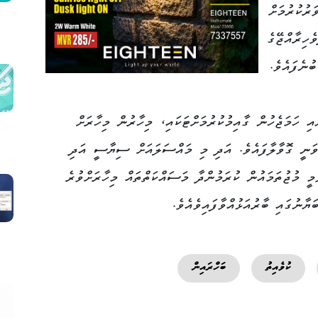
ރުކުރުމަށް
ެހިރާއްޖޭގެ
ުނެފައެވެ.
 ހަމަޖެހުން ގާއިމުކުރުމަށްޓަކައި، މިހާރުން މިހާރަށް
ވަނީ ގޮވާލާފައެވެ. އަދި މި މައްސަލައަށް ސިޔާސީ އަދި
ާމީ މުޖުތަމައުން ކުރަމުންދާ މަސައްކަތްތައް މިހާރަށްވުރެ
ާނުގައި ބާރުއަޅުއްވާފައިވެއެވެ.
ކުވެއިތު
ބަހްރައިން