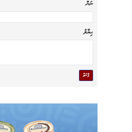
ނަން
ޙިޔާލު
ފޮނުވާ