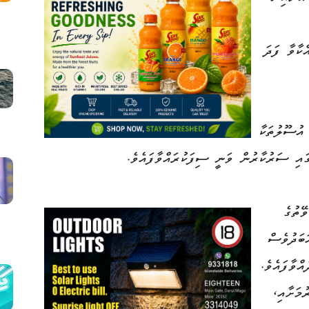
ކާވާ ފަދަ
 އުސޫލުތަކާ
ގައި ސަރުކާރުން ވަނީ ސިފަކުރައްވާފައެވެ.
ޭތުގެ
ަބަދުވެސް
ްވާފައެވެ.
ުމަށާއި،