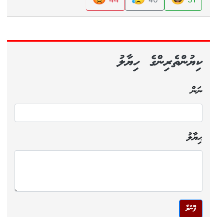
ކިޔުންތެރިންގެ ހިޔާލު
ނަން
ޙިޔާލު
ފޮނުވާ