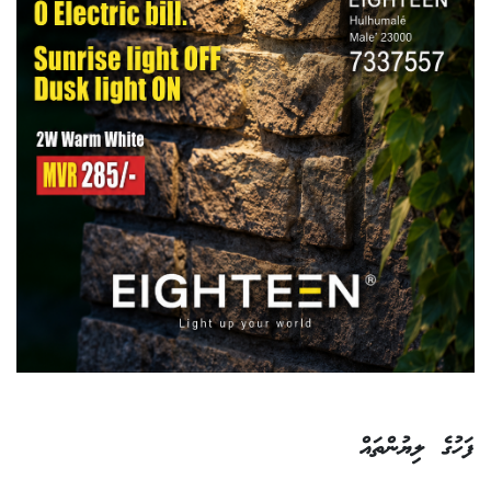
ފަހުގެ ލިޔުންތައް