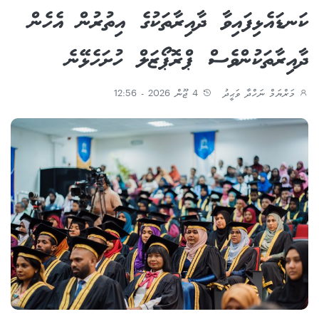
ކަނޑައެޅިފައިވާ ދާއިރާތަކުގެ އިތުރުން އެހެން
ދާއިރާތަކުންވެސް ޕްރޮޕޯޒަލް ހުށަހެޅޭނެ
މަރްޔަމް ނަހްދާ ވަޙީދު
4 ޖޫން 2026 - 12:56