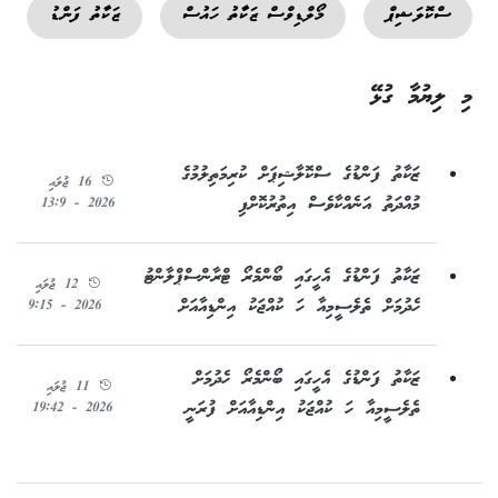
ސްކޮލަޝިޕް
މޯލްޑިވްސް ޒަކާތު ހައުސް
ޒަކާތު ފަންޑު
މި ލިޔުމާ ގުޅޭ
ޒަކާތު ފަންޑުގެ ސްކޮލާޝިޕަށް ކުރިމަތިލުމުގެ
16 ޖުލައި
މުއްދަތު އަނެއްކާވެސް އިތުރުކޮށްފި
2026 - 13:9
ޒަކާތު ފަންޑުގެ އެހީގައި ބޯންމެރޯ ޓްރާންސްޕްލާންޓު
12 ޖުލައި
ހެދުމަށް ތެލެސީމިއާ ހަ ކުއްޖަކު އިންޑިއާއަށް
2026 - 9:15
ޒަކާތު ފަންޑުގެ އެހީގައި ބޯންމެރޯ ހެދުމަށް
11 ޖުލައި
ތެލެސީމިއާ ހަ ކުއްޖަކު އިންޑިއާއަށް ފުރަނީ
2026 - 19:42