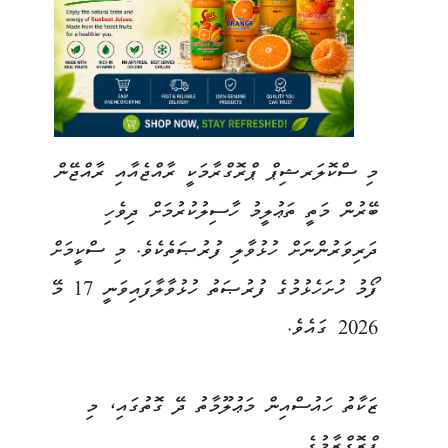
މި ސްކޮލަރޝިޕް ޕްރޮގްރާމަކީ ރާއްޖެއާއި ރާއްޖޭން
ބޭރުން މަތީ ތަޢުލީމު ހާސިލުކުރުމަށް ދިވެހި
ދަރިވަރުންނަށް ހުޅުވާލި ފުރުޞަތެކެވެ. މި ސްކީމަށް
ފޯމު ހުށަހެޅުމުގެ ފުރުޞަތު ހުޅުވާލާފައިވަނީ 17 މޭ
2026 ގައެވެ.
ޒަކާތު ހައުސްއިން މަޢުލޫމާތު ދޭ ގޮތުގައި، މި
ޕްރޮގްރާމުގެ