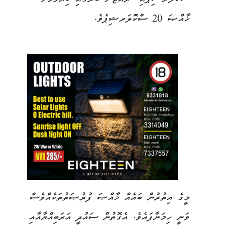
ޚާއްޞަ 20 ސްކޮލަރޝިޕެވެ.
މީގެ އިތުރުން ބައެއް ޚާއްޞަ ފުރުޞަތުތަކެއްވެސް
ވަނީ ހިމަނާފައެވެ. އެގޮތުން ސައުދީ އަރަބިއްޔާއާއި