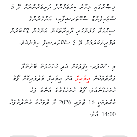
މިޞްރުގައި މިހާރު ކިޔަވަމުންދާ ދަރިވަރުންނަށް ދޭ 5
ސްޓައިޕެންޑް ސްކޮލަރޝިޕާއި، އަންހެނުންގެ
ޞިއްޙަތާ ގުޅުންހުރި ދާއިރާތަކުން އަންހެން ޑޮކްޓަރުން
ތަމްރީނުކުރުމަށް ދޭ 5 ސްކޮލަރޝިޕް ހިމެނެއެވެ.
މި ސްކޮލަރޝިޕްތަކަށް އެދި ހުށަހަޅަން ބޭނުންވާ
ފަރާތްތަކުން
އީމެއިލް
އަށް އީމެއިލް މެދުވެރިކޮށް ފޯމު
ހުށަހެޅޭނެއެވެ. ފޯމު ހުށަހެޅުމުގެ އެންމެ ފަހު
މުއްދަތަކީ 16 ޖުލައި 2026 ވާ ދުވަހުގެ މެންދުރުފަހު
14:00 އެވެ.