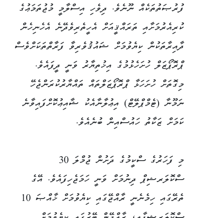
ފުރުޞަތުތަކެއް ނޫނެވެ. ދިވެހި އިސްލާމީ މުޖުތަމަޢުގެ
ކުރިއެރުމަށާއި ތަރައްޤީއަށް އެހީތެރިވެދޭނެ އެހެނިހެން
ދާއިރާތަކުން ކިޔެވުމަށް ޝައުޤުވެރިވާ ފަރާތްތަކަށްވެސް
ޕްރޮޕޯޒަލް ހުށަހެޅުމުގެ އިޚުތިޔާރު ވަނީ ދީފައެވެ.
މިގޮތަށް ހުށަހަޅާ ޕްރޮޕޯޒަލްތައް ތައްޔާރުކުރަންޖެހޭ
ނަމޫނާ (ޓެމްޕްލޭޓް) އިޢުލާނާއެކު ޝާއިޢުކޮށްފައިވާނެ
ކަމަށް ޒަކާތު ހައުސްއިން ބުނެއެވެ.
މި ފަހަރުގެ ސްކީމުގެ ދަށުން ޖުމްލަ 30
ސްކޮލަރޝިޕް ދިނުމަށް ވަނީ ހަމަޖެހިފައެވެ. އޭގެ
ތެރޭގައި ހިމެނެނީ ރާއްޖޭގައި ކިޔެވުމަށް ޚާއްޞަ 10
ސްކޮލަރޝިޕާއި، ރާއްޖޭން ބޭރުގައި ކިޔެވުމަށް