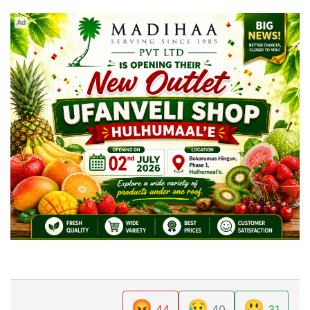
Ad
😡
😥
😃
44
40
31