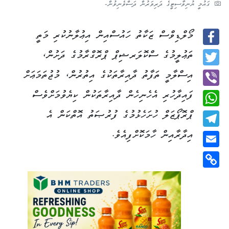
ގައުމީ ޔުނިވާސިޓީގެ ދަރިވަރުން ދަސްވެނިވުން-
މޯލްޑިވްސް ޒަކާތު ހައުސްއިން އިޢުލާނުކުރި މަތީ
Facebook
ތަޢުލީމުގެ ސްކޮލަރޝިޕް ޕްރޮގްރާމުގެ ދަށުން،
Twitter
އިސްލާމީ ތަފާތު ދާއިރާތަކުގެ އިތުރުން، މުޖުތަމަޢަށް
ފައިދާހުރި އެހެނިހެން ދާއިރާތަކުން ކިޔެވުމަށްވެސް
Viber
ޕްރޮޕޯޒަލް ހުށަހެޅުމުގެ ފުރުޞަތު އޮތްކަން އެ
WhatsApp
އިދާރާއިން ހާމަކޮށްފިއެވެ.
Telegram
Email
Copy
Link