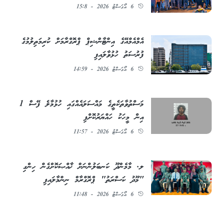
6 އޯގަސްޓު 2026 - 15:8
އެމްއެމްއޭގެ އިންޓާންޝިޕް ޕްރޮގްރާމަށް ކުރިމަތިލުމުގެ
ފުރުސަތު ހުޅުވާލައިފި
6 އޯގަސްޓު 2026 - 14:59
މަސްތުވާތަކެތީގެ މައްސަލައެއްގައި ހުޅުމާލެ ފޭސް 1
އިން މީހަކު ހައްޔަރުކޮށްފި
6 އޯގަސްޓު 2026 - 11:57
ލ. މާމެންދޫ ކަނބަލުންނަށް ޚާއްޞަކޮށްގެން ހިންގި
"މޫދު ކަސްރަތު" ޕްރޮގްރާމް ނިންމާލައިފި
6 އޯގަސްޓު 2026 - 11:48