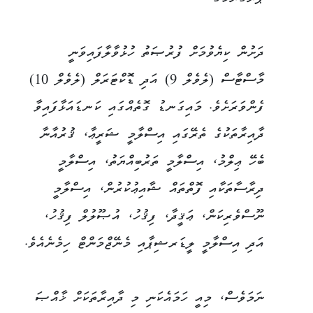
ދަށުން ކިޔެވުމަށް ފުރުޞަތު ހުޅުވާލާފައިވަނީ
މާސްޓާސް (ލެވެލް 9) އަދި ޑޮކްޓަރަލް (ލެވެލް 10)
ފެންވަރަށެވެ. މައިގަނޑު ގޮތެއްގައި ކަނޑައަޅާފައިވާ
ދާއިރާތަކުގެ ތެރޭގައި އިސްލާމީ ޝަރީޢާ، ޤުރުއާނާ
ބެހޭ ޢިލްމު، އިސްލާމީ ތަރުބިއްޔަތު، އިސްލާމީ
ދިރާސާތަކާއި ފޮތްތައް ޝާއިޢުކުރުން، އިސްލާމީ
ނޫސްވެރިކަން، ޢަޤީދާ، ފިޤުހު، އުޞޫލުލް ފިޤުހު،
އަދި އިސްލާމީ ލީޑަރޝިޕާއި މެނޭޖްމަންޓް ހިމެނެއެވެ.
ނަމަވެސް، މިއީ ހަމައެކަނި މި ދާއިރާތަކަށް ޚާއްޞަ