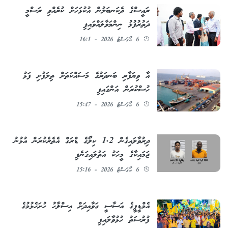
ރައީސްގެ ދެކަނބަލުން އުކުޅަހަށް ކުރެއްވި ރަސްމީ
ދަތުރުފުޅު ނިންމަވާލައްވައިފި
6 އޯގަސްޓު 2026 - 16:1
އާ ވިޔަފާރި ބަނދަރުގެ މަސައްކަތަށް ތިލަފުށި ފަޅު
ހުސްކުރަން އަންގައިފި
6 އޯގަސްޓު 2026 - 15:47
ދިރުވާލައިގެން 1.2 ކިލޯގެ ޑްރަގް އެތެރެކުރަން އުޅުނު
ޖަމައިކާގެ މީހަކު އަތުލައިގަނެފި
6 އޯގަސްޓު 2026 - 15:16
އެމްޑީޕީގެ އަސާސީ ގަވާއިދަށް އިސްލާހު ހުށަހެޅުމުގެ
ފުރުސަތު ހުޅުވާލައިފި