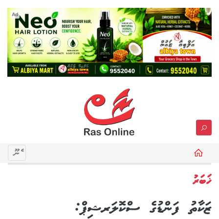
Ad
މެނޫ
ޚަބަރު
ޒަކާތު ފަންޑުގެ ސްކޮލަރޝިޕް: