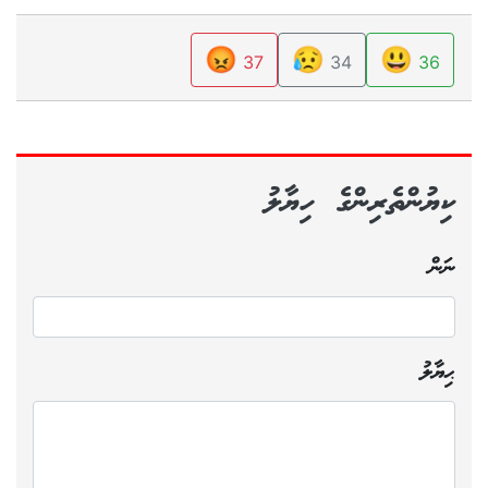
😡
😥
😃
37
34
36
ކިޔުންތެރިންގެ ހިޔާލު
ނަން
ޙިޔާލު