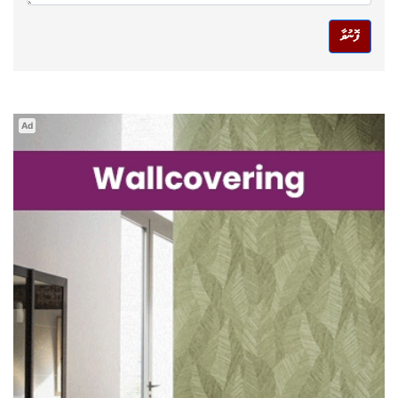
ފޮނުވާ
Ad