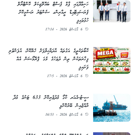
ހަނިމާދޫގައި ޕާމް ޕެސްޓް ބައޮލޮޖިކަލް ކޮންޓްރޯލް
ޕެރަސައިޓޮއިޑް ރީއާރިންގ ސެންޓަރު ރަސްމީކޮށް
ހުޅުވައިފި
6 އޯގަސްޓު 2026 - 17:14
ކާބޯތަކެތީގެ އަގުތައް އާދަޔާޚިލާފަށް ހެޔޮކޮށް، އުފަންވެލި
ފިހާރަތަކުން ތިން ދުވަހުގެ މެގަ ޕްރޮމޯޝަން އެއް
ފަށައިފި
6 އޯގަސްޓު 2026 - 17:5
ސީ-ޓު-އެއަރ ކާގޯ މެދުވެރިކޮށް 633 ޓަނުގެ މުދާ
ރާއްޖެއިން ބޭރުކޮށްފި
6 އޯގަސްޓު 2026 - 16:53