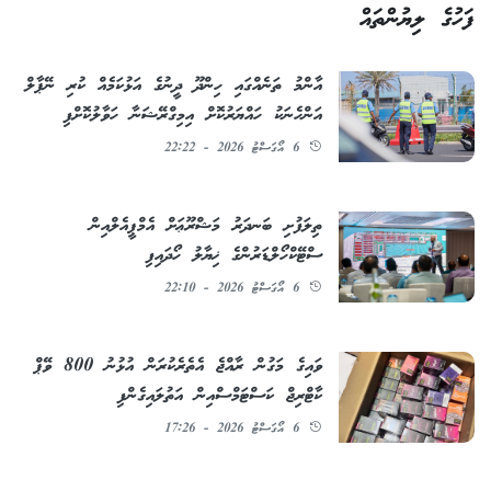
ފަހުގެ ލިޔުންތައް
އާންމު ތަނެއްގައި ހިންދޫ ދީނުގެ އަޅުކަމެއް ކުރި ނޭޕާލް
އަންހެނަކު ހައްޔަރުކޮށް އިމިގްރޭޝަނާ ހަވާލުކޮށްފި
6 އޯގަސްޓު 2026 - 22:22
ތިލަފުށި ބަނދަރު މަޝްރޫޢަށް އެމްޕީއެލްއިން
ސްޓޭކްހޯލްޑަރުންގެ ޚިޔާލު ހޯދައިފި
6 އޯގަސްޓު 2026 - 22:10
ވައިގެ މަގުން ރާއްޖެ އެތެރެކުރަން އުޅުނު 800 ވޭޕް
ކާޓްރިޖް ކަސްޓަމްސްއިން އަތުލައިގެންފި
6 އޯގަސްޓު 2026 - 17:26