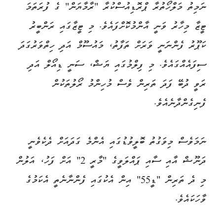
ނަމިތު މަލްހޯތުރާ ޕްރޮޑިއުސްކުރާ "ރާމާޔަން" ގެ ފުރަތަމަ
ޓީޒާ މިހާރު ވަނީ އާންމުކޮށްފައެވެ. މި ޓީޒާގައި ރަންބީރު
ކަޕޫރު ފެންނަނީ ވަރަށް ތަފާތު، މައުސޫމް އަދި ހިތްވަރުގަދަ
ސިފައެއްގައެވެ. މި ފިލްމުގައި ޔަޝް، ސަނީ ޑިއޯލް އަދި
ރަވީ ދުބޭ ފަދަ ތަރިން ވެސް މުހިންމު ރޯލުތަކުން
ފެނިގެންދާނެއެވެ.
ނަމަވެސް މިވަގުތު ބޮލީވުޑުގައި އެންމެ ގަދައަށް ދެކެވެނީ
ދަނޫޝް އާއި ސާއި ޕައްލަވީގެ "މާރީ 2" އަށް ފަހު، އަލުން
މި ދެ ތަރިން "ޑީ55" އިން އެކުގައި ފެންނާނެތީ އެކަމުގެ
ވާހަކައެވެ.