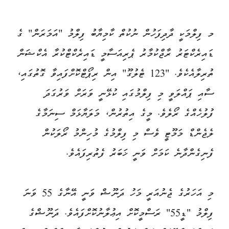
މ ފިލްމަކީ ދާދިފަހުން ނުކުތް ކާމިޔާބު ފިލްމު "އަމަރަން" ގެ
ޑައިރެކްޓަރު ރާޖްކުމާރު ޕެރިއަސާމީ ޑައިރެކްޓްކުރާ އެކްޝަން
ތުރިލާއެކެވެ. "123 ޓެލުގޫ" އިން ރިޕޯޓްކޮށްފައިވާ ގޮތުގައި،
ސާއި ޕައްލަވީ މި ފިލްމުގައި ކުޅޭނީ ވަރަށް ވަރުގަދަ
ފުލުހެއްގެ ރޯލެވެ. މީގެ އިތުރުން، މަލަޔާޅަމް ސިނަމާގެ
ލެޖެންޑް މަމޫޓީ ވެސް މި ފިލްމުގެ މުހިންމު ރޯލަކުން
ފެނިގެންދާނެ ކަމަށް ވަނީ ޚަބަރު ފެތުރިފައެވެ.
މި އަހަރުގެ ޖެނުއަރީ މަހު ދަނޫޝް ވަނީ އޭނާގެ 55 ވަނަ
ފިލްމު "ޑީ55" ރަސްމީކޮށް އިޢުލާނުކޮށްފައެވެ. ދަނޫޝްގެ