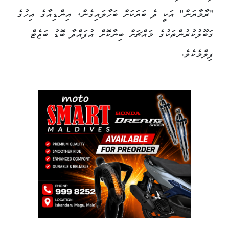
"ރާމާޔަން" އަކީ ދެ ބަޔަކަށް ބަހާލައިގެން، އިންޑިއާގެ އިހުގެ
ގަބޫލުކުރުންތަކުގެ މައްޗަށް ބިނާކޮށް އުފައްދާ ބޮޑު ބަޖެޓް
ފިލްމެކެވެ.