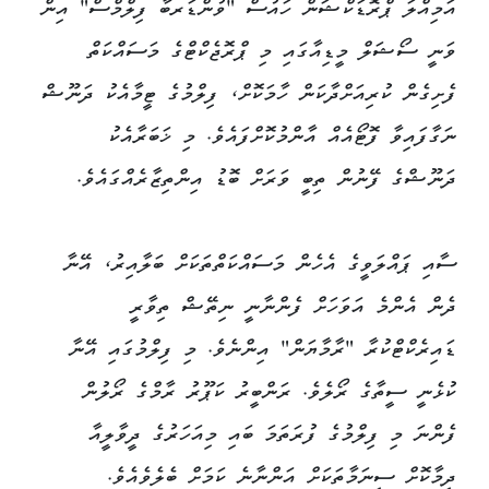
އަމިއްލަ ޕްރޮޑަކްޝަން ހައުސް "ވުންޑަރބާ ފިލްމްސް" އިން
ވަނީ ސޯޝަލް މީޑިއާގައި މި ޕްރޮޖެކްޓްގެ މަސައްކަތް
ފެށިގެން ކުރިއަށްދާކަން ހާމަކޮށް، ފިލްމުގެ ޓީމާއެކު ދަނޫޝް
ނަގާފައިވާ ފޮޓޯއެއް އާންމުކޮށްފައެވެ. މި ޚަބަރާއެކު
ދަނޫޝްގެ ފޭނުން ތިބީ ވަރަށް ބޮޑު އިންތިޒާރެއްގައެވެ.
ސާއި ޕައްލަވީގެ އެހެން މަސައްކަތްތަކަށް ބަލާއިރު، އޭނާ
ދެން އެންމެ އަވަހަށް ފެންނާނީ ނިތޭޝް ތިވާރީ
ޑައިރެކްޓްކުރާ "ރާމާޔަން" އިންނެވެ. މި ފިލްމުގައި އޭނާ
ކުޅެނީ ސީތާގެ ރޯލެވެ. ރަންބީރު ކަޕޫރު ރާމްގެ ރޯލުން
ފެންނަ މި ފިލްމުގެ ފުރަތަމަ ބައި މިއަހަރުގެ ދީވާލީއާ
ދިމާކޮށް ސިނަމާތަކަށް އަންނާނެ ކަމަށް ބެލެވެއެވެ.