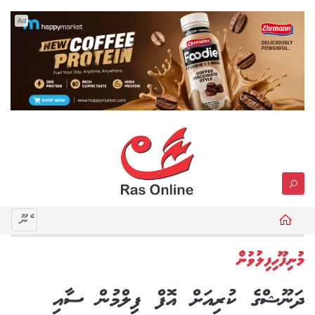
Ad
މެނޫ
މުނިފޫހިފިލުވުން
ދަނޫޝްގެ ކުރިއަށް އޮފް ފިލްމުން ސާއި