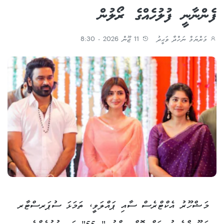
ފެންނާނީ ފުލުހެއްގެ ރޯލުން
މަރްޔަމް ނަހްދާ ވަޙީދު
11 ޖޫން 2026 - 8:30
މަޝްހޫރު އެކްޓްރެސް ސާއި ޕައްލަވީ، ތަމަޅަ ސުޕަރސްޓާރ