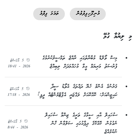
މުނިފޫހިފިލުވުން
ތަމަޅަ ފިލްމު
މި ލިޔުމާ ގުޅޭ
މިސް ވޯލްޑް މުބާރާތުގައި ރާއްޖެ ތަމްސީލުކުރުމުގެ
5 އޯގަސްޓު
ފުރުސަތު މަރިޔަމް އީމާ މުހައްމަދަށް ލިބިއްޖެ
2026 - 18:41
ޤަރުނުގެ އެންމެ ހެޔޮ ދައްތަގެ އެވޯޑު ސީދާ
5 އޯގަސްޓު
ކައިޒީންއަށް: ކޮއްކޮއަށް ލަގްޒަރީ އެޕާޓްމެންޓެއް ދީފި!
2026 - 17:18
ސުހައިލް އާއި ސީމާގެ ވަރީގެ ޒިންމާ ސުހައިލް
5 އޯގަސްޓު
ނެގުމުން، ކޮއްކޮގެ ދިފާއުގައި ސަލްމާން ޚާން
2026 - 8:44
ނުކުމެއްޖެ