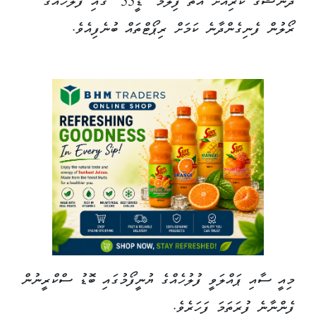
ދަނޫޝްގެ ކުރިއަށް އޮތް ފިލްމު "ޑީ55" ގައި ފުލުހެއްގެ
ރޯލުން ފެނިގެންދާނެ ކަމަށް ރިޕޯޓްތައް ބުނެފިއެވެ.
މިއީ ސާއި ޕައްލަވީ ފުލުހެއްގެ ޔުނީފޯމުގައި ބޮޑު ސްކްރީނުން
ފެންނާނެ ފުރަތަމަ ފަހަރެވެ.