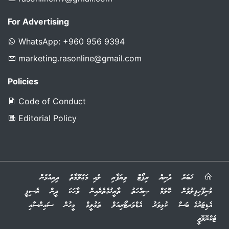
For Advertising
WhatsApp: +960 956 9394
marketing.rasonline@gmail.com
Policies
Code of Conduct
Editorial Policy
ޚަބަރު
ދުނިޔެ
ރިޕޯޓް
ވިޔަފާރި
ލުއި މަޢުލޫމާތު
ދިރިއުޅުން
މުނިފޫހިފިލުވުން
ކޮލަމް
ޞިއްހަތު
ތާރީޚުގެތެރެއިން
ވާހަކަ
ދީން
ރެސިޕީ
އެޑިޓަރުގެ ބަސް
ކުޅިވަރު
އެޑްވަރޓޯރިއަލް
ތަޢުލީމް
މީހުން
ސައިންސާއި
ޓެކްނޮލޮޖީ