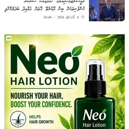
ރައީސުލްޖުމްހޫރިއްޔާގެ ހުއްދައާއެކު ސަރުކާރު
ކުންފުނިތަކަށް ބިން ދޫކުރެވޭ ގޮތަށް ގަވާއިދު ބަދަލުކޮށްފި
6 އޯގަސްޓު 2026 - 16:40
Ad