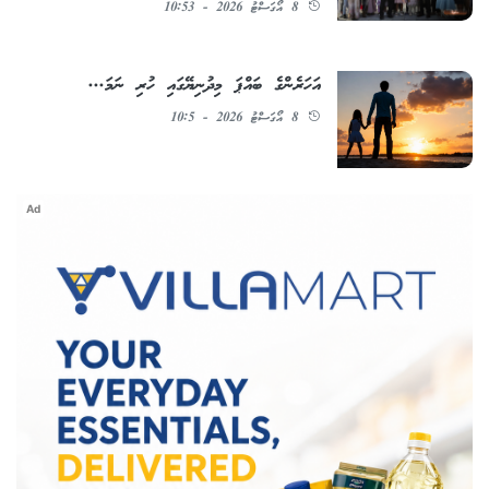
8 އޯގަސްޓު 2026 - 10:53
އަހަރެންގެ ބައްޕަ މިދުނިޔޭގައި ހުރި ނަމަ...
8 އޯގަސްޓު 2026 - 10:5
Ad