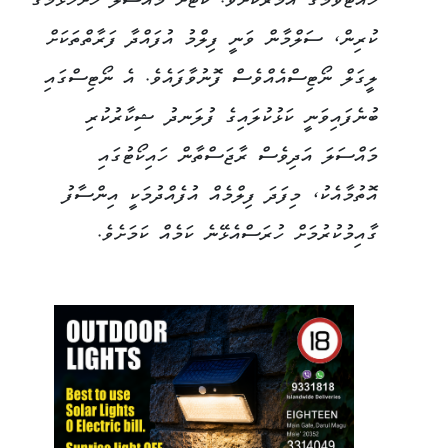
ހުއްޓުވުމުގެ އަމުރަކަށެވެ. ކޯޓަށް މައްސަލަ ހުށަހެޅުމުގެ
ކުރިން، ސަލްމާން ވަނީ ފިލްމު އުފައްދާ ފަރާތްތަކަށް
ލީގަލް ނޯޓިސްއެއްވެސް ފޮނުވާފައެވެ. އެ ނޯޓިސްގައި
ބުނެފައިވަނީ ކަޅުކުލައިގެ ފުލަނދު ޝިކާރުކުރި
މައްސަލަ އަދިވެސް ރާޖަސްތާން ހައިކޯޓުގައި
އޮތުމާއެކު، މިފަދަ ފިލްމެއް އުފެއްދުމަކީ އިންސާފު
ގާއިމުކުރުމަށް ހުރަސްއެޅޭނެ ކަމެއް ކަމަށެވެ.