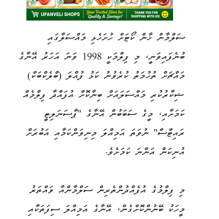
ސަލްމާން ޚާން ކޯޓަށް ހުށަހެޅި މައްސަލާގައި
ބުނެފައިވަނީ، މި ފިލްމަކީ 1998 ވަނަ އަހަރު އޭނާގެ
މައްޗަށް ތުހުމަތު ކުރެވުނު ކަޅު ފުއްލަ (ބްލެކްބަކް)
ޝިކާރުކުރި މައްސަލައަށް ބިނާކޮށް އުފައްދާ ފިލްމެއް
ކަމަށާއި، މީގެ ސަބަބުން އޭނާގެ "ޕާސަނަލިޓީ
ރައިޓްސް" ނުވަތަ އަމިއްލަ މިނިވަންކަމާއި އަބުރަށް
އުނިކަން އަންނަ ކަމަށެވެ.
މި ފިލްމުގެ އުފެއްދުންތެރިން ސަލްމާންއާ ވައްތަރު
މީހަކު ބޭނުންކޮށްގެން، އޭނާގެ އަމިއްލަ ސިފަތަކާއި