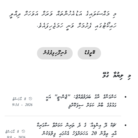
މި މައްސަލައިގެ އަޑުއެހުންތައް ވަރަށް އަވަހަށް ދިއްލީ
ހައިކޯޓުގައި ފެށުމަށް ވަނީ ހަމަޖެހިފައެވެ.
ބޮލީވުޑް
މުނިފޫހިފިލުވުން
މި ލިޔުމާ ގުޅޭ
ކަންގަނާގެ ރާގު ބަދަލުވެއްޖެ: "ޖެން-ޒީ" އަކީ
8 އޯގަސްޓު
ގައުމުގެ ބާރު ކަމަށް ސިފަކޮށްފި
2026 - 9:14
'ޗަކް ދޭ އިންޑިއާ' ގެ ދެ ތަރިން ކަމަށްވާ ސާގަރިކާ
8 އޯގަސްޓު
އާއި ވިވާން 20 އަހަރަށްފަހު އެކުގައި ފިލްމަކުން
2026 - 9:8