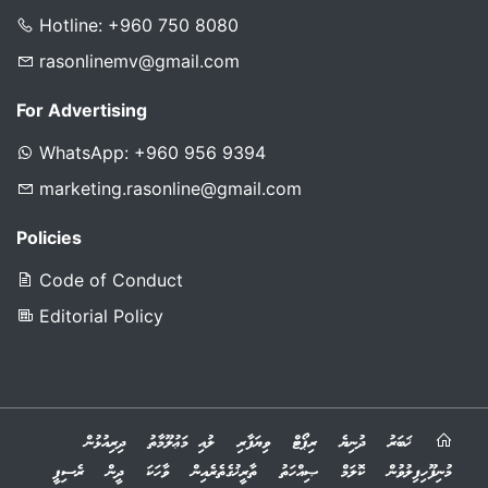
Hotline: +960 750 8080
rasonlinemv@gmail.com
For Advertising
WhatsApp: +960 956 9394
marketing.rasonline@gmail.com
Policies
Code of Conduct
Editorial Policy
ޚަބަރު
ދުނިޔެ
ރިޕޯޓް
ވިޔަފާރި
ލުއި މަޢުލޫމާތު
ދިރިއުޅުން
މުނިފޫހިފިލުވުން
ކޮލަމް
ޞިއްހަތު
ތާރީޚުގެތެރެއިން
ވާހަކަ
ދީން
ރެސިޕީ