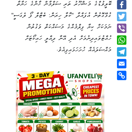
ބޮލީވުޑްގެ މަޝްހޫރު ތަރި ސަލްމާން ޚާންގެ ހަޔާތާ
Facebook
ގުޅޭގޮތުން އުފައްދާ "ކާލާ ހިރަން: ބެޓްލް ފޯ ލެގަސީ"
Twitter
ނަމަކަށް ކިޔާ ފިލްމެއްގެ މަސައްކަތް ވަގުތުން
ހުއްޓުވައިދިނުމަށް އެދި އޭނާ ދިއްލީ ހައިކޯޓަށް
Viber
މައްސަލައެއް ހުށަހަޅައިފިއެވެ.
WhatsApp
Telegram
Email
Copy
Link