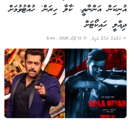
އުނިކަން އަންނާތީ، 'ކާލާ ހިރަން' ހުއްޓުވުމަށް
ދިއްލީ ހައިކޯޓަށް
މަރްޔަމް ނަހްދާ ވަޙީދު
13 ޖޫން 2026 - 8:44