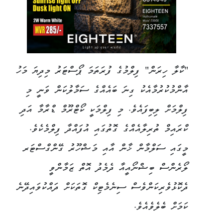
"ކާލާ ހިރަން" ފިލްމުގެ ފުރަތަމަ ޕޯސްޓަރު މިދިޔަ މަހު
އާންމުކުރުމާއެކު ގިނަ ބައެއްގެ ސަމާލުކަން ވަނީ މި
ފިލްމަށް ލިބިފައެވެ. މި ފިލްމަކީ ކޯޓްރޫމް ޑްރާމާ އަދި
ކްރައިމް ތުރިލާއެއްގެ ގޮތުގައި އުފައްދާ ފިލްމެކެވެ.
މީގައި ސަލްމާން ޚާން އާއި މަޝްހޫރު ގޭންގްސްޓަރ
ލޯރެންސް ބިޝްނޯއީއާ ދެމެދު އޮތް ޒަމާންވީ
ދެކޮޅުވެރިކަންވެސް ސިނެމެޓިކް ގޮތަކަށް ދައްކުވައިދޭނެ
ކަމަށް ބެލެވެއެވެ.