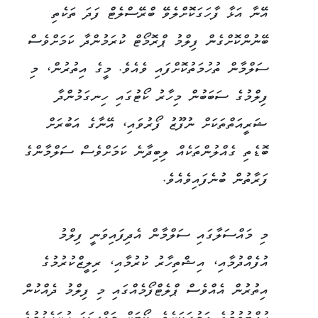
އޭނާ އަޅާ ފާހަގަކޮށްލެވޭ ބްރޭސްލެޓް ފަދަ ތަކެތި
ބޭނުންކޮށްގެން ފިލްމު ޕްރޮމޯޓް ކުރަމުންދާ ކަމަށްވެސް
ސަލްމާން ތުހުމަތުކޮށްފައި ވެއެވެ. މީގެ އިތުރުން، މި
ފިލްމުގެ ސަބަބުން މިހާރު ކޯޓުގައި ހިނގަމުންދާ
ޝަރީއަތްތަކަށް ނުފޫޒު ފޯރުވައި، އޭނާގެ އަބުރަށް
ބޮޑެތި ގެއްލުންތަކެއް ލިބިދާނެ ކަމަށްވެސް ސަލްމާންގެ
ފަރާތުން ބުނެފައިވެއެވެ.
މި މައްސަލާގައި ސަލްމާން އެދިފައިވަނީ ފިލްމު
އުފެއްދުމާއި، އިޝްތިހާރު ކުރުމާއި، ރިލީޒްކުރުމުގެ
އިތުރުން އެއްވެސް ޕްލެޓްފޯމެއްގައި މި ފިލްމު ދެއްކުން