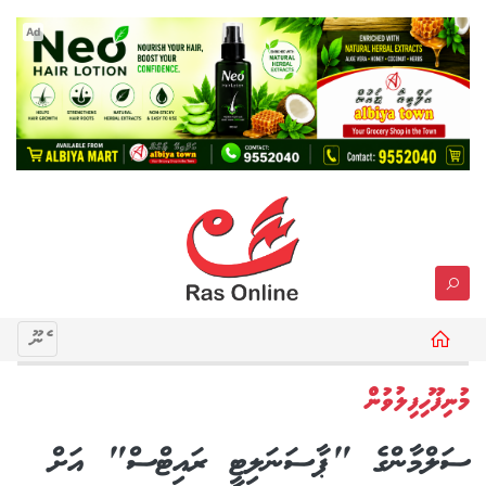
Ad
މެނޫ
މުނިފޫހިފިލުވުން
ސަލްމާންގެ "ޕާސަނަލިޓީ ރައިޓްސް" އަށް