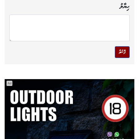
ޙިޔާލު
ފޮނުވާ
Ad