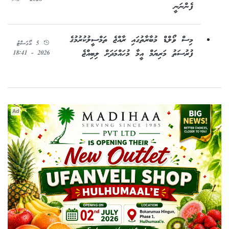
ފެންނަނީ
މިސް ވޯލްޑް މުބާރާތުގައި ރާއްޖެ ތަމްސީލުކުރުމުގެ
5 އޯގަސްޓު
ފުރުސަތު މަރިޔަމް އީމާ މުހައްމަދަށް ލިބިއްޖެ
2026 - 18:41
Ad