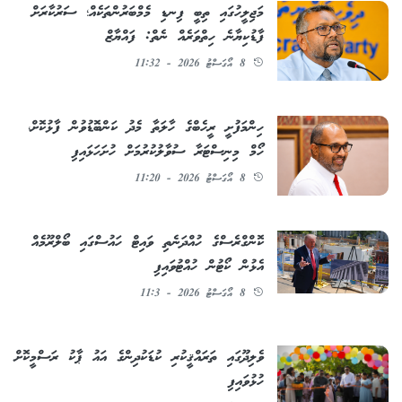
މަޖިލީހުގައި ތިބީ ފިނޑި މެމްބަރުންތަކެއް؛ ސަރުކާރަށް
ފާޑުކިޔާނެ ހިތްވަރެއް ނެތް: ފައްޔާޒް
8 އޯގަސްޓު 2026 - 11:32
ހިންމަފުށީ ރީހެބްގެ ހާލަތާ މެދު ކަންބޮޑުވުން ފާޅުކޮށް،
ހޯމް މިނިސްޓަރާ ސުވާލުކުރުމަށް ހުށަހަޅައިފި
8 އޯގަސްޓު 2026 - 11:20
ކޮންގްރެސްގެ ހުއްދަނެތި ވައިޓް ހައުސްގައި ބޯލްރޫމެއް
އެޅުން ކޯޓުން ހުއްޓުވައިފި
8 އޯގަސްޓު 2026 - 11:3
ވެލިދޫގައި ތަރައްޤީކުރި ކުޑަކުދިންގެ އައު ޕާކު ރަސްމީކޮށް
ހުޅުވައިފި