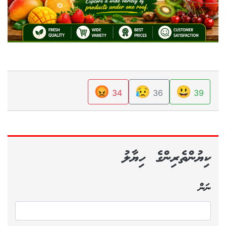
😡
😥
😃
34
36
39
ކިޔުންތެރިންގެ ހިޔާލު
ނަން