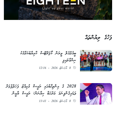
ފަހުގެ ލިޔުންތައް
ބީއެމްއެލް ވީރަން ކޯޕަރޭޓްސް ކާމިޔާބުކަމާއެކު
ނިންމާލައިފި
8 އޯގަސްޓު 2026 - 12:16
2028 ގެ އިންތިޚާބުގައި ރައީސް މުޢިއްޒު ފަހަތްޕުޅަށް
ވަޑައިގެންފިނަމަ މަރުޙަބާ ކިޔާނަން: ރައީސް ޔާމީން
8 އޯގަސްޓު 2026 - 11:41