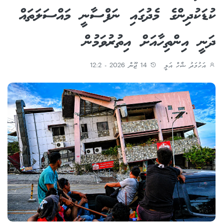
ކުޑަކުދިންގެ މެދުގައި ނަފްސާނީ މައްސަލަތައް
ދަނީ އިންތިހާއަށް އިތުރުވަމުން
އަހުމަދު ޝާހް އަލީ
14 ޖޫން 2026 - 12:2