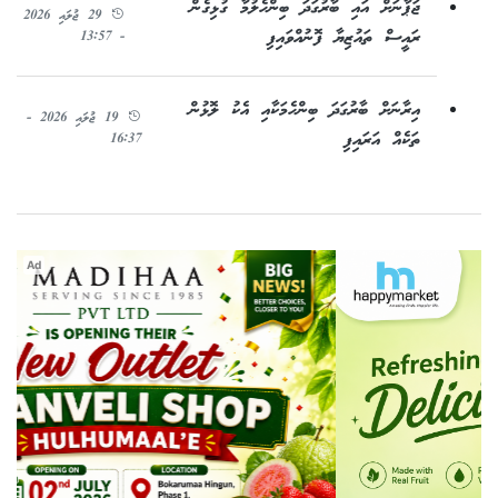
ޖަޕާނަށް އައި ބާރުގަދަ ބިންހެލުމާ ގުޅިގެން
29 ޖުލައި 2026
ރައީސް ތައުޒިޔާ ފޮނުއްވައިފި
- 13:57
އިރާނަށް ބާރުގަދަ ބިންހެމަކާއި އެކު ލޮޅުން
19 ޖުލައި 2026 -
ތަކެއް އަރައިފި
16:37
Ad