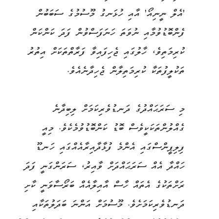
'އެލް ނީނިއޯ' އާއި ހުޅަނގު މޫސުމުގެ ސަބަބުން
ފެންބޮޑުވުމާއި ނުވަތަ ހަނަފަސްވުން ފަދަ ކަންކަން
ކުރިމަތިވެ، ހާލުގައި ޖެހިފައިވާ ފަރާތްތަކަށް އިތުރު
ތަކުލީފުތަކާ ކުރިމަތިލާން ޖެހިދާނެއެވެ.
މި ސަރަޙައްދުގެ ދަނޑުވެރިކަމަށް ލިބިދާނެ
ގެއްލުންތަކަކީވެސް ބޮޑު ކަންބޮޑުވުމެކެވެ. މިއީ
ފިލިޕީންސްގައި އެންމެ ފުޅާދާއިރާއެއްގައި ހަނޑޫ
ހައްދާ އެއް ސަރަޙައްދަށް ވާއިރު، ސަރަންގަނީ ފަދަ
ރަށްތަކުގެ އެތައް ހާސް އާއިލާއެއް ބަރޯސާވަނީ ކާށި
ދަނޑުވެރިކަމަށެވެ. މޫސުމަށް އަންނަ ބަދަލުތަކާއި