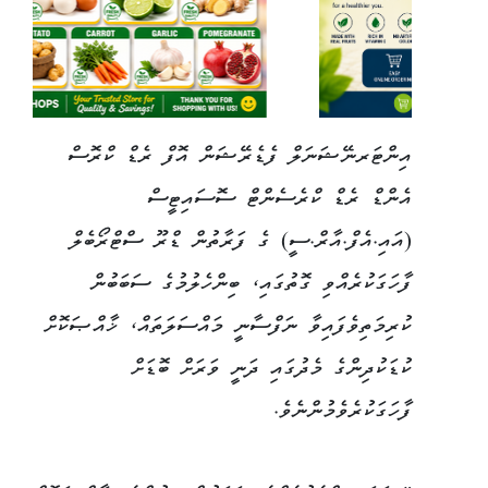
އިންޓަރނޭޝަނަލް ފެޑެރޭޝަން އޮފް ރެޑް ކްރޮސް
އެންޑް ރެޑް ކްރެސެންޓް ސޮސައިޓީސް
(އައި.އެފް.އާރް.ސީ) ގެ ފަރާތުން ޑްރޫ ސްޓްރޯބެލް
ފާހަގަކުރެއްވި ގޮތުގައި، ބިންހެލުމުގެ ސަބަބުން
ކުރިމަތިވެފައިވާ ނަފްސާނީ މައްސަލަތައް، ޚާއްޞަކޮށް
ކުޑަކުދިންގެ މެދުގައި ދަނީ ވަރަށް ބޮޑަށް
ފާހަގަކުރެވެމުންނެވެ.