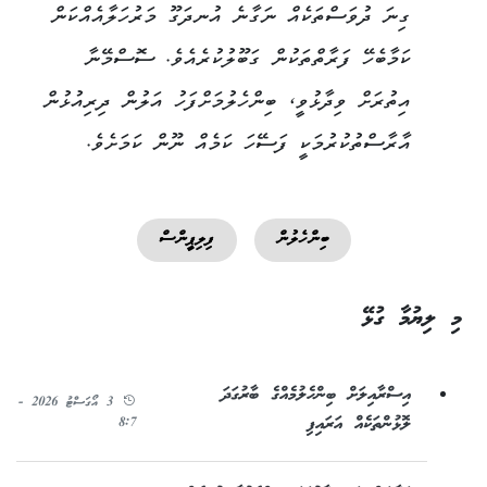
ގިނަ ދުވަސްތަކެއް ނަގާނެ އުނދަގޫ މަރުހަލާއެއްކަން
ކަމާބެހޭ ފަރާތްތަކުން ގަބޫލުކުރެއެވެ. ސޮސްމޭނާ
އިތުރަށް ވިދާޅުވީ، ބިންހެލުމަށްފަހު އަލުން ދިރިއުޅުން
އާރާސްތުކުރުމަކީ ފަސޭހަ ކަމެއް ނޫން ކަމަށެވެ.
ބިންހެލުން
ފިލިޕީންސް
މި ލިޔުމާ ގުޅޭ
އިސްރާއިލަށް ބިންހެލުމެއްގެ ބާރުގަދަ
3 އޯގަސްޓު 2026 -
ލޮޅުންތަކެއް އަރައިފި
8:7