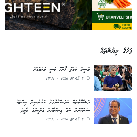
ފަހުގެ ލިޔުންތައް
މެސީގެ ބައްޕަ ޚޯރްޚޭ މެސީ މަރުވެއްޖެ
8 އޯގަސްޓު 2026 - 18:31
މަޝްރޫޢުތައް އަވަސްކުރުމަށް ކައުންސިލް ބިންތައް
ސަރުކާރަށް ނެގޭ އިޞްލާޙަށް އެލްޖީއޭގެ ތާއީދު
8 އޯގަސްޓު 2026 - 17:34