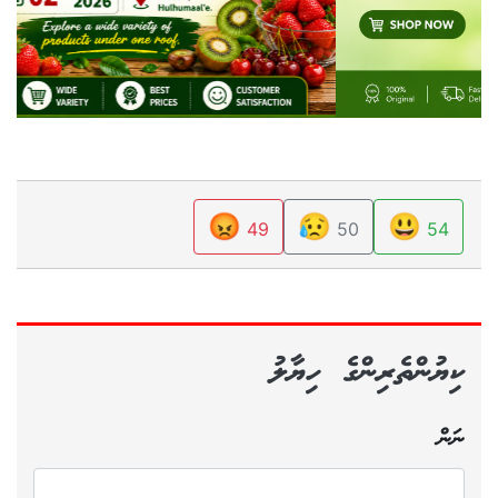
😡
😥
😃
49
50
54
ކިޔުންތެރިންގެ ހިޔާލު
ނަން