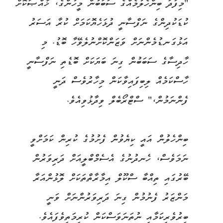
"މިފަދަ ބިންހެލުމެއްގެ ސަބަބުން މީހުންގެ، ޚާއްޞަކޮށް
ކުޑަކުދިންގެ ނަފްސާނީ ދުޅަހެޔޮކަމަށް ކުރާ އަސަރު
އަޅުގަނޑުމެންނަށް ވަޒަންކޮށްނުލެވޭހާ ބޮޑު. މި
ހާދިސާގެ ސަބަބުން ގިނަ ބަޔަކަށް ބޮޑެތި ނަފްސާނީ
ހާސްކަމެއް ލިބިފައިވާކަން މިހާރުވެސް ދަނީ
ފެންނަމުން،" ސްޓްރޯބެލް ވިދާޅުވިއެވެ.
ބިންހެލުން އައީ ކިޔެވުން ފެށުމުގެ ކުރިން ކަމަށްވީ
ނަމަވެސް، ހެނދުނުގެ އެސެމްބްލީއަށް ދަރިވަރުން
ބޭރުގައި ތިއްބާ ސްކޫލް އިމާރާތްތަކަށް ލޮޅުންއަރާ
މަންޒަރު ފެނުމުން ގިނަ ދަރިވަރުންނަށް ވަނީ
ބިރުވެރިކަމާއި ނުތަނަވަސްކަން ކުރިމަތިވެފައެވެ.