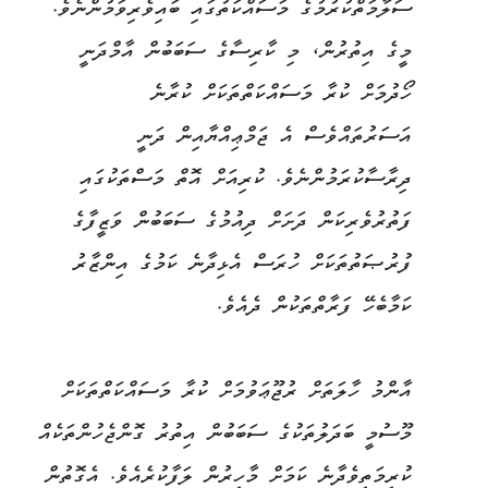
ސަލާމަތްކުރުމުގެ މަސައްކަތުގައި ބައިވެރިވަމުންނެވެ.
މީގެ އިތުރުން، މި ކާރިސާގެ ސަބަބުން އާމްދަނީ
ހޯދުމަށް ކުރާ މަސައްކަތްތަކަށް ކުރާނެ
އަސަރުތައްވެސް އެ ޖަމްޢިއްޔާއިން ދަނީ
ދިރާސާކުރަމުންނެވެ. ކުރިއަށް އޮތް މަސްތަކުގައި
ފަތުރުވެރިކަން ދަށަށް ދިއުމުގެ ސަބަބުން ވަޒީފާގެ
ފުރުޞަތުތަކަށް ހުރަސް އެޅިދާނެ ކަމުގެ އިންޒާރު
ކަމާބެހޭ ފަރާތްތަކުން ދެއެވެ.
އާންމު ހާލަތަށް ރުޖޫޢަވުމަށް ކުރާ މަސައްކަތްތަކަށް
މޫސުމީ ބަދަލުތަކުގެ ސަބަބުން އިތުރު ގޮންޖެހުންތަކެއް
ކުރިމަތިވެދާނެ ކަމަށް މާހިރުން ލަފާކުރެއެވެ. އެގޮތުން