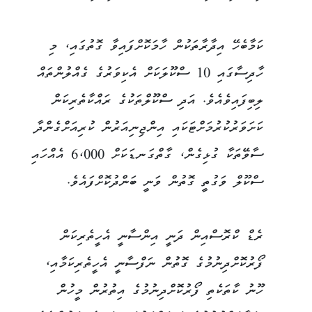
ކަމާބެހޭ އިދާރާތަކުން ހާމަކޮށްފައިވާ ގޮތުގައި، މި
ހާދިސާގައި 10 ސްކޫލަކަށް އެކިވަރުގެ ގެއްލުންތައް
ލިބިފައިވެއެވެ. އަދި ސްކޫލްތަކުގެ ރައްކާތެރިކަން
ކަށަވަރުކުރުމަށްޓަކައި އިންޖިނިއަރުން ކުރިއަށްގެންދާ
ސާވޭތަކާ ގުޅިގެން، ގާތްގަނޑަކަށް 6،000 އެއްހައި
ސްކޫލް ވަގުތީ ގޮތުން ވަނީ ބަންދުކޮށްފައެވެ.
ރެޑް ކްރޮސްއިން ދަނީ އިންސާނީ އެހީތެރިކަން
ފޯރުކޮށްދިނުމުގެ ގޮތުން ނަފްސާނީ އެހީތެރިކަމާއި،
ހޫނު ކާތަކެތި ފޯރުކޮށްދިނުމުގެ އިތުރުން މީހުން