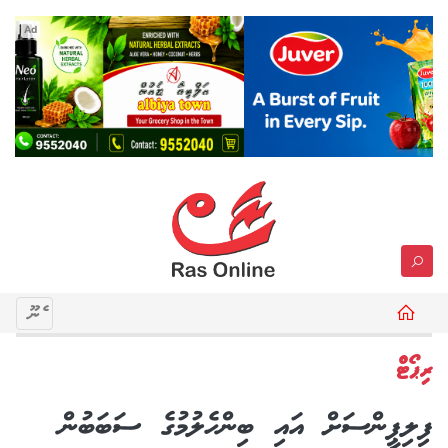
Ad
މެނޫ
ރިޕޯޓް
ފިލިޕީންސަށް އައި ބިންހެލުމުގެ ސަބަބުން