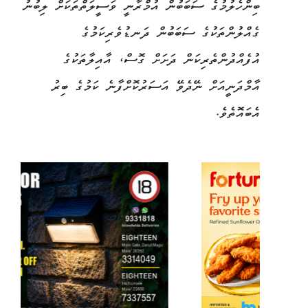
ބިންހެލުމުގެ ސަބަބުން އުމްރާނީ ވަސީލަތްތަކަށް ލިބުނު
ގެއްލުންތަކުގެ ސަބަބުން ދަނޑުވެރިކަމުގެ
އުފެއްދުންތެރިކަން ދަށަށް ގޮސް، އާއިލާތަކުގެ
އާމްދަނީއަށް ނޭދެވޭ އަސަރުކޮށްފާނެ ކަމުގެ ބިރު
އެބައޮތެވެ.