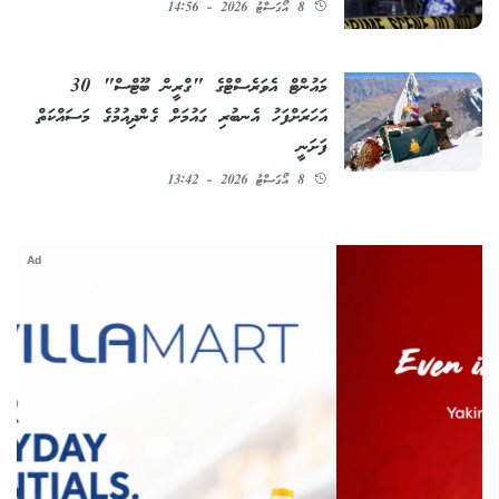
8 އޯގަސްޓު 2026 - 14:56
މައުންޓް އެވަރެސްޓްގެ "ގްރީން ބޫޓްސް" 30
އަހަރަށްފަހު އެނބުރި ގައުމަށް ގެންދިއުމުގެ މަސައްކަތް
ފަށަނީ
8 އޯގަސްޓު 2026 - 13:42
Ad