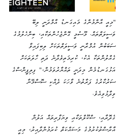
"މިއީ އާންމުންގެ މައިގަނޑު އާމްދަނީ ލިބޭ
ވަސީލަތްތައް. މޫސުމީ ގޮންޖެހުންތަކާއި، ބިންހެލުމުގެ
ސަބަބުން އުމްރާނީ ވަސީލަތްތަކަށް ލިބިފައިވާ
ގެއްލުންތަކާ އެކު، ކުރިމަތިވެދާނެ ދަތި ހާލަތަކަށް
އަޅުގަނޑުމެން މިދަނީ ތައްޔާރުވަމުން،" ފިލިޕީންސްގެ
ސަރުކާރުގެ ފަރާތުނެ ވާހަކަ ދެއްކި ސޮސްމޭނާ
ވިދާޅުވިއެވެ.
ގެދޮރާއި، ސްކޫލްތަކާއި ވިޔަފާރިތައް އަލުން
އާރާސްތުކުރުމުގެ މަސައްކަތް ކުރަމުންދާއިރު، މިއީ