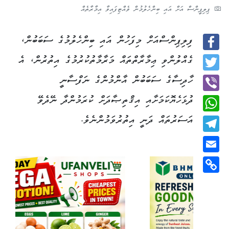
ޕިލިޕީންސް އަށް އައި ބިންހެލުމުން ވެއްޓިފައިވާ އިމާރާތެއް
ފިލިޕިންސްއަށް މިފަހުން އައި ބިންހެލުމުގެ ސަބަބުން،
Facebook
ގެއްލުންވި ޢިމާރާތްތައް މަރާމާތުކުރުމުގެ އިތުރުން، އެ
Twitter
ހާދިސާގެ ސަބަބުން އާންމުންގެ ނަފްސާނީ
ދުޅަހެޔޮކަމަށާއި އިޤްތިޞާދަށް ކުރަމުންދާ ނޭދެވޭ
Viber
އަސަރުތައް ދަނީ އިތުރުވަމުންނެވެ.
WhatsApp
Telegram
Email
Copy
Link