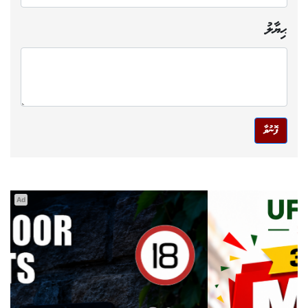
ޙިޔާލު
ފޮނުވާ
Ad