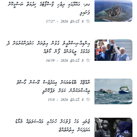
ގދ. ގައްދޫގައި ދިވެހި ޕާސްޕޯޓުގެ ޚިދުމަތް ރަސްމީކޮށް
ފަށައިފި
8 އޯގަސްޓު 2026 - 17:27
އިންޑިއާ-އިސްރާއީލު ގުޅުން އިތުރަށް ހަރުދަނާކުރުމަށް ދެ
ޤައުމުގެ ލީޑަރުންގެ ފޯން ކޯލެއް
8 އޯގަސްޓު 2026 - 16:59
ރާއްޖޭގެ ބޮޑުބަޔަކަށް މިއަދުވެސް މޫސުން ގޯސްވެ
ވިއްސާރަކުރާނެ ކަމަށް ލަފާކޮށްފި
8 އޯގަސްޓު 2026 - 15:0
ޖުލައި މަހު ފުލުހަށް ހުށަހެޅި މައްސަލަތައް ރެކޯޑު
އަދަދަކަށް އިތުރުވެއްޖެ