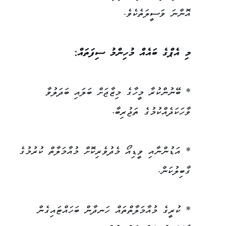
އޮންނަ ވަސީލަތެކެވެ.
މި އެޕްގެ ބައެއް މުހިންމު ސިފަތައް:
* ބޭނުންކުރާ މީހާގެ މިޒާޖަށް ބަލައި ބަދަލުވާ
ވާހަކަދެއްކުމުގެ ތަޖުރިބާ.
* އަޑުންނާއި ވީޑިއޯ މެދުވެރިކޮށް މުއާމަލާތް ކުރުމުގެ
ގާބިލުކަން.
* ކުރީގެ މުއާމަލާތްތައް ހަނދާން ބަހައްޓައިގެން