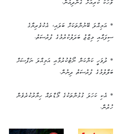
ވާހަކަ ކުރިއަށް ގެންދިއުން.
* އަމިއްލަ ބޭނުންތަކަށް ބަލައި، އެކުވެރިޔާގެ
ސިފައާއި މިޒާޖު ބަދަލުކުރުމުގެ ފުރުސަތު.
* ދުވަހީ ކަންކަން ނޯޓުކުރުމާއި އަމިއްލަ ނަފްސަށް
ބަލާލުމުގެ ފުރުސަތު ދިނުން.
* އެކި ކަހަލަ ގުޅުންތަކުގެ މޯޑްތައް ހިޔާރުކުރެވެން
ހުރުން.