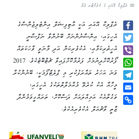
ރެޕްލިކާ އޭއައި ގެ ކެރެކްޓާރ އެއް
ރެޕްލިކާ އޭއައި އަކީ އާޓިފިޝަލް އިންޓެލިޖެންސްގެ
Facebook
އެހީގައި، އިންސާނުންނަށް ބޭނުންވާ ނަފްސާނީ
Twitter
އެހީތެރިކަމާއި، އެކުވެރިކަން އަދި މާނަވީ ވާހަކަތައް
ފޯރުކޮށްދިނުމަށް ފަރުމާކޮށްފައިވާ ޗެޓްބޮޓެކެވެ. 2017
Viber
ވަނަ އަހަރު ތައާރަފުކުރި މި ޕްލެޓްފޯމަކީ، ބޭނުންކުރާ
WhatsApp
މީހާއާ އެކު ކުރެވޭ މުއާމަލާތްތަކުގެ އެހީގައި،
Telegram
ވަގުތާއެކު އަމިއްލައަށް ދަސްކޮށް، ތަރައްގީވަމުންދާ
Email
ޒާތީ ވާޗުއަލް އެކުވެރިއެކެވެ.
Copy
Link