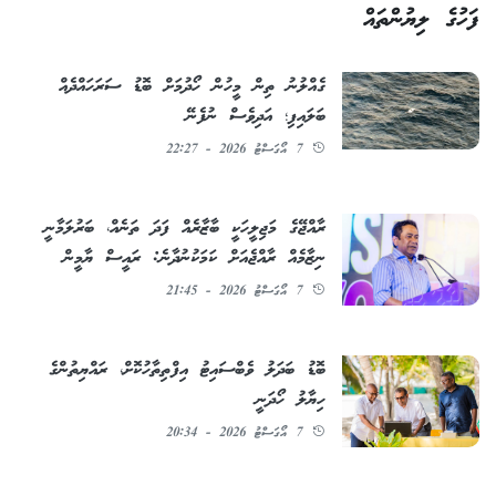
ފަހުގެ ލިޔުންތައް
ގެއްލުނު ތިން މީހުން ހޯދުމަށް ބޮޑު ސަރަހައްދެއް
ބަލައިފި؛ އަދިވެސް ނުފެނޭ
7 އޯގަސްޓު 2026 - 22:27
ރާއްޖޭގެ މަޖިލީހަކީ ބާޒާރެއް ފަދަ ތަނެއް، ބަރުލަމާނީ
ނިޒާމެއް ރާއްޖެއަށް ކަމަކުނުދާނެ: ރައީސް ޔާމީން
7 އޯގަސްޓު 2026 - 21:45
ބޮޑު ބަދަލު ވެބްސައިޓު އިފްތިތާހުކޮށް، ރައްޔިތުންގެ
ހިޔާލު ހޯދަނީ
7 އޯގަސްޓު 2026 - 20:34