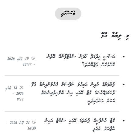
ޓެކްނޮލޮޖީ
މި ލިޔުމާ ގުޅޭ
އަސާސީ ޚިދުމަތް ހޯދަން ސްމާޓްފޯނެއް އޮތުން
19 ޖުލައި 2026
ކޮންމެހެން މަޖުބޫރުތަ؟
- 12:37
ފުރާވަރުގެ ކުދިން އަމިއްލަ ނަފްސަށް ގެއްލުންދިނުމާ ގުޅޭ
18 ޖުލައި
ވާހަކަދައްކާނަމަ މެޓާ އޭއައި އިން ބެލެނިވެރިންނަށް
2026 -
9:14
އެކަން އަންގައިދެނީ
މެޓާ ކުންފުނީގެ ފުރަތަމަ އޭއައި ސްމާޓް އައިނު
24 ޖޫން 2026 -
ބާޒާރަށް ނެރެފި
16:59