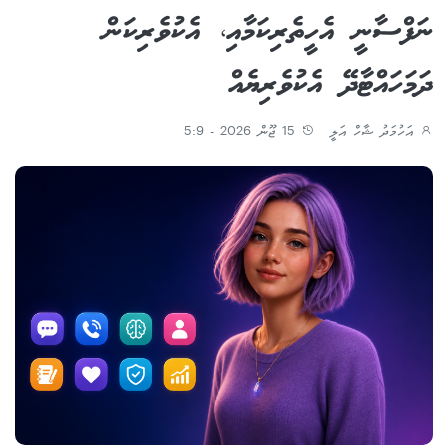
ނަފްސާނީ އެހީތެރިކަމާއި، އެކުވެރިކަން
ދަމަހައްޓާދޭ އެކުވެރިޔެއް
އަހުމަދު ޝާހް އަލީ
15 ޖޫން 2026 - 5:9