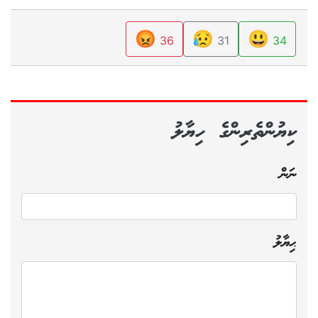
😡
😥
😃
36
31
34
ކިޔުންތެރިންގެ ހިޔާލު
ނަން
ޙިޔާލު