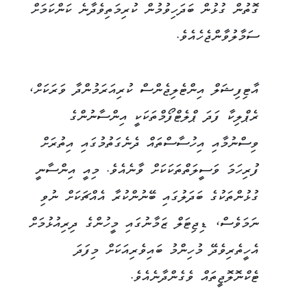
ގޮތުން ގުޅުން ބަދަހިވުމުން ކުރިމަތިވެދާނެ ކަންކަމަށް
ސަމާލުވާންޖެހެއެވެ.
އާޓިފިޝަލް އިންޓެލިޖެންސް ކުރިއަރަމުންދާ ވަރަކަށް،
ރެޕްލިކާ ފަދަ ޕްލެޓްފޯމްތަކަކީ އިންސާނުންގެ
ވިސްނުމާއި އިހުސާސްތައް ދެނެގަތުމުގައި އިތުރަށް
ފުރިހަމަ ވަސީލަތްތަކަކަށް ވާނެއެވެ. މިއީ އިންސާނީ
ގުޅުންތަކުގެ ބަދަލުގައި ބޭނުންކުރާ އެއްޗަކަށް ނުވި
ނަމަވެސް، ޑިޖިޓަލް ޒަމާނުގައި މީހުންގެ ދިރިއުޅުމަށް
އެހީތެރިވެދޭ މުހިންމު ބައިވެރިއަކަށް މިފަދަ
ޓެކްނޮލޮޖީތައް ވެގެންދާނެއެވެ.