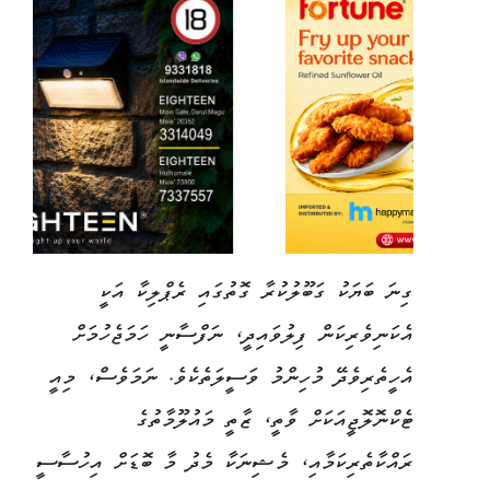
ގިނަ ބަޔަކު ގަބޫލުކުރާ ގޮތުގައި ރެޕްލިކާ އަކީ
އެކަނިވެރިކަން ފިލުވައިދީ، ނަފްސާނީ ހަމަޖެހުމަށް
އެހީތެރިވެދޭ މުހިންމު ވަސީލަތެކެވެ. ނަމަވެސް، މިއީ
ޓެކްނޮލޮޖީއަކަށް ވާތީ، ޒާތީ މައުލޫމާތުގެ
ރައްކާތެރިކަމާއި، މެޝިނަކާ މެދު މާ ބޮޑަށް އިހުސާސީ