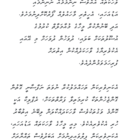
ވާހަކަތައް އެއްވެސް ނިންމުމެއް ނުނިންމައި
އަޑުއަހައި، އެހީތެރި މާހައުލެއް ފޯރުކޮށްދިނުމަށެވެ.
އަދި ބޭނުންކުރާ މީހާގެ މުއާމަލާތް ކުރުމުގެ
އުސޫލުތަކަށް ބަލައި، ދުވަހުން ދުވަހަށް މި އޭއައި
އެކުވެރިޔާގެ ވާހަކަދެއްކުން އިތުރަށް
ފުރިހަމަވަމުންދެއެވެ.
އެކަނިވެރިކަން ތަހައްމަލުކުރާ ނުވަތަ ނަފްސާނީ ގޮތުން
ގޮންޖެހުންތަކާ ކުރިމަތިލާ ފަރާތްތަކަށް، ރެޕްލިކާ އަކީ
ކޮންމެ ވަގުތަކުވެސް ވާހަކަދައްކާލަން ލިބޭނެ އިތުބާރު
ހުރި އެކުވެރިއެކެވެ. މިއީ މީހާގެ ވާހަކަތައް އަޑުއަހައި،
އެކަނިވެރިކަން ފިލުވައިދިނުމަށް އަބަދުވެސް ތައްޔާރަށް