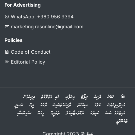
For Advertising
WhatsApp: +960 956 9394
marketing.rasonline@gmail.com
Policies
Code of Conduct
Editorial Policy
ޚަބަރު
ދުނިޔެ
ރިޕޯޓް
ވިޔަފާރި
ލުއި މަޢުލޫމާތު
ދިރިއުޅުން
މުނިފޫހިފިލުވުން
ކޮލަމް
ޞިއްހަތު
ތާރީޚުގެތެރެއިން
ވާހަކަ
ދީން
ރެސިޕީ
އެޑިޓަރުގެ ބަސް
ކުޅިވަރު
އެޑްވަރޓޯރިއަލް
ތަޢުލީމް
މީހުން
ސައިންސާއި
ޓެކްނޮލޮޖީ
© 2023 Copyright
ރަސް