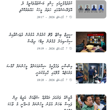
ކުޅުދުއްފުށީގައި ހިންގި މަސްތުވާތަކެތީގެ ދެ
އޮޕަރޭޝަނެއްގައި ހަތަރު މީހަކު ހައްޔަރުކޮށްފި
7 އޯގަސްޓު 2026 - 20:17
ސީރީޒް ބިންޖް ވޮޗް ކުރުމުން އުމުރުން ދުވަސްވާއިރު
ސިކުނޑިއަށް ގެއްލުން ލިބޭ: ދިރާސާ
7 އޯގަސްޓު 2026 - 19:39
އިންސާނީ ވަގުފާރީގެ ޝިކާރައަކަށްވާ މީހުންނަށް ޚާއްޞަ
މަރުކަޒެއް މާލޭގައި ގާއިމުކުރަނީ
7 އޯގަސްޓު 2026 - 18:28
ޔާމީންގެ ވަރުގަދަ ރައްދެއް ޝުޖާއަށް؛ އަދީބު ދިން
ފައިސާ ބަހަން އުޅުނު މީހުންނަށް އެނގޭނީ އެ ވާހަކަ