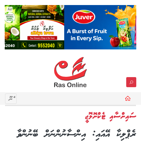
Ad
މެނޫ
ސައިންސާއި ޓެކްނޮލޮޖީ
ރެޕްލިކާ އޭއައި: އިންސާނުންނަށް ބޭނުންވާ