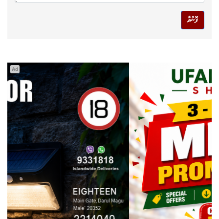
ފޮނުވާ
Ad