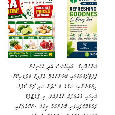
އެންޑްރޮއިޑް، އައިއޯއެސް އަދި އެހެނިހެން
ޕްލެޓްފޯމްތަކުގައި ބޭނުންކުރެވޭ ރެޕްލިކާ މެދުވެރިކޮށް،
ލިޔުމުންނާއި، އަޑުގެ މެސެޖުން އަދި ފޯނު ކޯލްގެ
އެހީގައި މުއާމަލާތް ކުރެވެއެވެ. މި ޕްލެޓްފޯމް
ފަރުމާކޮށްފައިވަނީ ބޭނުންކުރާ މީހާގެ ޝުއޫރުތަކާއި