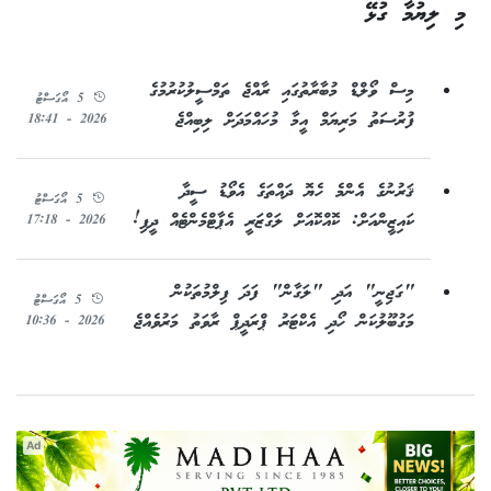
މި ލިޔުމާ ގުޅޭ
މިސް ވޯލްޑް މުބާރާތުގައި ރާއްޖެ ތަމްސީލުކުރުމުގެ
5 އޯގަސްޓު
ފުރުސަތު މަރިޔަމް އީމާ މުހައްމަދަށް ލިބިއްޖެ
2026 - 18:41
ޤަރުނުގެ އެންމެ ހެޔޮ ދައްތަގެ އެވޯޑު ސީދާ
5 އޯގަސްޓު
ކައިޒީންއަށް: ކޮއްކޮއަށް ލަގްޒަރީ އެޕާޓްމެންޓެއް ދީފި!
2026 - 17:18
"ގަޖިނީ" އަދި "ލަގާން" ފަދަ ފިލްމުތަކުން
5 އޯގަސްޓު
މަގުބޫލުކަން ހޯދި އެކްޓަރު ޕްރަދީޕް ރާވަތު މަރުވެއްޖެ
2026 - 10:36
Ad