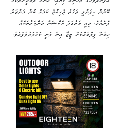
އުފަންދުވަހުގެ ތަހުނިޔާ ކިޔައި، އޭނާގެ ތަމްރީނުތަކުގެ
ބޭނުން ހިފަންވީ ވަގުތު ޖެހިއްޖެ ކަމަށް ބުނާ މަންޒަރު
ފެނެއެވެ. މިއީ ވަރުގަދަ އެކްޝަން މަންޒަރުތަކެއް
ހިމެނޭ ފިލްމެއްކަން ޓީޒާ އިން ވަނީ ކަށަވަރުވެފައެވެ.