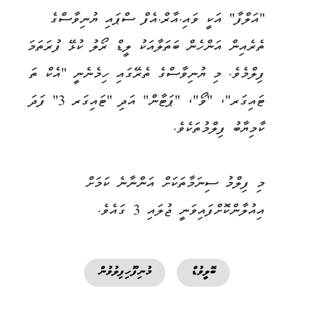
"އަލްފާ" އަކީ ވައި.އާރް.އެފް ސްޕައި ޔުނިވާސްގެ
ތެރެއިން އަންހެން ބަތަލާއަކު ލީޑް ރޯލު ކުޅޭ ފުރަތަމަ
ފިލްމެވެ. މި ޔުނިވާސްގެ ތެރޭގައި ހިމެނެނީ "އެކް ތަ
ޓައިގަރ"، "ވޯ"، "ޕަޓާން" އަދި "ޓައިގަރ 3" ފަދަ
ކާމިޔާބު ފިލްމުތަކެވެ.
މި ފިލްމު ސިނަމާތަކަށް އަންނާނެ ކަމަށް
އިއުލާންކޮށްފައިވަނީ ޖުލައި 3 ގައެވެ.
ބޮލީވުޑް
މުނިފޫހިފިލުވުން