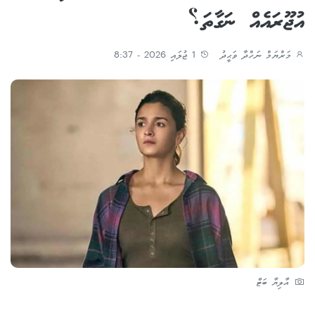
އުޖޫރައެއް ނަގާތަ؟
މަރްޔަމް ނަހްދާ ވަޙީދު
1 ޖުލައި 2026 - 8:37
އާލިޔާ ބަޓް