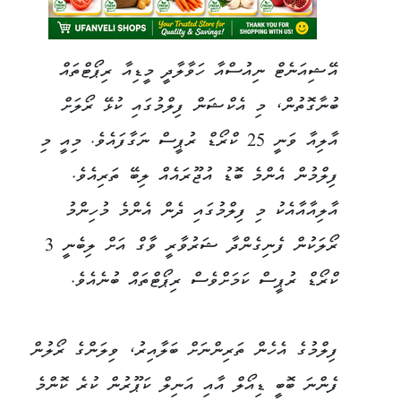
އޭޝިއަނެޓް ނިއުސްއާ ހަވާލާދީ މީޑިއާ ރިޕޯޓްތައް
ބުނާގޮތުން، މި އެކްޝަން ފިލްމުގައި ކުޅޭ ރޯލަށް
އާލިއާ ވަނީ 25 ކްރޯޑް ރުޕީސް ނަގާފައެވެ. މިއީ މި
ފިލްމުން އެންމެ ބޮޑު އުޖޫރައެއް ލިބޭ ތަރިއެވެ.
އާލިއާއާއެކު މި ފިލްމުގައި ދެން އެންމެ މުހިންމު
ރޯލަކުން ފެނިގެންދާ ޝަރުވާރީ ވާގް އަށް ލިބެނީ 3
ކްރޯޑް ރުޕީސް ކަމަށްވެސް ރިޕޯޓްތައް ބުނެއެވެ.
ފިލްމުގެ އެހެން ތަރިންނަށް ބަލާއިރު، ވިލަންގެ ރޯލުން
ފެންނަ ބޮބީ ޑިއޯލް އާއި އަނިލް ކަޕޫރުން ކުރެ ކޮންމެ