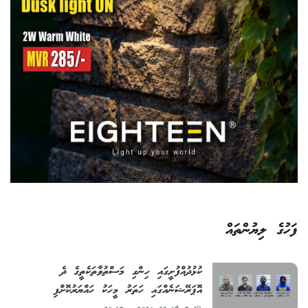
ފަހުގެ ލިޔުންތައް
ކުޅުދުއްފުށީގައި ހިންގި މަސްތުވާތަކެތީގެ ދެ
އޮޕަރޭޝަނެއްގައި ހަތަރު މީހަކު ހައްޔަރުކޮށްފި