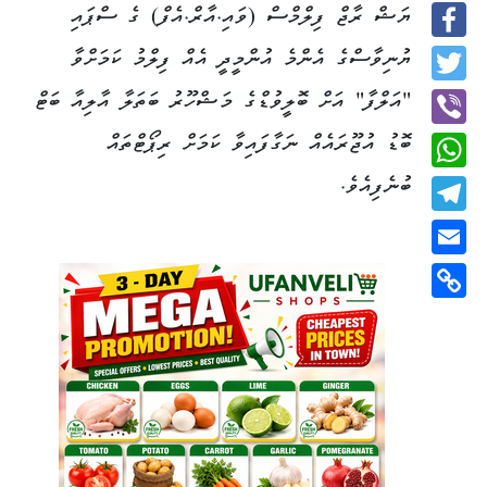
ޔަޝް ރާޖް ފިލްމްސް (ވައި.އާރް.އެފް) ގެ ސްޕައި
Facebook
ޔުނިވާސްގެ އެންމެ އުންމީދީ އެއް ފިލްމު ކަމަށްވާ
Twitter
"އަލްފާ" އަށް ބޮލީވުޑްގެ މަޝްހޫރު ބަތަލާ އާލިއާ ބަޓް
ބޮޑު އުޖޫރައެއް ނަގާފައިވާ ކަމަށް ރިޕޯޓްތައް
Viber
ބުނެފިއެވެ.
WhatsApp
Telegram
Email
Copy
Link