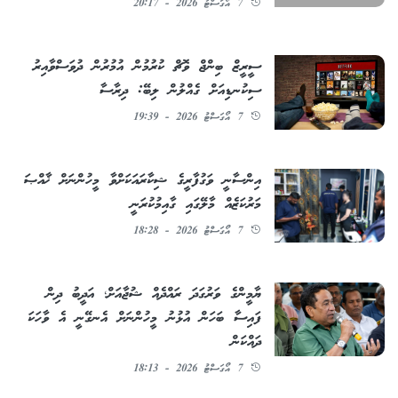
7 އޯގަސްޓު 2026 - 20:17
ސީރީޒް ބިންޖް ވޮޗް ކުރުމުން އުމުރުން ދުވަސްވާއިރު
ސިކުނޑިއަށް ގެއްލުން ލިބޭ: ދިރާސާ
7 އޯގަސްޓު 2026 - 19:39
އިންސާނީ ވަގުފާރީގެ ޝިކާރައަކަށްވާ މީހުންނަށް ޚާއްޞަ
މަރުކަޒެއް މާލޭގައި ގާއިމުކުރަނީ
7 އޯގަސްޓު 2026 - 18:28
ޔާމީންގެ ވަރުގަދަ ރައްދެއް ޝުޖާއަށް؛ އަދީބު ދިން
ފައިސާ ބަހަން އުޅުނު މީހުންނަށް އެނގޭނީ އެ ވާހަކަ
ދައްކަން
7 އޯގަސްޓު 2026 - 18:13