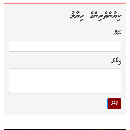
ކިޔުންތެރިންގެ ހިޔާލު
ނަން
ޙިޔާލު
ފޮނުވާ