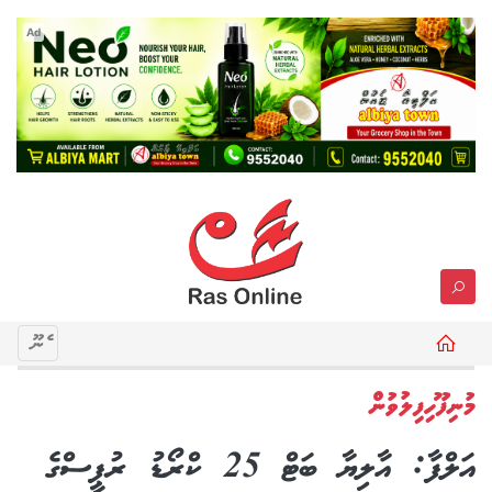
Ad
މެނޫ
މުނިފޫހިފިލުވުން
އަލްފާ: އާލިޔާ ބަޓް 25 ކްރޯޑު ރުޕީސްގެ