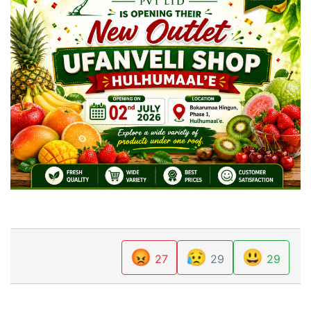
😡
😥
😃
27
29
29