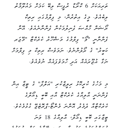
ތަރިއަކަށް 6 ކްރޯޑް ރުޕީސް ލިބޭ ކަމަށް މައުލޫމާތު
ލިބެއެވެ. މީގެ އިތުރުން، މި ފިލްމުގައި ރިތިކް
ރޯޝަން ޚާއްޞަ ފެނިލުމަކުން ފެންނާނެއެވެ. އޭނާ
ފެންނާނީ "ވޯ" ފިލްމުގެ މަޝްހޫރު ކެރެކްޓާ "މޭޖަރ
ކަބީރު" ގެ ރޯލުންނެވެ. ނަމަވެސް ރިތިކް މި ފިލްމަށް
ނަގާ އުޖޫރައެއް އަދި ހާމަވެފައެއް ނުވެއެވެ.
މި މަހުގެ ކުރީކޮޅު ރިލީޒްކުރި "އަލްފާ" ގެ ޓީޒާ އިން
ފެންނަނީ އާލިއާގެ ކެރެކްޓާ އާއި ބޮބީ ޑިއޯލްގެ
ކެރެކްޓާއާ ދެމެދު އޮންނަ މެންޓޯ-ޕްރޮޓެޖޭ ގުޅުމެކެވެ.
ޓީޒާގައި ބޮބީ ޑިއޯލް، އާލިއާގެ 18 ވަނަ