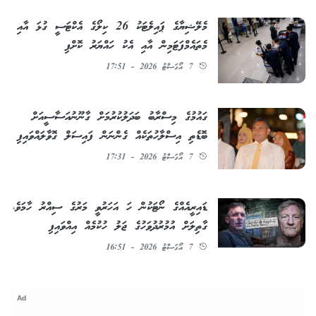
މެލޭޝިޔާގެ ޕައިލެޓަކު 26 ކިލޯގެ އެކްޓަސީ ގުޅަ އާއި
މެތައެމްފަޓަމިން އާއި އެކު ހައްޔަރު ކޮށްފި
7 އޯގަސްޓު 2026 - 17:51
ގައުމުގެ މިސްރާބު ބަދަލުކުރުމަށް ގާނޫނުއަސާސީއަށް
ބޮޑެތި އިސްލާހުތަކެއް ގެންނަން ފައިސަލް ގޮވާލައްވައިފި
7 އޯގަސްޓު 2026 - 17:31
ޑައިރީއެއްގެ ނޯޓަކުން ހަ އަހަރުވީ މަރުގެ ސިއްރު ހާމަވެ،
ގާތިލަށް އުމުރުދުވަހުގެ ޖަލު ހުކުމެއް އިއްވައިފި
7 އޯގަސްޓު 2026 - 16:51
Ad