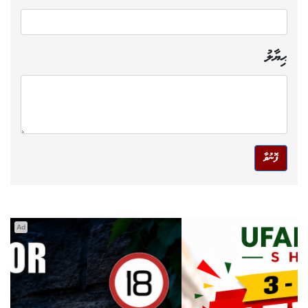
ޙިޔާލު
ފޮނުވާ
Ad