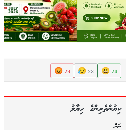
😡
😥
😃
29
23
24
ކިޔުންތެރިންގެ ހިޔާލު
ނަން