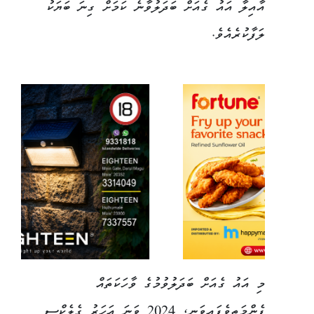
އާއިލާ އައު ގެއަށް ބަދަލުވާނެ ކަމަށް ގިނަ ބަޔަކު
ލަފާކުރެއެވެ.
މި އައު ގެއަށް ބަދަލުވުމުގެ ވާހަކަތައް
ފެންމަތިވެފައިވަނީ، 2024 ވަނަ އަހަރު ގެލެކްސީ