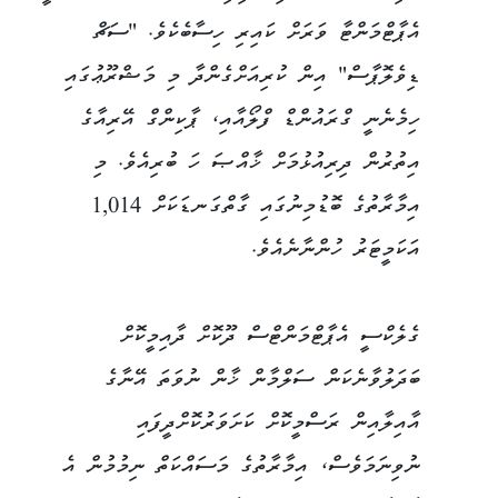
އެޕާޓްމަންޓާ ވަރަށް ކައިރި ހިސާބެކެވެ. "ސަޗް
ޑިވެލޮޕާސް" އިން ކުރިއަށްގެންދާ މި މަޝްރޫޢުގައި
ހިމެނެނީ ގްރައުންޑް ފްލޯއާއި، ޕާކިންގް އޭރިއާގެ
އިތުރުން ދިރިއުޅުމަށް ޚާއްޞަ ހަ ބުރިއެވެ. މި
އިމާރާތުގެ ބޮޑުމިނުގައި ގާތްގަނޑަކަށް 1,014
އަކަމީޓަރު ހުންނާނެއެވެ.
ގެލެކްސީ އެޕާޓްމަންޓްސް ދޫކޮށް ދާއިމީކޮށް
ބަދަލުވާނެކަން ސަލްމާން ޚާން ނުވަތަ އޭނާގެ
އާއިލާއިން ރަސްމީކޮށް ކަށަވަރުކޮށްދީފައި
ނުވިނަމަވެސް، އިމާރާތުގެ މަސައްކަތް ނިމުމުން އެ