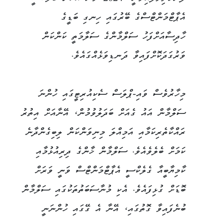
އެޕާޓްމަންޓްސްގެ ބޭރުގައި ހިނގި ބަޑީގެ
ހާދިސާއަށްފަހު ސަލްމާންގެ ސަލާމަތީ ކަންކަން
ވަރުގަދަކޮށްފައިވާ ދަނޑިވަޅެއްގައެވެ.
މިހާރުވެސް ވައި-ޕްލަސް ސެކިއުރިޓީގައި ހުންނަ
ސަލްމާން އައު ގެއަށް ބަދަލުވުމުން، އޭނާއަށް އިތުރު
ރައްކާތެރިކަމާއި އަމިއްލަ މިނިވަންކަން ލިބިގެންދާނެ
ކަމަށް ބެލެވެއެވެ. ސަލްމާން ޚާންގެ ދިރިއުޅުމާއި
ކާމިޔާބީއާ ގެލެކްސީ އެޕާޓްމަންޓްސް ވަނީ ވަރަށް
ބޮޑަށް ގުޅިފައެވެ. އެކި މުނާސަބަތުތަކުގައި ސަލްމާން
ބުނެފައިވާ ގޮތުގައި، އޭނާ އެ ގޭގައި ހުންނަނީ