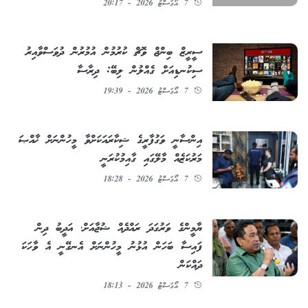
7 އޯގަސްޓު 2026 - 20:17
ސީރީޒް ބިންޖް ވޮޗް ކުރުމުން އުމުރުން ދުވަސްވާއިރު
ސިކުނޑިއަށް ގެއްލުން ލިބޭ: ދިރާސާ
7 އޯގަސްޓު 2026 - 19:39
އިންސާނީ ވަގުފާރީގެ ޝިކާރައަކަށްވާ މީހުންނަށް ޚާއްޞަ
މަރުކަޒެއް މާލޭގައި ގާއިމުކުރަނީ
7 އޯގަސްޓު 2026 - 18:28
ޔާމީންގެ ވަރުގަދަ ރައްދެއް ޝުޖާއަށް؛ އަދީބު ދިން
ފައިސާ ބަހަން އުޅުނު މީހުންނަށް އެނގޭނީ އެ ވާހަކަ
ދައްކަން
7 އޯގަސްޓު 2026 - 18:13