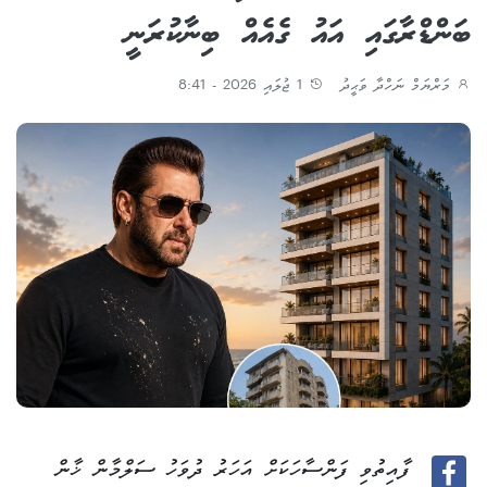
ބަންޑްރާގައި އައު ގެއެއް ބިނާކުރަނީ
މަރްޔަމް ނަހްދާ ވަޙީދު
1 ޖުލައި 2026 - 8:41
ފާއިތުވި ފަންސާހަކަށް އަހަރު ދުވަހު ސަލްމާން ޚާން