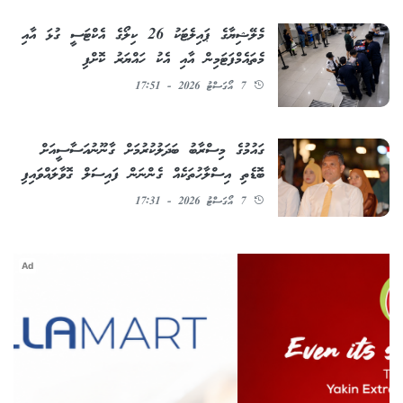
މެލޭޝިޔާގެ ޕައިލެޓަކު 26 ކިލޯގެ އެކްޓަސީ ގުޅަ އާއި
މެތައެމްފަޓަމިން އާއި އެކު ހައްޔަރު ކޮށްފި
7 އޯގަސްޓު 2026 - 17:51
ގައުމުގެ މިސްރާބު ބަދަލުކުރުމަށް ގާނޫނުއަސާސީއަށް
ބޮޑެތި އިސްލާހުތަކެއް ގެންނަން ފައިސަލް ގޮވާލައްވައިފި
7 އޯގަސްޓު 2026 - 17:31
Ad