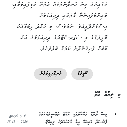
ކުޑައިރުގެ ގިނަ ހަނދާންތަކެއް އެތަނާ ގުޅިފައިވުމާއި،
މައިންބަފައިންނާ ގާތުގައި ދިރިއުޅުމަށް
އިސްކަންދޭތީއެވެ. ނަމަވެސް، މި ހުއްދަ ލިބުމާއެކު
ބޮލީވުޑްގެ މި ސުޕަރސްޓާރުގެ ދިރިއުޅުމުގެ އައު
ބާބެއް ފެށިގެންދާނެ ކަމަށް ބެލެވެއެވެ.
ބޮލީވުޑް
މުނިފޫހިފިލުވުން
މި ލިޔުމާ ގުޅޭ
މިސް ވޯލްޑް މުބާރާތުގައި ރާއްޖެ ތަމްސީލުކުރުމުގެ
5 އޯގަސްޓު
ފުރުސަތު މަރިޔަމް އީމާ މުހައްމަދަށް ލިބިއްޖެ
2026 - 18:41