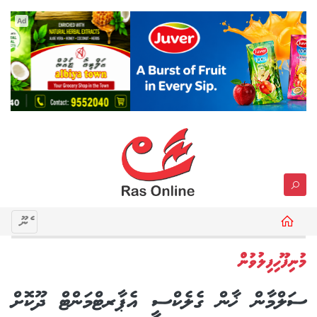
Ad
މެނޫ
މުނިފޫހިފިލުވުން
ސަލްމާން ޚާން ގެލެކްސީ އެޕާރޓްމަންޓް ދޫކޮށް