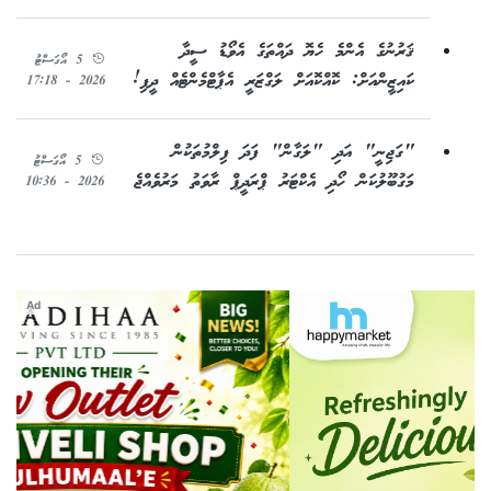
ޤަރުނުގެ އެންމެ ހެޔޮ ދައްތަގެ އެވޯޑު ސީދާ
5 އޯގަސްޓު
ކައިޒީންއަށް: ކޮއްކޮއަށް ލަގްޒަރީ އެޕާޓްމެންޓެއް ދީފި!
2026 - 17:18
"ގަޖިނީ" އަދި "ލަގާން" ފަދަ ފިލްމުތަކުން
5 އޯގަސްޓު
މަގުބޫލުކަން ހޯދި އެކްޓަރު ޕްރަދީޕް ރާވަތު މަރުވެއްޖެ
2026 - 10:36
Ad