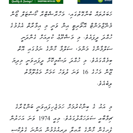
ޚަބަރުތައް ބުނާގޮތުގައި، މަހާރާޝްޓްރާ ކޯސްޓަލް ޒޯން
މެނޭޖްމަންޓް އޮތޯރިޓީ އިން ވަނީ މި އިމާރާތް އެޅުމުގެ
ހުއްދަ ދީފައެވެ. މި މަޝްރޫޢު ކުރިއަށް ގެންދަނީ
ސަލްމާންގެ މަންމަ، ސަލްމާ ޚާންގެ ނަމުގައި އޮތް
ބިމެއްގައެވެ. މި ހުއްދަ ރަސްމީކޮށް ދީފައިވަނީ މިދިޔަ
ޖޫން މަހުގެ 16 ވަނަ ދުވަހު ކަމަށް މަޢުލޫމާތު
ލިބެއެވެ.
މި އައު ގެ ބިނާކުރުމަށް ހަމަޖެހިފައިވަނީ ބަންޑްރާގެ
ޗިމްބާއީ ސަރަހައްދުގައެވެ. މިއީ 1974 ވަނަ އަހަރުން
ފެށިގެން ޚާންގެ އާއިލާ ދިރިއުޅެމުން އަންނަ ގެލެކްސީ