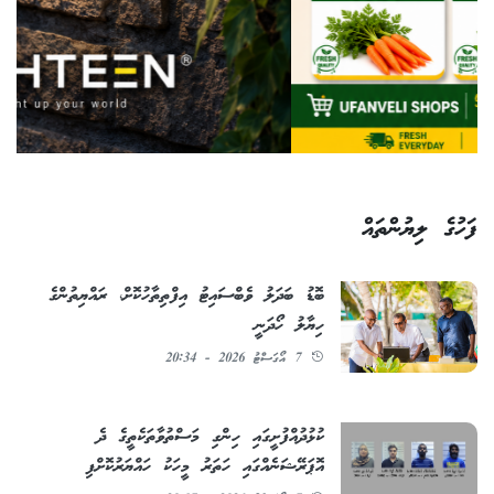
ފަހުގެ ލިޔުންތައް
ބޮޑު ބަދަލު ވެބްސައިޓު އިފްތިތާހުކޮށް، ރައްޔިތުންގެ
ހިޔާލު ހޯދަނީ
7 އޯގަސްޓު 2026 - 20:34
ކުޅުދުއްފުށީގައި ހިންގި މަސްތުވާތަކެތީގެ ދެ
އޮޕަރޭޝަނެއްގައި ހަތަރު މީހަކު ހައްޔަރުކޮށްފި