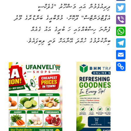
Facebook
ދިރިއުޅެމުން އައި މަޝްހޫރު "ގެލެކްސީ
Twitter
އެޕާޓްމަންޓްސް" ދޫކޮށް، މުމްބާއީގެ ބަންޑްރާގެ މޫދު
ފެންނަ ހިސާބެއްގައި ހަ ބުރީގެ އައު ގެއެއް
Viber
ބިނާކުރުމުގެ ހުއްދަ އޭނާއަށް ވަނީ ލިބިފައެވެ.
WhatsApp
Telegram
Email
Copy
Link