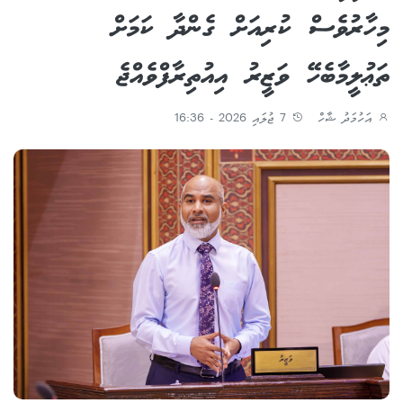
މިހާރުވެސް ކުރިއަށް ގެންދާ ކަމަށް
ތަޢުލީމާބެހޭ ވަޒީރު އިއުތިރާފްވެއްޖެ
އަހުމަދު ޝާހް
7 ޖުލައި 2026 - 16:36