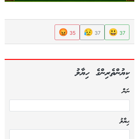
😡
😥
😃
35
37
37
ކިޔުންތެރިންގެ ހިޔާލު
ނަން
ޙިޔާލު