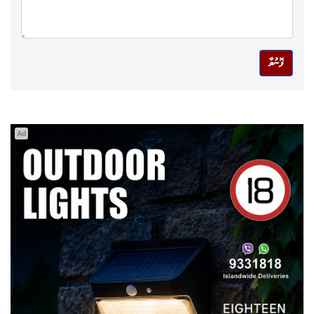
ފޮނުވާ
Ad