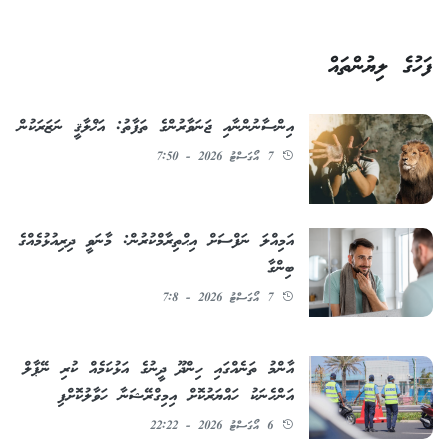
ފަހުގެ ލިޔުންތައް
އިންސާނުންނާއި ޖަނަވާރުންގެ ތަފާތު: އަޚްލާޤީ ނަޒަރަކުން
7 އޯގަސްޓު 2026 - 7:50
އަމިއްލަ ނަފްސަށް އިޙްތިރާމްކުރުން: މާނަވީ ދިރިއުޅުމެއްގެ
ބިންގާ
7 އޯގަސްޓު 2026 - 7:8
އާންމު ތަނެއްގައި ހިންދޫ ދީނުގެ އަޅުކަމެއް ކުރި ނޭޕާލް
އަންހެނަކު ހައްޔަރުކޮށް އިމިގްރޭޝަނާ ހަވާލުކޮށްފި
6 އޯގަސްޓު 2026 - 22:22