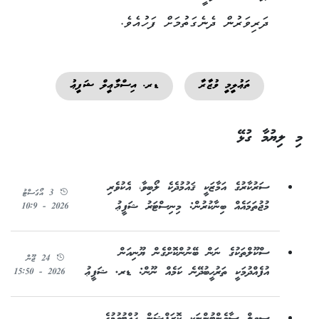
ދަރިވަރުން ދެނެގަތުމަށް ފަހުއެވެ.
ތަޢުލީމީ ވުޒާރާ
ޑރ. އިސްމާޢީލް ޝަފީޢު
މި ލިޔުމާ ގުޅޭ
ސަރުކާރުގެ އަމާޒަކީ ޤައުމުދެކެ ލޯބިވާ، އެކުވެރި
3 އޯގަސްޓު
މުޖުތަމައެއް ބިނާކުރުން: މިނިސްޓަރު ޝަފީޢު
2026 - 10:9
ސްކޫލްތަކުގެ ނަން ބޭނުންކޮށްގެން ޔޫނިއަން
24 ޖޫން
އުފެއްދުމަކީ ތަރުޙީބުދޭނެ ކަމެއް ނޫން: ޑރ. ޝަފީޢު
2026 - 15:50