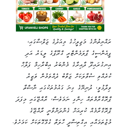
ރައްޔިތުންގެ މަޖިލީހުގެ މިއަދުގެ ޖަލްސާގައި،
ޕީއެންސީގެ ޕާލަމެންޓްރީ ގްރޫޕްގެ ލީޑަރު އަދި
އިނގުރައިދޫ ދާއިރާގެ މެންބަރު އިބްރާހިމް ފަލާހް
ކުރެއްވި ސުވާލަކަށް ޖަވާބު ދެއްވަމުން ވަޒީރު
ވިދާޅުވީ، ދުނިޔޭގެ ގިނަ ގައުމުތަކުގައި ނާސްތާ
ޕްރޮގްރާމްތައް ހިންގި ނަމަވެސް، ރާއްޖޭގައި މިފަދަ
ޕްރޮގްރާމެއް ކުރިއަށް ގެންދަންވާނީ ރާއްޖޭގެ
މުޖުތަމައާއި އިގްތިސާދީ ހާލަތާ ގުޅޭގޮތަކަށް ކަމަށެވެ.