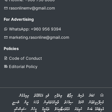
rasonlinemv@gmail.com
For Advertising
WhatsApp: +960 956 9394
marketing.rasonline@gmail.com
Policies
Code of Conduct
Editorial Policy
ޚަބަރު
ދުނިޔެ
ރިޕޯޓް
ވިޔަފާރި
ލުއި މަޢުލޫމާތު
ދިރިއުޅުން
މުނިފޫހިފިލުވުން
ކޮލަމް
ޞިއްހަތު
ތާރީޚުގެތެރެއިން
ވާހަކަ
ދީން
ރެސިޕީ
އެޑިޓަރުގެ ބަސް
ކުޅިވަރު
އެޑްވަރޓޯރިއަލް
ތަޢުލީމް
މީހުން
ސައިންސާއި