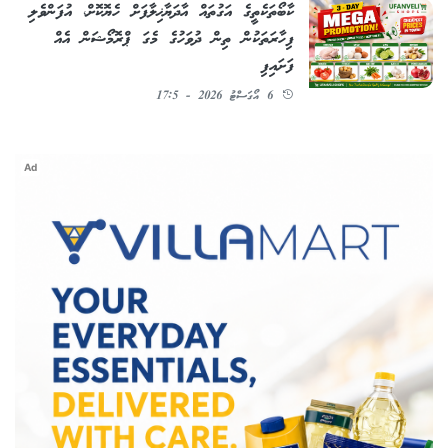
ކާބޯތަކެތީގެ އަގުތައް އާދަޔާޚިލާފަށް ހެޔޮކޮށް، އުފަންވެލި
ފިހާރަތަކުން ތިން ދުވަހުގެ މެގަ ޕްރޮމޯޝަން އެއް
ފަށައިފި
6 އޯގަސްޓު 2026 - 17:5
Ad