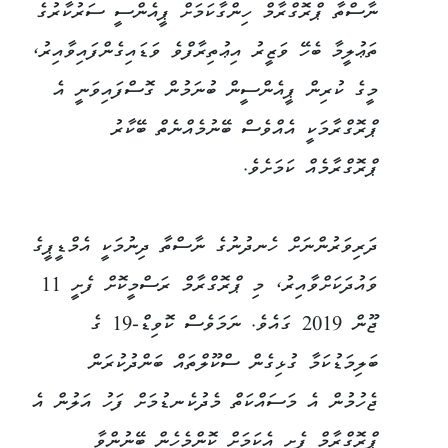
ނާސްތާ ޕްރޮގްރާމް ހިންގާކަމަށް ޕީއެންސީ ސަރުކާރުގެ
ތަޢުލީމާ ބެހޭ ވަޒީރު އިޢުތިރާފްވެ ވަޑައިގެންފައިވާއިރު،
މީގެ ކުރިން ޕީއެންސީން ބުނަމުން ގޮސްފައިވަނީ އެ
ޕްރޮގްރާމަކީ އެއްވެސް ބޭނުމެއްނެތް ބޭކާރު
ޕްރޮގްރާމެއް ކަމަށެވެ.
ދަރިވަރުންނަށް ހެނދުނުގެ ނާސްތާ ދިނުމަކީ އެމްޑީޕީގެ
ވައުދަކަށްވާއިރު، މި ޕްރޮގްރާމް ރަސްމީކޮށް ފެށީ 11
ޖޫން 2019 ގައެވެ. ނަމަވެސް ކޮވިޑް-19 ގެ
ބަލިމަޑުކަމާ ގުޅިގެން ސްކޫލްތައް ބަންދުކުރަން
ޖެހުމުން އެ މަސައްކަތް މެދުކެނޑުމަށް ފަހު އަލުން އެ
ޕްރޮގްރާމް ފެށީ އެކަމަށް ކޮންމެހެން ބޭނުންވާ