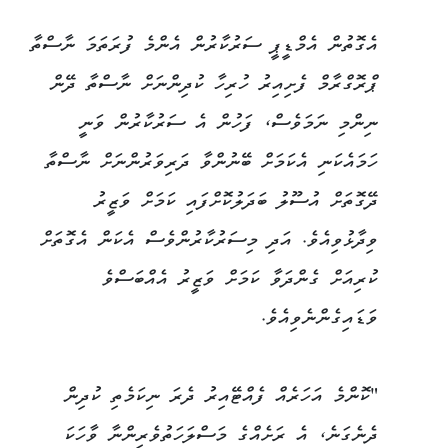
އެގޮތުން އެމްޑީޕީ ސަރުކާރުން އެންމެ ފުރަތަމަ ނާސްތާ
ޕްރޮގްރާމް ފެށިއިރު ހުރިހާ ކުދިންނަށް ނާސްތާ ދޭން
ނިންމި ނަމަވެސް، ފަހުން އެ ސަރުކާރުން ވަނީ
ހަމައެކަނި އެކަމަށް ބޭނުންވާ ދަރިވަރުންނަށް ނާސްތާ
ދޭގޮތަށް އުސޫލު ބަދަލުކޮށްފައި ކަމަށް ވަޒީރު
ވިދާޅުވިއެވެ. އަދި މިސަރުކާރުންވެސް އެކަން އެގޮތަށް
ކުރިއަށް ގެންދަވާ ކަމަށް ވަޒީރު އެއްބަސްވެ
ވަޑައިގެންނެވިއެވެ.
"ކޮންމެ އަހަރެއް ފެއްޓޭއިރު ދެރަ ނިކަމެތި ކުދިން
ދެނެގަނެ، އެ ރަށެއްގެ މަސްލަހަތުވެރިންނާ ވާހަކަ