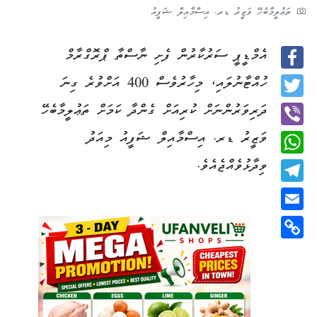
ތަޢުލީމާބެހޭ ވަޒީރު ޑރ. އިސްމާއިލް ޝަފީއު
އެމްޑީޕީ ސަރުކާރުން ފެށި ނާސްތާ ޕްރޮގްރާމް
Facebook
ހުއްޓާނުލައި، މިހާރުވެސް 400 އަށްވުރެ ގިނަ
Twitter
ދަރިވަރުންނަށް ކުރިއަށް ގެންދާ ކަމަށް ތަޢުލީމާބެހޭ
ވަޒީރު ޑރ. އިސްމާއިލް ޝަފީއު މިއަދު
Viber
ވިދާޅުވެއްޖެއެވެ.
WhatsApp
Telegram
Email
Copy
Link