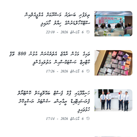
ތިލަފުށި ބަނދަރު މަޝްރޫޢަށް އެމްޕީއެލްއިން
ސްޓޭކްހޯލްޑަރުންގެ ޚިޔާލު ހޯދައިފި
6 އޯގަސްޓު 2026 - 22:10
ވައިގެ މަގުން ރާއްޖެ އެތެރެކުރަން އުޅުނު 800 ވޭޕް
ކާޓްރިޖް ކަސްޓަމްސްއިން އަތުލައިގެންފި
6 އޯގަސްޓު 2026 - 17:26
ހަނިމާދޫގައި ޕާމް ޕެސްޓް ބައޮލޮޖިކަލް ކޮންޓްރޯލް
ޕެރަސައިޓޮއިޑް ރީއާރިންގ ސެންޓަރު ރަސްމީކޮށް
ހުޅުވައިފި
6 އޯގަސްޓު 2026 - 17:14