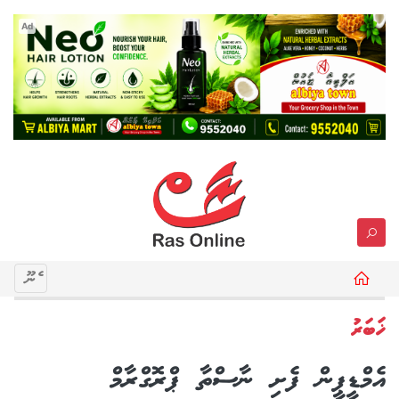
Ad
މެނޫ
ޚަބަރު
އެމްޑީޕީން ފެށި ނާސްތާ ޕްރޮގްރާމް