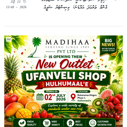
ސިވިލް ސާވެންޓުންނަކީ ކޮރަޕްޝަން ހުއްޓުވުމުގެ
13 ޖޫން
އެންމެ ވަރުގަދަ އައްޑަނަ: މިނިސްޓަރު ޝަފީއު
2026 - 11:48
Ad