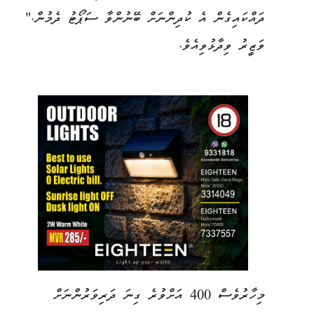
ދައްކައިގެން އެ ކުދިންނަށް ބޭނުންވާ ސަޕޯޓު ދެމުން."
ވަޒީރު ވިދާޅުވިއެވެ.
މިހާރުވެސް 400 އަށްވުރެ ގިނަ ދަރިވަރުންނަށް