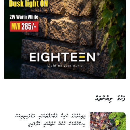
ފަހުގެ ލިޔުންތައް
ދިރިއުޅުމުގެ ހުރިހާ މުޢާމަލާތެއްގައި މަޑުމައިތިރިކަން
އިސްކުރުމަށް ހުކުރު ޚުތުބާގައި ގޮވާލައިފި