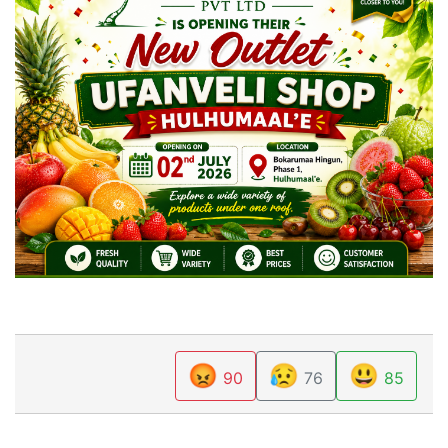
😡
😥
😃
90
76
85