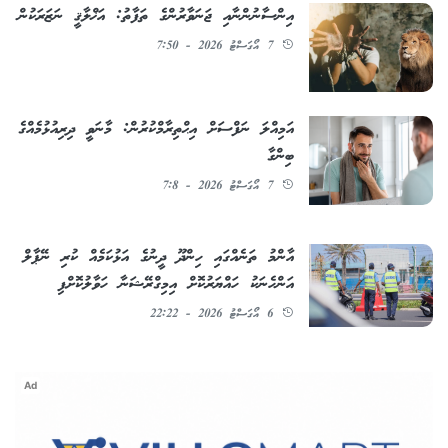
އިންސާނުންނާއި ޖަނަވާރުންގެ ތަފާތު: އަޚްލާޤީ ނަޒަރަކުން
7 އޯގަސްޓު 2026 - 7:50
އަމިއްލަ ނަފްސަށް އިޙްތިރާމްކުރުން: މާނަވީ ދިރިއުޅުމެއްގެ
ބިންގާ
7 އޯގަސްޓު 2026 - 7:8
އާންމު ތަނެއްގައި ހިންދޫ ދީނުގެ އަޅުކަމެއް ކުރި ނޭޕާލް
އަންހެނަކު ހައްޔަރުކޮށް އިމިގްރޭޝަނާ ހަވާލުކޮށްފި
6 އޯގަސްޓު 2026 - 22:22
Ad