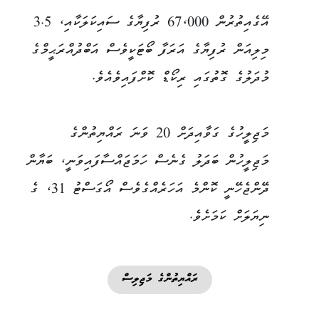
އޭގެއިތުރުން 67،000 ރުފިޔާގެ ސައިކަލަކާއި، 3.5
މިލިއަން ރުފިޔާގެ އަރަފާ ބޯޓަކީވެސް އަބްދުއްރަޙީމްގެ
މުދަލުގެ ގޮތުގައި ރިކޯޑް ކޮށްފައިވެއެވެ.
މަޖިލީހުގެ ގަވާއިދަށް 20 ވަނަ ރައްޔިތުންގެ
މަޖިލީހުން ބަދަލު ގެނެސް ހަމަޖައްސާފައިވަނީ، ބަޔާން
ދޭންޖެހޭނީ ކޮންމެ އަހަރެއްގެވެސް އޯގަސްޓު 31، ގެ
ނިޔަލަށް ކަމަށެވެ.
ރައްޔިތުންގެ މަޖިލިސް