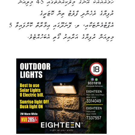
ހަމައެއާއެކު އޭނާގެ މިލްކިއްޔާތުގައި 4.5 މިލިއަން
ރުފިޔާގެ ރެހެންދި ފްލެޓު ތިން ކޮޓަރީގެ
އެޕާޓުމެންޓަކާއި، ލ. ފޮނަދޫގައި ޢިމާރާތް ކޮށްފައިވާ 5
މިލިއަން ރުފިޔާގެ އަރާއިރު ގޯތި އެބަހުއްޓެވެ.