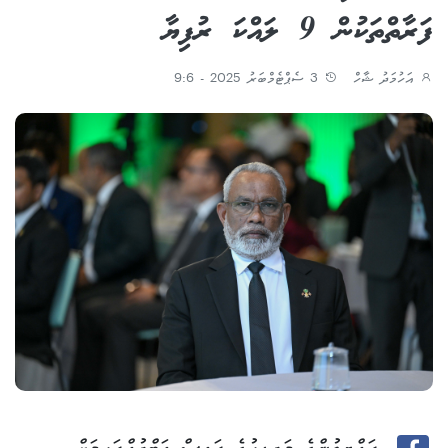
ފަރާތްތަކުން 9 ލައްކަ ރުފިޔާ
އަހުމަދު ޝާހް
3 ސެޕްޓެމްބަރު 2025 - 9:6