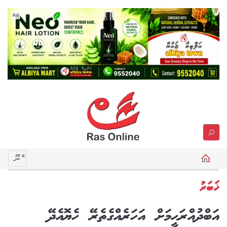
Ad
މެނޫ
ޚަބަރު
އަބްދުއްރަޙީމަށް އަހަރެއްގެތެރޭ ހެޔޮއެދޭ