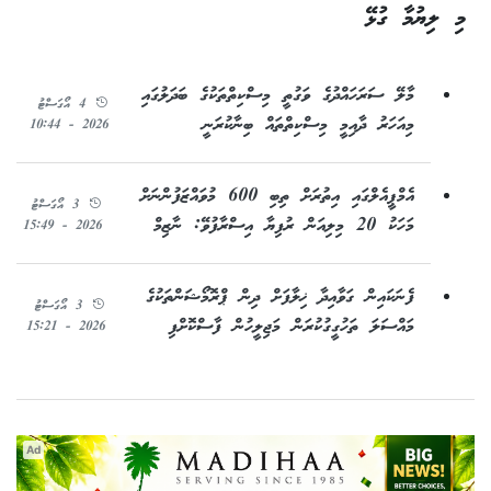
މި ލިޔުމާ ގުޅޭ
މާލޭ ސަރަހައްދުގެ ވަގުތީ މިސްކިތްތަކުގެ ބަދަލުގައި
4 އޯގަސްޓު
މިއަހަރު ދާއިމީ މިސްކިތްތައް ބިނާކުރަނީ
2026 - 10:44
އެމްޕީއެލްގައި އިތުރަށް ތިބި 600 މުވައްޒަފުންނަށް
3 އޯގަސްޓު
މަހަކު 20 މިލިއަން ރުފިޔާ އިސްރާފުވޭ: ނާޒިމް
2026 - 15:49
ފެނަކައިން ގަވާއިދާ ޚިލާފަށް ދިން ޕްރޮމޯޝަންތަކުގެ
3 އޯގަސްޓު
މައްސަލަ ތަހުގީގުކުރަން މަޖިލީހުން ފާސްކޮށްފި
2026 - 15:21
Ad