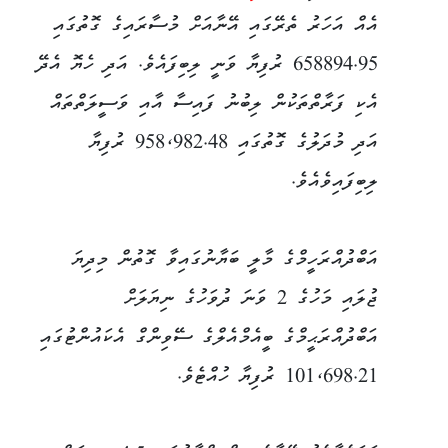
އެއް އަހަރު ތެރޭގައި އޭނާއަށް މުސާރައިގެ ގޮތުގައި
658894.95 ރުފިޔާ ވަނީ ލިބިފައެވެ. އަދި ހެޔޮ އެދޭ
އެކި ފަރާތްތަކުން ލިބުނު ފައިސާ އާއި ވަސީލަތްތައް
އަދި މުދަލުގެ ގޮތުގައި 958،982.48 ރުފިޔާ
ލިބިފައިވެއެވެ.
އަބްދުއްރަހީމްގެ މާލީ ބަޔާނުގައިވާ ގޮތުން މިދިޔަ
ޖުލައި މަހުގެ 2 ވަނަ ދުވަހުގެ ނިޔަލަށް
އަބްދުއްރަޙީމްގެ ބީއެމްއެލްގެ ސޭވިންގް އެކައުންޓުގައި
101،698.21 ރުފިޔާ ހުއްޓެވެ.