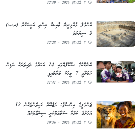
7 އޯގަސްޓު 2026 - 12:39
އުންމުލް މުއުމިނީން ޢާއިޝާ ބިންތި އަބީބަކުރު (ރ.ޢ.)
ގެ ސިޔަރަތު
7 އޯގަސްޓު 2026 - 12:28
ބެންކޮކްގެ ސުކޫލެެއްގައި 14 އަހަރުގެ ދަރިވަރަކު ބަޑިން
ހަމަލާދީ 7 މީހަކު މަރާލައިފި
7 އޯގަސްޓު 2026 - 11:41
ޖަންގަލީގެ އިންސާފު: މަޖުބޫރު ކައިވެންޏަކުން 12
އަހަރުގެ ކުއްޖާ ސަލާމަތްކުރީ ސިންގާތަކެއް
7 އޯގަސްޓު 2026 - 10:56