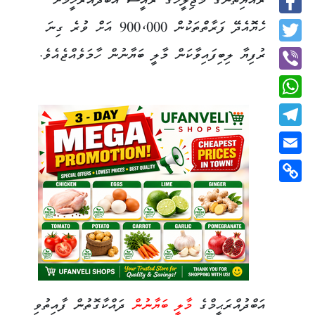
ރައްޔިތުންގެ މަޖިލީހުގެ ރައީސް އަބްދުއްރަހީމަށް
Facebook
ހެޔޮއެދޭ ފަރާތްތަކުން 900،000 އަށް ވުރެ ގިނަ
Twitter
ރުފިޔާ ލިބިފައިވާކަން މާލީ ބަޔާނުން ހާމަވެއްޖެއެވެ.
Viber
WhatsApp
Telegram
Email
Copy
Link
އަބްދުއްރަޙީމްގެ
މާލީ ބަޔާނުން
ދައްކާގޮތުން ފާއިތުވި