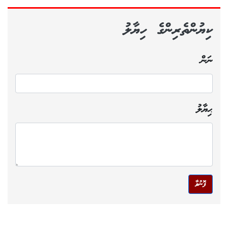
ކިޔުންތެރިންގެ ހިޔާލު
ނަން
ޙިޔާލު
ފޮނުވާ