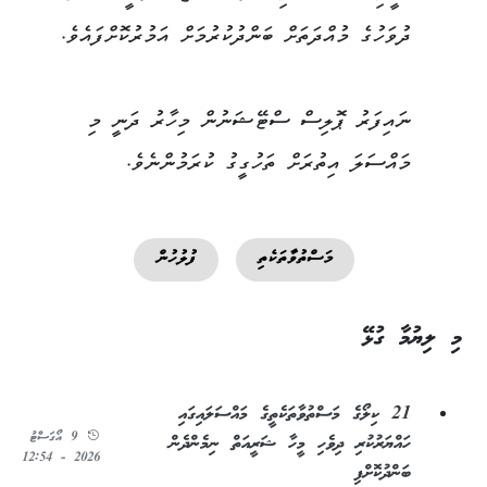
ދުވަހުގެ މުއްދަތަށް ބަންދުކުރުމަށް އަމުރުކޮށްފައެވެ.
ނައިފަރު ޕޮލިސް ސްޓޭޝަނުން މިހާރު ދަނީ މި
މައްސަލަ އިތުރަށް ތަހުގީގު ކުރަމުންނެވެ.
މަސްތުވާތަކެތި
ފުލުހުން
މި ލިޔުމާ ގުޅޭ
21 ކިލޯގެ މަސްތުވާތަކެތީގެ މައްސަލައިގައި
9 އޯގަސްޓު
ހައްޔަރުކުރި ދިވެހި މީހާ ޝަރީއަތް ނިމެންދެން
2026 - 12:54
ބަންދުކޮށްފި