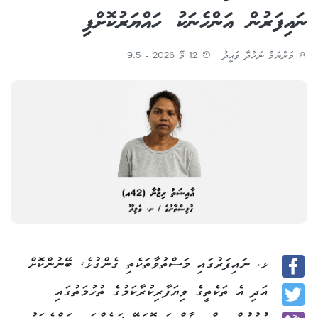
ނައިފަރުން އަންހެނަކު ހައްޔަރުކޮށްފި
މަރްޔަމް ނަހްދާ ވަޙީދު
12 މޭ 2026 - 9:5
ޅ. ނައިފަރުގައި މަސްތުވާތަކެތި ގެންގުޅެ، ބޭނުންކޮށް
Facebook
އަދި އެ ތަކެތީގެ ވިޔަފާރިކުރާކަމުގެ ތުހުމަތުގައި
Twitter