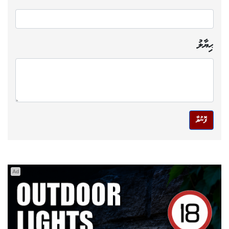
ޙިޔާލު
ފޮނުވާ
Ad