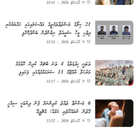
9 އޯގަސްޓު 2026 - 14:41
21 ކިލޯގެ މަސްތުވާތަކެތީގެ މައްސަލައިގައި ހައްޔަރުކުރި
ދިވެހި މީހާ ޝަރީއަތް ނިމެންދެން ބަންދުކޮށްފި
9 އޯގަސްޓު 2026 - 12:54
ވަޠަނީ ޚިދުމަތުގެ 4 ވަނަ ބެޗަށް ކުދިން ހޮވުމުގެ
މަރުހަލާ ރާއްޖޭގެ 13 ސަރަޙައްދެއްގައި ފަށައިފި
9 އޯގަސްޓު 2026 - 12:37
6 މަސްނުވާ ތުއްތު ކުދިންނަށް ފެން ދިނުމަކީ ސިއްހީ
ގޮތުން ނުރައްކާތެރި ކަމެއް: އެޗްޕީއޭ
9 އޯގަސްޓު 2026 - 12:22