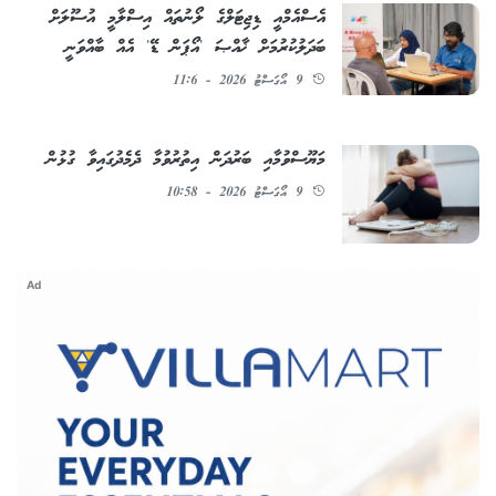
އެސްއެމްއީ ޑިޖިޓަލްގެ ލޯނުތައް އިސްލާމީ އުސޫލަށް
ބަދަލުކުރުމަށް ޚާއްޞަ 'އޯޕަން ޑޭ' އެއް ބާއްވަނީ
9 އޯގަސްޓު 2026 - 11:6
މަޔޫސްވުމާއި ބަރުދަން އިތުރުވުމާ ދެމެދުގައިވާ ގުޅުން
9 އޯގަސްޓު 2026 - 10:58
Ad