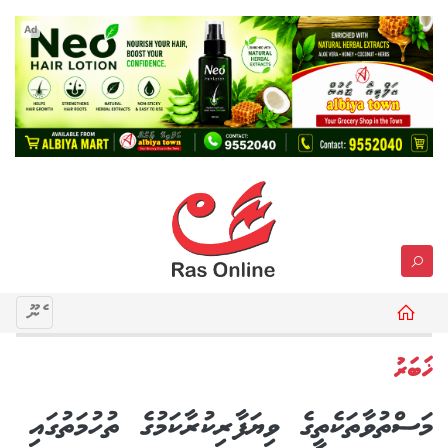
Ad
މެނޫ
ޚަބަރު
މަސްތުވާތަކެތީގެ ވިޔަފާރިކުރާކަމުގެ ތުހުމަތުގައި