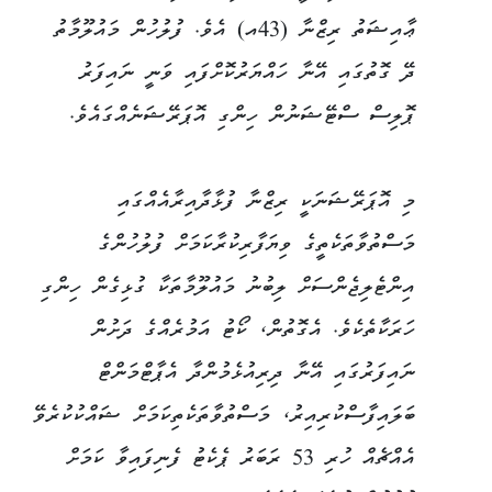
ޢާއިޝަތު ރިޒްނާ (43އ) އެވެ. ފުލުހުން މައުލޫމާތު
ދޭ ގޮތުގައި އޭނާ ހައްޔަރުކޮށްފައި ވަނީ ނައިފަރު
ޕޮލިސް ސްޓޭޝަނުން ހިންގި އޮޕަރޭޝަނެއްގައެވެ.
މި އޮޕަރޭޝަނަކީ ރިޒްނާ ފުޅާދާއިރާއެއްގައި
މަސްތުވާތަކެތީގެ ވިޔަފާރިކުރާކަމަށް ފުލުހުންގެ
އިންޓެލިޖެންސަށް ލިބުނު މައުލޫމާތަކާ ގުޅިގެން ހިންގި
ހަރަކާތެކެވެ. އެގޮތުން، ކޯޓު އަމުރެއްގެ ދަށުން
ނައިފަރުގައި އޭނާ ދިރިއުޅެމުންދާ އެޕާޓްމަންޓް
ބަލައިފާސްކުރިއިރު، މަސްތުވާތަކެތިކަމަށް ޝައްކުކުރެވޭ
އެއްޗެއް ހުރި 53 ރަބަރު ޕެކެޓު ފެނިފައިވާ ކަމަށް