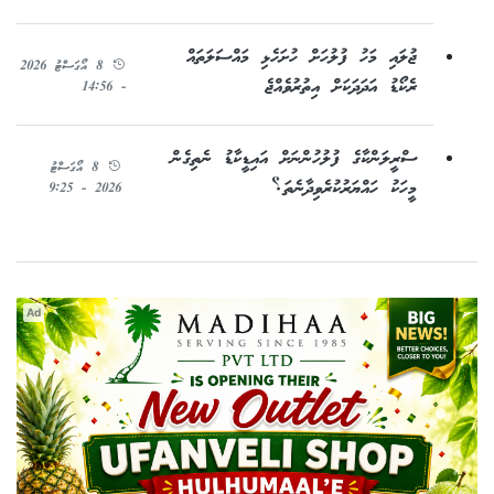
ޖުލައި މަހު ފުލުހަށް ހުށަހެޅި މައްސަލަތައް
8 އޯގަސްޓު 2026
ރެކޯޑު އަދަދަކަށް އިތުރުވެއްޖެ
- 14:56
ސްރީލަންކާގެ ފުލުހުންނަށް އައިޑީކާޑު ނެތިގެން
8 އޯގަސްޓު
މީހަކު ހައްޔަރުކުރެވިދާނެތަ؟
2026 - 9:25
Ad