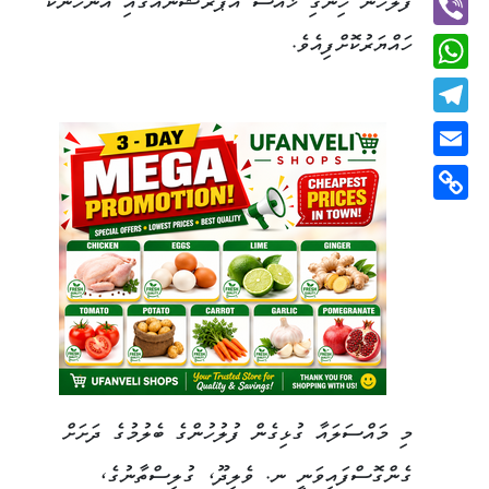
ފުލުހުން ހިންގި ޚާއްސަ އޮޕަރޭޝަނެއްގައި އަންހެނަކު
ހައްޔަރުކޮށްފިއެވެ.
Viber
WhatsApp
Telegram
Email
Copy
Link
މި މައްސަލައާ ގުޅިގެން ފުލުހުންގެ ބެލުމުގެ ދަށަށް
ގެންގޮސްފައިވަނީ ނ. ވެލިދޫ، ގުލިސްތާނުގެ،