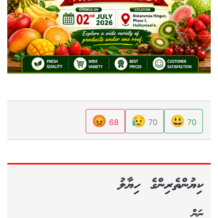
😡
😥
😃
68
70
70
ކިޔުންތެރިންގެ ހިޔާލު
ނަން