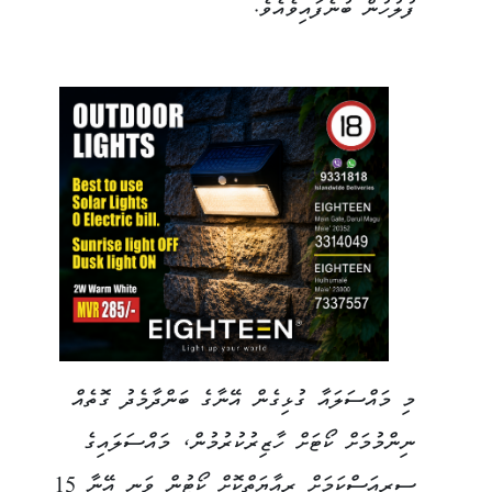
ފުލުހުން ބުނެފައިވެއެވެ.
މި މައްސަލައާ ގުޅިގެން އޭނާގެ ބަންދާމެދު ގޮތެއް
ނިންމުމަށް ކޯޓަށް ހާޒިރުކުރުމުން، މައްސަލައިގެ
ސީރިއަސްކަމަށް ރިއާޔަތްކޮށް ކޯޓުން ވަނީ އޭނާ 15