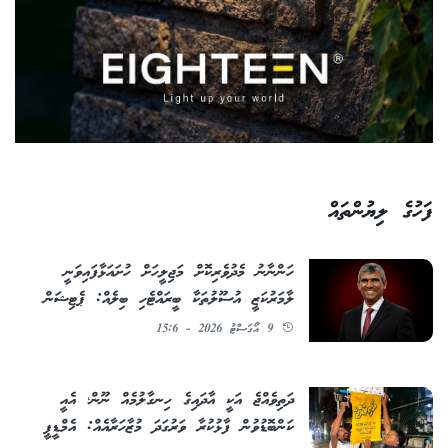
ފަހުގެ ލިޔުންތައް
ހަންނާނު މެދުވެރިކޮށް މަޖިލީހަށް ހުށައަޅާފައިވަނީ
ލާމަރުކަޒީ އުސޫލުތަކާ ބީރައްޓެހި ބިލެއް: ޕެޓިޝަން
9 އޯގަސްޓު 2026 - 15:6
ދަތިވެއްޖެ އަކީ އާދައިގެ ހިނގާލުމެއް ނޫން؛ އެއީ
ކަންބޮޑުވުން ފާޅުކުރާ ވަރުގަދަ މުޒާހަރާއެއް: އެމްޑީޕީ