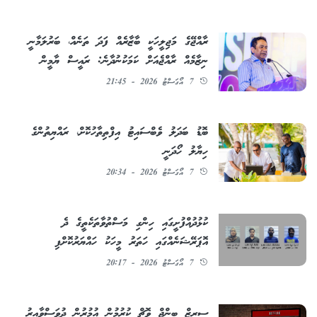
ރާއްޖޭގެ މަޖިލީހަކީ ބާޒާރެއް ފަދަ ތަނެއް، ބަރުލަމާނީ
ނިޒާމެއް ރާއްޖެއަށް ކަމަކުނުދާނެ: ރައީސް ޔާމީން
7 އޯގަސްޓު 2026 - 21:45
ބޮޑު ބަދަލު ވެބްސައިޓު އިފްތިތާހުކޮށް، ރައްޔިތުންގެ
ހިޔާލު ހޯދަނީ
7 އޯގަސްޓު 2026 - 20:34
ކުޅުދުއްފުށީގައި ހިންގި މަސްތުވާތަކެތީގެ ދެ
އޮޕަރޭޝަނެއްގައި ހަތަރު މީހަކު ހައްޔަރުކޮށްފި
7 އޯގަސްޓު 2026 - 20:17
ސީރީޒް ބިންޖް ވޮޗް ކުރުމުން އުމުރުން ދުވަސްވާއިރު