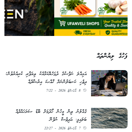
ފަހުގެ ލިޔުންތައް
އަމިއްލަ ނަފްސުގެ ދުޅަހެޔޮކަމާއެކު ވިޔަފާރި ކުރިއެރުވުން:
ދިވެހި ކަނބަލުންނަށް ޚާއްޞަ އިރުޝާދެއް
8 އޯގަސްޓު 2026 - 7:22
ގެއްލުނު ތިން މީހުން ހޯދުމަށް ބޮޑު ސަރަހައްދެއް
ބަލައިފި؛ އަދިވެސް ނުފެނޭ
7 އޯގަސްޓު 2026 - 22:27