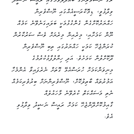
ރޭގެ ނޫސްވެރިންގެ ބައްދަލުވުމުގައި ރައީސް ނަޝީދު
ވިދާޅުވީ، ޑިމޮކްރަސީއެއްގައި ނޫސްވެރިން
ހައްޔަރުކޮށްގެން ގެންގުޅުމަކީ ބަލައިގަނެވޭނެ ކަމެއް
ނޫން ކަމަށާއި، މިރެއިން މިރެޔަށް ވެސް ސަރުކާރުން
ކުރަންޖެހޭ ކަމަކީ ހައްޔަރުގައި ތިބި ނޫސްވެރިން
ދޫކޮށްލުން ކަމަށެވެ. އަދި ހިޔާލުފާޅުކުރުމުގެ
މިނިވަންކަމަށް ހުރަސްއެޅޭ ގޮތަށް ނެރެފައިވާ އެންމެހާ
އަމުރުތައް ބާތިލުކޮށް، ނޫސްވެރިންނަށް ބިރުވެރިކަމެއް
ނެތި މަސައްކަތް ކުރެވޭނެ މާހައުލެއް
ގާއިމުކޮށްދޭންޖެހޭ ކަމަށް ރައީސް ނަޝީދު ވިދާޅުވި
އެވެ.