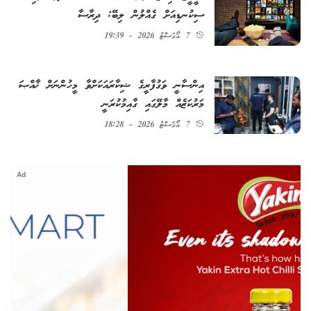
ސިކުނޑިއަށް ގެއްލުން ލިބޭ: ދިރާސާ
7 އޯގަސްޓު 2026 - 19:39
އިންސާނީ ވަގުފާރީގެ ޝިކާރައަކަށްވާ މީހުންނަށް ޚާއްޞަ
މަރުކަޒެއް މާލޭގައި ގާއިމުކުރަނީ
7 އޯގަސްޓު 2026 - 18:28
Ad