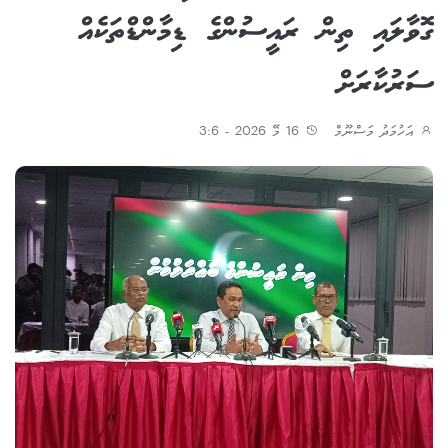
ގޮވާލައި ތިން ރައީސުންގެ ޑިމާންޑްތަކެއް
ސަރުކާރަށް
އަހުމަދު މަސްނޫމް
16 މޭ 2026 - 3:6