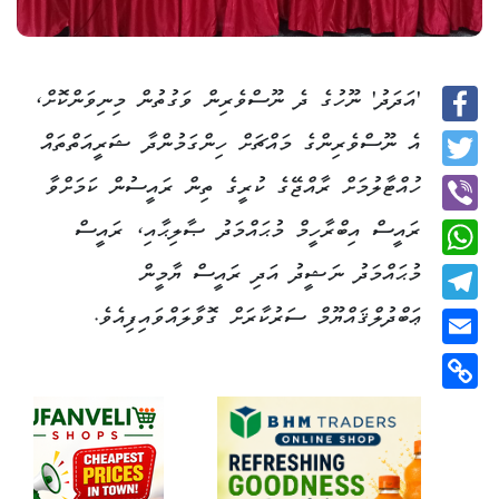
'އަދަދު' ނޫހުގެ ދެ ނޫސްވެރިން ވަގުތުން މިނިވަންކޮށް،
Facebook
އެ ނޫސްވެރިންގެ މައްޗަށް ހިންގަމުންދާ ޝަރީއަތްތައް
Twitter
ހުއްޓާލުމަށް ރާއްޖޭގެ ކުރީގެ ތިން ރައީސުން ކަމަށްވާ
ރައީސް އިބްރާހީމް މުޙައްމަދު ޞާލިޙާއި، ރައީސް
Viber
މުޙައްމަދު ނަޝީދު އަދި ރައީސް ޔާމީން
WhatsApp
ޢަބްދުލްޤައްޔޫމް ސަރުކާރަށް ގޮވާލައްވައިފިއެވެ.
Telegram
Email
Copy
Link