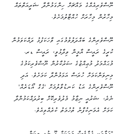
ނޫސްވެރިއެއްގެ މައްޗަށް ހިންގަމުންދާ ޝަރީއަތްތައް
މިހާރުން މިހާރަށް ހުއްޓާލުމަށެވެ.
ނޫސްވެރިންގެ ބައްދަލުވުމުގައި ވާހަކަފުޅު ދައްކަވަމުން
ކުރީގެ ރައީސް ޔާމީން ވިދާޅުވީ، ރައީސް ޑރ.
މުޙައްމަދު މުޢިއްޒުގެ ސަރުކާރުން ނޫސްވެރިކަމުގެ
މިނިވަންކަމަށް ހުރަސް އަޅަމުންދާ ކަމަށެވެ. އަދި
ނޫސްވެރިންގެ އަޑު ކަނޑުވާލުމަށް 'ގެގް އޯޑަރެއް'
ނެރެ، ޝަރުއީ ނިޒާމު މެދުވެރިކޮށް ބިރުދައްކަމުންދާ
ކަމަށް އެމަނިކުފާނު ތުހުމަތު ކުރެއްވިއެވެ.