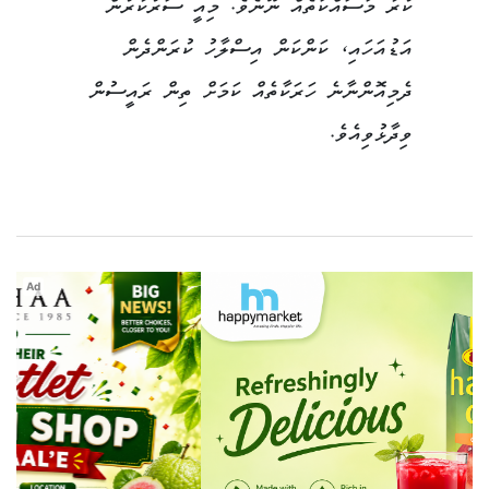
ކުރާ މަސައްކަތެއް ނޫނެވެ. މިއީ ސަރުކާރުން
އަޑުއަހައި، ކަންކަން އިސްލާހު ކުރަންދެން
ދެމިއޮންނާނެ ހަރަކާތެއް ކަމަށް ތިން ރައީސުން
ވިދާޅުވިއެވެ.
Ad