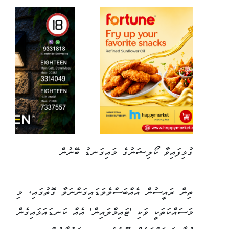
ގުޅިފައިވާ ކޯލިޝަނުގެ މައިގަނޑު ބޭނުން
ތިން ރައީސުން އެއްބަސްވެވަޑައިގަންނަވާ ގޮތުގައި، މި
މަސައްކަތަކީ ވަކި 'ޓައިމްލައިން' އެއް ކަނޑައަޅައިގެން