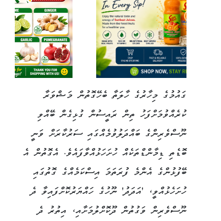
ގައުމުގެ މިހާރުގެ ހާލަތާ ބެހޭގޮތުން މަޝްވަރާ
ކުރެއްވުމަށްފަހު ތިން ރައީސުން ގުޅިގެން ބޭއްވި
ނޫސްވެރިންގެ ބައްދަލުވުމެއްގައި ސަރުކާރަށް ވަނީ
ބޮޑެތި ޑިމާންޑްތަކެއް ހުށަހަޅުއްވާފައެވެ. އެގޮތުން އެ
ބޭފުޅުންގެ އެންމެ ފުރަތަމަ އިސްކަމެއްގެ ގޮތުގައި
ހުށަހެޅުއްވީ، 'އަދަދު' ނޫހުގެ ހައްޔަރުކޮށްފައިވާ ދެ
ނޫސްވެރިން ވަގުތުން ދޫކޮށްލުމަށާއި، އިތުރު ދެ