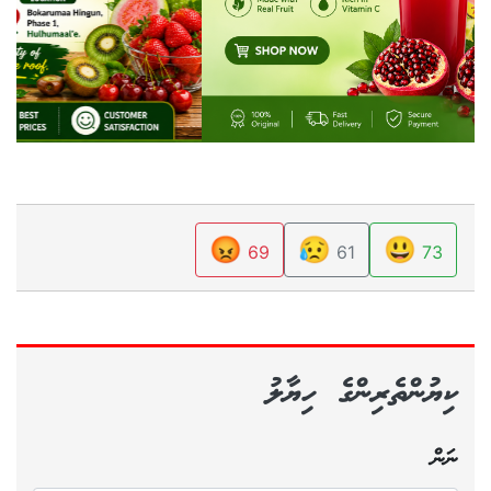
😡
😥
😃
69
61
73
ކިޔުންތެރިންގެ ހިޔާލު
ނަން