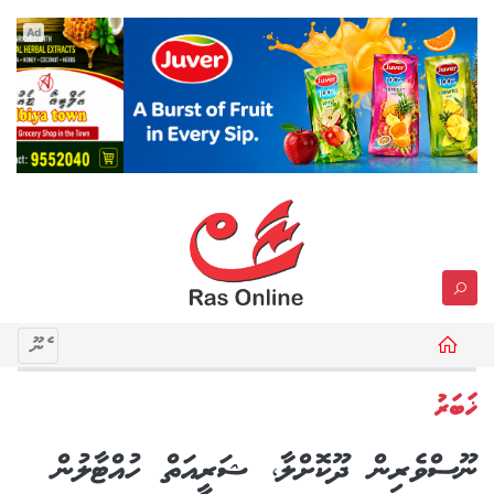
Ad
މެނޫ
ޚަބަރު
ނޫސްވެރިން ދޫކޮށްލާ، ޝަރީއަތް ހުއްޓާލުން