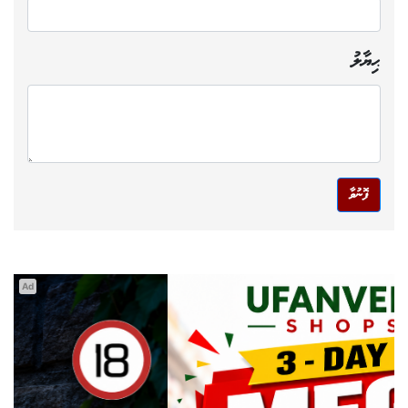
ޙިޔާލު
ފޮނުވާ
Ad