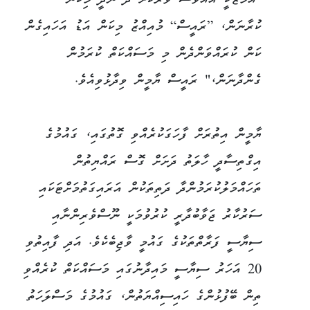
"އަމާޒަކީ އެއްވެސް ވަރަކަށް ދޫ ނުދީ މިކަން
ކުރާނަން، [ރައީސް] މުއިއްޒު މިކަން އަޑު އަހައިގެން
ކަން ކުރައްވަންދެން މި މަސައްކަތް ކުރަމުން
ގެންދާނަން،" ރައީސް ޔާމީން ވިދާޅުވިއެވެ.
ޔާމީން އިތުރަށް ފާހަގަކުރެއްވި ގޮތުގައި، ގައުމުގެ
އިގްތިސާދީ ހާލަތު ދަށަށް ގޮސް ރައްޔިތުން
ތަހައްމަލުކުރަމުންދާ ދަތިތަކުން އަރައިގަތުމަށްޓަކައި
ސަރުކާރު ޖަވާބުދާރީ ކުރުވުމަކީ ނޫސްވެރިންނާއި
ސިޔާސީ ފަރާތްތަކުގެ ގައުމީ ވާޖިބެކެވެ. އަދި ފާއިތުވި
20 އަހަރު ސިޔާސީ މައިދާނުގައި މަސައްކަތް ކުރެއްވި
ތިން ބޭފުޅުންގެ ހައިސިއްޔަތުން، ގައުމުގެ މަސްލަހަތު