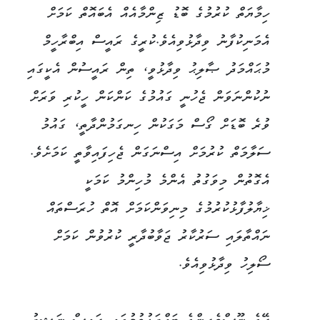
ހިމާޔަތް ކުރުމުގެ ބޮޑު ޒިންމާއެއް އެބައޮތް ކަމަށް
އެމަނިކުފާނު ވިދާޅުވިއެވެ.ކުރީގެ ރައީސް އިބްރާހީމް
މުޙައްމަދު ޞާލިޙު ވިދާޅުވީ، ތިން ރައީސުން އެކީގައި
ނުކުންނަވަން ޖެހުނީ ގައުމުގެ ކަންކަން ހީކުރި ވަރަށް
ވުރެ ބޮޑަށް ގޯސް މަގަކުން ހިނގަމުންދާތީ، ގައުމު
ސަލާމަތް ކުރުމަށް އިސްނަގަން ޖެހިފައިވާތީ ކަމަށެވެ.
އެގޮތުން މިވަގުތު އެންމެ މުހިންމު ކަމަކީ
ޚިޔާލުފާޅުކުރުމުގެ މިނިވަންކަމަށް އޮތް ހުރަސްތައް
ނައްތާލައި ސަރުކާރު ޖަވާބުދާރީ ކުރުވުން ކަމަށް
ސޯލިހު ވިދާޅުވިއެވެ.