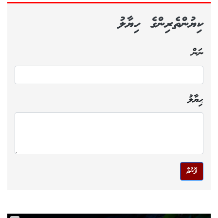
ކިޔުންތެރިންގެ ހިޔާލު
ނަން
ޙިޔާލު
ފޮނުވާ