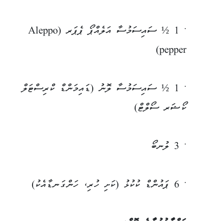
• 1 ½ ސައިސަމުސާ އަލެއްޕޯ ޕެޕަރ (Aleppo
pepper)
• 1 ½ ސައިސަމުސާ ލޮނު (ޑައިމަންޑް ކްރިސްޓަލް
ކޯޝަރ ސޯލްޓް)
• 3 ލުނބޯ
• 6 ޕައުންޑް ކުކުޅު (ކަށި ހުރި، ހަންގަނޑާއެކު)