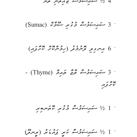
• 4 ½ ސައިސަމުސާ ޒައިތޫނި ތެޔޮ
• 3 ސައިސަމުސާ މުގުރި ސޫމާކް (Sumac)
• 6 އިނގިލި ލޮނުމެދު (ހިމުންކޮށް ކޮށާފައި)
• 3 ސައިސަމުސާ ތާޒާ ތައިމް (Thyme) -
ކޮށާފައި
• 1 ½ ސައިސަމުސާ މުގުރި ކޮތަނބިރި
• 1 ½ ސައިސަމުސާ ކަރީ ޕައުޑަރު (ރީނދޫ)