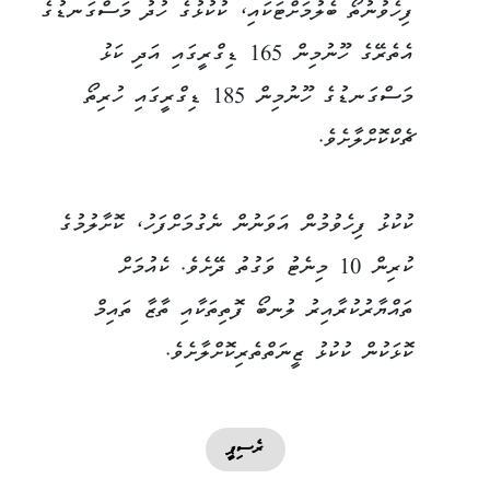
ފިހެވުނުތޯ ބެލުމަށްޓަކައި، ކުކުޅުގެ ހުދު މަސްގަނޑުގެ
އެތެރޭގެ ހޫނުމިން 165 ޑިގްރީގައި އަދި ކަޅު
މަސްގަނޑުގެ ހޫނުމިން 185 ޑިގްރީގައި ހުރިތޯ
ޗެކްކޮށްލާށެވެ.
ކުކުޅު ފިހެވުމުން އަވަނުން ނެގުމަށްފަހު، ކޮށާލުމުގެ
ކުރިން 10 މިނެޓު ވަގުތު ދޭށެވެ. ކެއުމަށް
ތައްޔާރުކުރާއިރު ލުނބޯ ފޮތިތަކާއި ތާޒާ ތައިމް
ކޮޅަކުން ކުކުޅު ޒީނަތްތެރިކޮށްލާށެވެ.
ރެސިޕީ