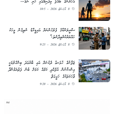
އަހަރެންގެ ބައްޕަ މިދުނިޔޭގައި ހުރި ނަމަ...
8 އޯގަސްޓު 2026 - 10:5
ސްރީލަންކާގެ ފުލުހުންނަށް އައިޑީކާޑު ނެތިގެން މީހަކު
ހައްޔަރުކުރެވިދާނެތަ؟
8 އޯގަސްޓު 2026 - 9:25
ޖަޕާނުގެ ހުޅަނގު ދެކުނަށް އައި ބާރުގަދަ ބިންހެލުމަކީ
އިންސާނުން އުފެއްދި ކަމެއް ކަމަށް ބުނެ ފަތުރަމުންދާ
ވާހަކަތަކުގެ ހަގީގަތް
8 އޯގަސްޓު 2026 - 9:20
Ad