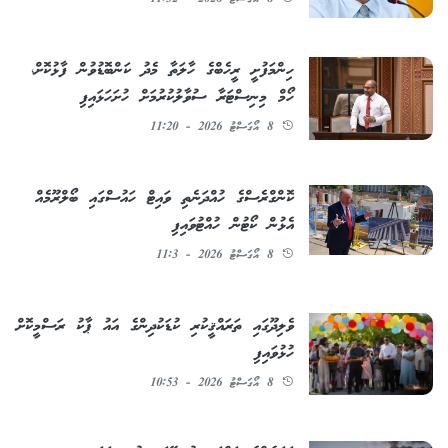
8 އޯގަސްޓު 2026 - 11:32
ހިންމަފުށީ ރީހެބްގެ ހާލަތާ މެދު ކަންބޮޑުވުން ފާޅުކޮށް،
ހޯމް މިނިސްޓަރާ ސުވާލުކުރުމަށް ހުށަހަޅައިފި
8 އޯގަސްޓު 2026 - 11:20
ކޮންގްރެސްގެ ހުއްދަނެތި ވައިޓް ހައުސްގައި ބޯލްރޫމެއް
އެޅުން ކޯޓުން ހުއްޓުވައިފި
8 އޯގަސްޓު 2026 - 11:3
ވެލިދޫގައި ތަރައްޤީކުރި ކުޑަކުދިންގެ އައު ޕާކު ރަސްމީކޮށް
ހުޅުވައިފި
8 އޯގަސްޓު 2026 - 10:53