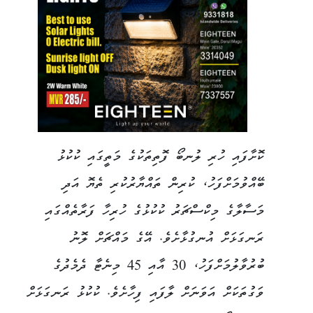
ކޮށާފައި ހުރި ލުނބޯ ފޮތިތަކުގެ މަތީގައި ކުކުޅު
ބޭއްވުމަށްފަހު، ކުރިން ތައްޔާރުކުރި ތެޔޮ އަދި
މަސާލާގެ މިކްސްޗަރު ކުކުޅުގެ ހުރިހާ ފަރާތެއްގައި
ރަނގަޅަށް އުނގުޅާށެވެ. އޭގެ މައްޗަށް ލޮނު
ބުރުވާލުމަށްފަހު، 30 އާއި 45 މިނެޓާ ދެމެދުގެ
ވަގުތަކަށް އަވަނަށް ލާފައި ފިހާށެވެ. ކުކުޅު ރަނގަޅަށް