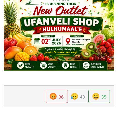
😡
😥
😃
36
40
35