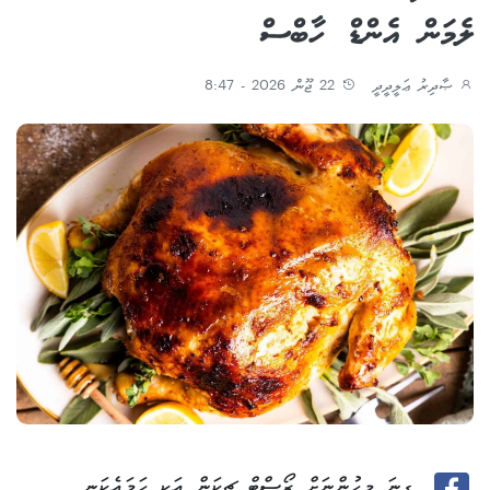
ލެމަން އެންޑް ހާބްސް
ޞާދިރު ޢަލީދީދީ
22 ޖޫން 2026 - 8:47
ގިނަ މީހުންނަށް ރޯސްޓް ޗިކަން އަކީ ހަމައެކަނި