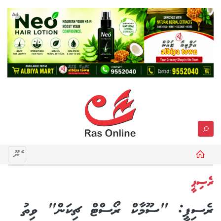
Ad
މެނޫ
ރެސިޕީ
ރެސިޕީ: "ސޫމާކް ރޯސްޓް ޗިކަން" ވިތު