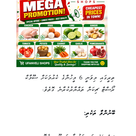
ތިރީގައި މިވަނީ 6 މީހުންގެ ކެއުމަކަށް ސޫމާކް
ރޯސްޓް ޗިކަން ތައްޔާރުކުރާނެ ގޮތެވެ.
ބޭނުންވާ ތަކެތި: