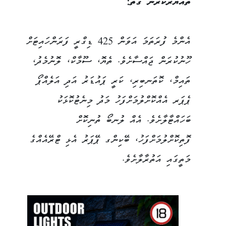
ތައްޔާރުކުރާނެ ގޮތް:
އެންމެ ފުރަތަމަ އަވަން 425 ޑިގްރީ ފަރަންހައިޓަށް
ހޫނުކުރަން ޖައްސާށެވެ. ތެޔޮ، ސޫމާކް، ލޮނުމެދު،
ތައިމް، ކޮތަނބިރި، ކަރީ ޕައުޑަރު އަދި އަލެއްޕޯ
ޕެޕަރ އެއްކޮށްލުމަށްފަހު މަދު މިނެޓުކޮޅަކު
ބަހައްޓާލާށެވެ. އެއް ލުނބޯ ތުނިކޮށް
ފޮތިކޮށްލުމަށްފަހު، ބޭކިންގ ޕޭޕަރު އެޅި ޓްރޭއެއްގެ
މަތީގައި އަތުރާލާށެވެ.