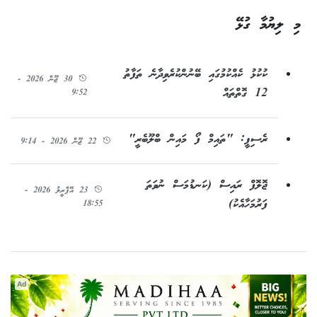
މި ލިޔުމާ ގުޅޭ
ކުކުޅު ކެއްކުމުގައި ބޭނުންކުރެވިދާނެ ތަފާތު
30 ޖޫން 2026 -
12 ގޮތްތައް
9:52
ރެސިޕީ: "ތައިމް ފޯ މައިން ބްލޫބެރީ"
22 ޖޫން 2026 - 9:14
ޖޮލޮފް ރައިސް (ކަނޑުމަސް ނުވަތަ
23 އޭޕްރީލު 2026 -
ފަރުމަހާއެކު)
18:55
Ad