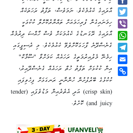
Facebook
އާދައިގެ ކެއުމެކެވެ. ނަމަވެސް، ތަފާތު ރަހަތަކެއް
Twitter
ހިމަނައިގެން ފުރިހަމައަށް ތައްޔާރުކޮށްލާ ކުކުޅަކީ
އާދައިގެ ރޭގަނޑުގެ ކެއުމަކަށް ވެސް ހާއްސަ ދިރުމެއް
Viber
ގެނެސްދޭނެ ފާހަގަކޮށްލެވޭ ކެއުމެކެވެ. މި ރެސިޕީގައި
WhatsApp
ހިމެނޭ މެދުއިރުމަތީގެ ރަހައެއް ކަމަށްވާ "ސޫމާކް"
Telegram
އިން ކުކުޅަށް ތަފާތު ހުތް ރަހައެއް ގެނެސްދޭއިރު،
Email
ކުކުޅުގެ ބޭރުފުށުން ހުންނާނީ ރަނގަޅަށް ފިހެވިފައި
Copy
Link
(crisp skin) އަދި އެތެރެއިން މަޑުވެފައި (tender
and juicy) ކޮށެވެ.