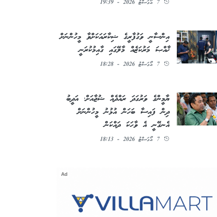
7 އޯގަސްޓު 2026 - 19:39
އިންސާނީ ވަގުފާރީގެ ޝިކާރައަކަށްވާ މީހުންނަށް
ޚާއްޞަ މަރުކަޒެއް މާލޭގައި ގާއިމުކުރަނީ
7 އޯގަސްޓު 2026 - 18:28
ޔާމީންގެ ވަރުގަދަ ރައްދެއް ޝުޖާއަށް؛ އަދީބު
ދިން ފައިސާ ބަހަން އުޅުނު މީހުންނަށް
އެނގޭނީ އެ ވާހަކަ ދައްކަން
7 އޯގަސްޓު 2026 - 18:13
Ad