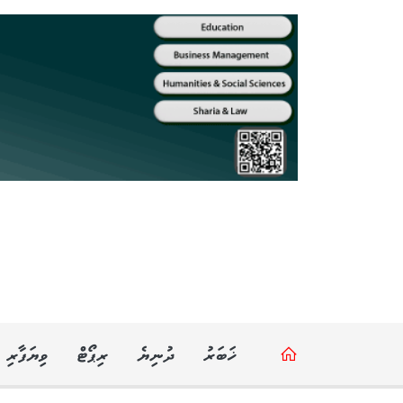
ޚަބަރު
ދުނިޔެ
ރިޕޯޓް
ވިޔަފާރި