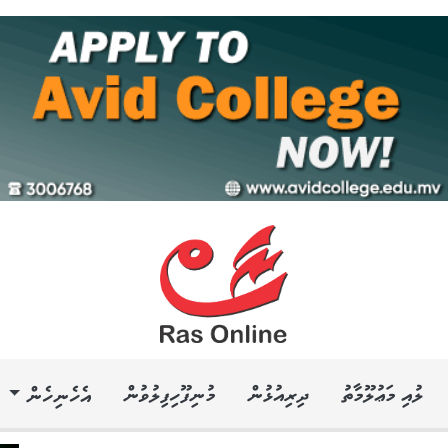
ލުއި މަޢުލޫމާތު
ދިރިއުޅުން
މުނިފޫހިފިލުވުން
އެހެނިހެން