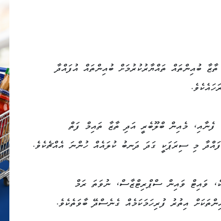
ާޒާ ބުއިންތައް ތައްޔާރުކުރުމަށް ބުއިންތައް އުފައްދާ
 ފެނާއި، މެއިން ބްލޫބެރީ އަދި ތާޒާ ތައިމް ފަތް
ުފައްދާ މި ސިރަޕަކީ ގަދަ ދަނބު ކުލައެއް ހުންނަ އެއްޗެކެވެ.
ކް، ވައިޓް ވައިން ސްޕްރިޓްޒާސް، ނުވަތަ ރަމް
ިންތަކަށް އިތުރު ފުރިހަމަކަމެއް ގެނެސްދޭ ބާވަތެކެވެ.