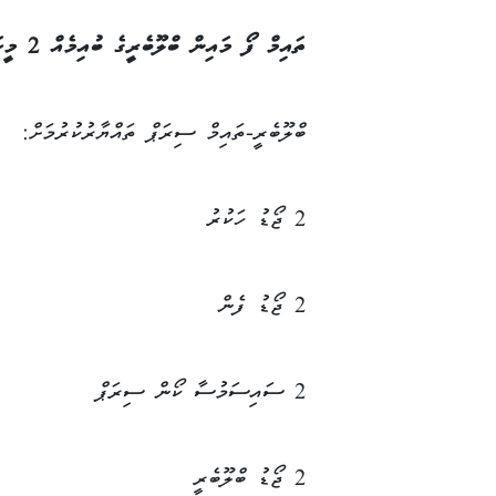
ތައިމް ފޯ މައިން ބްލޫބެރީގެ ބުއިމެއް 2 މީހަކަށް ތައްޔާރުކުމަށް ބޭނުންވާ ތަކެތި
ބްލޫބެރީ-ތައިމް ސިރަޕް ތައްޔާރުކުރުމަށް:
2 ޖޯޑު ހަކުރު
2 ޖޯޑު ފެން
2 ސައިސަމުސާ ކޯން ސިރަޕް
2 ޖޯޑު ބްލޫބެރީ