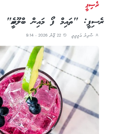
ރެސިޕީ
ރެސިޕީ: "ތައިމް ފޯ މައިން ބްލޫބެރީ"
ޞާދިރު ޢަލީދީދީ
22 ޖޫން 2026 - 9:14