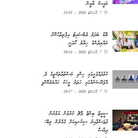
ރައީސް ޔާމީން
7 އޯގަސްޓު 2026 - 21:45
ބޮޑު ބަދަލު ވެބްސައިޓު އިފްތިތާހުކޮށް،
ރައްޔިތުންގެ ހިޔާލު ހޯދަނީ
7 އޯގަސްޓު 2026 - 20:34
ކުޅުދުއްފުށީގައި ހިންގި މަސްތުވާތަކެތީގެ ދެ
އޮޕަރޭޝަނެއްގައި ހަތަރު މީހަކު ހައްޔަރުކޮށްފި
7 އޯގަސްޓު 2026 - 20:17
ސީރީޒް ބިންޖް ވޮޗް ކުރުމުން އުމުރުން
ދުވަސްވާއިރު ސިކުނޑިއަށް ގެއްލުން ލިބޭ:
ދިރާސާ