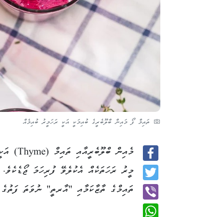
ތައިމް ފޯ މައިން ބްލޫބެރީގެ ބުއިމަކީ އަކީ ރަހަމީރު ބުއިމެއް
މެއިން ބް
Facebook
މީރު ރަހަތަކެއް އެކުލެވޭ ފުރިހަމަ ޖޯޑެކެވެ.
Twitter
ތައިމްގެ ތާޒާކަމާއި "އާރތީ" ނުވަތަ ފަތުގެ ރ
Viber