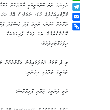
މެއިންގެ ވަލު ބްލޫބެރީއަކީ އާންމުކޮށް ހައްދާ
WhatsApp
ބްލޫބެރީއަށްވުރެ ކުޑަ، ނަމަވެސް އޭގެ ރަހަ 
Telegram
މޭވާއެއް ކަމުން، ތައިމް ފަދަ ވަސްގަދަ ފަތްތ
Email
ބޭނުންކުރުމުން ރަހަ ވަރަށް ފުރިހަމައަށް
Copy
Link
ހިފަހައްޓައިދެއެވެ.
މި ދެ ބާވަތް އެކުލަވައިގެން ތައްޔާރުކުރާ ބަ
ތަކެތީގެ ތެރޭގައި ހިމެނެނީ:
މަތީ ފަންތީގެ ޖޭމާއި ޕްރިޒާވްސް: