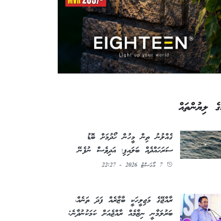
ގެ ލިޔުންތައް
ގެއްލުނު ތިން މީހުން ހޯދުމަށް ބޮޑު
ސަރަހައްދެއް ބަލައިފި؛ އަދިވެސް ނުފެނޭ
7 އޯގަސްޓު 2026 - 22:27
ރާއްޖޭގެ މަޖިލީހަކީ ބާޒާރެއް ފަދަ ތަނެއް،
ބަރުލަމާނީ ނިޒާމެއް ރާއްޖެއަށް ކަމަކުނުދާނެ: