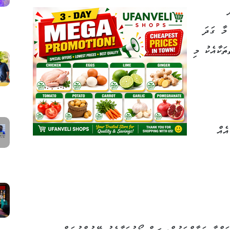
މާ ގަދަ
ަކާއެކު މި
އެއް