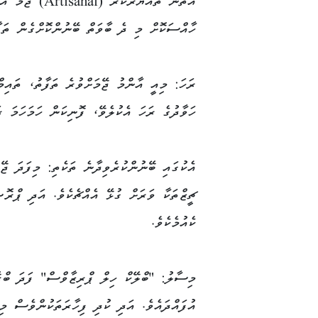
އަތުން ތައްޔާރު
ހާއްސަކޮށް މި ދެ ބާވަތް ބޭނުންކޮށްގެން ތަފާ
ރަހަ: މިއީ އާންމު ޖޭމަށްވުރެ ތަފާތު، ތައި
ހަވާދުގެ ރަހަ އެކުލެވޭ، ފޮނިކަން ހަމަހަމަ ރަ
އެކުގައި ބޭނުންކުރެވިދާނެ ތަކެތި: މިފަދަ ޖޭ
ޗީޒްތަކާ ވަރަށް ގުޅޭ އެއްޗެކެވެ. އަދި ޕްރޮ
ކެއުމެކެވެ.
މިސާލު: "ބްލޭކް ހިލް ޕްރިޒާވްސް" ފަދަ ބްރޭ
އުފައްދައެވެ. އަދި ކުދި ފިހާރަތަކުންވެސް މި