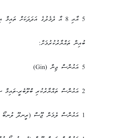
5 އާއި 8 އާ ދެމެދުގެ އަދަދަކަށް ތައިމް އިލޮށި (thyme sprigs)
ބުއިން ތައްޔާރުކުރުމަށް:
5 އައުންސް ޖިން (Gin)
2 އައުންސް ތައްޔާރުކުރި ބްލޫބެރީ-ތައިމް ސިރަޕް
1 އައުންސް ލެމަން ޖޫސް (ރީނދޫ ލުނބޯ ހުތް)