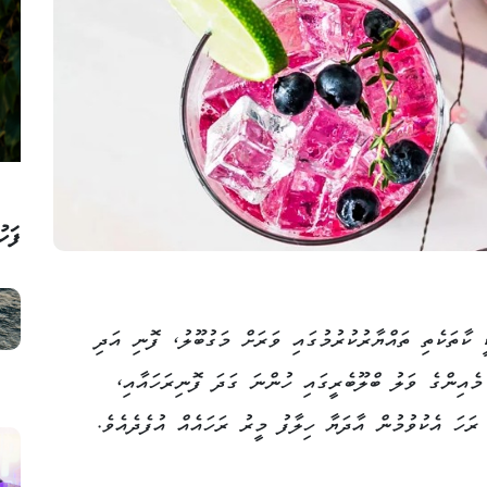
ފަހު
ލޫބެރީއާއި ތައިމް (Thyme) އަކީ ކާތަކެތި ތައްޔާރުކުރުމުގައި ވަރަށް މަގުބޫލު، ފޮނި އަދި
 މެއިންގެ ވަލު ބްލޫބެރީގައި ހުންނަ ގަދަ ފޮނިރަހައާއި،
ަހަ އެކުވުމުން އާދަޔާ ހިލާފު މީރު ރަހައެއް އުފެދެއެވެ.