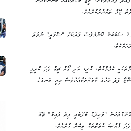
ކުރާ (Artisanal) ޖޭމް އުފައްދާ ފަރާތްތަކުން، ޗީޒް ބޯޑުތަކާއެކު ބޭނުންކުރަން
ތު ޖޭމް ތައްޔާރުކުރެއެވެ.
މްގެ ސަބަބުން ކޮންމެވެސް ވަރަކަށް "ސޭވަރީ" ނުވަތަ
ހައެކެވެ.
މްތަކަކީ ކެމެމްބާޓް، ބްރީ، އަދި ގޯޓް ޗީޒް ފަދަ ކްރީމީ
ޝޫޓޯ ފަދަ މަހުގެ ބާވަތްތަކާއެކުވެސް މިއީ ރަނގަޅު
ންޑްތަކުން "ވައިލްޑް ބްލޫބެރީ ވިތް ތައިމް" ޖޭމް
ފަދަ ޚާއްޞަ ބާވަތްތައް ލިބެން ހުރެއެވެ.