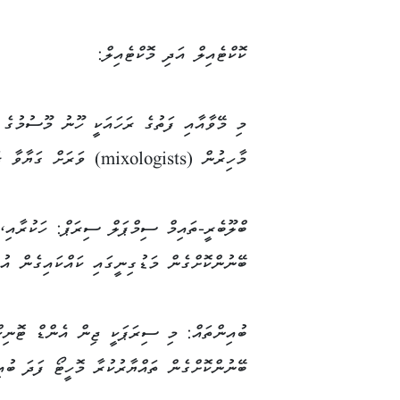
ކޮކްޓެއިލް އަދި މޮކްޓެއިލް:
މި މޭވާއާއި ފަތުގެ ރަހައަކީ ހޫނު މޫސުމުގެ ތ
މާހިރުން (mixologists) ވަރަށް ގަޔާވާ ރަހައެކެވެ.
ބްލޫބެރީ-ތައިމް ސިމްޕަލް ސިރަޕް: ހަކުރާއި،
ބޭނުންކޮށްގެން މަޑުގިނީގައި ކައްކައިގެން އ
ބުއިންތައް: މި ސިރަޕަކީ ޖިން އެންޑް ޓޮނި
ބޭނުންކޮށްގެން ތައްޔާރުކުރާ މޮހީޓޯ ފަދަ ބުއ