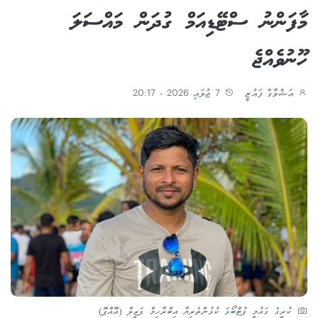
މާފަންނު ސްޓޭޑިއަމް ގުދަން މައްސަލަ
ހޫނުވެއްޖެ
އަޝްވާގް ފައުޒީ
7 ޖުލައި 2026 - 20:17
ކުރީގެ ގައުމީ ފުޓްބޯޅަ ކުޅުންތެރިޔާ އިބްރާހިމް ފަޒީލް (އޮއްޕޮ)