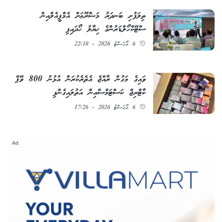
ތިލަފުށި ބަނދަރު މަޝްރޫޢަށް އެމްޕީއެލްއިން
ސްޓޭކްހޯލްޑަރުންގެ ޚިޔާލު ހޯދައިފި
6 އޯގަސްޓު 2026 - 22:10
ވައިގެ މަގުން ރާއްޖެ އެތެރެކުރަން އުޅުނު 800 ވޭޕް
ކާޓްރިޖް ކަސްޓަމްސްއިން އަތުލައިގެންފި
6 އޯގަސްޓު 2026 - 17:26
Ad