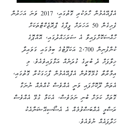
އެފްއޭއެމުން ހާމަކުރި ގޮތުގައި، 2017 ވަނަ އަހަރުން
ފެށިގެން 50 އަހަރަށް ފީފާގެ ޕްރޮޖެކްޓްތަކަށް
ހާއްސަކޮށްފައިވާ އެ ސަރަހައްދުގައި، އޮއްޕޮގެ
ކުންފުނިން 2،700 އަކަފޫޓުގެ ބިމުގައި ގަވައިދާ
ޚިލާފަށް ދެ ބުރީގެ ގުދަނެއް އަޅާފައިވެއެވެ. މި
އިމާރާތާ ގުޅޭގޮތުން އެފްއޭއެމުން ފާހަގަކުރާ ގޮތުގައި،
އެތަން ދޫކޮށްފައި ވަނީ އެއްވެސް ކުއްޔެއް ނުނަގާ
ގޮތަށް ކަމަށް ބުނި ނަމަވެސް، އެކަމާ ގުޅޭ އެއްވެސް
ރަސްމީ އެއްބަސްވުމެއް އެ އެސޯސިއޭޝަނާއެކު
ހަދާފައެއް ނުވެއެވެ.