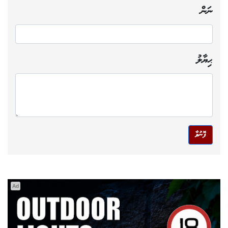
ނަން
ޙިޔާލު
ފޮނުވާ
Ad