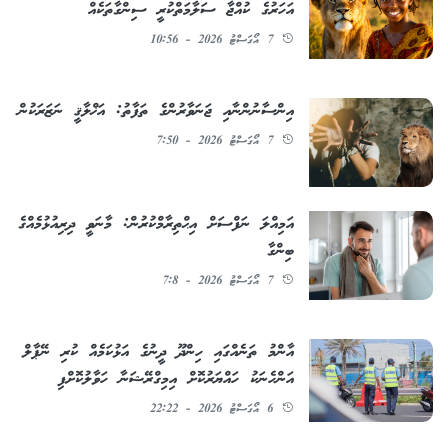
އަހަރުގެ ކުއްޖާ ސަލާމަތްކުރީ ސިންގާތަކެއް
7 އޯގަސްޓު 2026 - 10:56
އިންސާނުންނާއި ޖަނަވާރުންގެ ތަފާތު: އަޚްލާޤީ ނަޒަރަކުން
7 އޯގަސްޓު 2026 - 7:50
އަމިއްލަ ނަފްސަށް އިޙްތިރާމްކުރުން: މާނަވީ ދިރިއުޅުމެއްގެ
ބިންގާ
7 އޯގަސްޓު 2026 - 7:8
އާންމު ތަނެއްގައި ހިންދޫ ދީނުގެ އަޅުކަމެއް ކުރި ނޭޕާލް
އަންހެނަކު ހައްޔަރުކޮށް އިމިގްރޭޝަނާ ހަވާލުކޮށްފި
6 އޯގަސްޓު 2026 - 22:22