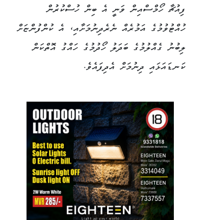
ފިއުޗާ ހޯމްސްއިން ވަނީ އެ ބިން ހުސްކުރުން
ހުއްޓުވުމުގެ އަމުރެއް ނެރެދިނުމަށާއި، އެ ކުންފުންޏަށް
ލިބުނު ގެއްލުމުގެ ބަދަލު ހޯދުމުގެ ހައްގު އޮތްކަން
ކަނޑައަޅައި ދިނުމަށް އެދިފައެވެ.