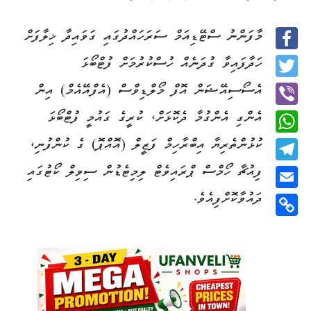
މާފަންނު ސްޓޭޑިއަމް ސަރަހައްދުގައި ގަވައިދާ ޚިލާފަށް
Facebook
ހަދާފައިވާ ގުދަނެއް ހުސްކުރުމަށް ފުޓްބޯޅަ
Twitter
އެސޯސިއޭޝަން އޮފް މޯލްޑިވްސް (އެފްއޭއެމް) އިން
އެންގި އެންގުމާ ދެކޮޅަށް، ކުރީގެ ގައުމީ ފުޓްބޯޅަ
Viber
ކުޅުންތެރިޔާ އިބްރާހިމް ފަޒީލް (އޮއްޕޮ) ގެ ކުންފުނި،
WhatsApp
ފިއުޗާ ހޯމްސް ޕްރައިވެޓް ލިމިޓެޑުން ސިވިލް ކޯޓުގައި
Telegram
ދައުވާކޮށްފިއެވެ.
Email
Copy
Link