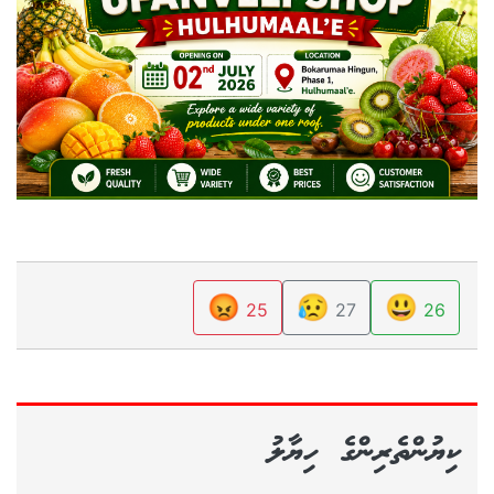
😡
😥
😃
25
27
26
ކިޔުންތެރިންގެ ހިޔާލު