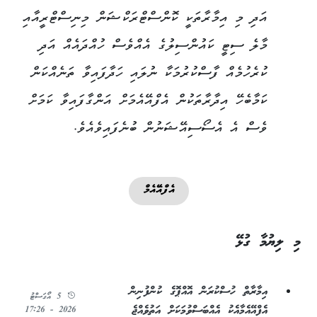
އަދި މި އިމާރާތަކީ ކޮންސްޓްރަކްޝަން މިނިސްޓްރީއާއި
މާލެ ސިޓީ ކައުންސިލުގެ އެއްވެސް ހުއްދައެއް އަދި
ކުރެހުމެއް ފާސްކުރުމަކާ ނުލައި ހަދާފައިވާ ތަނެއްކަން
ކަމާބެހޭ އިދާރާތަކުން އެފްއޭއެމަށް އަންގާފައިވާ ކަމަށް
ވެސް އެ އެސޯސިއޭޝަނުން ބުނެފައިވެއެވެ.
އެފްއޭއެމް
މި ލިޔުމާ ގުޅޭ
އިމާރާތް ހުސްކުރަން އޮއްޕޮގެ ކުންފުނިން
5 އޯގަސްޓު
އެފްއޭއެމާއެކު އެއްބަސްވުމަކަށް އަތުވެއްޖެ
2026 - 17:26