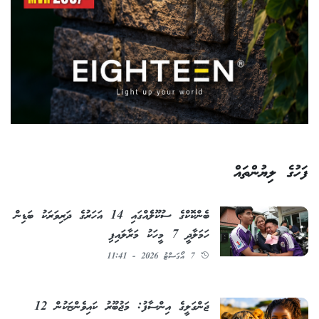
ފަހުގެ ލިޔުންތައް
ބެންކޮކްގެ ސުކޫލެެއްގައި 14 އަހަރުގެ ދަރިވަރަކު ބަޑިން
ހަމަލާދީ 7 މީހަކު މަރާލައިފި
7 އޯގަސްޓު 2026 - 11:41
ޖަންގަލީގެ އިންސާފު: މަޖުބޫރު ކައިވެންޏަކުން 12