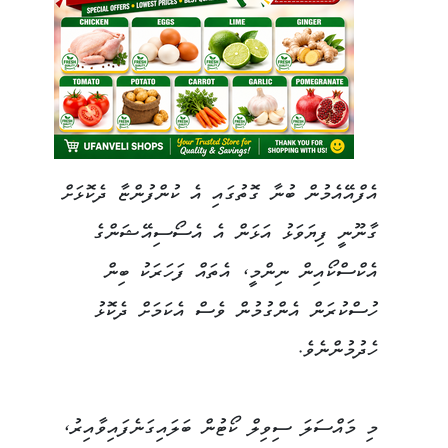
އެފްއޭއެމުން ބުނާ ގޮތުގައި އެ ކުންފުންޏާ ދެކޮޅަށް
ގާނޫނީ ފިޔަވަޅު އަޅަން އެ އެސޯސިއޭޝަންގެ
އެކްސްކޯއިން ނިންމީ، އެތައް ފަހަރަކު ބިން
ހުސްކުރަން އެންގުމުން ވެސް އެކަމަށް ދެކޮޅު
ހެދުމުންނެވެ.
މި މައްސަލަ ސިވިލް ކޯޓުން ބަލައިގަނެފައިވާއިރު،