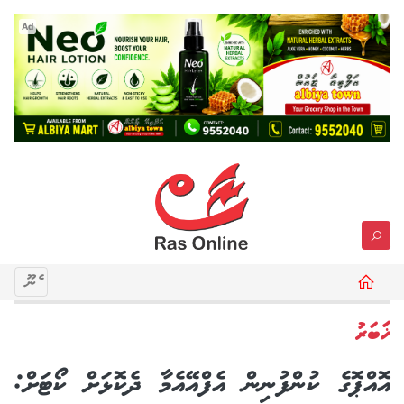
Ad
މެނޫ
ޚަބަރު
އޮއްޕޮގެ ކުންފުނިން އެފްއޭއެމާ ދެކޮޅަށް ކޯޓަށް: