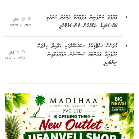
އޮއްޕޮގެ ކުންފުނިން އެފްއޭއެމާ ދެކޮޅަށް ހުށަހެޅި
12 ޖުލައި
މައްސަލައިގެ އަޑުއެހުން ކެންސަލްކޮށްފި
2026 - 14:28
މާފަންނު ސްޓޭޑިއަމް ސަރަހައްދުގައި ގަވާއިދާ ހިލާފަށް
5 ޖުލައި
ހަދާފައިވާ ގުދަންތައް ހުސްކުރަން އެފްއޭއެމްއިން
2026 - 11:1
ނިންމައިފި
Ad