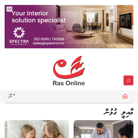
Ad
މެނޫ
ޢާއިލީ ގުޅުން