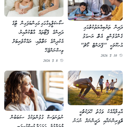
ސޯޝަލްމީޑިއާގައި މައިންބަފައިން ތިމާގެ
ދަރިން ތަރުބިއްޔަތުކުރުމުގައި
ދަރިންގެ ފޮޓޯތައް އާއްމުކުރާއިރު،
ގެންގުޅެންވީ އެންމެ ރަނގަޅު
އެކުދިންގެ ކަރާމާތާއި، ރައްކާތެރިކަމަށް
އުޞޫލަކީ "ޕޭރަންޓް ކޯޗު"
ވިސްނަންޖެހޭ
10 މޭ 2026
8 މޭ 2026
އާއިލާއާއެކު ވަގުތު ހޭދަކުރުމަކީ
ނުތަނަވަސް ގުޅުންތަކުގެ ސަބަބުން
ދެމަފިރިންނަށާއި ދަރީންނަށް ނުހަނު
އުމުރަށްވުރެ އަވަހަށް މުސްކުޅިވަނީ