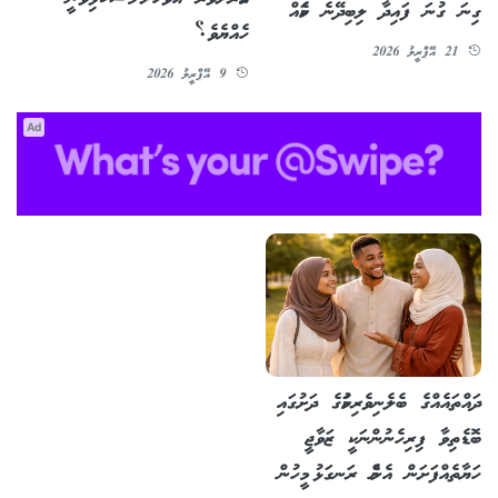
ގިނަ ގުނަ ފައިދާ ލިބިދޭނެ ކަމެއް
ހެއްޔެވެ؟
21 އޭޕްރީލު 2026
9 އޭޕްރީލު 2026
Ad
ދައްތައެއްގެ ބެލެނިވެރިކަމުގެ ދަށުގައި
ބޮޑެތިވާ ފިރިހެނުންނަކީ ޒަވާޖީ
ހަޔާތެއްފަށަން އެންމެ ރަނގަޅު މީހުން