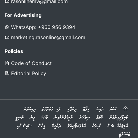
rasonlinemv@gmail.com
For Advertising
WhatsApp: +960 956 9394
marketing.rasonline@gmail.com
Policies
Code of Conduct
Editorial Policy
ޚަބަރު
ދުނިޔެ
ރިޕޯޓް
ވިޔަފާރި
ލުއި މަޢުލޫމާތު
ދިރިއުޅުން
މުނިފޫހިފިލުވުން
ކޮލަމް
ޞިއްހަތު
ތާރީޚުގެތެރެއިން
ވާހަކަ
ދީން
ރެސިޕީ
އެޑިޓަރުގެ ބަސް
ކުޅިވަރު
އެޑްވަރޓޯރިއަލް
ތަޢުލީމް
މީހުން
ސައިންސާއި
ޓެކްނޮލޮޖީ