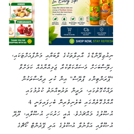
ނިއުޒިލޭންޑްގެ އާއިލާތަކުގެ ލާބަޔާއި މަންފާއަށްޓަކައި،
ހިލޭސާބަހަށް މަސައްކަތްކުރާ ޖަމިއްޔާއެއް ކަމަށްވާ
"ޕޭރަންޓިންގ ޕްލޭސް" އިން ކުރި ދިރާސާތަކުން
ދައްކާގޮތުގައި، ދަރީން ތަރުބިއްޔަތު ކުރުމުގައި
އާއްމުގޮތެއްގައި ބެލެނިވެރިން ބެހިފައިވަނީ 4
އުޞޫލުގެ މައްޗަށެވެ. އެއީ ހަރުކަށި އުޞޫލާއި، ދޫދޭ
އުޞޫލާއި އަޅާނުލާ އުސޫލުގެ އަދި ޕޭރެންޓް ކޯޗްގެ