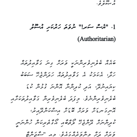
އުޞޫލެވެ.
1. "ޔެސް ސަރ!" ނުވަތަ ހަރުކަށި އުސޫލު
(Authoritarian)
ބައެއް ބެލެނިވެރިންނަކީ ވަރަށް ގިނަ ގަވާއިދުތައް
ހަދާ، އެކަމަކު އެ ގަވާއިދުތައް ހަދަންޖެހޭ ސަބަބު
ކިޔައިނުދޭ، އަދި ކުދިންނާ އޮންނަ ގުޅުން ކުޑަ
ބެލެނިވެރިންނެވެ. މިފަދަ ބެލެނިވެރިން ގަވާއިދުތަކަށާއި
އޮނިގަނޑަށް ވަރަށް ބޮޑަށް އިސްކަންދޭއިރު،
ކުދިންނަށް ދޭންޖެހޭ ލޯތްބާއި އޯގާތެރިކަން ހުންނަނީ
ވަރަށް ދަށް މިންވަރެއްގައެވެ. މިއީ "ސާޖަންޓް