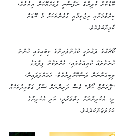
ބޮޑުކުރާ ކުދިންގެ ނަފްސާނީ ދުޅަހެޔޮކަން އިތުރުވެ،
ކިޔެވުމަށާއި އިޖުތިމާއީ ގުޅުންތަކަށް މާ ބޮޑަށް
ކާމިޔާބުވެއެވެ.
ކޯޗެއްގެ ދައުރަކީ ކުޅުންތެރިންގެ ކިބައިގައި ހުންނަ
ހުނަރުތައް ކުރިއަރުވައި، ކުށްތަކުން ފިލާވަޅު
ލިބިގަންނަން ދަސްކޮށްދިނުމެވެ. ހަމައެފަދައިން،
"ޕޭރަންޓް ކޯޗު" ވެސް ދަރިންނަށް ސާފު ގަވާއިދުތަކެއް
ދީ، އެކުދިންނަށް ހިތްވަރުދީ، އަދި އެކުދިންގެ
އަގުވަޒަންކުރެއެވެ.