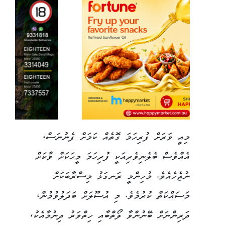
މިއީ ވަރަށް ފުރިހަމަ ގޮތެއް ކަމަށް ފެނުނަސް،
އެއްވެސް ބެލެނިވެރިއަކީ ފުރިހަމަ މީހަކަށް ވާކަށް
ނުޖެހެއެވެ. މުހިންމީ ރަނގަޅު މިސްރާބަކަށް
މަސައްކަތް ކުރުމެވެ. މި އުސޫލަށް ބަދަލުވުމުން،
ދަރިންނަށް ބޭނުންވާ ލޯތްބާއި ހިތްވަރު ދިނުމާއެކު،