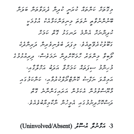
މިގޮތަށް ކަންތައް ކުރަނީ ކުދިން ދެރަވާތަން ބަލަން
ބޭނުންނުވާތީ ނުވަތަ މިނިވަންކަމާއެކު އުޅުމަކީ
ކުދިންނަށް އެންމެ ރަނގަޅު ގޮތް ކަމަށް
ގަބޫލުކުރެވޭތީއެވެ. މިފަދަ ބެލެނިވެރިން ދަރިންދެކެ
ލޯބިވާ މިންވަރު ހާމަކޮށްދިން ނަމަވެސް، ދިރިއުޅުމުގެ
މުހިންމު ސިފަތައް ކަމަށްވާ އަދަބު އަޚްލާގާއި،
އަމިއްލަ ނަފްސު ކޮންޓްރޯލްކުރުމާއި، ކަންކަމުގައި
މާޔޫސްވުމުން އެކަމުން އަރައިގަންނާނެ ގޮތް
ދަސްކޮށްދިނުމުގައި އެމީހުން ނާކާމިޔާބުވެއެވެ.
3. އަޅާނުލާ އުސޫލު (Uninvolved/Absent)