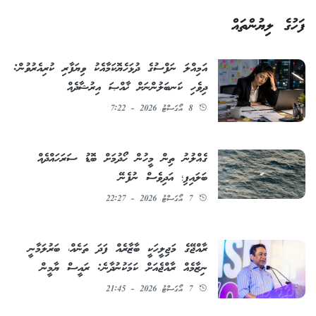
ފަހުގެ ލިޔުންތައް
އަމިއްލަ ނަފްސުގެ ދުޅަހެޔޮކަމާއެކު ވިޔަފާރި ކުރިއެރުވުން:
ދިވެހި ކަނބަލުންނަށް ޚާއްޞަ އިރުޝާދެއް
8 އޯގަސްޓު 2026 - 7:22
ގެއްލުނު ތިން މީހުން ހޯދުމަށް ބޮޑު ސަރަހައްދެއް
ބަލައިފި؛ އަދިވެސް ނުފެނޭ
7 އޯގަސްޓު 2026 - 22:27
ރާއްޖޭގެ މަޖިލީހަކީ ބާޒާރެއް ފަދަ ތަނެއް، ބަރުލަމާނީ
ނިޒާމެއް ރާއްޖެއަށް ކަމަކުނުދާނެ: ރައީސް ޔާމީން
7 އޯގަސްޓު 2026 - 21:45