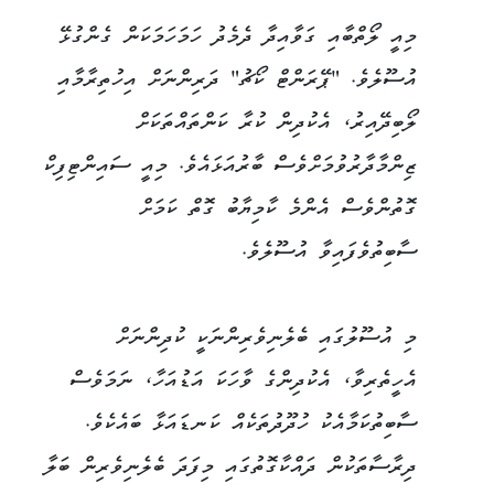
މިއީ ލޯތްބާއި ގަވާއިދާ ދެމެދު ހަމަހަމަކަން ގެންގުޅޭ
އުސޫލެވެ. "ޕޭރަންޓް ކޯޗު" ދަރިންނަށް އިހުތިރާމާއި
ލޯބިދޭއިރު، އެކުދިން ކުރާ ކަންތައްތަކަށް
ޒިންމާދާރުވުމަށްވެސް ބާރުއަޅައެވެ. މިއީ ސައިންޓިފިކް
ގޮތުންވެސް އެންމެ ކާމިޔާބު ގޮތް ކަމަށް
ސާބިތުވެފައިވާ އުސޫލެވެ.
މި އުސޫލުގައި ބެލެނިވެރިންނަކީ ކުދިންނަށް
އެހީތެރިވާ، އެކުދިންގެ ވާހަކަ އަޑުއަހާ، ނަމަވެސް
ސާބިތުކަމާއެކު ހުދޫދުތަކެއް ކަނޑައަޅާ ބައެކެވެ.
ދިރާސާތަކުން ދައްކާގޮތުގައި މިފަދަ ބެލެނިވެރިން ބަލާ