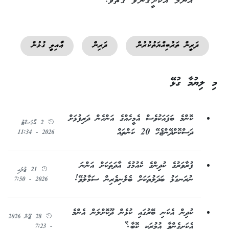
އެންމެ އެކަށީގެންވާ ގޮތެވެ.
ދަރީން ތަރުބިއްޔަތުކުރުން
ދަރިން
ޢާއިލީ ގުޅުން
މި ލިޔުމާ ގުޅޭ
ކޮންމެ ބަފައަކުވެސް އެމީހެއްގެ އަންހެން ދަރިފުޅަށް
2 އޯގަސްޓު
ދަސްކޮށްދޭންޖެހޭ 20 ކަންތައް
2026 - 11:34
ފުރާވަރުގެ ކުދިންގެ ކެއުމުގެ އާދަތަކަށް އަންނަ
21 ޖުލައި
ނުރަނގަޅު ބަދަލުތަކަށް ބެލެނިވެރިން ސަމާލުވޭ!
2026 - 7:50
ކުދިން އެކަނި ބޭރުގައި ކުޅެން ދޫކޮށްލަން އެންމެ
28 ޖޫން 2026
އެކަށީގެންވާ އުމުރަކީ ކޮބާ؟
- 7:23