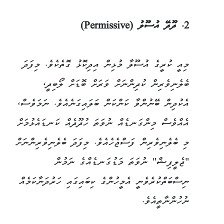
2. ދޫދޭ އުސޫލު (Permissive)
މިއީ ކުރީގެ އުސޫލާ މުޅިން އިދިކޮޅު ގޮތެކެވެ. މިފަދަ
ބެލެނިވެރިން ކުދިންނަށް ވަރަށް ބޮޑަށް ލޯބިދީ،
އެކުދިން ބޭނުންވާ ކަންކަން ބަލައިގަނެއެވެ. ނަމަވެސް،
އެއްވެސް މިންގަނޑެއް ނުވަތަ ހުދޫދެއް ކަނޑައެޅުމަށް
މި ބެލެނިވެރިން ފަސްޖެހެއެވެ. މިފަދަ ބެލެނިވެރިންނަށް
"ޖެލީފިޝް" ނުވަތަ މަޑުގަނޑެއްގެ ނަމުން
ނިސްބަތްކުރެވެނީ އެމީހުންގެ ކިބައިގައި ހަރުދަނާކަމެއް
ނުހުންނާތީއެވެ.