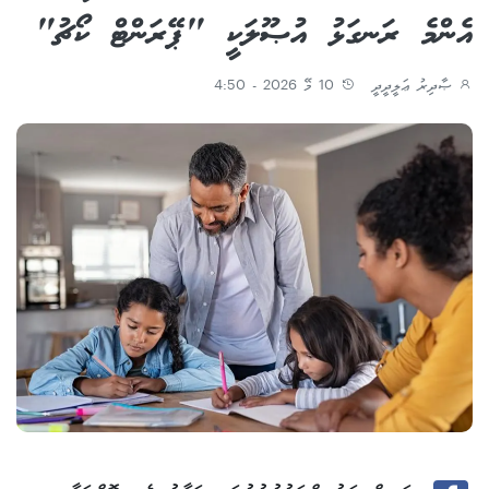
އެންމެ ރަނގަޅު އުޞޫލަކީ "ޕޭރަންޓް ކޯޗު"
ޞާދިރު ޢަލީދީދީ
10 މޭ 2026 - 4:50