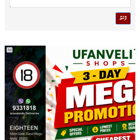
ފޮނުވާ
Ad