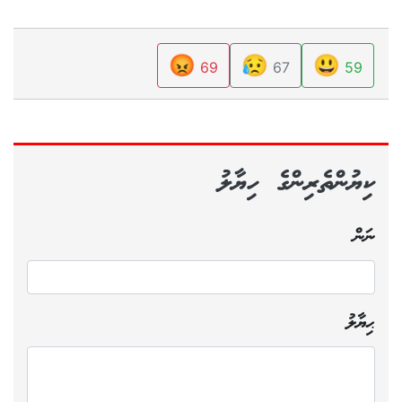
😡
😥
😃
69
67
59
ކިޔުންތެރިންގެ ހިޔާލު
ނަން
ޙިޔާލު