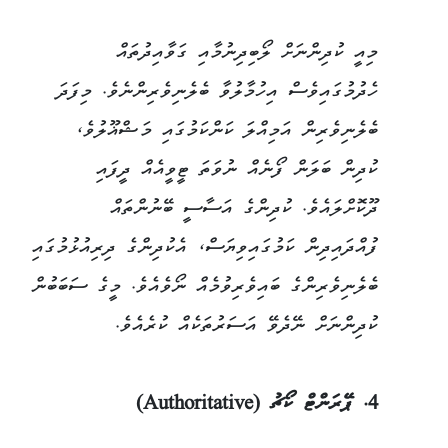
މިއީ ކުދިންނަށް ލޯބިދިނުމާއި ގަވާއިދުތައް
ހެދުމުގައިވެސް އިހުމާލުވާ ބެލެނިވެރިންނެވެ. މިފަދަ
ބެލެނިވެރިން އަމިއްލަ ކަންކަމުގައި މަޝްޣޫލުވެ،
ކުދިން ބަލަން ފޯނެއް ނުވަތަ ޓީވީއެއް ދީފައި
ދޫކޮށްލައެވެ. ކުދިންގެ އަސާސީ ބޭނުންތައް
ފުއްދައިދިން ކަމުގައިވިޔަސް، އެކުދިންގެ ދިރިއުޅުމުގައި
ބެލެނިވެރިންގެ ބައިވެރިވުމެއް ނޯވެއެވެ. މީގެ ސަބަބުން
ކުދިންނަށް ނޭދެވޭ އަސަރުތަކެއް ކުރެއެވެ.
4. ޕޭރަންޓް ކޯޗު (Authoritative)