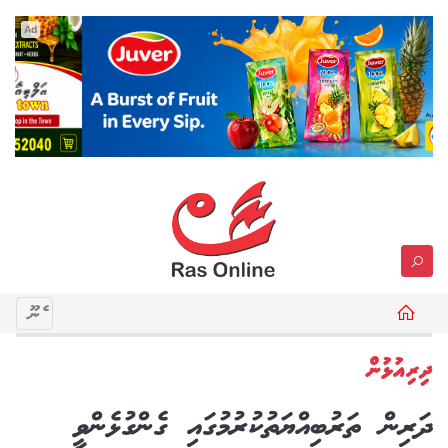
Ad
މެނޫ
ދިރިއުޅުން
ދަރިން ތަރުބިއްޔަތުކުރުމުގައި ގެންގުޅެންވީ