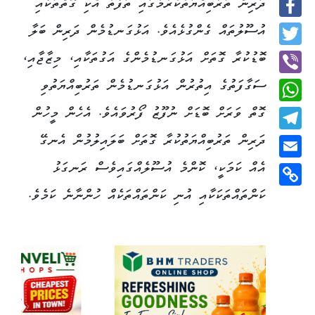
ދަރިން ތަރުބިއްޔަތުކުރުމުގައި ތަފާތު އެކި ގޮތްތަކާއި
Facebook
އުސޫލުތައް ގެންގުޅެއެވެ. އަޅުގަނޑުމެން ދަރިން ބަލާ
Twitter
ބޮޑުކުރާ ގޮތަށް އަޅުގަނޑުމެންގެ އަގުތަކާއި، މިޒާޖާއި،
ސަގާފަތުގެ އިތުރުން އަޅުގަނޑުމެން ތަރުބިއްޔަތުވި
Viber
ގޮތް ވަރަށް ބޮޑަށް ނުފޫޒު ފޯރުވައެވެ. އެހެން މީހުން
WhatsApp
ދަރިން ތަރުބިއްޔަތުކުރާ ގޮތަށް ބަލައިލުމުން އެނގޭ
Telegram
އެއް ކަމަކީ، ކޮންމެ އުސޫލެއްގައިވެސް ރަނގަޅު
Email
ކަންތައްތަކަކާއި އުނި ކަންތައްތަކެއް ހުންނާނެ ކަމެވެ.
Copy
Link