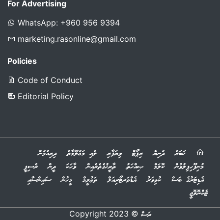
For Advertising
WhatsApp: +960 956 9394
marketing.rasonline@gmail.com
Policies
Code of Conduct
Editorial Policy
ޚަބަރު
ދުނިޔެ
ރިޕޯޓް
ވިޔަފާރި
ލުއި މަޢުލޫމާތު
ދިރިއުޅުން
މުނިފޫހިފިލުވުން
ކޮލަމް
ޞިއްހަތު
ތާރީޚުގެތެރެއިން
ވާހަކަ
ދީން
ރެސިޕީ
އެޑިޓަރުގެ ބަސް
ކުޅިވަރު
އެޑްވަރޓޯރިއަލް
ތަޢުލީމް
މީހުން
ސައިންސާއި
ޓެކްނޮލޮޖީ
© 2023 Copyright
ރަސް