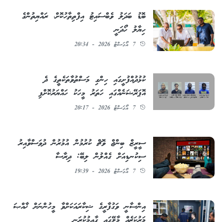
ބޮޑު ބަދަލު ވެބްސައިޓު އިފްތިތާހުކޮށް، ރައްޔިތުންގެ
ހިޔާލު ހޯދަނީ
7 އޯގަސްޓު 2026 - 20:34
ކުޅުދުއްފުށީގައި ހިންގި މަސްތުވާތަކެތީގެ ދެ
އޮޕަރޭޝަނެއްގައި ހަތަރު މީހަކު ހައްޔަރުކޮށްފި
7 އޯގަސްޓު 2026 - 20:17
ސީރީޒް ބިންޖް ވޮޗް ކުރުމުން އުމުރުން ދުވަސްވާއިރު
ސިކުނޑިއަށް ގެއްލުން ލިބޭ: ދިރާސާ
7 އޯގަސްޓު 2026 - 19:39
އިންސާނީ ވަގުފާރީގެ ޝިކާރައަކަށްވާ މީހުންނަށް ޚާއްޞަ
މަރުކަޒެއް މާލޭގައި ގާއިމުކުރަނީ