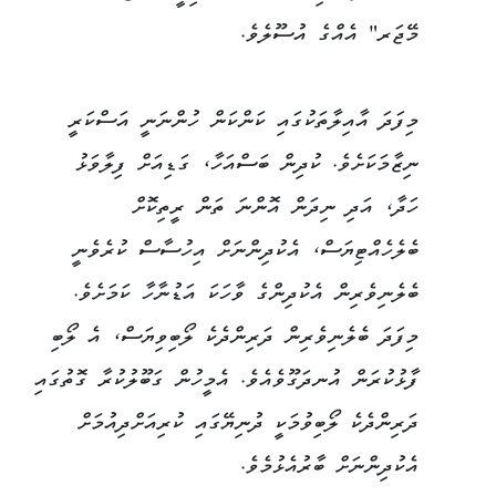
މޭޖަރ" އެއްގެ އުސޫލެވެ.
މިފަދަ އާއިލާތަކުގައި ކަންކަން ހުންނަނީ އަސްކަރީ
ނިޒާމަކަށެވެ. ކުދިން ބަސްއަހާ، ގަޑިއަށް ފިލާވަޅު
ހަދާ، އަދި ނިދަން އޮންނަ ތަން ރީތިކޮށް
ބެލެހެއްޓިޔަސް، އެކުދިންނަށް އިހުސާސް ކުރެވެނީ
ބެލެނިވެރިން އެކުދިންގެ ވާހަކަ އަޑުނާހާ ކަމަށެވެ.
މިފަދަ ބެލެނިވެރިން ދަރިންދެކެ ލޯބިވިޔަސް، އެ ލޯބި
ފާޅުކުރަން އުނދަގޫވެއެވެ. އެމީހުން ގަބޫލުކުރާ ގޮތުގައި
ދަރިންދެކެ ލޯބިވުމަކީ ދުނިޔޭގައި ކުރިއަށްދިއުމަށް
އެކުދިންނަށް ބާރުއެޅުމެވެ.