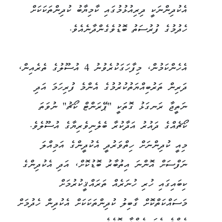
އެކުދިންނަކީ ދިރިއުޅުމުގައި ކާމިޔާބު ކުދިންތަކަކަށް
ހެދުމުގެ ފުރުސަތު ބޮޑުވެގެންދާނެއެވެ.
އެހެންކަމުން، މިފާހަގަކުރެވުނު 4 އުސޫލުގެ ތެރެއިން،
ދަރިން ތަރުބިއްޔަތުކުރުމުގެ އެންމެ ފުރިހަމަ އަދި
ނަތީޖާ ރަނގަޅު ގޮތަކީ "ޕޭރަންޓް ކޯޗު" ނުވަތަ
ކޯޗެއްގެ ދައުރު އަދާކުރާ ބެލެނިވެރިޔާގެ އުސޫލެވެ.
މިއީ ކުދިންނަށް ހިތްވަރުދީ އެކުދީންގެ އަމިއްލަ
ނަފްސަށް އޮންނަ އިތުބާރު ބޮޑުކޮށް، އަދި އެކުދިންގެ
ކިބައިގައި ހުރި ހުނަރެއް ތަރައްޤީކުރުމަށް
މަސައްކަތްކޮށް ގާބިލު ކުދިންތަކަކަށް އެކުދިން ހެދުމަށް