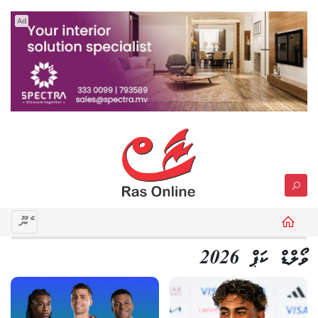
Ad
މެނޫ
ވޯލްޑް ކަޕް 2026