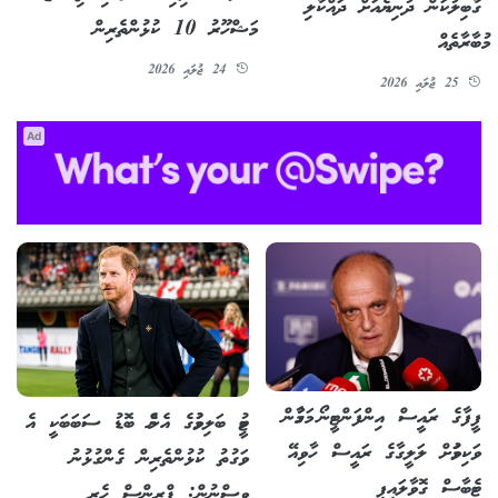
ގާބިލުކަން ދުނިޔެއަށް ދައްކާލި
މަޝްހޫރު 10 ކުޅުންތެރިން
މުބާރާތެއް
24 ޖުލައި 2026
25 ޖުލައި 2026
Ad
ފީފާގެ ރައީސް އިންފަންޓީނޯ މަގާމުން
ޓީމު ބަލިވުމުގެ އެންމެ ބޮޑު ސަބަބަކީ އެ
ވަކިވުމަށް ލަލީގާގެ ރައީސް ހާވިއޭ
ވަގުތު ކުޅުންތެރިން ގެންގުޅުނު
ޓެބާސް ގޮވާލައިފި
ވިސްނުން: ޕްރިންސް ހެރީ