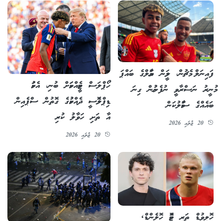
ފައިނަލް މެޗުން، ލަމީން ޔަމާލްގެ ބައްޕަ
ހޯޕްލަސް ޓީމެއްކަމަށް ބުނި، އެކަމު
މުނީރު ނަސްރާވީ ނުފެނުމުން ގިނަ
ޑިޕްލޮމެސީ ދެއްކުމުގެ ގޮތުން ސްޕެއިން
ބައެއްގެ ސަމާލުކަން
އާ ތަށި ހަވާލު ކުރި
20 ޖުލައި 2026
20 ޖުލައި 2026
ހޮލީވުޑް ތަރި ޓޮމް ހޮލެންޑް,