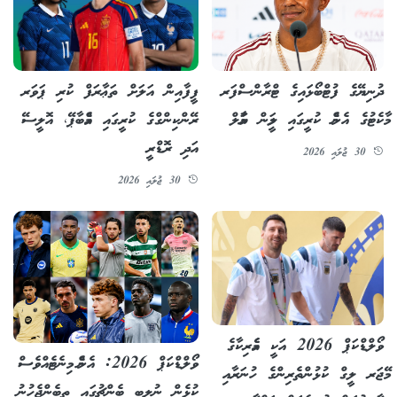
ފީފާއިން އަލަށް ތަޢާރަފް ކުރި ޕަވަރ
ދުނިޔޭގެ ފުޓްބޯޅައިގެ ޓްރާންސްފަރ
ރޭންކިންގްގެ ކުރީގައި އެމްބާޕޭ، އޮލީސޭ
މާކެޓުގެ އެންމެ ކުރީގައި ލަމީން ޔަމާލް
އަދި ރޮޑްރީ
30 ޖުލައި 2026
30 ޖުލައި 2026
ވޯލްޑްކަޕް 2026 އަކީ އެމެރިކާގެ
ވޯލްޑްކަޕް 2026: އެންމެ މިނެޓެއްވެސް
މޭޖަރ ލީގް ކުޅުންތެރިންގެ ހުނަރާއި
ކުޅެން ނުލިބި ބެންޗުގައި ތިބެންޖެހުނު