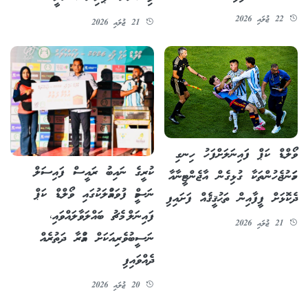
22 ޖުލައި 2026
21 ޖުލައި 2026
ވޯލްޑް ކަޕް ފައިނަލަށްފަހު ހިނގި
ކުރީގެ ނައިބު ރައީސް ފައިސަލް
ހަމަނުޖެހުންތަކާ ގުޅިގެން އާޖެންޓީނާއާ
ނަސީމް ފުވައްމުލަކުގައި ވޯލްޑް ކަޕް
ދެކޮޅަށް ފީފާއިން ތަޙުޤީޤެއް ފަށައިފި
ފައިނަލް މެޗު ބައްލަވާލައްވައި،
21 ޖުލައި 2026
ނަސީބުވެރިއަކަށް އުމްރާ ދަތުރެއް
ދެއްވައިފި
20 ޖުލައި 2026