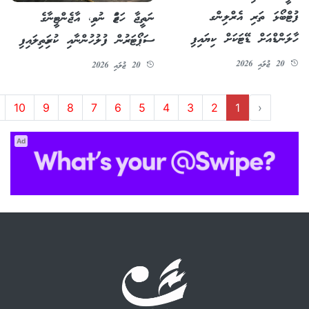
ފުޓްބޯޅަ ތަރި އެރްލިންގ
ނަތީޖާ ހަޖަމް ނުވި، އާޖެންޓީނާގެ
ހާލަންޑްއަށް ޑޭޓަކަށް ކިޔައިފި
ސަޕޯޓަރުން ފުލުހުންނާއި ކުރިމަތިލައިފި
20 ޖުލައި 2026
20 ޖުލައި 2026
10
9
8
7
6
5
4
3
2
1
‹
Ad