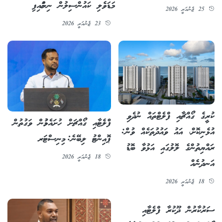
މަޑަވެލި ކައުންސިލުން ނިންމައިފި
25 ޖެނުއަރީ 2026
23 ޖެނުއަރީ 2026
ކުރީގެ ގޯއްޗާއި ފްލެޓްތައް ނުދެވި
ފްލެޓާއި ގޯއްޗަށް ހުށައެޅުމުން ވަގުތުން
އުޅެނިކޮށް، އައު ވައުދުތަކެއް ވުން:
ޕޮއިންޓު ލިބޭނެ: މިނިސްޓަރ
ރައްޔިތުންގެ ލޮލުގައި އަޅުވާ ބޮޑު
18 ޖެނުއަރީ 2026
އަނދުނެއް
18 ޖެނުއަރީ 2026
ސަރުކާރުން ދޫކުރާ ފްލެޓާއި