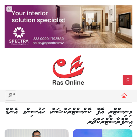
Ad
މެނޫ
މިނިސްޓްރީ އޮފް ކޮންސްޓްރަކްޝަން، ހައުސިންގ އެންޑް
އިންފްރާސްޓްރަކްޗަރ