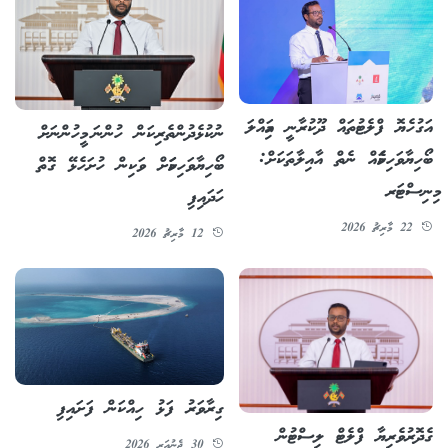
އަގުހެޔޮ ފްލެޓުތައް ދޫކުރާނީ އަމިއްލަ
ނުކުޅެދުންތެރިކަން ހުންނަ މީހުންނަށް
ބޯހިޔާވަހިކަމެއް ނެތް އާއިލާތަކަށް:
ބޯހިޔާވަހިކަމަށް ވަކިން ހުށަހެޅޭ ގޮތް
މިނިސްޓަރ
ހަދައިފި
22 މާރިޗު 2026
12 މާރިޗު 2026
ގިރާވަރު ފަޅު ހިއްކަން ފަށައިފި
ގެދޮރުވެރިޔާ ފްލެޓް ލިސްޓުން
30 ޖެނުއަރީ 2026