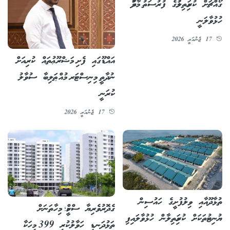
ގޯއްޗަށް ކުރިމަތިލުމުގެ ފުރުސަތު މާދަމާ
ހުޅުވާލަނީ
17 ޖެނުއަރީ 2026
އައްޑޫގައި ފެށި މަޝްރޫޢުތައް ކުރިއަށް
ނުދާތީ މިނިސްޓަރ މުއްޠަލިބާ ސުވާލު
ކުރަނީ
17 ޖެނުއަރީ 2026
ތުޅާދޫއާއި ވިލުފުށީގެ ހައުސިން
ގެދޮރުވެރިޔާ ސްކީމް؛ މިހާތަނަށް
ޔުނިޓުތަކަށް ކުރިމަތިލާން ހުޅުވާލައިފި
ތަޅުދަނޑި ހަވާލުކުރީ 399 މީހަކާ