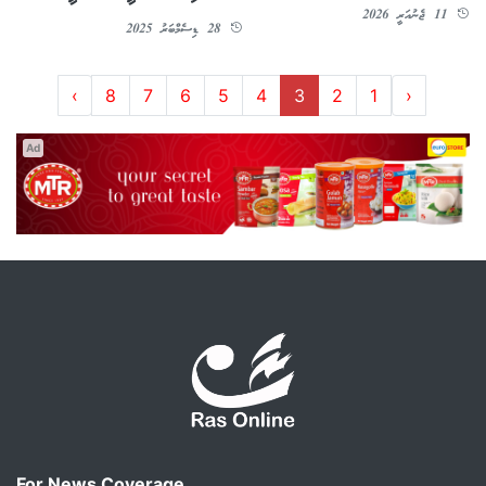
11 ޖެނުއަރީ 2026
28 ޑިސެމްބަރު 2025
›
8
7
6
5
4
3
2
1
‹
Ad
For News Coverage