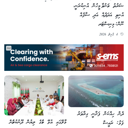
ޝަރުތު ހަމަނުވާ މީހުން އުނިކުރަނީ،
އުނިވި އަދަދެއް އަދި ސާފެއް
ނޫން: މިނިސްޓަރ
4 މާރިޗު 2026
Ad
ދެން ހިއްކަން ފަށާނީ ގިރާވަރު
މާލޭގައި އުޅޭ ކަމުގެ ލިޔުން ދޫނުކުރުމަށް
ފަޅު: ރައީސް