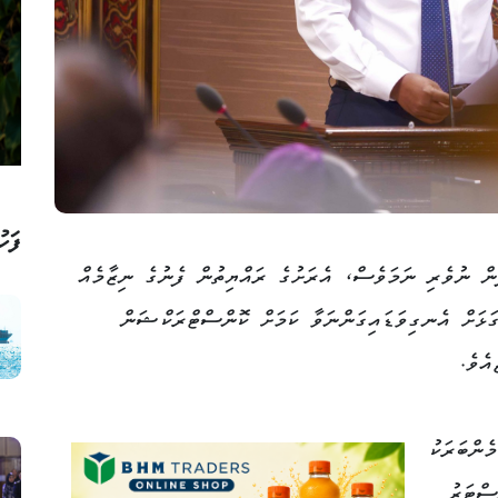
ފަހު
ް ނުވެރި ނަމަވެސް، އެރަށުގެ ރައްޔިތުން ފެނުގެ ނިޒާމެއް
ަޅަށް އެނގިވަޑައިގަންނަވާ ކަމަށް ކޮންސްޓްރަކްޝަން
އެވެ.
ެންބަރަކު
ސްޓަރު