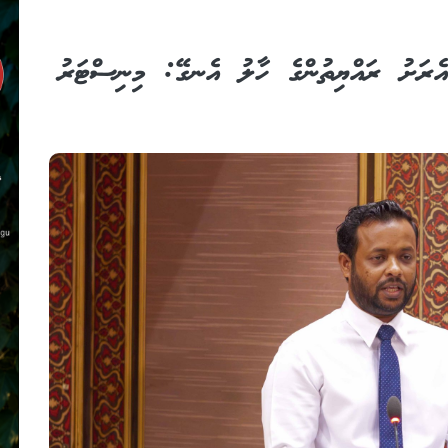
އެރަށު ރައްޔިތުންގެ ހާލު އެނގޭ: މިނިސްޓަރު