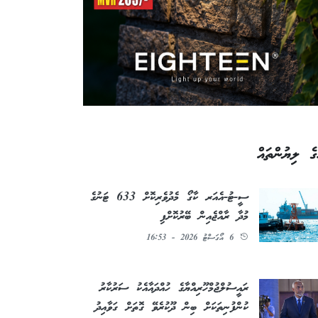
ގެ ލިޔުންތައް
ސީ-ޓު-އެއަރ ކާގޯ މެދުވެރިކޮށް 633 ޓަނުގެ
މުދާ ރާއްޖެއިން ބޭރުކޮށްފި
6 އޯގަސްޓު 2026 - 16:53
ރައީސުލްޖުމްހޫރިއްޔާގެ ހުއްދައާއެކު ސަރުކާރު
ކުންފުނިތަކަށް ބިން ދޫކުރެވޭ ގޮތަށް ގަވާއިދު