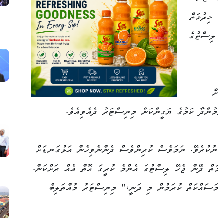
 ޚިދުމަތް
 ލިސްޓުގެ
ް
ުންދާ ކަމުގެ ޔަގީންކަން މިނިސްޓަރު ދެއްވިއެވެ.
ނުކުރެވޭ. ނަމަވެސް ކުރިންވެސް ދެންނެވިހެން އަޅުގަނޑަށް
ަތް ދޭން ޖެހޭ ލިސްޓުގަ އެންމެ ކުރީގަ އޮތް އެއް ރަށްކަން.
ަސައްކަތް ކުރަމުން މި ދަނީ،" މިނިސްޓަރު މުއްތަލިބް