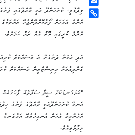
ވިދާޅުވީ، ކުނަހަންދޫ އަކީ ރާއްޖޭގައި ފެނުގެ
Email
އެންމެ އަވަހަށް ފޯރުކޮށްދޭންޖެހޭ ރަށްތަކުގެ
Copy
Link
އެންމެ ކުރީގައި އޮތް އެއް ރަށް ކަމަށެވެ.
އަދި އެކަން ދަނެގެން އެ މަސައްކަތް ކުރިއަށ
ގެންދިއުމަށް މިނިސްޓްރީން މަސައްކަތް ކުރަމ
"އަޅުގަނޑަކަށް ސީދާ ސުވާލެއް ފާހަގައެއް 
އެނގޭ ކުނަހަންދޫއަކީ ރާއްޖޭގެ ފެނުގެ ހިދުމ
އެހެންވީމާ އެކަން އެނގިހުރެއޭ އަޅުގަނޑު މ
ވިދާޅުވިއެވެ.