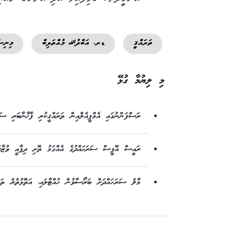
ތަރައްޤީ
ޑރ. އަބްދުﷲ މުއްތަލިބް
މިނިސ
މި ލިޔުމާ ގުޅޭ
ރަސްފަންނުގައި އެމްޕީއެލްއިން ތަރައްޤީކުރި ފާޚާނާބަރި ސަރ
ރައީސް އޮފީސް ސަރަޙައްދުގެ އެއްގަމު ތޮށި ދިފާއީ ވުޒާރާ
މާލެ ސަރަހައްދަށް ބަރޯސާވުން ހުއްޓާލައި، އަތޮޅުތެރެ ތަރަ