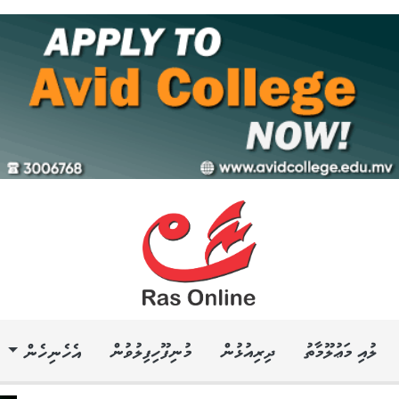
ލުއި މަޢުލޫމާތު
ދިރިއުޅުން
މުނިފޫހިފިލުވުން
އެހެނިހެން