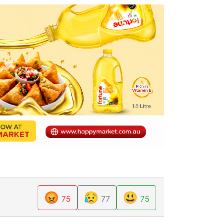
😡
😥
😃
75
77
75