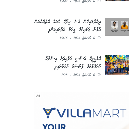
6 އޯގަސްޓު 2026 - 15:47
ދިރުވާލައިގެން 1.2 ކިލޯގެ ޑްރަގް އެތެރެކުރަން
އުޅުނު ޖަމައިކާގެ މީހަކު އަތުލައިގަނެފި
6 އޯގަސްޓު 2026 - 15:16
އެމްޑީޕީގެ އަސާސީ ގަވާއިދަށް އިސްލާހު
ހުށަހެޅުމުގެ ފުރުސަތު ހުޅުވާލައިފި
6 އޯގަސްޓު 2026 - 15:8
Ad