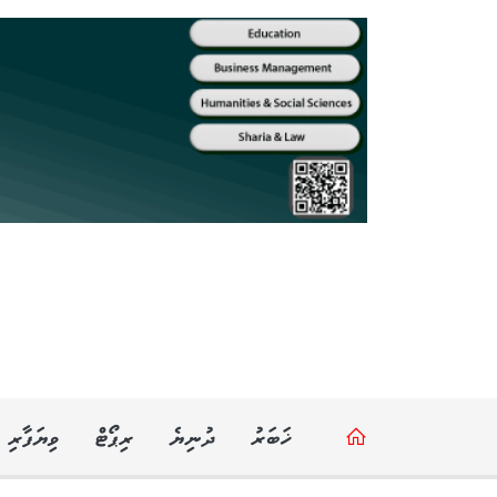
ޚަބަރު
ދުނިޔެ
ރިޕޯޓް
ވިޔަފާރި