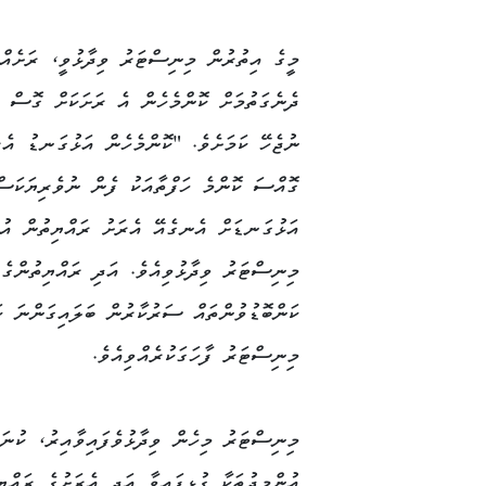
މީގެ އިތުރުން މިނިސްޓަރު ވިދާޅުވީ، ރަށެއްގ
ދެނެގަތުމަށް ކޮންމެހެން އެ ރަށަކަށް ގޮސް 
ނުޖެހޭ ކަމަށެވެ. "ކޮންމެހެން އަޅުގަނޑު އެރ
ގޮއްސަ ކޮންމެ ހަފްތާއަކު ފެން ނުވެރިޔަކަސ
އަޅުގަނޑަށް އެނގެއޭ އެރަށު ރައްޔިތުން އުޅ
މިނިސްޓަރު ވިދާޅުވިއެވެ. އަދި ރައްޔިތުންގެ
ކަންބޮޑުވުންތައް ސަރުކާރުން ބަލައިގަންނަ ކަ
މިނިސްޓަރު ފާހަގަކުރެއްވިއެވެ.
މިނިސްޓަރު މިހެން ވިދާޅުވެފައިވާއިރު، ކުނަ
އުންމީދުތަކާ ގުޅިފައިވާ އަދި އެރަށުގެ ރައްޔި