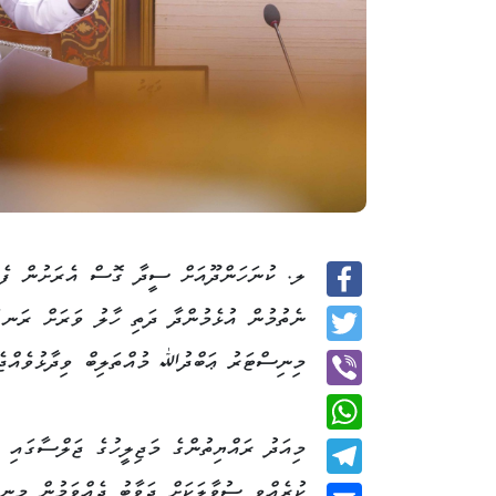
ލ. ކުނަހަންދޫއަށް ސީދާ ގޮސް އެރަށުން ފެނ
Facebook
ނެތުމުން އުޅެމުންދާ ދަތި ހާލު ވަރަށް ރަނގ
Twitter
މިނިސްޓަރު ޢަބްދުﷲ މުއްތަލިބް ވިދާޅުވެއްޖެ
Viber
މިއަދު ރައްޔިތުންގެ މަޖިލީހުގެ ޖަލްސާގައި މ
WhatsApp
ކުރެއްވި ސުވާލަކަށް ޖަވާބު ދެއްވަމުން މިނި
Telegram