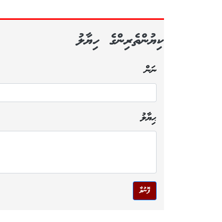
ކިޔުންތެރިންގެ ހިޔާލު
ނަން
ޙިޔާލު
ފޮނުވާ