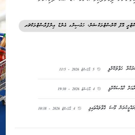
ްޓްރީ އޮފް ކޮންސްޓްރަކްޝަން، ހައުސިންގ އެންޑް އިންފްރާސްޓްރަކްޗަރ
ުކާރާ ހަވާލުކޮށްފި
5 އޯގަސްޓު 2026 - 11:5
އަށް ޚާއްޞަކޮށްފި
4 އޯގަސްޓު 2026 - 19:30
އްޤީކުރަން މޫސަ ގޮވާލައްވައިފި
4 އޯގަސްޓު 2026 - 10:38