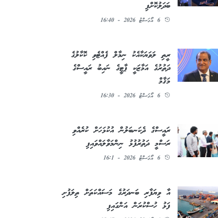
ބަދަލުކޮށްފި
6 އޯގަސްޓު 2026 - 16:40
ރީތި ލަވަޔަކާއެކު ނިމާލް ފެއްޓެވި ކޮކާލުގެ
ދަތުރުގެ އަމާޒަކީ ޕާޓީގެ ނައިބު ރައީސްގެ
މަޤާމް
6 އޯގަސްޓު 2026 - 16:30
ރައީސްގެ ދެކަނބަލުން އުކުޅަހަށް ކުރެއްވި
ރަސްމީ ދަތުރުފުޅު ނިންމަވާލައްވައިފި
6 އޯގަސްޓު 2026 - 16:1
އާ ވިޔަފާރި ބަނދަރުގެ މަސައްކަތަށް ތިލަފުށި
ފަޅު ހުސްކުރަން އަންގައިފި