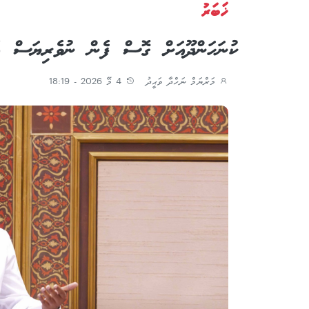
ޚަބަރު
ކުނަހަންދޫއަށް ގޮސް ފެން ނުވެރިޔަސް 
މަރްޔަމް ނަހްދާ ވަޙީދު
4 މޭ 2026 - 18:19