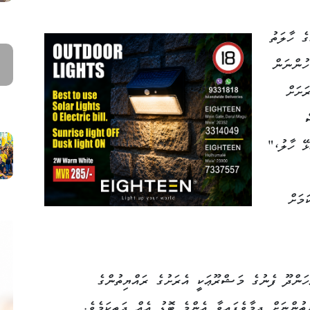
ެ ހާލަތު
ހުންނަން
ަށަށް
ް
ޭ ހާލު،"
މަށް
ހަންދޫ ފެނުގެ މަޝްރޫޢަކީ އެރަށުގެ ރައްޔިތުންގެ
ތުންނަށް ދިމާވެފައިވާ އެންމެ ބޮޑު އެއް ދަތިކަމެވެ.