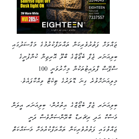
ޖައްވަށް ފަތުރުވެރިކަން ތައާރަފްކުރުމުގެ މަގްސަދުގައި
ބިލިއަނަރ ޖެފް ބެޒޯޒްގެ ބްލޫ އޮރިޖިން ކުންފުނީގެ
ސްޕޭސް ފްލައިޓުތަކުން މިހާރުވަނީ 100
މިލިއަނަށްވުރެ ގިނަ ޑޮލަރުގެ ޓިކެޓް ވިއްކާފައެވެ.
ބިލިއަނަރ ޖެފް ބެޒޯޒްގެ އިތުރުން، ބިލިއަނަރ އީލަން
މަސްކް އަދި ރިޗަރޑް ބްރޭންސަންވެސް ދަނީ
ޖައްވުގައި ފަތުރުވެރިކަން ތައާރަފްކުރުމަށް މަސައްކަތް