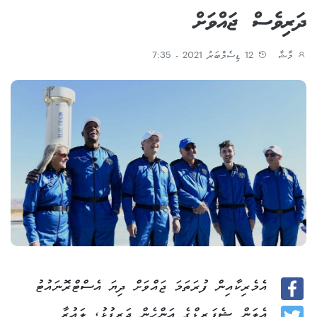
ދަރިވެސް ޖައްވަށް
މާޝާ
12 ޑިސެމްބަރު 2021 - 7:35
އެމެރިކާއިން ފުރަތަމަ ޖައްވަށް ދިޔަ އެސްޓްރޮނައުޓު
Facebook
އެލަން ޝެޕަރޑްގެ އަންހެން ދަރިފުޅު، ލައުރާ