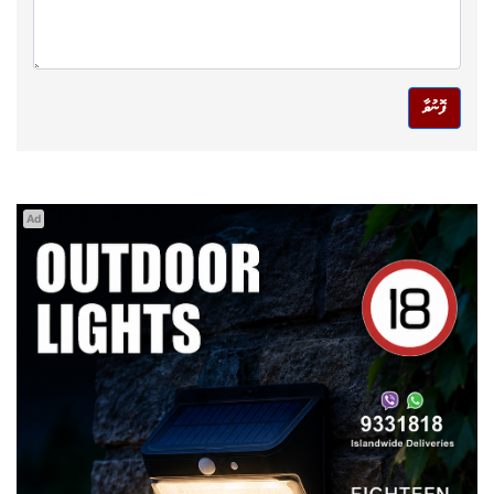
ފޮނުވާ
Ad