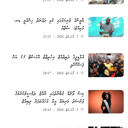
5 އޯގަސްޓު 2026 - 21:23
ޔާމީންގެ ވެރިކަމުގައި މުޅި ދައުލަތް ހިންގެވީ ޑރ.
މުޢިއްޒު: ޝުޖާއު
5 އޯގަސްޓު 2026 - 21:21
އެމްޑީޕީގެ ދަތިވެއްޖެ އިހުތިޖާޖު އޮގަސްޓް 13 އަށް
ފަސްކޮށްފި
5 އޯގަސްޓު 2026 - 18:47
މިސް ވޯލްޑް މުބާރާތުގައި ރާއްޖެ ތަމްސީލުކުރުމުގެ
ފުރުސަތު މަރިޔަމް އީމާ މުހައްމަދަށް ލިބިއްޖެ
5 އޯގަސްޓު 2026 - 18:41