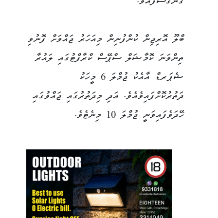
ގެންގޮސްފައެވެ.
ބްލޫ އޮރިޖިން ކުންފުނިން މިއަހަރު ޖައްވަށް ފޮނުވި
ތިންވަނަ ކޮމާޝަލް ސްޕޭސް ކްރާފްޓުގައި ލައުރާ
ޝެޕަރޑް އާއެކު ޖުމްލަ 6 މީހަކު
ދަތުރުކޮށްފައިވެއެވެ. އަދި މިދަތުރުގައި ޖައްވުގައި
ހޭދަވެފައިވަނީ ޖުމްލަ 10 މިނެޓެވެ.