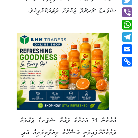
Twitter
ޝެޕަރޑް ޗަަރޗްލޭ ޖައްވަށް ދަތުރުކޮށްފިއެވެ.
Viber
WhatsApp
Telegram
Email
Copy
Link
އުމުރުން 74 އަހަރުގެ ލައުރާ ޝެޕަރޑް ޖައްވަށް
ދަތުރުކޮށްފައިވަނީ މަޝްހޫރު ވިޔަފާރިވެރިއާ އަދި