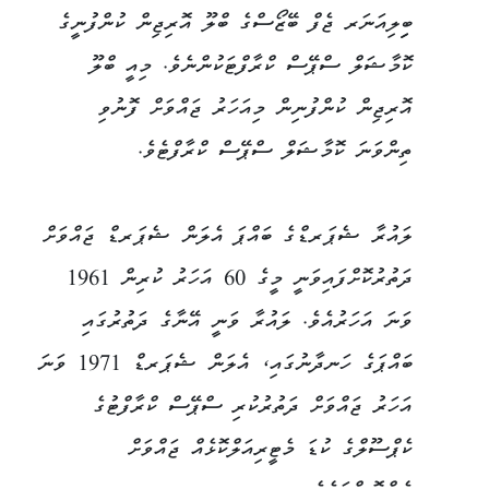
ބިިލިއަނަރ ޖެފް ބޭޒޯސްގެ ބްލޫ އޮރިޖިން ކުންފުނީގެ
ކޮމާޝަލް ސްޕޭސް ކްރާފްޓަކުންނެވެ. މިއީ ބްލޫ
އޮރިޖިން ކުންފުނިން މިއަހަރު ޖައްވަށް ފޮނުވި
ތިންވަނަ ކޮމާޝަލް ސްޕޭސް ކްރާފްޓެވެ.
ލައުރާ ޝެޕަރޑްގެ ބައްޕަ އެލަން ޝެޕަރޑް ޖައްވަށް
ދަތުރުކޮށްފައިވަނީ މީގެ 60 އަހަރު ކުރިން 1961
ވަނަ އަހަރުއެވެ. ލައުރާ ވަނީ އޭނާގެ ދަތުރުގައި
ބައްޕަގެ ހަނދާނުގައި، އެލަން ޝެޕަރޑް 1971 ވަނަ
އަހަރު ޖައްވަށް ދަތުރުކުރި ސްޕޭސް ކްރާފްޓުގެ
ކެޕްސޫލްގެ ކުޑަ މެޓީރިއަލްކޮޅެއް ޖައްވަށް