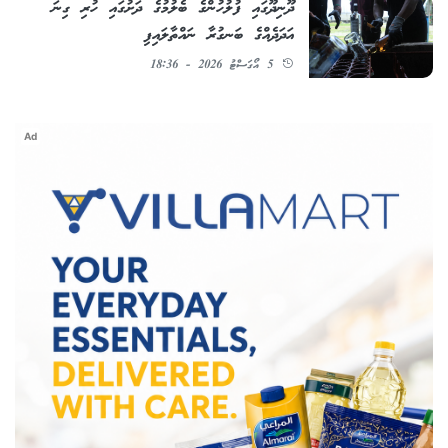
ދޫނިދޫގައި ފުލުހުންގެ ބެލުމުގެ ދަށުގައި ހުރި ގިނަ
އަދަދެއްގެ ބަނގުރާ ނައްތާލައިފި
5 އޯގަސްޓު 2026 - 18:36
Ad