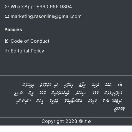
rasonlinemv@gmail.com
For Advertising
WhatsApp: +960 956 9394
marketing.rasonline@gmail.com
Policies
Code of Conduct
Editorial Policy
ޚަބަރު
ދުނިޔެ
ރިޕޯޓް
ވިޔަފާރި
ލުއި މަޢުލޫމާތު
ދިރިއުޅުން
މުނިފޫހިފިލުވުން
ކޮލަމް
ޞިއްހަތު
ތާރީޚުގެތެރެއިން
ވާހަކަ
ދީން
ރެސިޕީ
އެޑިޓަރުގެ ބަސް
ކުޅިވަރު
އެޑްވަރޓޯރިއަލް
ތަޢުލީމް
މީހުން
ސައިންސާއި
ޓެކްނޮލޮޖީ