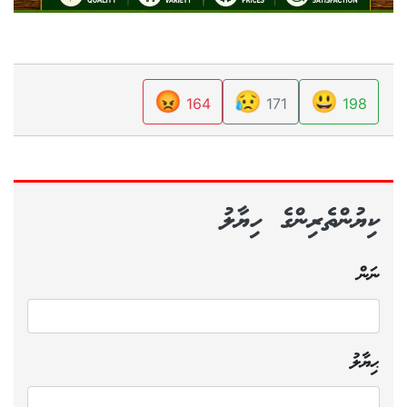
😡
😥
😃
164
171
198
ކިޔުންތެރިންގެ ހިޔާލު
ނަން
ޙިޔާލު