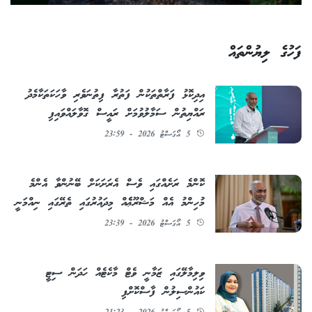
ފަހުގެ ލިޔުންތައް
އިދިކޮޅު ފަރާތްތަކުން ފަތުރާ ފިތުނަވެރި ވާހަކަތަކާމެދު
ރައްޔިތުން ސަމާލުވުމަށް ރައީސް ގޮވާލައްވައިފި
5 އޯގަސްޓު 2026 - 23:59
ކޮންމެ ރަށެއްގައި ވެސް އެރަށަކަށް ބޭނުންވާ އެންމެ
މުހިންމު އެއް މަޝްރޫޢެެއް މިދައުރުގައި ތެރޭގައި ނިއްމަނީ
5 އޯގަސްޓު 2026 - 23:39
ވިލިމާލޭގައި ޒަމާނީ ވެޓް މާކެޓެއް ހަދަން ސިޓީ
ކައުންސިލުން ފާސްކޮށްފި