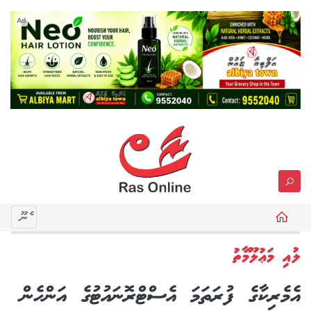
Ad
މެނޫ
ލުއި މަޢުލޫމާތު
އެމެރިކާގެ ފުރަތަމަ އެސްޓްރޮނައުޓުގެ އަންހެން