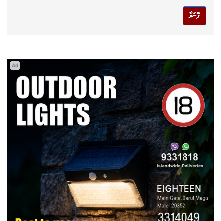
ފޮނުވާ
Ad