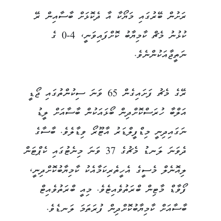
ރަށުން ބޭރުގައި މަޔޯކާ އާ ދެކޮޅަށް ބާސާއިން ރޭ
ކުޅުނު މެޗް ކާމިޔާބު ކޮށްފައިވަނީ، 4-0 ގެ
ނަތީޖާއަކުންނެވެ.
ރޭގެ މެޗު ފަށައިގެން 65 ވަނަ ސިކުންތުގައި ޖޯޑީ
އަލްބާ ހުރަސްކޮށްދިން ބޯޅައަކުން ބާސާއަށް ލީޑު
ނަގައިދިނީ މިޑްފީލްޑަރު އާޓޫރޯ ވިޑާލެވެ. ބާސާގެ
ދެވަނަ ލަނޑު މެޗުގެ 37 ވަނަ މިނެޓުގައި ކެޕްޓަން
ލިއޮނެލް މެސީގެ އެހީތެރިކަމާއެކު ކާމިޔާބުކޮށްދިނީ،
ފޯވާޑް މާޓިން ބްރަތުވެއިޓެވެ. މިއީ ބްރަތުވެއިޓް
ބާސާއަށް ކާމިޔާބުކޮށްދިން ފުރަތަމަ ލަނޑެވެ.