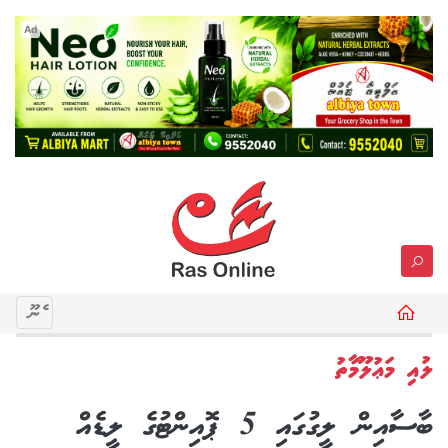
Ad
މެނޫ
ލުއި މަޢުލޫމާތު
ބާސާއިން ލީގުގައި 5 ޕޮއިންޓުގެ ލީޑެއް