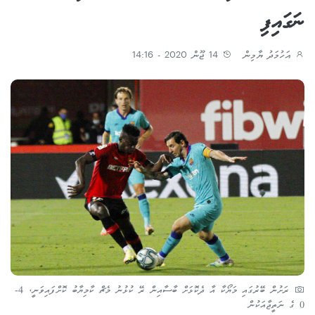
ނަގައިފި
އަހުމަދު ޔާމިން
14 ޖޫން 2020 - 14:16
ރަށުން ބޭރުގައި މަޔޯކާ އާ ދެކޮޅަށް ބާސާއިން ރޭ ކުޅުނު މެޗް ކާމިޔާބު ކޮށްފައިވަނީ، 4-
0 ގެ ނަތީޖާއަކުން