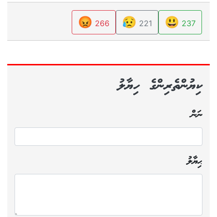
😡
😥
😃
266
221
237
ކިޔުންތެރިންގެ ހިޔާލު
ނަން
ޙިޔާލު