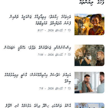
ފަހުގެ ލިޔުންތައް
ވަކިތަކުގެ ހިމާޔަތް: އިތިއޯޕިއާގެ ޖަންގަލީގެ ތެރެއިން
ފެނުނު އާދަޔާޚިލާފު މުއުޖިޒާތެއް
7 އޯގަސްޓު 2026 - 8:37
އިންސާނުންނާއި ޖަނަވާރުންގެ ތަފާތު: އަޚްލާޤީ ނަޒަރަކުން
7 އޯގަސްޓު 2026 - 7:50
އަމިއްލަ ނަފްސަށް އިޙްތިރާމްކުރުން: މާނަވީ ދިރިއުޅުމެއްގެ
ބިންގާ
7 އޯގަސްޓު 2026 - 7:8
އާންމު ތަނެއްގައި ހިންދޫ ދީނުގެ އަޅުކަމެއް ކުރި ނޭޕާލް