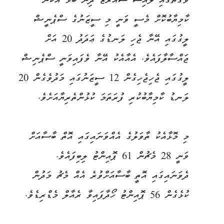
ވަގުތުގައި ލުއިސް ސުއަރޭޒް ދިން ބޯޅަ އަކުން
ކާމިޔާބުކޮށް މެސީ ވަނީ މި ސީޒަނުގެ ސްޕެނީޝް
ލީގުގައި އޭނާ ޖެހި ލަނޑުގެ ޢަދަދު 20 އަށް
ޖައްސާލާފައެވެ. އެއާއެކު އޭނާ ވެފައިވަނީ ސްޕެނިޝް
ލީގުގައި ޖެހިޖެހިގެން 12 ސީޒަނުގައި މަދުވެގެން 20
ލަނޑު ކާމިޔާބުކުރި ފުރަތަމަ ކުޅުންތެރިޔާއަށެވެ.
މި މޮޅާއެކު ތާވަލުގެ އެއްވަނައިގައި އޮތް ބާސާއަށް
ވަނީ 28 މެޗުން 61 ޕޮއިންޓު ލިބިފައެވެ.
ދެވަނައިގައި އޮތީ ބާސާއަށްވުރެ އެއް މެޗު މަދުން
ކުޅެގެން 56 ޕޮއިންޓު ހޯދާފައިވާ ރެއާލް މެޑްރިޑެވެ.