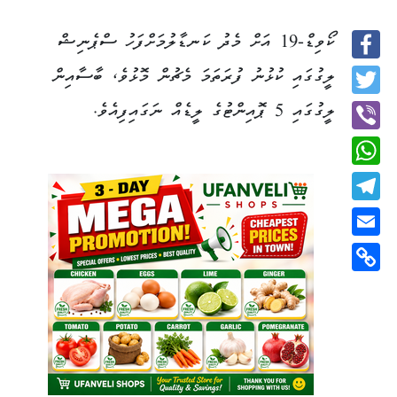
ކޯވިޑް-19 އަށް މެދު ކަނޑާލުމަށްފަހު ސްޕެނިޝް
Facebook
ލީގުގައި ކުޅުނު ފުރަތަމަ މެޗުން މޮޅުވެ، ބާސާއިން
Twitter
ލީގުގައި 5 ޕޮއިންޓުގެ ލީޑެއް ނަގައިފިއެވެ.
Viber
WhatsApp
Telegram
Email
Copy
Link