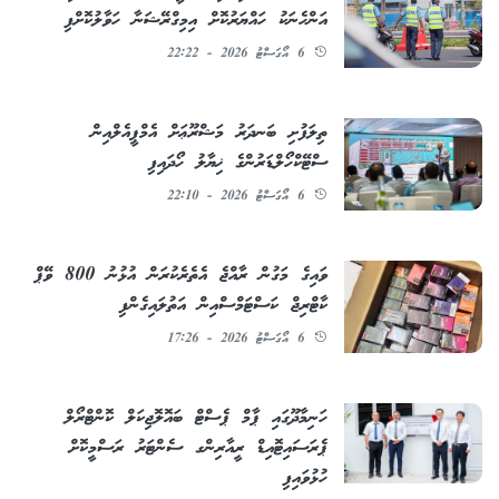
އަންހެނަކު ހައްޔަރުކޮށް އިމިގްރޭޝަނާ ހަވާލުކޮށްފި
6 އޯގަސްޓު 2026 - 22:22
ތިލަފުށި ބަނދަރު މަޝްރޫޢަށް އެމްޕީއެލްއިން
ސްޓޭކްހޯލްޑަރުންގެ ޚިޔާލު ހޯދައިފި
6 އޯގަސްޓު 2026 - 22:10
ވައިގެ މަގުން ރާއްޖެ އެތެރެކުރަން އުޅުނު 800 ވޭޕް
ކާޓްރިޖް ކަސްޓަމްސްއިން އަތުލައިގެންފި
6 އޯގަސްޓު 2026 - 17:26
ހަނިމާދޫގައި ޕާމް ޕެސްޓް ބައޮލޮޖިކަލް ކޮންޓްރޯލް
ޕެރަސައިޓޮއިޑް ރީއާރިންގ ސެންޓަރު ރަސްމީކޮށް
ހުޅުވައިފި