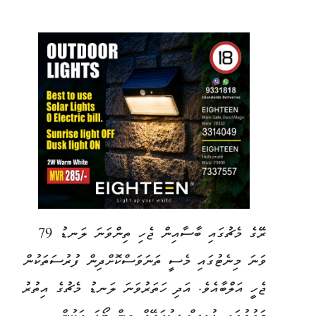
ރޭގެ މެޗުގައި ބާސާއިން ޖެހި ތިންވަނަ ލަނޑު 79
ވަނަ މިނެޓުގައި މެސީ ތަނަވަސްކޮށްދިން ފުރުސަތަކުން
ޖެހީ އަލްބާއެވެ. އަދި ހަތަރުވަނަ ލަނޑު މެޗުގެ އިތުރު