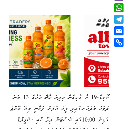
Viber
WhatsApp
Telegram
Email
Copy
Link
ކޯވިޑް-19 އާ ގުޅިގެން މިދިޔަ މާޗް މަހުގެ 13 ވަނަ
ދުވަހު މެދުކަނޑައިލި ލީގު އަލުން ފަށާނީ މިރޭ ރާއްޖެ
ގަޑިން 10:00ގައި އެސްޓަން ވިލާ އާއި ޝެފީލްޑް