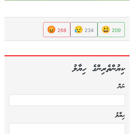
😡
😥
😃
268
234
209
ކިޔުންތެރިންގެ ހިޔާލު
ނަން
ޙިޔާލު