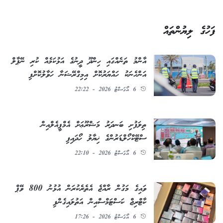
ފަހުގެ ލިޔުންތައް
އާންމު ތަނެއްގައި ހިންދޫ ދީނުގެ އަޅުކަމެއް ކުރި ނޭޕާލް
އަންހެނަކު ހައްޔަރުކޮށް އިމިގްރޭޝަނާ ހަވާލުކޮށްފި
6 އޯގަސްޓު 2026 - 22:22
ތިލަފުށި ބަނދަރު މަޝްރޫޢަށް އެމްޕީއެލްއިން
ސްޓޭކްހޯލްޑަރުންގެ ޚިޔާލު ހޯދައިފި
6 އޯގަސްޓު 2026 - 22:10
ވައިގެ މަގުން ރާއްޖެ އެތެރެކުރަން އުޅުނު 800 ވޭޕް
ކާޓްރިޖް ކަސްޓަމްސްއިން އަތުލައިގެންފި
6 އޯގަސްޓު 2026 - 17:26