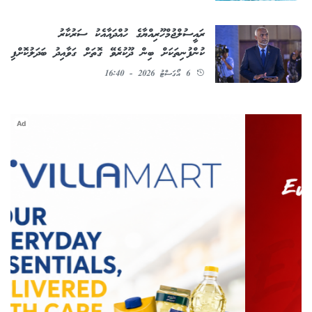
ރައީސުލްޖުމްހޫރިއްޔާގެ ހުއްދައާއެކު ސަރުކާރު
ކުންފުނިތަކަށް ބިން ދޫކުރެވޭ ގޮތަށް ގަވާއިދު ބަދަލުކޮށްފި
6 އޯގަސްޓު 2026 - 16:40
Ad