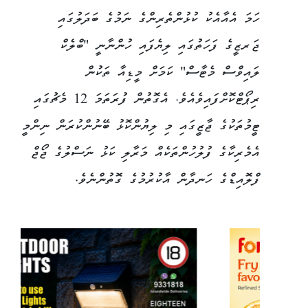
ހަމަ އެއާއެކު ކުޅުންތެރިންގެ ނަމުގެ ބަދަލުގައި
ޖަރޒީގެ ފަހަތުގައި ލިޔެފައި ހުންނާނީ "ބްލެކް
ލައިވްސް މެޓާސް" ކަމަށް މީޑިއާ ތަކުން
ރިޕޯޓްކޮށްފައިވެއެވެ. އެގޮތުން ފުރަތަމަ 12 މެޗުގައި
ޓީމުތަކުގެ ޖާޒީގައި މި ލިޔުންކޮޅު ބޭނުންކުރަން ނިންމީ
އެމެރިކާގެ ފުލުހުންތަކެއް މަރާލި ކަޅު ނަސްލުގެ ޖޯޖް
ފްލޮއިޑްގެ ހަނދާން އާކުރުމުގެ ގޮތުންނެވެ.