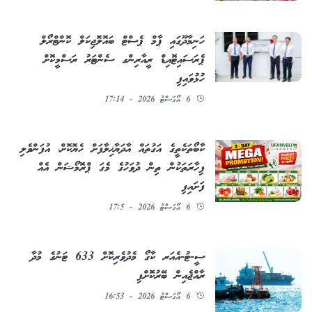
ހަނިމާދޫގައި ޕާމް ޕެސްޓް ބައޮލޮޖިކަލް ކޮންޓްރޯލް
ޕެރަސައިޓޮއިޑް ރީއާރިންގ ސެންޓަރު ރަސްމީކޮށް
ހުޅުވައިފި
6 އޯގަސްޓު 2026 - 17:14
ކާބޯތަކެތީގެ އަގުތައް އާދަޔާޚިލާފަށް ހެޔޮކޮށް، އުފަންވެލި
ފިހާރަތަކުން ތިން ދުވަހުގެ މެގަ ޕްރޮމޯޝަން އެއް
ފަށައިފި
6 އޯގަސްޓު 2026 - 17:5
ސީ-ޓު-އެއަރ ކާގޯ މެދުވެރިކޮށް 633 ޓަނުގެ މުދާ
ރާއްޖެއިން ބޭރުކޮށްފި
6 އޯގަސްޓު 2026 - 16:53