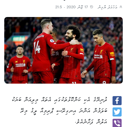
އަހުމަދު ޔާމިން
17 ޖޫން 2020 - 21:5
ދުނިޔޭގެ އެކި ކަންކޮޅުތަކުގައި އެތައް މިލިއަން ބަޔަކު
Facebook
ބަލަމުން އަންނަ އިނގިރޭސި ޕްރިމިއާ ލީގު މިރޭ
Twitter
އަލުން ފަށާނެއެވެ.