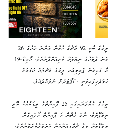
ލީގުގެ ބާކީ 92 މެޗުގެ ކުޅުން އަންނަ މަހުގެ 26
ވަނަ ދުވަހުގެ ނިޔަލަށް ކުރިއަށްދާނެއެވެ. ކޯވިޑް-19
އާ ގުޅިގެން ޕްރިމިއަރ ލީގުގެ މެޗުތައް ކުޅުމަށް
ހަމަޖެހިފައިވަނީ ސަޕޯޓަރުން ނުވައްދައެވެ.
ލީގުގެ އެއްވަނައިގައި 25 ޕޮއިންޓުގެ ލީޑަކާއެކު އޮތީ
ލިވަޕޫލެވެ. ނުވަ މެޗުން ހަ ޕޮއިންޓް ހޯދައިގެން
ލިވަޕޫލަށް ލީގު ޗެމްޕިއަންކަން ކަށަވަރުކުރެވޭނެއެވެ.