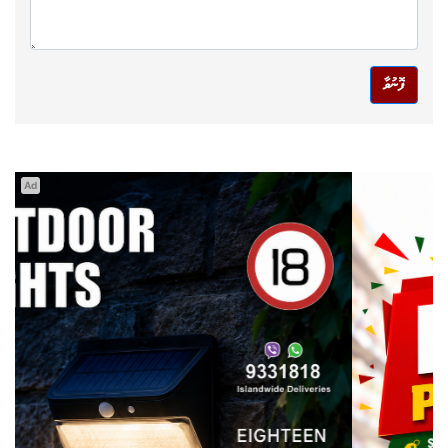
ފޮނުވާ
Ad