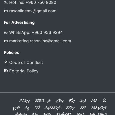
Hotline: +960 750 8080
rasonlinemv@gmail.com
For Advertising
WhatsApp: +960 956 9394
marketing.rasonline@gmail.com
Policies
Code of Conduct
Editorial Policy
ޚަބަރު
ދުނިޔެ
ރިޕޯޓް
ވިޔަފާރި
ލުއި މަޢުލޫމާތު
ދިރިއުޅުން
މުނިފޫހިފިލުވުން
ކޮލަމް
ޞިއްހަތު
ތާރީޚުގެތެރެއިން
ވާހަކަ
ދީން
ރެސިޕީ
އެޑިޓަރުގެ ބަސް
ކުޅިވަރު
އެޑްވަރޓޯރިއަލް
ތަޢުލީމް
މީހުން
ސައިންސާއި