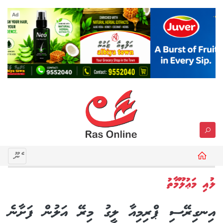
Ad
މެނޫ
ލުއި މަޢުލޫމާތު
އިނގިރޭސި ޕްރިމިއާ ލީގު މިރޭ އަލުން ފަށާނެ