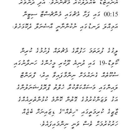
ޔުނައިޓެޑް ބައްދަލުކުރާ މެޗުންނެވެ. އަދި ދަންވަރު
00:15 ގައި ފަށާ މެޗުގައި މެންޗެސްޓާ ސިޓީން
އަމިއްލަ ދަނޑުގައި ނުކުންނާނީ އާސެނަލާ ދެކޮޅަށެވެ.
ލީގުގެ ފުރަތަމަ ހަފުތާގެ މެޗުތައް ފެށުމުގެ ކުރިން
ކޯވިޑް-19 ގައި ދުނިޔެ ދޫކުރި މީހުންގެ ހަނދާނުގައި
ސުކޫތެއް ގެނައުމަށް ނިންމާފައިވާ އިރު، ފްރަންޓް
ލައިންގައި މަސައްކަތްކުރާ ހެލްތު ޕްރޮފެޝަނަލުންގެ
އަގު ވަޒަންކުރުމުގެ ގޮތުން ކޮންމެ ކުޅުންތެރިއެއްގެ
ޖާޒީގެ ކުރިމަތީގައި "ހިތެއް"ގެ ޑިޒައިނަށް ބެޖެއް
ހަރުކުރުމަށް ވެސް ވަނީ ނިންމައިފައެވެ.