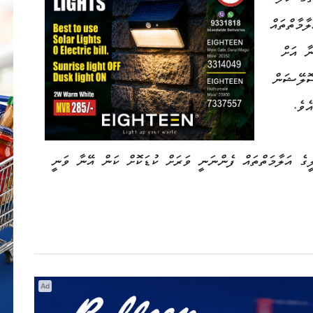
ާމާތްތައް
ނާ އަށް
ސޮލޭޝަން
ެވެ.
ގެ އަލާމަތްތައް ފެންނަނީ ވަރަށް ކުޑަކޮށް ކަން އޭނާ ވަނީ
Ad