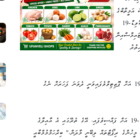
 އަމީތާބްގެ
އަންހެނުން އަދި ކުރީގެ ތަރި ޖަޔާ ބަޗަން ކޮވިޑް-19
ައިމްސްއިން
ތުރު
އައިޝްވާރިއާ އާއި އޭނާގެ ދަރިފުޅު ކޮވިޑް-19 އަށް ޕޮޒިޓިވްވެފައިވަނީ ދެވަނަ ފަހަރަށް ނެގު
"ޖުމްލަ އެ އާއިލާގެ 16 މީހަކު ވަނީ ކޮވިޑް-19 އަށް ފައްސިވެފައި. އޭގެ ތެރޭގައި އެ އާއިލާގެ
ީހުންގެ ރިޕޯޓްތައް ލިބޭނީ މާދަން." ބިރްހަމްމުމްބާއީ