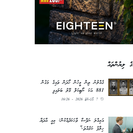
ގެ ލިޔުންތައް
ގެއްލުނު ތިން މީހުން ހޯދަން ވައިގެ މަގުން
881 އަކަ ނޯޓިކަލް މޭލު ބަލައިފި
7 އޯގަސްޓު 2026 - 16:26
އަމިއްލަ ނަފްސާ ވާހަކަދެއްކުން: މިއީ އާދަޔާ
ހިލާފު ކަމެއްތަ؟