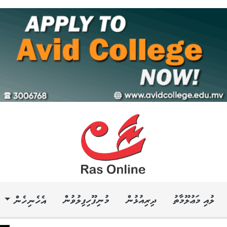
ލުއި މަޢުލޫމާތު
ދިރިއުޅުން
މުނިފޫހިފިލުވުން
އެހެނިހެން