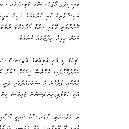
މުނިސިޕަލް ކޯޕަރޭޝަންގެ ކޮމިޝަނަރ ސުރޭޝ
އައިޝްވާރިއާ އާއި އާރްދަޔާގެ ގައިން ބަލީގެ
ބޭނުންވަނީ ގޭގައި ފަރުވާ ހޯދުމަށްތޯ ނުވަތަ 
ކަމަށް މީޑިޔާ ރިޕޯޓްތައް ބުނެއެވެ.
"ބީއެމްސީ ވަނީ އަމީތާބްގެ ރެޒިޑެންސް ސެނެ
ބަންދުކޮށްފައި، އެއްވެސް މީހަކަށް ގެއަށް ވަ
މުމްބާއި ފުލުހުން އެ ސަރަހައްދުގައި ދަނީ ހ
އާއި ހަވާލާދީ ހިންދުސްތާން ޓައިމްސް އިން ރ
ދަ ނަވާނަވަތި ސުޕަރ ސްޕެޝަލިޓީ ހޮސްޕިޓ
ބުނީ، ރޭ ކޮވިޑް-19 އަށް ފައްސިވި އަމ