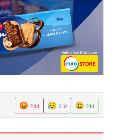
😡
😥
😃
234
210
214