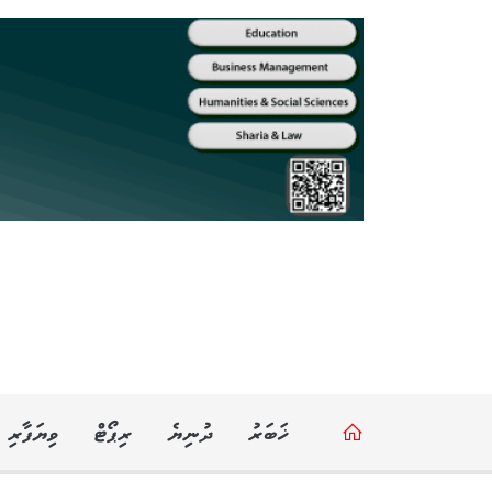
ޚަބަރު
ދުނިޔެ
ރިޕޯޓް
ވިޔަފާރި