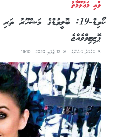
ލުއި މަޢުލޫމާތު
ކޯވިޑް-19: ބޮލީވުޑްގެ މަޝްހޫރު ތ
ޕޮޒިޓިވްވެއްޖެ
އަހުމަދު މަސްނޫމް
12 ޖުލައި 2020 - 16:10