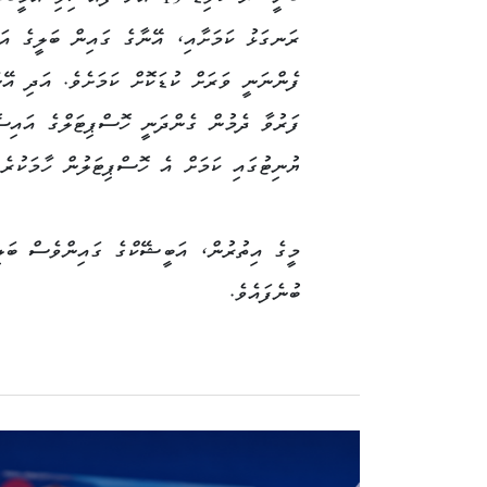
ރަނގަޅު ކަމަށާއި، އޭނާގެ ގައިން ބަލީގެ އަލ
ފެންނަނީ ވަރަށް ކުޑަކޮށް ކަމަށެވެ. އަދި އޭ
ފަރުވާ ދެމުން ގެންދަނީ ހޮސްޕިޓަލްގެ އައި
ޔުނިޓުގައި ކަމަށް އެ ހޮސްޕިޓަލުން ހާމަކުރެއ
މީގެ އިތުރުން، އަބީޝޭކްގެ ގައިންވެސް ބަލީ
ބުނެފައެވެ.