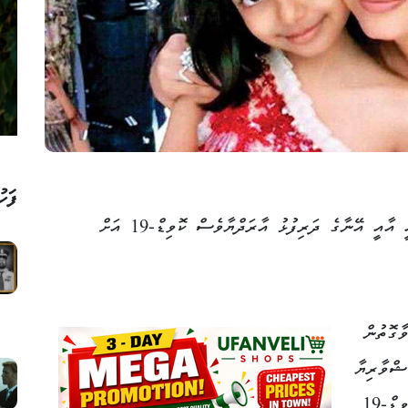
ފަހު
ބޮލީވުޑްގެ މަޝްހޫރު ތަރިއައިޝްވާރިޔާ ރާއީ އާއީ އޭނާގެ ދަރިފުޅު އާރަދްޔާވެސް ކޮވިޑް-19 އަށް
ާގޮތުން
ޝްވާރިޔާ
ރާއީ އާއީ އޭނާގެ ދަރިފުޅު އާރަދްޔާވެސް ކޮވިޑް-19