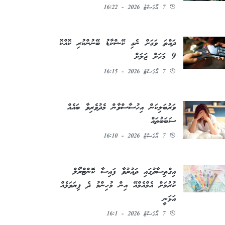
7 އޯގަސްޓު 2026 - 16:22
ދައްތަ ވަގަށް ނެގި ކޭޝްކާޑު ބޭނުންކުރި ކޮއްކޮ
9 މަހަށް ޖަލަށް
7 އޯގަސްޓު 2026 - 16:15
ވަރުބަލިކަން އިހުސާސްވާން މެދުވެރިވާ ބައެއް
ސަބަބުތައް
7 އޯގަސްޓު 2026 - 16:10
އިގްތިސާދުގައި ދައުރުވާ ފައިސާ ކޮންޓްރޯލް
ކުރުމަށް އެމްއެމްއޭ އިން މުހިންމު ދެ ފިޔަވަޅެއް
އަޅަނީ
7 އޯގަސްޓު 2026 - 16:1