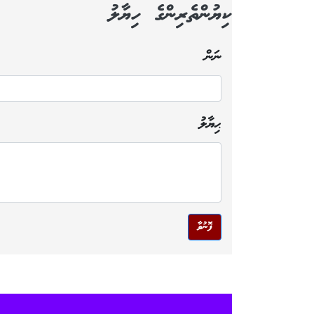
ކިޔުންތެރިންގެ ހިޔާލު
ނަން
ޙިޔާލު
ފޮނުވާ