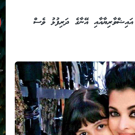
ަރި އައިޝްވާރިޔާއާއި އޭނާގެ ދަރިފުޅު ވެސް