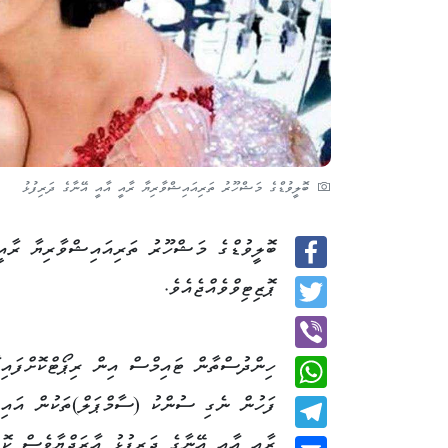
ބޮލީވުޑްގެ މަޝްހޫރު ތަރިއައިޝްވާރިޔާ ރާއީ އާއީ އޭނާގެ ދަރިފުޅު
Facebook
ޕޮޒިޓިވްވެއްޖެއެވެ.
Twitter
ހިންދުސްތާން ޓައިމްސް އިން ރިޕޯޓްކޮށްފައިވ
Viber
ފަހުން ނެގި ސުންކު (ސާމްޕަލް)ތަކުން އައި
WhatsApp
Telegram