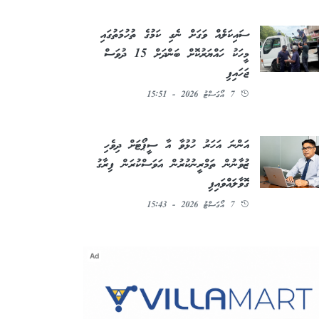
ސައިކަލެއް ވަގަށް ނެގި ކަމުގެ ތުހުމަތުގައި
މީހަކު ހައްޔަރުކޮށް ބަންދަށް 15 ދުވަސް
ޖަހައިފި
7 އޯގަސްޓު 2026 - 15:51
އަންނަ އަހަރު ހުޅުވާ އާ ސީޕޯޓަށް ދިވެހި
ޒުވާނުން ތަމްރީނުކުރުން އަވަސްކުރަން ފިރާގު
ގޮވާލައްވައިފި
7 އޯގަސްޓު 2026 - 15:43
Ad