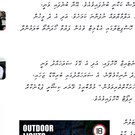
ް ކަކާނީ ބުނެފައިވެއެވެ. އޭނާ ބުނެފައި ވަނީ،
 އަލާމާތްތައް ނުފެންނަ ކަމަށެވެ. އަދި އެ ދެ މީހުން
ހޮސްޕިޓަލްގައި އެޑްމިޓް ވެގެން ފަރުވާ ހޯދަންތޯ ބަލަމުންދާ
ޓައިޒް ކޮށްފައި. އަދި އެ ގޭގެ ސަރަހައްދު ވަނީ
ދެ ނުނިކުމެވޭނެ. އެ ސަރަހައްދުގައި ބެރިކޭޑް ޖަހައި،
ަރަކާތްތެރިވަމުން." މުމްބާއީގެ މޭޔަރ ކިޝޯރީ ޕެޑްނެކާރް
ިޕޯޓް ކޮށްފައިވެއެވެ.
ަލުން
ީބާތުގެ ހާލު