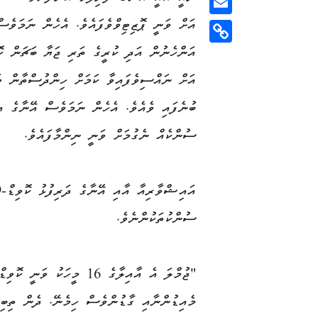
އަށް ވަނީ ޕޮޒިޓިވްވެފައެވެ. އެހެން ނަމަވެސް
Email
Copy
Link
އަށް ނައްސިވެފައިވާ ކަމަށް ހިންދުސްތާން ޓ
ބުނެފައި ވެއެވެ. އެހެން ނަމަވެސް އޭނާގެ އި
ސުންކެއް ނެގުމަށް ވަނީ ނިންމާފައެވެ.
ސުންކުތަކުންނެވެ.
މެއިޑުންނާއި ގާޑުންވެސް ހިމެނޭ. ދެން ތިބި މ